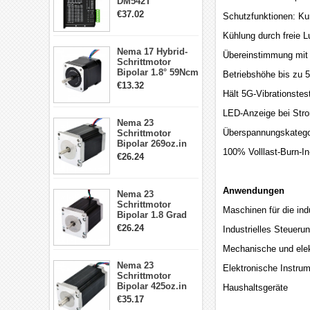
DM542T
Schrittmotor
€37.02
Schutzfunktionen: Ku
Treiber 1.0-4.2A 20-
50VDC für Nema
Kühlung durch freie L
17, 23, 24
Nema 17 Hybrid-
Schrittmotor
Übereinstimmung mit 
Schrittmotor
Bipolar 1.8° 59Ncm
Betriebshöhe bis zu 
2A 4 Drähte mit 1m
€13.32
Kabel & Stecker
Hält 5G-Vibrationstes
für 3D
LED-Anzeige bei Str
Drucker/CNC
Nema 23
Überspannungskatego
Schrittmotor
Bipolar 269oz.in
100% Volllast-Burn-In
2,8A 57x57x76mm
€26.24
4-Draht-
Schrittmotor
23HS30-2804S
Anwendungen
Nema 23
Schrittmotor
Maschinen für die ind
Bipolar 1.8 Grad
1.9Nm 3A 3.36V 4
€26.24
Industrielles Steuer
Drähte CNC
Schrittmotor DIY
Mechanische und elek
CNC Fräse
Nema 23
Elektronische Instru
Schrittmotor
Bipolar 425oz.in
Haushaltsgeräte
4.2A 57x57x114mm
€35.17
4 Draht Hybrid