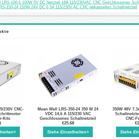
l LRS-100-5 100W 5V DC Netzteil 18A 115/230VAC CNC Geschlossenes Schal
LRS-150-24 150W 24V DC 6,5A 115/230V AC CNC-gekapseltes Schaltnetzteil
ukte
15/230V CNC-
Mean Well LRS-350-24 350 W 24
350W 48V 7.3
chrittmotor
VDC 14,6 A 115/230 VAC
Schaltnetzte
r-Kits
Geschlossenes Schaltnetzteil
CNC-Fr
1
€25.68
€2
lheiten>
Siehe Einzelheiten>
Siehe Ei