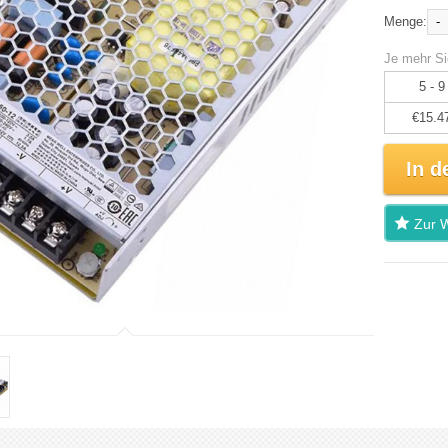
-
Menge:
Je mehr Si
5 - 9
€15.4
In d
Zur W