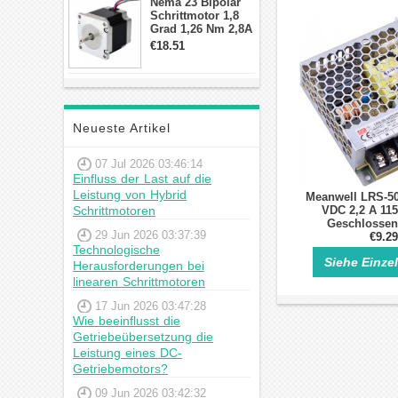
Nema 23 Bipolar
Schrittmotor 1,8
Grad 1,26 Nm 2,8A
2,5V 4 Drähte
€18.51
23hs22-2804s
Hybrid-
Schrittmotor
Neueste Artikel
07 Jul 2026 03:46:14
Einfluss der Last auf die
Leistung von Hybrid
Meanwell LRS-50
Schrittmotoren
VDC 2,2 A 11
Geschlossen
29 Jun 2026 03:37:39
Schaltnet
€9.29
Technologische
Siehe Einze
Herausforderungen bei
linearen Schrittmotoren
17 Jun 2026 03:47:28
Wie beeinflusst die
Getriebeübersetzung die
Leistung eines DC-
Getriebemotors?
09 Jun 2026 03:42:32