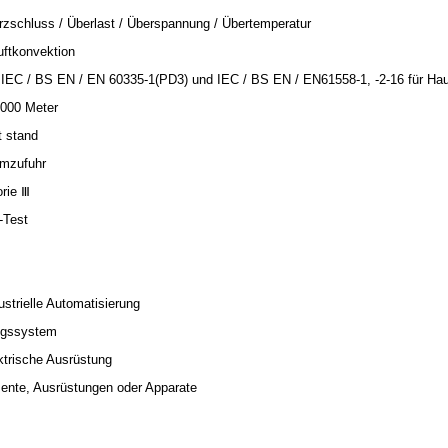
rzschluss / Überlast / Überspannung / Übertemperatur
uftkonvektion
IEC / BS EN / EN 60335-1(PD3) und IEC / BS EN / EN61558-1, -2-16 für Hau
5000 Meter
t stand
omzufuhr
rie Ⅲ
-Test
ustrielle Automatisierung
ungssystem
trische Ausrüstung
mente, Ausrüstungen oder Apparate