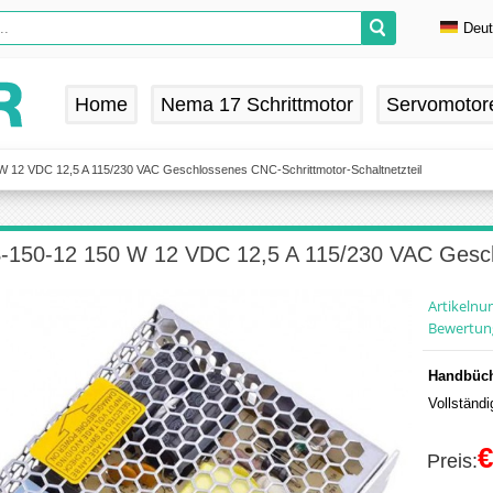
Deu
En
De
Home
Nema 17 Schrittmotor
Servomotor
Fr
Es
 12 VDC 12,5 A 115/230 VAC Geschlossenes CNC-Schrittmotor-Schaltnetzteil
-150-12 150 W 12 VDC 12,5 A 115/230 VAC Geschl
Artikeln
Bewertun
Handbüch
Vollständ
€
Preis: