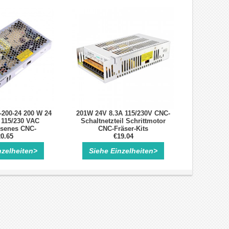
200-24 200 W 24
201W 24V 8.3A 115/230V CNC-
 115/230 VAC
Schaltnetzteil Schrittmotor
senes CNC-
CNC-Fräser-Kits
netzteil
0.65
€19.04
nzelheiten>
Siehe Einzelheiten>