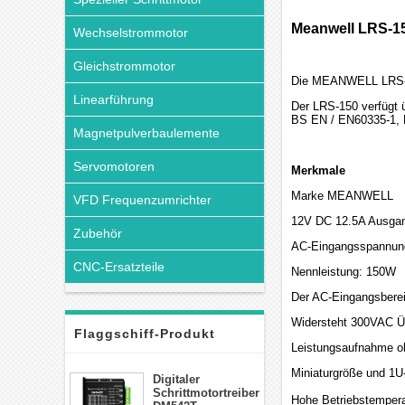
Meanwell LRS-15
Wechselstrommotor
Gleichstrommotor
Die MEANWELL LRS-15
Linearführung
Der LRS-150 verfügt 
BS EN / EN60335-1, 
Magnetpulverbaulemente
Servomotoren
Merkmale
Marke MEANWELL
VFD Frequenzumrichter
12V DC 12.5A Ausga
Zubehör
AC-Eingangsspannun
CNC-Ersatzteile
Nennleistung: 150W
Der AC-Eingangsberei
Widersteht 300VAC Ü
Flaggschiff-Produkt
Leistungsaufnahme o
Miniaturgröße und 1U-
Digitaler
Schrittmotortreiber
Hohe Betriebstempera