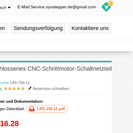
0
E-Mail:Service.oyostepper.de@gmail.com
tsch
glish
utsch
en
Sendungsverfolgung
Kontaktiere uns
ançais
pañol
ossenes CNC-Schrittmotor-Schaltnetzteil
ummer:
LRS-150-12
g:
Rezension schreiben
er und Dokumentation:
iges Datenblatt:
LRS-150-12.pdf
16.28