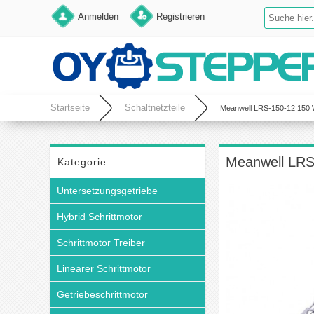
Anmelden
Registrieren
Startseite
Schaltnetzteile
Meanwell LRS-150-12 150 W
Meanwell LRS
Kategorie
Untersetzungsgetriebe
Hybrid Schrittmotor
Schrittmotor Treiber
Linearer Schrittmotor
Getriebeschrittmotor