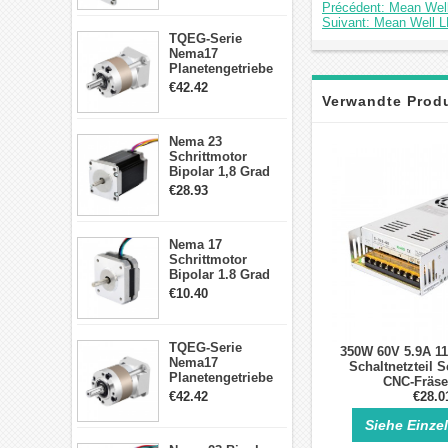
Précédent: Mean Wel
Schrittmotor
Suivant: Mean Well 
TQEG-Serie
Nema17
Planetengetriebe
5:1 Spiel 15Arc-
€42.42
min für Nema 17
Verwandte Prod
Getriebe
Schrittmotor
Nema 23
Schrittmotor
Bipolar 1,8 Grad
2,83Nm 4 A 2,26V
€28.93
CNC Hybrid-
Schrittmotor mit 8
Anschlüssen
Nema 17
Schrittmotor
Bipolar 1.8 Grad
8.7Ncm 1A 3.5V 4
€10.40
Draden Hybrid-
Schrittmotor
TQEG-Serie
350W 60V 5.9A 1
Nema17
Schaltnetzteil S
Planetengetriebe
CNC-Fräse
10:1 Spiel 15Arc-
€42.42
€28.0
min für Nema 17
Getriebe
Siehe Einze
Schrittmotor