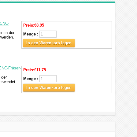
 CNC-
Preis:
€8.95
n in der
Menge :
 werden.
In den Warenkorb legen
 CNC-Fräser-
Preis:
€11.75
 der
Menge :
verwendet
In den Warenkorb legen