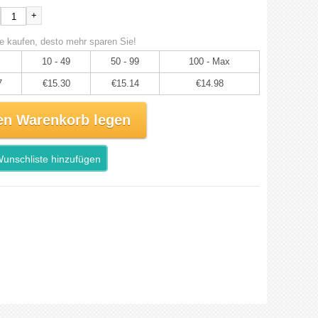
+
e kaufen, desto mehr sparen Sie!
10 - 49
50 - 99
100 - Max
7
€15.30
€15.14
€14.98
en Warenkorb legen
unschliste hinzufügen