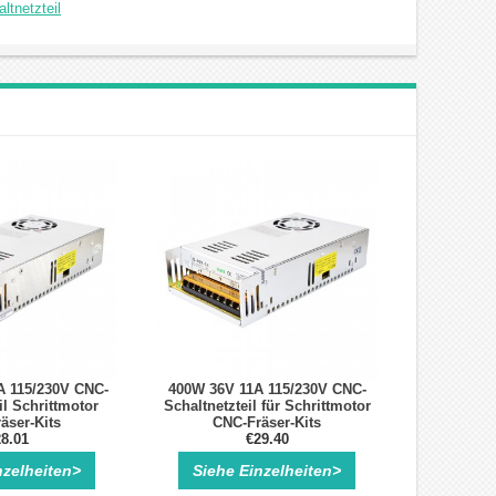
tnetzteil
A 115/230V CNC-
400W 36V 11A 115/230V CNC-
il Schrittmotor
Schaltnetzteil für Schrittmotor
äser-Kits
CNC-Fräser-Kits
8.01
€29.40
nzelheiten>
Siehe Einzelheiten>