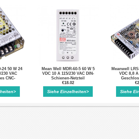
-24 50 W 24
Mean Well MDR-60-5 60 W 5
Meanwell LRS-
5/230 VAC
VDC 10 A 115/230 VAC DIN-
VDC 8,8 A
es CNC-
Schienen-Netzteil
Geschlos
zteil
€18.02
Schalt
€2
lheiten>
Siehe Einzelheiten>
Siehe Ei