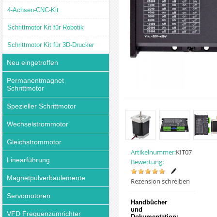
4-Achsen-CNC-Kit
Schrittmotor Kit für Robotik
Schrittmotor Kit für 3D-Drucker
Neu eingetroffen
Permanentmagnet
Schrittmotor
Spezieller Schrittmotor
Wechselstrommotor
Gleichstrommotor
Artikelnummer:
KIT07
Linearführung
Bewertung:
Magnetpulverbaulemente
Rezension schreiben
Servomotoren
Handbücher
und
VFD Frequenzumrichter
Dokumentation: