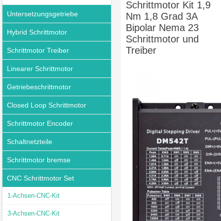
Schrittmotor Kit 1,9
Untersetzungsgetriebe
Nm 1,8 Grad 3A
Bipolar Nema 23
Hybrid Schrittmotor
Schrittmotor und
Treiber
Schrittmotor Treiber
Linearer Schrittmotor
Getriebeschrittmotor
Closed Loop Schrittmotor
Schrittmotor Encoder
Schaltnetzteile
Schrittmotor bremse
CNC Schrittmotor Set
1-Achsen-CNC-Kit
3-Achsen-CNC-Kit