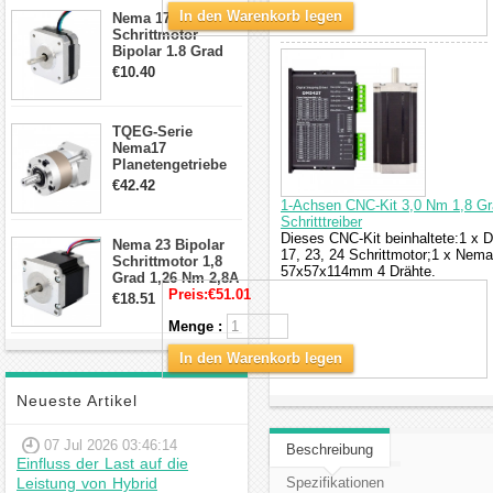
Anschlüssen
In den Warenkorb legen
Nema 17
Schrittmotor
Bipolar 1.8 Grad
8.7Ncm 1A 3.5V 4
€10.40
Draden Hybrid-
Schrittmotor
TQEG-Serie
Nema17
Planetengetriebe
10:1 Spiel 15Arc-
€42.42
min für Nema 17
1-Achsen CNC-Kit 3,0 Nm 1,8 Gr
Getriebe
Schritttreiber
Schrittmotor
Dieses CNC-Kit beinhaltete:1 x D
Nema 23 Bipolar
17, 23, 24 Schrittmotor;1 x Nema
Schrittmotor 1,8
57x57x114mm 4 Drähte.
Grad 1,26 Nm 2,8A
2,5V 4 Drähte
Preis:
€51.01
€18.51
23hs22-2804s
Menge :
Hybrid-
Schrittmotor
In den Warenkorb legen
Neueste Artikel
07 Jul 2026 03:46:14
Beschreibung
Einfluss der Last auf die
Leistung von Hybrid
Spezifikationen