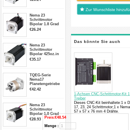
4-Draht-
Schrittmotor
Zur Wunschliste hinzuf
23HS30-2804S
Nema 23
Schrittmotor
Bipolar 1.8 Grad
1.9Nm 3A 3.36V 4
€26.24
Drähte CNC
Schrittmotor DIY
CNC Fräse
Das könnte Sie auch
Nema 23
Schrittmotor
interessieren
Bipolar 425oz.in
4.2A 57x57x114mm
€35.17
4 Draht Hybrid
Schrittmotor
TQEG-Serie
Nema17
Planetengetriebe
5:1 Spiel 15Arc-
€42.42
min für Nema 17
1-Achsen CNC-Schrittmotor-Kit 1
Getriebe
Treiber
Schrittmotor
Dieses CNC-Kit beinhaltete:1 x D
Nema 23
17, 23, 24 Schrittmotor;1 x Nema
Schrittmotor
57 x 57 x 76 mm 4 Drähte.
Bipolar 1,8 Grad
Preis:
€48.54
2,83Nm 4 A 2,26V
€28.93
CNC Hybrid-
Menge :
Schrittmotor mit 8