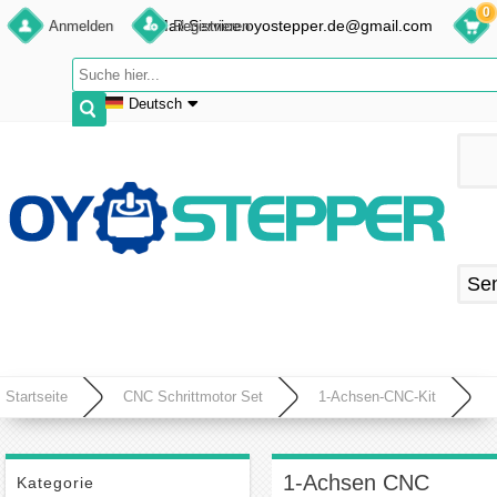
0
E-Mail:Service.oyostepper.de@gmail.com
Anmelden
Registrieren
Deutsch
English
Deutsch
Français
Español
Se
Startseite
CNC Schrittmotor Set
1-Achsen-CNC-Kit
1-Achsen CNC Schrittmotor Kit 1,9 Nm 1,8 Grad 3A Bipolar Nema 23 Schrittmotor und
Treiber
1-Achsen CNC
Kategorie