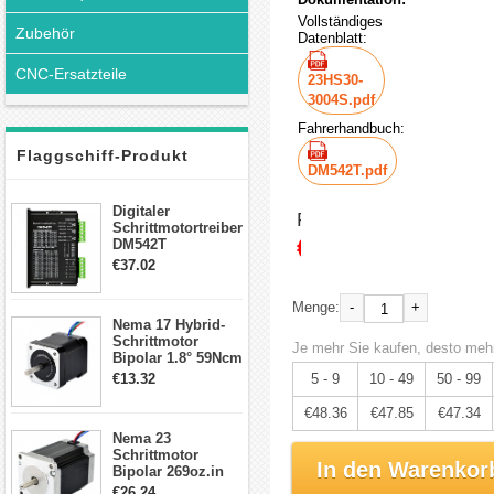
Vollständiges
Zubehör
Datenblatt:
CNC-Ersatzteile
23HS30-
3004S.pdf
Fahrerhandbuch:
Flaggschiff-Produkt
DM542T.pdf
Digitaler
Preis:
Schrittmotortreiber
€50.90
DM542T
Schrittmotor
€37.02
Treiber 1.0-4.2A 20-
50VDC für Nema
-
+
Menge:
17, 23, 24
Nema 17 Hybrid-
Schrittmotor
Schrittmotor
Je mehr Sie kaufen, desto mehr
Bipolar 1.8° 59Ncm
2A 4 Drähte mit 1m
€13.32
5 - 9
10 - 49
50 - 99
Kabel & Stecker
für 3D
€48.36
€47.85
€47.34
Drucker/CNC
Nema 23
Schrittmotor
In den Warenkor
Bipolar 269oz.in
2,8A 57x57x76mm
€26.24