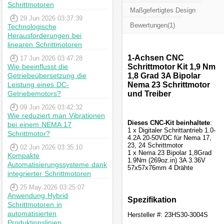
Schrittmotoren
Maßgefertigtes Design
29 Jun 2026 03:37:39
Bewertungen(1)
Technologische
Herausforderungen bei
linearen Schrittmotoren
1-Achsen CNC
17 Jun 2026 03:47:28
Wie beeinflusst die
Schrittmotor Kit 1,9 Nm
Getriebeübersetzung die
1,8 Grad 3A Bipolar
Leistung eines DC-
Nema 23 Schrittmotor
Getriebemotors?
und Treiber
09 Jun 2026 03:42:32
Wie reduziert man Vibrationen
Dieses CNC-Kit beinhaltete
:
bei einem NEMA 17
1 x Digitaler Schrittantrieb 1.0-
Schrittmotor?
4.2A 20-50VDC für Nema 17,
23, 24 Schrittmotor
02 Jun 2026 03:35:10
1 x Nema 23 Bipolar 1,8Grad
Kompakte
1.9Nm (269oz.in) 3A 3.36V
Automatisierungssysteme dank
57x57x76mm 4 Drähte
integrierter Schrittmotoren
25 May 2026 03:25:07
Anwendung Hybrid
Spezifikation
Schrittmotoren in
automatisierten
Hersteller #: 23HS30-3004S
Produktionslinien