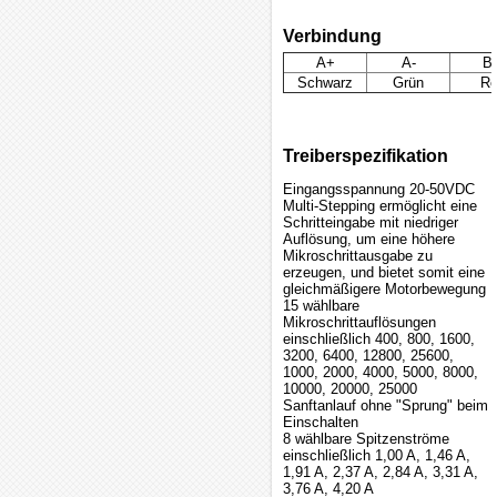
Verbindung
A+
A-
B
Schwarz
Grün
Ro
Treiberspezifikation
Eingangsspannung 20-50VDC
Multi-Stepping ermöglicht eine
Schritteingabe mit niedriger
Auflösung, um eine höhere
Mikroschrittausgabe zu
erzeugen, und bietet somit eine
gleichmäßigere Motorbewegung
15 wählbare
Mikroschrittauflösungen
einschließlich 400, 800, 1600,
3200, 6400, 12800, 25600,
1000, 2000, 4000, 5000, 8000,
10000, 20000, 25000
Sanftanlauf ohne "Sprung" beim
Einschalten
8 wählbare Spitzenströme
einschließlich 1,00 A, 1,46 A,
1,91 A, 2,37 A, 2,84 A, 3,31 A,
3,76 A, 4,20 A