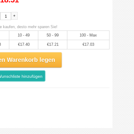
+
e kaufen, desto mehr sparen Sie!
10 - 49
50 - 99
100 - Max
8
€17.40
€17.21
€17.03
en Warenkorb legen
unschliste hinzufügen