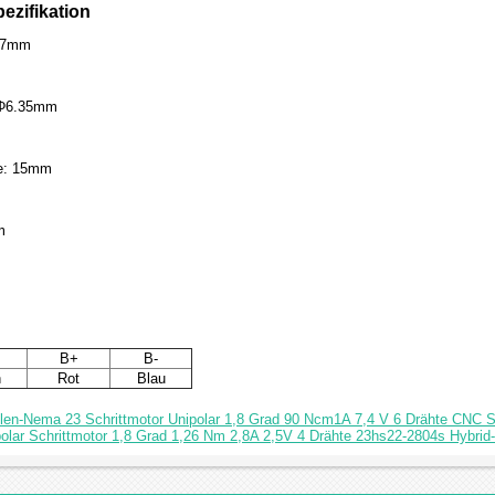
ezifikation
57mm
 Φ6.35mm
ge: 15mm
m
B+
B-
n
Rot
Blau
len-Nema 23 Schrittmotor Unipolar 1,8 Grad 90 Ncm1A 7,4 V 6 Drähte CNC S
olar Schrittmotor 1,8 Grad 1,26 Nm 2,8A 2,5V 4 Drähte 23hs22-2804s Hybrid-