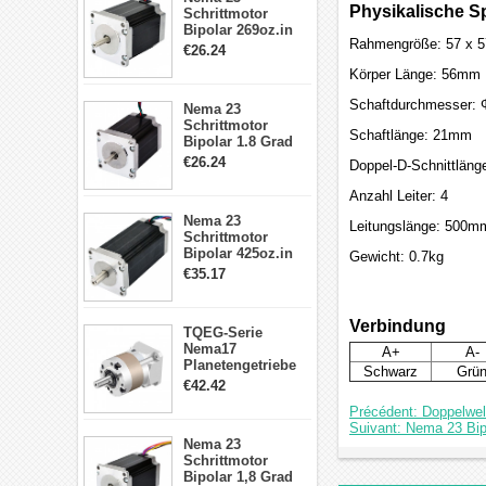
Physikalische Sp
Schrittmotor
Bipolar 269oz.in
Rahmengröße: 57 x 
2,8A 57x57x76mm
€26.24
4-Draht-
Körper Länge: 56mm
Schrittmotor
23HS30-2804S
Schaftdurchmesser:
Nema 23
Schrittmotor
Schaftlänge: 21mm
Bipolar 1.8 Grad
1.9Nm 3A 3.36V 4
€26.24
Doppel-D-Schnittlän
Drähte CNC
Schrittmotor DIY
Anzahl Leiter: 4
CNC Fräse
Nema 23
Leitungslänge: 500m
Schrittmotor
Bipolar 425oz.in
Gewicht: 0.7kg
4.2A 57x57x114mm
€35.17
4 Draht Hybrid
Schrittmotor
Verbindung
TQEG-Serie
Nema17
A+
A-
Planetengetriebe
Schwarz
Grü
5:1 Spiel 15Arc-
€42.42
min für Nema 17
Précédent: Doppelwel
Getriebe
Suivant: Nema 23 Bip
Schrittmotor
Nema 23
Schrittmotor
Bipolar 1,8 Grad