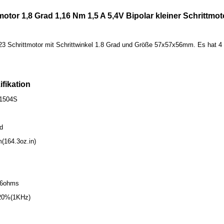
otor 1,8 Grad 1,16 Nm 1,5 A 5,4V Bipolar kleiner Schrittmo
23 Schrittmotor mit Schrittwinkel 1.8 Grad und Größe 57x57x56mm. Es hat 4
ifikation
-1504S
ad
(164.3oz.in)
.6ohms
 20%(1KHz)