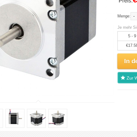
Preis:
-
Menge:
Je mehr Si
5 - 9
€17.5
In d
Zur W