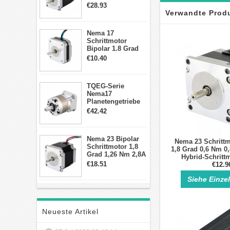
2,83Nm 4 A 2,26V
€28.93
CNC Hybrid-
Verwandte Prod
Schrittmotor mit 8
Anschlüssen
Nema 17
Schrittmotor
Bipolar 1.8 Grad
8.7Ncm 1A 3.5V 4
€10.40
Draden Hybrid-
Schrittmotor
TQEG-Serie
Nema17
Planetengetriebe
10:1 Spiel 15Arc-
€42.42
min für Nema 17
Getriebe
Schrittmotor
Nema 23 Bipolar
Nema 23 Schrittm
Schrittmotor 1,8
1,8 Grad 0,6 Nm 0
Grad 1,26 Nm 2,8A
Hybrid-Schrittm
2,5V 4 Drähte
€18.51
anschlü
€12.9
23hs22-2804s
Hybrid-
Siehe Einze
Schrittmotor
Neueste Artikel