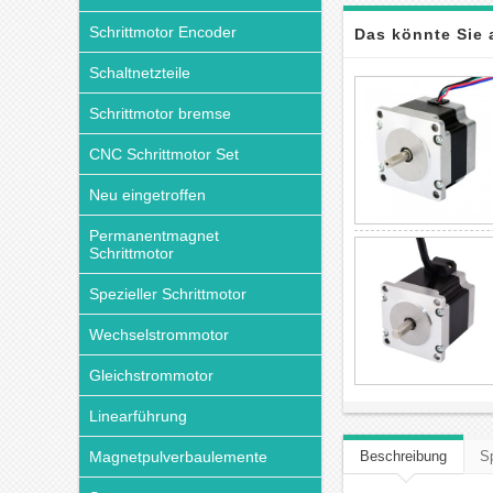
Schrittmotor Encoder
Das könnte Sie 
Schaltnetzteile
Schrittmotor bremse
CNC Schrittmotor Set
Neu eingetroffen
Permanentmagnet
Schrittmotor
Spezieller Schrittmotor
Wechselstrommotor
Gleichstrommotor
Linearführung
Magnetpulverbaulemente
Beschreibung
Sp