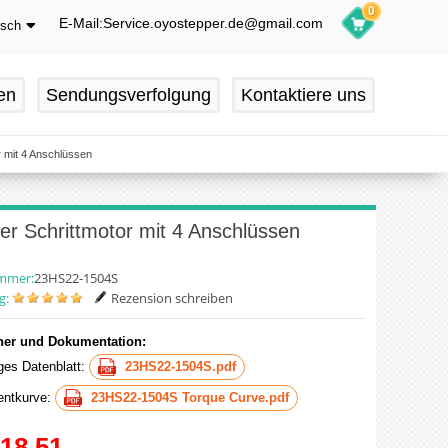
0
E-Mail:Service.oyostepper.de@gmail.com
tsch
glish
utsch
en
Sendungsverfolgung
Kontaktiere uns
ançais
pañol
r mit 4 Anschlüssen
er Schrittmotor mit 4 Anschlüssen
ummer:
23HS22-1504S
g:
Rezension schreiben
er und Dokumentation:
iges Datenblatt:
23HS22-1504S.pdf
ntkurve:
23HS22-1504S Torque Curve.pdf
18.51