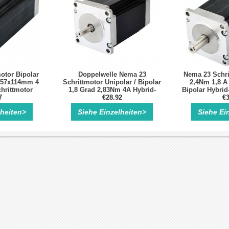
otor Bipolar
Doppelwelle Nema 23
Nema 23 Schri
7x57x114mm 4
Schrittmotor Unipolar / Bipolar
2,4Nm 1,8 A 
hrittmotor
1,8 Grad 2,83Nm 4A Hybrid-
Bipolar Hybrid
7
Schrittmotor mit 8 Anschlüssen
€28.92
4 Ans
€3
lheiten>
Siehe Einzelheiten>
Siehe Ei