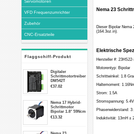
Servomotoren
Nema 23 Schrittm
VFD Frequenzumrichter
Zubehör
Dieser Bipolar Nema 
(164.3oz.in).
CNC-Ersatzteile
Elektrische Spez
Flaggschiff-Produkt
Hersteller #: 23HS22
Motorentyp: Bipolar
Digitaler
Schrittmotortreiber
Schrittwinkel: 1.8 Gr
DM542T
Haltemoment: 1.16Nm
Schrittmotor
€37.02
Treiber 1.0-4.2A 20-
Strom: 1.5A
50VDC für Nema
17, 23, 24
Stromspannung: 5.4V
Nema 17 Hybrid-
Schrittmotor
Schrittmotor
Phasenwiderstand: 3
Bipolar 1.8° 59Ncm
2A 4 Drähte mit 1m
€13.32
Induktivität: 13mH ±
Kabel & Stecker
für 3D
Drucker/CNC
Nema 23