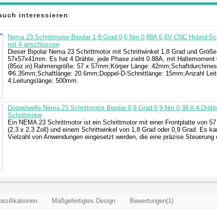
auch interessieren
Nema 23 Schrittmotor Bipolar 1,8 Grad 0,6 Nm 0,88A 6,6V CNC Hybrid-Sch
mit 4 anschlüssen
Dieser Bipolar Nema 23 Schrittmotor mit Schrittwinkel 1,8 Grad und Größe
57x57x41mm. Es hat 4 Drähte, jede Phase zieht 0.88A, mit Haltemoment
(85oz.in).Rahmengröße: 57 x 57mm;Körper Länge: 42mm;Schaftdurchmes
Φ6.35mm;Schaftlänge: 20.6mm;Doppel-D-Schnittlänge: 15mm;Anzahl Leit
4;Leitungslänge: 500mm.
Doppelwelle Nema 23 Schrittmotor Bipolar 0,9 Grad 0,9 Nm 0,38 A 4 Dräh
Schrittmotor
Ein NEMA 23 Schrittmotor ist ein Schrittmotor mit einer Frontplatte von 5
(2,3 x 2,3 Zoll) und einem Schrittwinkel von 1,8 Grad oder 0,9 Grad. Es ka
Vielzahl von Anwendungen eingesetzt werden, die eine präzise Steuerung e
ezifikationen
Maßgefertigtes Design
Bewertungen(1)