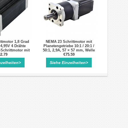
ttmotor 1,8 Grad
NEMA 23 Schrittmotor mit
4,95V 4 Drähte
Planetengetriebe 10:1 / 20:1 /
-Schrittmotor mit
50:1, 2,9A, 57 × 57 mm, Welle
chlüssen
2.79
Ø14 mm mit Passfedernut
€75.59
nzelheiten>
Siehe Einzelheiten>