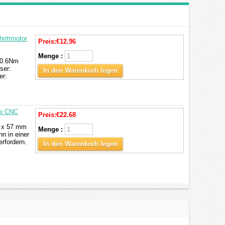
rittmotor
Preis:
€12.96
Menge :
 0.6Nm
ser:
In den Warenkorb legen
er:
te CNC
Preis:
€22.68
7 x 57 mm
Menge :
nn in einer
rfordern.
In den Warenkorb legen