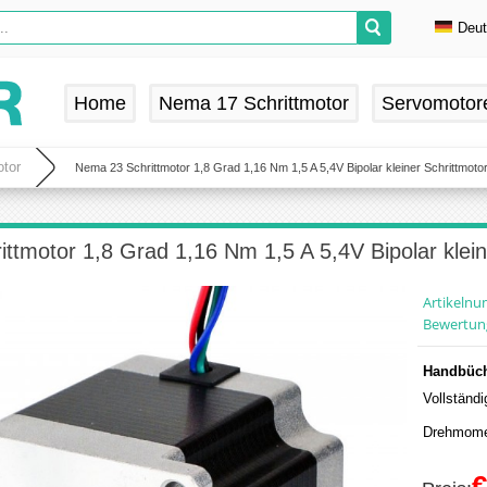
Deu
En
De
Home
Nema 17 Schrittmotor
Servomotor
Fr
Es
tor
Nema 23 Schrittmotor 1,8 Grad 1,16 Nm 1,5 A 5,4V Bipolar kleiner Schrittmoto
ttmotor 1,8 Grad 1,16 Nm 1,5 A 5,4V Bipolar klein
Artikeln
Bewertun
Handbüch
Vollständ
Drehmome
€