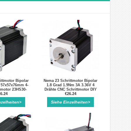
ttmotor Bipolar
Nema 23 Schrittmotor Bipolar
A 57x57x76mm 4-
1.8 Grad 1.9Nm 3A 3.36V 4
tmotor 23HS30-
Drähte CNC Schrittmotor DIY
6.24
804S
CNC Fräse
€26.24
nzelheiten>
Siehe Einzelheiten>