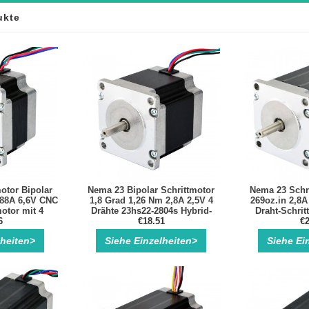
ukte
otor Bipolar
Nema 23 Bipolar Schrittmotor
Nema 23 Schri
,88A 6,6V CNC
1,8 Grad 1,26 Nm 2,8A 2,5V 4
269oz.in 2,8
otor mit 4
Drähte 23hs22-2804s Hybrid-
Draht-Schrit
ssen
6
Schrittmotor
€18.51
€2
2
lheiten>
Siehe Einzelheiten>
Siehe Ei