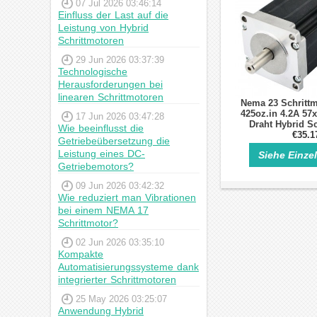
07 Jul 2026 03:46:14
Einfluss der Last auf die
Leistung von Hybrid
Schrittmotoren
29 Jun 2026 03:37:39
Technologische
Herausforderungen bei
linearen Schrittmotoren
Nema 23 Schrittm
425oz.in 4.2A 5
17 Jun 2026 03:47:28
Draht Hybrid Sc
Wie beeinflusst die
€35.1
Getriebeübersetzung die
Leistung eines DC-
Siehe Einze
Getriebemotors?
09 Jun 2026 03:42:32
Wie reduziert man Vibrationen
bei einem NEMA 17
Schrittmotor?
02 Jun 2026 03:35:10
Kompakte
Automatisierungssysteme dank
integrierter Schrittmotoren
25 May 2026 03:25:07
Anwendung Hybrid