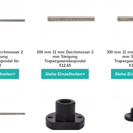
rchmesser 2
200 mm 11 mm Durchmesser 2
300 mm 11 mm
gung
mm Steigung
mm S
pindel für
Trapezgewindespindel
Trapezgew
otor
2
€12.65
€1
lheiten>
Siehe Einzelheiten>
Siehe Ei