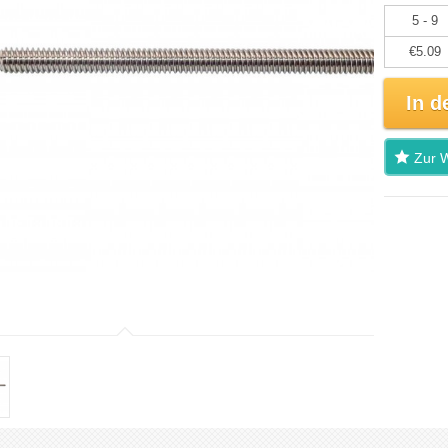
5 - 9
€5.09
In d
Zur W