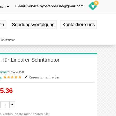
0
E-Mail:Service.oyostepper.de@gmail.com
tsch
glish
utsch
en
Sendungsverfolgung
Kontaktiere uns
ançais
pañol
chrittmotor
ür Linearer Schrittmotor
ummer:
Tr5x2-150
g:
Rezension schreiben
5.36
+
e kaufen, desto mehr sparen Sie!