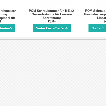
rchmesser
POM-Schraubmutter für Tr11x2-
POM-Schraubmu
gung
Gewindestange für Linearer
Gewindestange 
pindel für
Schrittmotor
Linear
ittmotor
8
€8.04
€
lheiten>
Siehe Einzelheiten>
Siehe Ei