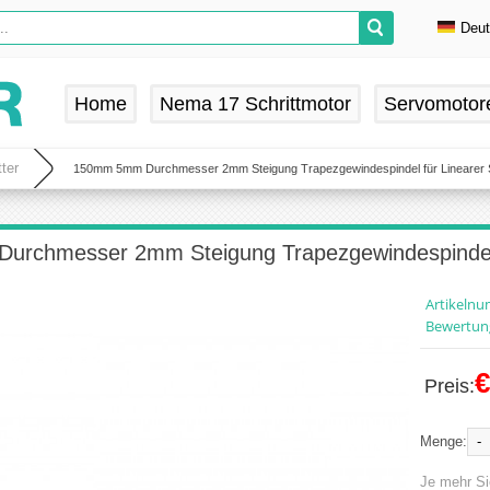
Deu
En
De
Home
Nema 17 Schrittmotor
Servomotor
Fr
Es
ter
150mm 5mm Durchmesser 2mm Steigung Trapezgewindespindel für Linearer S
rchmesser 2mm Steigung Trapezgewindespindel f
Artikeln
Bewertun
€
Preis:
-
Menge:
Je mehr Si