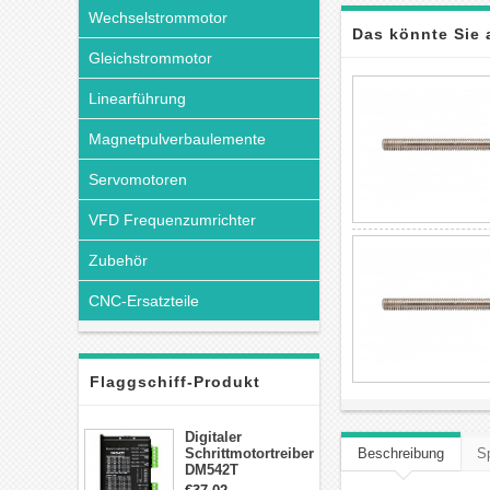
Wechselstrommotor
Das könnte Sie 
Gleichstrommotor
Linearführung
Magnetpulverbaulemente
Servomotoren
VFD Frequenzumrichter
Zubehör
CNC-Ersatzteile
Flaggschiff-Produkt
Digitaler
Schrittmotortreiber
Beschreibung
Sp
DM542T
Schrittmotor