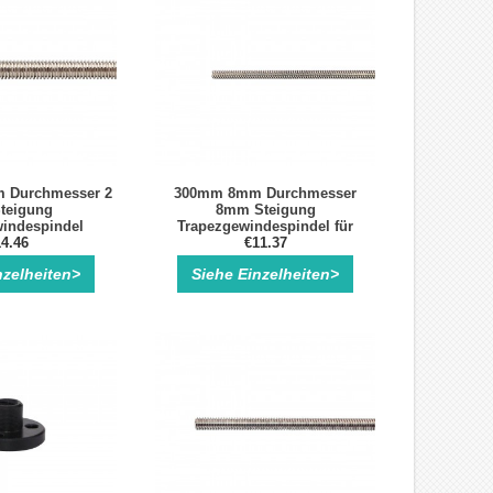
 Durchmesser 2
300mm 8mm Durchmesser
teigung
8mm Steigung
indespindel
Trapezgewindespindel für
4.46
Linearer Schrittmotor
€11.37
nzelheiten>
Siehe Einzelheiten>