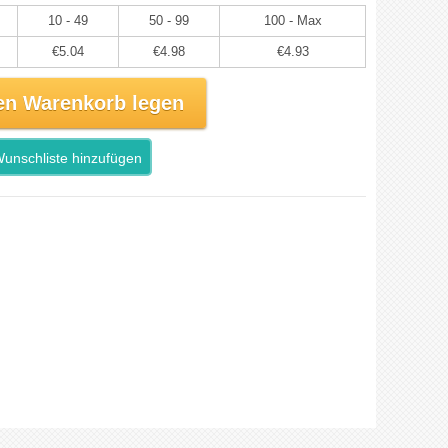
10 - 49
50 - 99
100 - Max
€5.04
€4.98
€4.93
en Warenkorb legen
unschliste hinzufügen