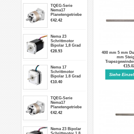
TQEG-Serie
Nema17
Planetengetriebe
5:1 Spiel 15Arc-
€42.42
min für Nema 17
Getriebe
Schrittmotor
Nema 23
Schrittmotor
Bipolar 1,8 Grad
2,83Nm 4 A 2,26V
€28.93
400 mm 5 mm Du
CNC Hybrid-
mm Stei
Schrittmotor mit 8
Trapezgewindes
Anschlüssen
Schrittm
€15.0
Nema 17
Schrittmotor
Siehe Einze
Bipolar 1.8 Grad
8.7Ncm 1A 3.5V 4
€10.40
Draden Hybrid-
Schrittmotor
TQEG-Serie
Nema17
Planetengetriebe
10:1 Spiel 15Arc-
€42.42
min für Nema 17
Getriebe
Schrittmotor
Nema 23 Bipolar
Schrittmotor 1,8