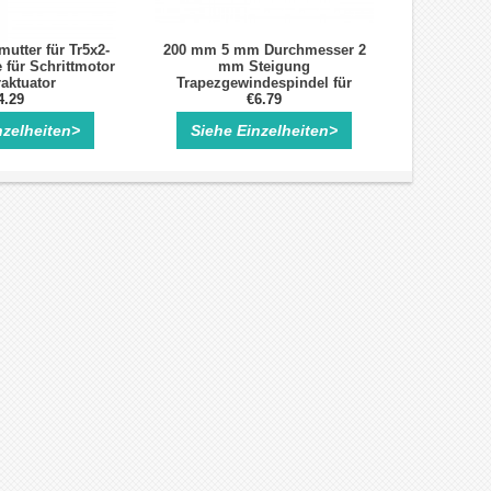
tter für Tr5x2-
200 mm 5 mm Durchmesser 2
für Schrittmotor
mm Steigung
aktuator
Trapezgewindespindel für
4.29
Schrittmotor Linearaktuator
€6.79
nzelheiten>
Siehe Einzelheiten>