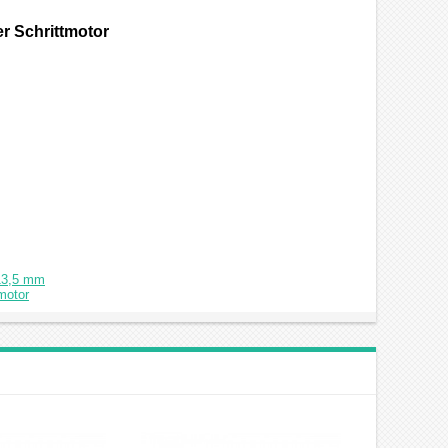
 Schrittmotor
 13,5 mm
motor