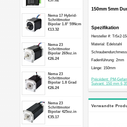
€37.02
Treiber 1.0-4.2A 20-
50VDC für Nema
150mm 5mm Durc
17, 23, 24
Nema 17 Hybrid-
Schrittmotor
Schrittmotor
Bipolar 1.8° 59Ncm
Spezifikation
2A 4 Drähte mit 1m
€13.32
Kabel & Stecker
Hersteller #: Tr5x2-1
für 3D
Drucker/CNC
Material: Edelstahl
Nema 23
Schrittmotor
Schraubendurchmess
Bipolar 269oz.in
2,8A 57x57x76mm
€26.24
Fadenführung: 2mm
4-Draht-
Schrittmotor
Länge: 150mm
23HS30-2804S
Nema 23
Schrittmotor
Précédent: PM-Gefang
Bipolar 1.8 Grad
Suivant: 150 mm 6,35
1.9Nm 3A 3.36V 4
€26.24
Drähte CNC
Schrittmotor DIY
CNC Fräse
Nema 23
Verwandte Prod
Schrittmotor
Bipolar 425oz.in
4.2A 57x57x114mm
€35.17
4 Draht Hybrid
Schrittmotor