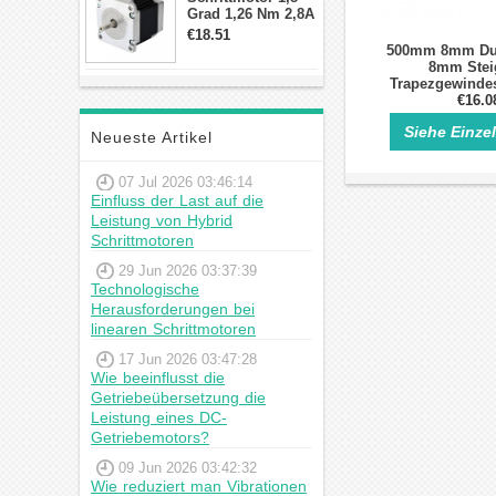
Grad 1,26 Nm 2,8A
2,5V 4 Drähte
€18.51
23hs22-2804s
500mm 8mm Du
Hybrid-
8mm Stei
Schrittmotor
Trapezgewindes
Linearer Schr
€16.0
Siehe Einze
Neueste Artikel
07 Jul 2026 03:46:14
Einfluss der Last auf die
Leistung von Hybrid
Schrittmotoren
29 Jun 2026 03:37:39
Technologische
Herausforderungen bei
linearen Schrittmotoren
17 Jun 2026 03:47:28
Wie beeinflusst die
Getriebeübersetzung die
Leistung eines DC-
Getriebemotors?
09 Jun 2026 03:42:32
Wie reduziert man Vibrationen