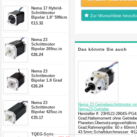
17, 23, 24
Nema 17 Hybrid-
Schrittmotor
Schrittmotor
Zur Wunschliste hinzuf
Bipolar 1.8° 59Ncm
2A 4 Drähte mit 1m
€13.32
Kabel & Stecker
für 3D
Drucker/CNC
Nema 23
Schrittmotor
Bipolar 269oz.in
Das könnte Sie auch
2,8A 57x57x76mm
€26.24
4-Draht-
interessieren
Schrittmotor
23HS30-2804S
Nema 23
Schrittmotor
Bipolar 1.8 Grad
1.9Nm 3A 3.36V 4
€26.24
Drähte CNC
Schrittmotor DIY
CNC Fräse
Nema 23
Nema 23 Getriebeschrittmotor mi
Schrittmotor
Nema23-Getriebe
Bipolar 425oz.in
Hersteller #: 23HS22-2804S-PG4;M
4.2A 57x57x114mm
€35.17
Grad;Haltemoment ohne Getriebe:
4 Draht Hybrid
Planeten;Übersetzungsverhältnis:
Schrittmotor
Grad;Rahmengröße: 60 x 60mm;M
43.5mm;Schaftdurchmesser: Φ12
TQEG-Serie