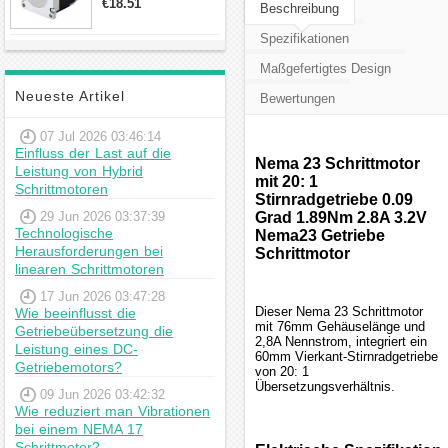
€18.51
Beschreibung
23hs22-2804s
Hybrid-
Spezifikationen
Schrittmotor
Maßgefertigtes Design
Neueste Artikel
Bewertungen
07 Jul 2026 03:46:14
Einfluss der Last auf die
Nema 23 Schrittmotor
Leistung von Hybrid
mit 20: 1
Schrittmotoren
Stirnradgetriebe 0.09
29 Jun 2026 03:37:39
Grad 1.89Nm 2.8A 3.2V
Technologische
Nema23 Getriebe
Herausforderungen bei
Schrittmotor
linearen Schrittmotoren
17 Jun 2026 03:47:28
Dieser Nema 23 Schrittmotor
Wie beeinflusst die
mit 76mm Gehäuselänge und
Getriebeübersetzung die
2,8A Nennstrom, integriert ein
Leistung eines DC-
60mm Vierkant-Stirnradgetriebe
Getriebemotors?
von 20: 1
Übersetzungsverhältnis.
09 Jun 2026 03:42:32
Wie reduziert man Vibrationen
bei einem NEMA 17
Schrittmotor?