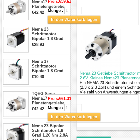
Preis:
€59.63
Nema17
Planetengetriebe
Menge :
5:1 Spiel 15Arc-
€42.42
min für Nema 17
In den Warenkorb legen
Getriebe
Schrittmotor
Nema 23
Schrittmotor
Bipolar 1,8 Grad
2,83Nm 4 A 2,26V
€28.93
CNC Hybrid-
Schrittmotor mit 8
Anschlüssen
Nema 17
Schrittmotor
Bipolar 1.8 Grad
Nema 23 Getriebe Schrittmotor m
8.7Ncm 1A 3.5V 4
€10.40
2.6V Kleines Nema23 Planetenget
Draden Hybrid-
Ein NEMA 23 Schrittmotor ist ein
Schrittmotor
(2,3 x 2,3 Zoll) und einem Schrit
Vielzahl von Anwendungen eingese
TQEG-Serie
Nema17
Preis:
€61.31
Planetengetriebe
10:1 Spiel 15Arc-
Menge :
€42.42
min für Nema 17
In den Warenkorb legen
Getriebe
Schrittmotor
Nema 23 Bipolar
Schrittmotor 1,8
Grad 1,26 Nm 2,8A
2,5V 4 Drähte