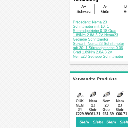
A+
A-
B
Schwarz
Grün
Ro
Précédent: Nema 23
Schrittmotor mit 10: 1
Stirnradgetriebe 0.18 Grad
1.89Nm 2.8A 3.2V Nema23
Getriebe Schrittmotor
Suivant: Nema 23 Schrittmotor
mit 30: 1 Stirnradgetriebe 0.06
Grad 1.89Nm 2.8A 3.2V
Nema23 Getriebe Schrittmotor
Verwandte Produkte
OUKEDA
Nema
Nema
Nema
NEMA
23
23
23
34
Getriebe
Getriebeschri
Getrie
Schrittmotor
€229.99
Schrittmotor
€61.31
€61.39
mit
€66.71
mit
mit
mit
47:1
4:1
Siehe Einzelheiten>
Siehe Einzelheite
Siehe Einz
Sieh
Planetengetriebe,
15:1
Planetengetri
Planet
Untersetzung
Planetengetriebe
0.039
0.42