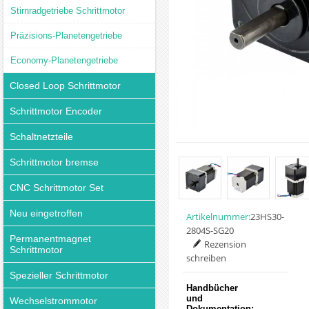
Stirnradgetriebe Schrittmotor
Präzisions-Planetengetriebe
Economy-Planetengetriebe
Closed Loop Schrittmotor
Schrittmotor Encoder
Schaltnetzteile
Schrittmotor bremse
CNC Schrittmotor Set
Neu eingetroffen
Artikelnummer:
23HS30-
2804S-SG20
Permanentmagnet
Rezension
Schrittmotor
schreiben
Spezieller Schrittmotor
Handbücher
und
Wechselstrommotor
Dokumentation: