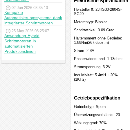
Elektrische Spezifikation
02 Jun 2026 03:35:10
Hersteller #: 23HS30-2804S-
Kompakte
SG20
Automatisierungssysteme dank
Motorentyp: Bipolar
integrierter Schrittmotoren
Schrittwinkel: 0.09 Grad
25 May 2026 03:25:07
Anwendung Hybrid
Haltemoment ohne Getriebe:
Schrittmotoren in
1.89Nm(267.65oz.in)
automatisierten
Strom: 2.8A
Produktionslinien
Phasenwiderstand: 1.13ohms
Stromspannung: 3.2V
Induktivität: 5.4mH ± 20%
(1KHz)
Getriebespezifikation
Getriebetyp: Sporn
Übersetzungsverhältnis: 20
Wirkungsgrad: 70%