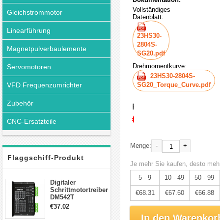
Vollständiges
Gleichstrommotor
Datenblatt:
Linearführung
23HS30-
2804S-
Magnetpulverbaulemente
SG20.pdf
Drehmomentkurve:
Servomotoren
23HS30-2804S-
VFD Frequenzumrichter
SG20_Torque_Curve.pdf
Zubehör
Preis:
€71.91
CNC-Ersatzteile
-
+
Menge:
Flaggschiff-Produkt
Je mehr Sie kaufen, desto mehr
5 - 9
10 - 49
50 - 99
Digitaler
Schrittmotortreiber
€68.31
€67.60
€66.88
DM542T
Schrittmotor
€37.02
Treiber 1.0-4.2A 20-
In den Warenkor
50VDC für Nema