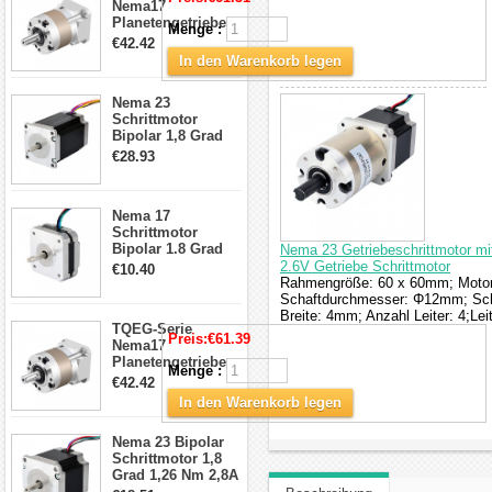
Nema17
Planetengetriebe
Menge :
5:1 Spiel 15Arc-
€42.42
min für Nema 17
In den Warenkorb legen
Getriebe
Schrittmotor
Nema 23
Schrittmotor
Bipolar 1,8 Grad
2,83Nm 4 A 2,26V
€28.93
CNC Hybrid-
Schrittmotor mit 8
Anschlüssen
Nema 17
Schrittmotor
Bipolar 1.8 Grad
Nema 23 Getriebeschrittmotor mi
8.7Ncm 1A 3.5V 4
2.6V Getriebe Schrittmotor
€10.40
Draden Hybrid-
Rahmengröße: 60 x 60mm; Motor
Schrittmotor
Schaftdurchmesser: Φ12mm; Sch
Breite: 4mm; Anzahl Leiter: 4;L
TQEG-Serie
Preis:
€61.39
Nema17
Planetengetriebe
Menge :
10:1 Spiel 15Arc-
€42.42
min für Nema 17
In den Warenkorb legen
Getriebe
Schrittmotor
Nema 23 Bipolar
Schrittmotor 1,8
Grad 1,26 Nm 2,8A
2,5V 4 Drähte