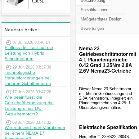
Beschreibung
€18.51
23hs22-2804s
Hybrid-
Spezifikationen
Schrittmotor
Maßgefertigtes Design
Bewertungen
Neueste Artikel
07 Jul 2026 03:46:14
Einfluss der Last auf die
Nema 23
Leistung von Hybrid
Getriebeschrittmotor mit
Schrittmotoren
4:1 Planetengetriebe
0.42 Grad 1.25Nm 2.8A
29 Jun 2026 03:37:39
2.6V Nema23-Getriebe
Technologische
Herausforderungen bei
linearen Schrittmotoren
Dieser Nema 23 Schrittmotor
17 Jun 2026 03:47:28
mit 56mm Gehäuselänge und
Wie beeinflusst die
2,8A Nennstrom, integriert ein
Getriebeübersetzung die
Planetengetriebe von 4,25: 1
Übersetzungsverhältnis.
Leistung eines DC-
Getriebemotors?
09 Jun 2026 03:42:32
Elektrische Spezifikation
Wie reduziert man Vibrationen
bei einem NEMA 17
Hersteller #: 23HS22-2804S-
Schrittmotor?