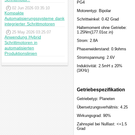
PG4
02 Jun 2026 03:35:10
Motorentyp: Bipolar
Kompakte
Automatisierungssysteme dank
Schrittwinkel: 0.42 Grad
integrierter Schrittmotoren
Haltemoment ohne Getriebe:
25 May 2026 03:25:07
1.25Nm(177.01oz.in)
Anwendung Hybrid
Strom: 2.8A
Schrittmotoren in
automatisierten
Phasenwiderstand: 0.9ohms
Produktionslinien
Stromspannung: 2.6V
Induktivität: 2.5mH ± 20%
(1KHz)
Getriebespezifikation
Getriebetyp: Planeten
Übersetzungsverhältnis: 4.25
Wirkungsgrad: 90%
Zahnspiel bei Nulllast: <=1.5
Grad