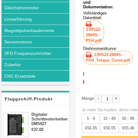
und
Dokumentation:
Gleichstrommotor
Vollständiges
Datenblatt:
Linearführung
23HS22-
Magnetpulverbaulemente
2804S-
PG4.pdf
Servomotoren
Drehmomentkurve:
VFD Frequenzumrichter
23HS22-2804S-
PG4_Torque_Curve.pdf
Zubehör
Preis:
CNC-Ersatzteile
€59.63
-
+
Menge:
Flaggschiff-Produkt
Je mehr Sie kaufen, desto mehr
Digitaler
5 - 9
10 - 49
50 - 99
Schrittmotortreiber
DM542T
€56.65
€56.05
€55.46
Schrittmotor
€37.02
Treiber 1.0-4.2A 20-
50VDC für Nema