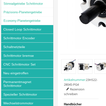
Stirnradgetriebe Schrittmotor
Präzisions-Planetengetriebe
Economy-Planetengetriebe
Closed Loop Schrittmotor
Schrittmotor Encoder
Schaltnetzteile
Schrittmotor bremse
CNC Schrittmotor Set
Neu eingetroffen
Artikelnummer:
23HS22-
Permanentmagnet
2804S-PG4
Schrittmotor
Rezension
schreiben
Spezieller Schrittmotor
Wechselstrommotor
Handbücher