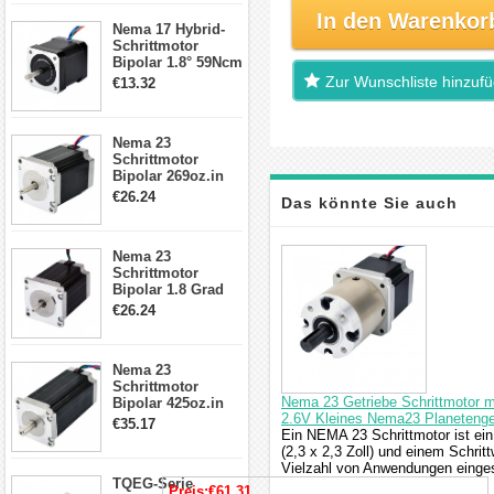
17, 23, 24
In den Warenkor
Nema 17 Hybrid-
Schrittmotor
Schrittmotor
Bipolar 1.8° 59Ncm
2A 4 Drähte mit 1m
Zur Wunschliste hinzuf
€13.32
Kabel & Stecker
für 3D
Drucker/CNC
Nema 23
Schrittmotor
Bipolar 269oz.in
2,8A 57x57x76mm
€26.24
Das könnte Sie auch
4-Draht-
Schrittmotor
23HS30-2804S
interessieren
Nema 23
Schrittmotor
Bipolar 1.8 Grad
1.9Nm 3A 3.36V 4
€26.24
Drähte CNC
Schrittmotor DIY
CNC Fräse
Nema 23
Schrittmotor
Nema 23 Getriebe Schrittmotor m
Bipolar 425oz.in
2.6V Kleines Nema23 Planetenget
4.2A 57x57x114mm
€35.17
Ein NEMA 23 Schrittmotor ist ein
4 Draht Hybrid
(2,3 x 2,3 Zoll) und einem Schrit
Schrittmotor
Vielzahl von Anwendungen eingese
TQEG-Serie
Preis:
€61.31