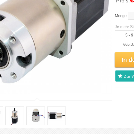
Preis:
-
Menge:
Je mehr Si
5 - 9
€65.0
In d
Zur W