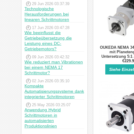
29 Jun 2026 03:37:39
Technologische
Herausforderungen bei
linearen Schrittmotoren
17 Jun 2026 03:47:28
Wie beeinflusst die
Getriebeübersetzung die
Leistung eines DC-
OUKEDA NEMA 34 
Getriebemotors?
mit Planeteng
Untersetzung 5:1 /
09 Jun 2026 03:42:32
50:1, 48V, 30
€229.
Wie reduziert man Vibrationen
bei einem NEMA 17
Siehe Einze
Schrittmotor?
02 Jun 2026 03:35:10
Kompakte
Automatisierungssysteme dank
integrierter Schrittmotoren
25 May 2026 03:25:07
Anwendung Hybrid
Schrittmotoren in
automatisierten
Produktionslinien