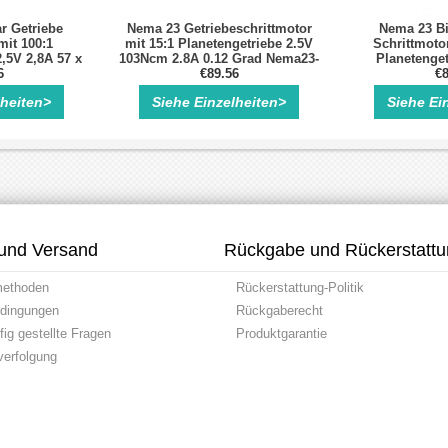
r Getriebe
Nema 23 Getriebeschrittmotor
Nema 23 Bi
mit 100:1
mit 15:1 Planetengetriebe 2.5V
Schrittmotor
,5V 2,8A 57 x
103Ncm 2.8A 0.12 Grad Nema23-
Planetenget
6
m
Getriebe
€89.56
€8
lheiten>
Siehe Einzelheiten>
Siehe Ei
und Versand
Rückgabe und Rückerstatt
methoden
Rückerstattung-Politik
dingungen
Rückgaberecht
ig gestellte Fragen
Produktgarantie
erfolgung