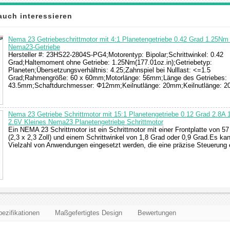
auch interessieren
Nema 23 Getriebeschrittmotor mit 4:1 Planetengetriebe 0.42 Grad 1.25Nm
Nema23-Getriebe
Hersteller #: 23HS22-2804S-PG4;Motorentyp: Bipolar;Schrittwinkel: 0.42
Grad;Haltemoment ohne Getriebe: 1.25Nm(177.01oz.in);Getriebetyp:
Planeten;Übersetzungsverhältnis: 4.25;Zahnspiel bei Nulllast: <=1.5
Grad;Rahmengröße: 60 x 60mm;Motorlänge: 56mm;Länge des Getriebes:
43.5mm;Schaftdurchmesser: Φ12mm;Keilnutlänge: 20mm;Keilnutlänge: 
Nema 23 Getriebe Schrittmotor mit 15:1 Planetengetriebe 0.12 Grad 2.8A
2.6V Kleines Nema23 Planetengetriebe Schrittmotor
Ein NEMA 23 Schrittmotor ist ein Schrittmotor mit einer Frontplatte von 5
(2,3 x 2,3 Zoll) und einem Schrittwinkel von 1,8 Grad oder 0,9 Grad.Es kan
Vielzahl von Anwendungen eingesetzt werden, die eine präzise Steuerung e
ezifikationen
Maßgefertigtes Design
Bewertungen