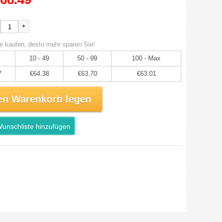
+
e kaufen, desto mehr sparen Sie!
10 - 49
50 - 99
100 - Max
7
€64.38
€63.70
€63.01
en Warenkorb legen
unschliste hinzufügen