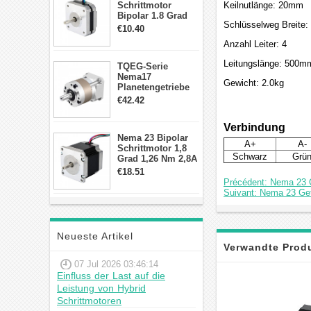
Schrittmotor
Keilnutlänge: 20mm
Bipolar 1.8 Grad
Schlüsselweg Breite
8.7Ncm 1A 3.5V 4
€10.40
Draden Hybrid-
Anzahl Leiter: 4
Schrittmotor
Leitungslänge: 500m
TQEG-Serie
Nema17
Gewicht: 2.0kg
Planetengetriebe
10:1 Spiel 15Arc-
€42.42
min für Nema 17
Getriebe
Verbindung
Schrittmotor
Nema 23 Bipolar
A+
A-
Schrittmotor 1,8
Schwarz
Grü
Grad 1,26 Nm 2,8A
2,5V 4 Drähte
€18.51
23hs22-2804s
Précédent: Nema 23 G
Hybrid-
Suivant: Nema 23 Get
Schrittmotor
Neueste Artikel
Verwandte Prod
07 Jul 2026 03:46:14
Einfluss der Last auf die
Leistung von Hybrid
Schrittmotoren