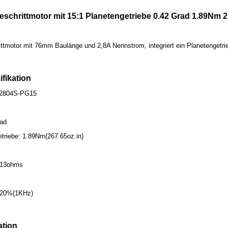
eschrittmotor mit 15:1 Planetengetriebe 0.42 Grad 1.89Nm 
ttmotor mit 76mm Baulänge und 2,8A Nennstrom, integriert ein Planetengetrie
ifikation
0-2804S-PG15
rad
triebe: 1.89Nm(267.65oz.in)
.13ohms
± 20%(1KHz)
ation