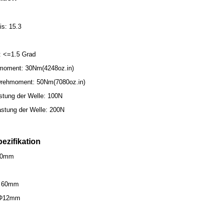
is: 15.3
t: <=1.5 Grad
moment: 30Nm(4248oz.in)
rehmoment: 50Nm(7080oz.in)
stung der Welle: 100N
astung der Welle: 200N
ezifikation
60mm
: 60mm
 Φ12mm