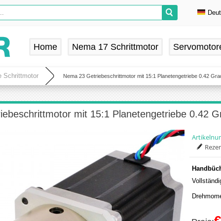
Deu
En
De
Home
Nema 17 Schrittmotor
Servomotor
Fr
Es
 Schrittmotor
Nema 23 Getriebeschrittmotor mit 15:1 Planetengetriebe 0.42 G
ebeschrittmotor mit 15:1 Planetengetriebe 0.42
Artikeln
Rezen
Handbüch
Vollständ
Drehmome
€