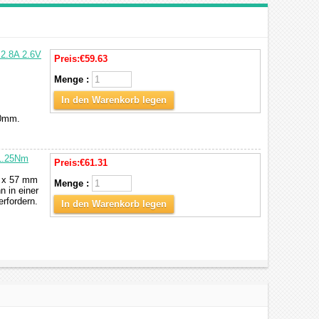
 2.8A 2.6V
Preis:
€59.63
Menge :
In den Warenkorb legen
20mm.
 1.25Nm
Preis:
€61.31
7 x 57 mm
Menge :
n in einer
rfordern.
In den Warenkorb legen