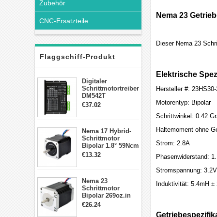
Zubehör
Nema 23 Getrieb
CNC-Ersatzteile
Dieser Nema 23 Schri
Flaggschiff-Produkt
Elektrische Spez
Digitaler
Schrittmotortreiber
Hersteller #: 23HS3
DM542T
Motorentyp: Bipolar
Schrittmotor
€37.02
Treiber 1.0-4.2A 20-
Schrittwinkel: 0.42 G
50VDC für Nema
17, 23, 24
Haltemoment ohne Ge
Nema 17 Hybrid-
Schrittmotor
Schrittmotor
Strom: 2.8A
Bipolar 1.8° 59Ncm
2A 4 Drähte mit 1m
€13.32
Phasenwiderstand: 1
Kabel & Stecker
für 3D
Stromspannung: 3.2V
Drucker/CNC
Nema 23
Induktivität: 5.4mH 
Schrittmotor
Bipolar 269oz.in
2,8A 57x57x76mm
€26.24
4-Draht-
Getriebespezifik