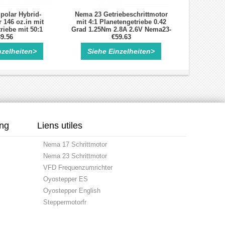
polar Hybrid-
Nema 23 Getriebeschrittmotor
 146 oz.in mit
mit 4:1 Planetengetriebe 0.42
riebe mit 50:1
Grad 1.25Nm 2.8A 2.6V Nema23-
9.56
Getriebe
€59.63
nzelheiten>
Siehe Einzelheiten>
ung
Liens utiles
Nema 17 Schrittmotor
Nema 23 Schrittmotor
VFD Frequenzumrichter
Oyostepper ES
Oyostepper English
Steppermotorfr