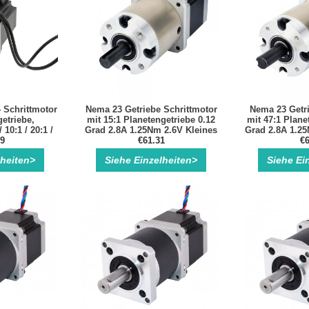
Schrittmotor
Nema 23 Getriebe Schrittmotor
Nema 23 Getri
etriebe,
mit 15:1 Planetengetriebe 0.12
mit 47:1 Plane
 10:1 / 20:1 /
Grad 2.8A 1.25Nm 2.6V Kleines
Grad 2.8A 1.25
00 U/min
99
Nema23 Planetengetriebe
€61.31
Schri
€6
Schrittmotor
lheiten>
Siehe Einzelheiten>
Siehe Ei