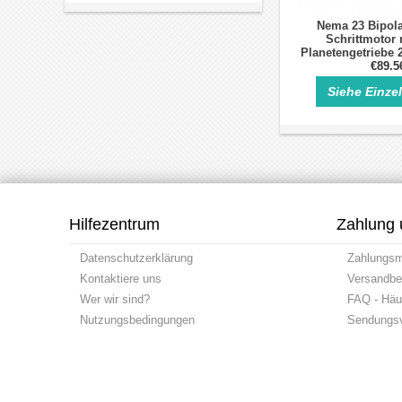
Nema 23 Bipola
Schrittmotor 
Planetengetriebe 2
€89.5
57m
Siehe Einze
Hilfezentrum
Zahlung 
Datenschutzerklärung
Zahlungs
Kontaktiere uns
Versandbe
Wer wir sind?
FAQ - Häuf
Nutzungsbedingungen
Sendungsv