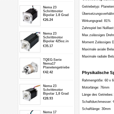
Schrittmotor
23HS30-2804S
Getriebetyp: Planeten
Nema 23
Schrittmotor
Übersetzungsverhältn
Bipolar 1.8 Grad
1.9Nm 3A 3.36V 4
€26.24
Wirkungsgrad: 81%
Drähte CNC
Schrittmotor DIY
Zahnspiel bei Nulllas
CNC Fräse
Nema 23
Max.zulässiges Dreh
Schrittmotor
Bipolar 425oz.in
Moment Zulässiges D
4.2A 57x57x114mm
€35.17
4 Draht Hybrid
Maximale axiale Bela
Schrittmotor
Maximale radiale Bel
TQEG-Serie
Nema17
Planetengetriebe
5:1 Spiel 15Arc-
€42.42
Physikalische Sp
min für Nema 17
Getriebe
Rahmengröße: 60 x 
Schrittmotor
Nema 23
Motorlänge: 76mm
Schrittmotor
Bipolar 1,8 Grad
Länge des Getriebes
2,83Nm 4 A 2,26V
€28.93
CNC Hybrid-
Schaftdurchmesser:
Schrittmotor mit 8
Anschlüssen
Schaftlänge: 30mm
Nema 17