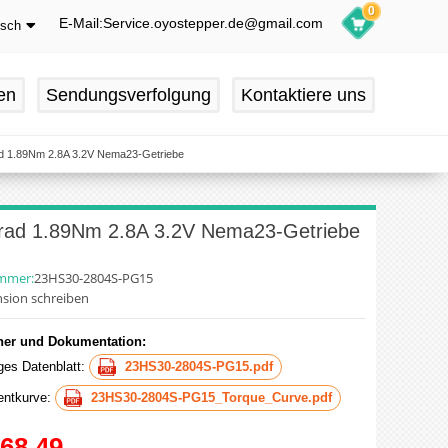
0
E-Mail:Service.oyostepper.de@gmail.com
tsch
glish
utsch
en
Sendungsverfolgung
Kontaktiere uns
ançais
pañol
rad 1.89Nm 2.8A 3.2V Nema23-Getriebe
 Grad 1.89Nm 2.8A 3.2V Nema23-Getriebe
ummer:
23HS30-2804S-PG15
sion schreiben
er und Dokumentation:
iges Datenblatt:
23HS30-2804S-PG15.pdf
ntkurve:
23HS30-2804S-PG15_Torque_Curve.pdf
68.49