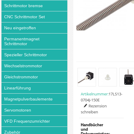
Schrittmotor bremse
CNC Schrittmotor Set
Neu eingetroffen
Permanentmagnet
Schrittmotor
Spezieller Schrittmotor
Wechselstrommotor
Gleichstrommotor
Linearführung
Artikelnummer:
17LS13-
Magnetpulverbaulemente
0704J-150E
Rezension
Servomotoren
schreiben
VFD Frequenzumrichter
Handbücher
und
Zubehör
Dokumentation: