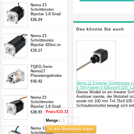
23HS30-2804S
Nema 23
Schrittmotor
Bipolar 1.8 Grad
1.9Nm 3A 3.36V 4
€26.24
Drähte CNC
Schrittmotor DIY
Das könnte Sie auch
CNC Fräse
Nema 23
Schrittmotor
interessieren
Bipolar 425oz.in
4.2A 57x57x114mm
€35.17
4 Draht Hybrid
Schrittmotor
TQEG-Serie
Nema17
Planetengetriebe
5:1 Spiel 15Arc-
€42.42
Nema 11 Externer Schrittmotor 
min für Nema 17
0.75A Führen 0.635mm/0.025" 
Getriebe
Dieses Modell ist ein linearer Sc
Schrittmotor
Auslöser nannte, der Motorteil i
Nema 23
wurde mit 100 mm Tr4.76x0.635 
Schrittmotor
Schraubenmutter bewegt sich en
Bipolar 1,8 Grad
2,83Nm 4 A 2,26V
Preis:
€33.33
€28.93
CNC Hybrid-
Schrittmotor mit 8
Menge :
Anschlüssen
Nema 17
In den Warenkorb legen
Schrittmotor