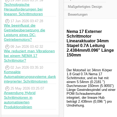
29 Jun 2026 03:37:39
Technologische
Maßgefertigtes Design
Herausforderungen bei
linearen Schrittmotoren
Bewertungen
17 Jun 2026 03:47:28
Wie beeinflusst die
Getriebeübersetzung die
Nema 17 Externer
Leistung eines DC-
Schrittmotor
Getriebemotors?
Linearaktuator 34mm
Stapel 0.7A Leitung
09 Jun 2026 03:42:32
2.4384mm/0.096" Länge
Wie reduziert man Vibrationen
150mm
bei einem NEMA 17
Schrittmotor?
02 Jun 2026 03:35:10
Der Motorteil ist 34mm Körper
Kompakte
1.8 Grad 0.7A Nema 17
Automatisierungssysteme dank
Schrittmotor, und es hat mit
integrierter Schrittmotoren
einem 5.54mm (0.2181 ")
Durchmesser 150mm (5.9055")
25 May 2026 03:25:07
Länge Gewindespindel und einer
Anwendung Hybrid
POM-Schraubenmutter
Schrittmotoren in
integriert, der lineare Hub
beträgt 2.438mm (0,096 ") pro
automatisierten
Umdrehung.
Produktionslinien