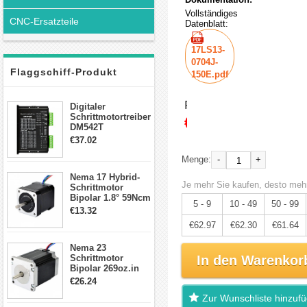
Vollständiges
CNC-Ersatzteile
Datenblatt:
17LS13-
0704J-
Flaggschiff-Produkt
150E.pdf
Preis:
Digitaler
Schrittmotortreiber
€66.28
DM542T
Schrittmotor
€37.02
Treiber 1.0-4.2A 20-
50VDC für Nema
-
+
Menge:
17, 23, 24
Nema 17 Hybrid-
Schrittmotor
Je mehr Sie kaufen, desto mehr
Schrittmotor
Bipolar 1.8° 59Ncm
5 - 9
10 - 49
50 - 99
2A 4 Drähte mit 1m
€13.32
Kabel & Stecker
€62.97
€62.30
€61.64
für 3D
Drucker/CNC
Nema 23
Schrittmotor
In den Warenkor
Bipolar 269oz.in
2,8A 57x57x76mm
€26.24
4-Draht-
Zur Wunschliste hinzuf
Schrittmotor