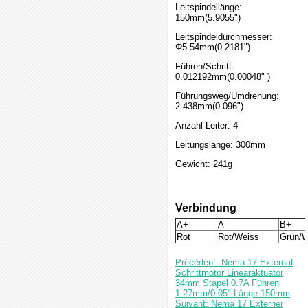
Leitspindellänge:
150mm(5.9055")
Leitspindeldurchmesser:
Φ5.54mm(0.2181")
Führen/Schritt:
0.012192mm(0.00048" )
Führungsweg/Umdrehung:
2.438mm(0.096")
Anzahl Leiter: 4
Leitungslänge: 300mm
Gewicht: 241g
Verbindung
A+
A-
B+
Rot
Rot/Weiss
Grün/W
Précédent: Nema 17 External
Schrittmotor Linearaktuator
34mm Stapel 0.7A Führen
1.27mm/0.05" Länge 150mm
Suivant: Nema 17 Externer