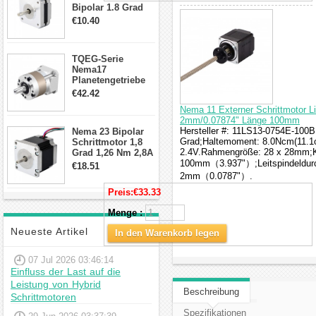
Bipolar 1.8 Grad
8.7Ncm 1A 3.5V 4
€10.40
Draden Hybrid-
Schrittmotor
TQEG-Serie
Nema17
Planetengetriebe
10:1 Spiel 15Arc-
€42.42
min für Nema 17
Nema 11 Externer Schrittmotor L
Getriebe
2mm/0.07874" Länge 100mm
Schrittmotor
Hersteller #: 11LS13-0754E-100B;
Nema 23 Bipolar
Grad;Haltemoment: 8.0Ncm(11.1o
Schrittmotor 1,8
2.4V.Rahmengröße: 28 x 28mm;Kö
Grad 1,26 Nm 2,8A
2,5V 4 Drähte
100mm（3.937"）;Leitspindeldur
€18.51
23hs22-2804s
2mm（0.0787"）.
Hybrid-
Preis:
€33.33
Schrittmotor
Menge :
Neueste Artikel
In den Warenkorb legen
07 Jul 2026 03:46:14
Einfluss der Last auf die
Leistung von Hybrid
Beschreibung
Schrittmotoren
Spezifikationen