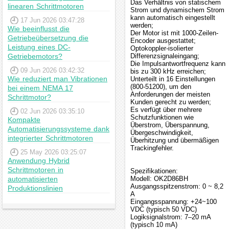
Das Verhältnis von statischem
linearen Schrittmotoren
Strom und dynamischem Strom
kann automatisch eingestellt
17 Jun 2026 03:47:28
werden;
Wie beeinflusst die
Der Motor ist mit 1000-Zeilen-
Getriebeübersetzung die
Encoder ausgestattet;
Leistung eines DC-
Optokoppler-isolierter
Getriebemotors?
Differenzsignaleingang;
Die Impulsantwortfrequenz kann
09 Jun 2026 03:42:32
bis zu 300 kHz erreichen;
Wie reduziert man Vibrationen
Unterteilt in 16 Einstellungen
(800-51200), um den
bei einem NEMA 17
Anforderungen der meisten
Schrittmotor?
Kunden gerecht zu werden;
Es verfügt über mehrere
02 Jun 2026 03:35:10
Schutzfunktionen wie
Kompakte
Überstrom, Überspannung,
Automatisierungssysteme dank
Übergeschwindigkeit,
integrierter Schrittmotoren
Überhitzung und übermäßigen
Trackingfehler.
25 May 2026 03:25:07
Anwendung Hybrid
Schrittmotoren in
Spezifikationen:
automatisierten
Modell: OK2D86BH
Ausgangsspitzenstrom: 0 ~ 8,2
Produktionslinien
A
Eingangsspannung: +24~100
VDC (typisch 50 VDC)
Logiksignalstrom: 7–20 mA
(typisch 10 mA)