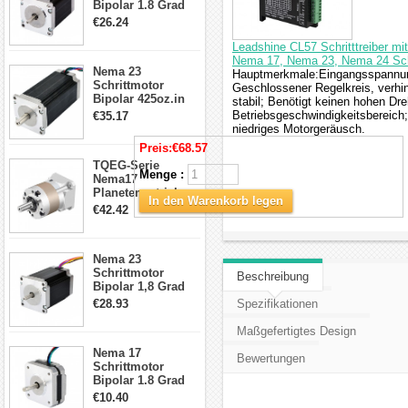
Bipolar 1.8 Grad
1.9Nm 3A 3.36V 4
€26.24
Drähte CNC
Schrittmotor DIY
Leadshine CL57 Schritttreiber m
CNC Fräse
Nema 17, Nema 23, Nema 24 Sch
Nema 23
Hauptmerkmale:Eingangsspannun
Schrittmotor
Geschlossener Regelkreis, verhi
Bipolar 425oz.in
stabil; Benötigt keinen hohen Dr
4.2A 57x57x114mm
Betriebsgeschwindigkeitsbereic
€35.17
4 Draht Hybrid
niedriges Motorgeräusch.
Schrittmotor
Preis:
€68.57
TQEG-Serie
Menge :
Nema17
Planetengetriebe
In den Warenkorb legen
5:1 Spiel 15Arc-
€42.42
min für Nema 17
Getriebe
Schrittmotor
Nema 23
Schrittmotor
Beschreibung
Bipolar 1,8 Grad
2,83Nm 4 A 2,26V
€28.93
Spezifikationen
CNC Hybrid-
Schrittmotor mit 8
Maßgefertigtes Design
Anschlüssen
Nema 17
Bewertungen
Schrittmotor
Bipolar 1.8 Grad
8.7Ncm 1A 3.5V 4
€10.40
Draden Hybrid-