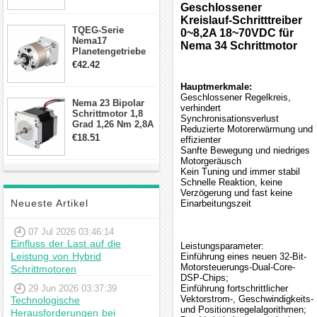
Geschlossener
Schrittmotor
Kreislauf-Schritttreiber
TQEG-Serie
0~8,2A 18~70VDC für
Nema17
Nema 34 Schrittmotor
Planetengetriebe
10:1 Spiel 15Arc-
€42.42
min für Nema 17
Getriebe
Hauptmerkmale:
Schrittmotor
Geschlossener Regelkreis,
Nema 23 Bipolar
verhindert
Schrittmotor 1,8
Synchronisationsverlust
Grad 1,26 Nm 2,8A
Reduzierte Motorerwärmung und
2,5V 4 Drähte
€18.51
effizienter
23hs22-2804s
Sanfte Bewegung und niedriges
Hybrid-
Motorgeräusch
Schrittmotor
Kein Tuning und immer stabil
Schnelle Reaktion, keine
Verzögerung und fast keine
Neueste Artikel
Einarbeitungszeit
07 Jul 2026 03:46:14
Einfluss der Last auf die
Leistungsparameter:
Leistung von Hybrid
Einführung eines neuen 32-Bit-
Motorsteuerungs-Dual-Core-
Schrittmotoren
DSP-Chips;
29 Jun 2026 03:37:39
Einführung fortschrittlicher
Vektorstrom-, Geschwindigkeits-
Technologische
und Positionsregelalgorithmen;
Herausforderungen bei