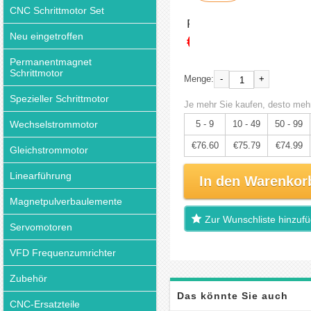
CNC Schrittmotor Set
Preis:
Neu eingetroffen
€80.63
Permanentmagnet
Schrittmotor
-
+
Menge:
Spezieller Schrittmotor
Je mehr Sie kaufen, desto mehr
Wechselstrommotor
5 - 9
10 - 49
50 - 99
€76.60
€75.79
€74.99
Gleichstrommotor
Linearführung
In den Warenkor
Magnetpulverbaulemente
Zur Wunschliste hinzuf
Servomotoren
VFD Frequenzumrichter
Zubehör
Das könnte Sie auch
CNC-Ersatzteile