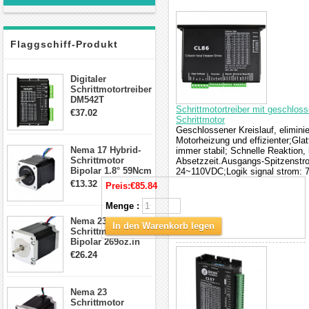
interessieren
Flaggschiff-Produkt
Digitaler
Schrittmotortreiber
DM542T
Schrittmotortreiber mit geschl
Schrittmotor
€37.02
Schrittmotor
Treiber 1.0-4.2A 20-
Geschlossener Kreislauf, eliminie
50VDC für Nema
Motorheizung und effizienter;Gl
17, 23, 24
Nema 17 Hybrid-
immer stabil; Schnelle Reaktion,
Schrittmotor
Schrittmotor
Absetzzeit.Ausgangs-Spitzenst
Bipolar 1.8° 59Ncm
24~110VDC;Logik signal strom: 
2A 4 Drähte mit 1m
€13.32
Preis:
€85.84
Kabel & Stecker
für 3D
Menge :
Drucker/CNC
Nema 23
In den Warenkorb legen
Schrittmotor
Bipolar 269oz.in
2,8A 57x57x76mm
€26.24
4-Draht-
Schrittmotor
23HS30-2804S
Nema 23
Schrittmotor