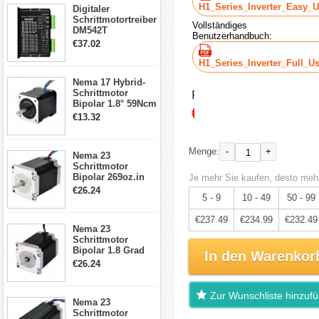
H1_Series_Inverter_Easy_
Digitaler
Schrittmotortreiber
Vollständiges
DM542T
Benutzerhandbuch:
Schrittmotor
€37.02
Treiber 1.0-4.2A 20-
50VDC für Nema
H1_Series_Inverter_Full_U
17, 23, 24
Nema 17 Hybrid-
Schrittmotor
Schrittmotor
Preis:
Bipolar 1.8° 59Ncm
€249.99
2A 4 Drähte mit 1m
€13.32
Kabel & Stecker
für 3D
Drucker/CNC
-
+
Menge:
Nema 23
Schrittmotor
Bipolar 269oz.in
Je mehr Sie kaufen, desto mehr
2,8A 57x57x76mm
€26.24
5 - 9
10 - 49
50 - 99
4-Draht-
Schrittmotor
23HS30-2804S
€237.49
€234.99
€232.49
Nema 23
Schrittmotor
Bipolar 1.8 Grad
In den Warenkor
1.9Nm 3A 3.36V 4
€26.24
Drähte CNC
Schrittmotor DIY
CNC Fräse
Zur Wunschliste hinzuf
Nema 23
Schrittmotor