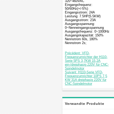
320~460VAC
Eingangsfrequenz:
50/60Hz(+/-5%)
Eingangsstrom: 24A
Leistung: 7.5HP(5.5KW)
Ausgangsstrom: 23A
Ausgangsspannung:
0~Nenneingangsspannung
Ausgangsfrequenz: 0~1000Hz
Ausgangskapazität: 150%
Nennstrom 60s, 180%
Nennstrom 2s;
Précédent: VFD-
Frequenzumrichter der H110-
Serie 5PS 3,7KW 15,2A
ein-/dreiphasig 220V für CNC-
Spindelmotor
Suivant: H110-Serie VFD-
Frequenzumrichter 10PS 7,5
KW 31A dreiphasig 220V für
CNC-Spindelmotor
Verwandte Produkte