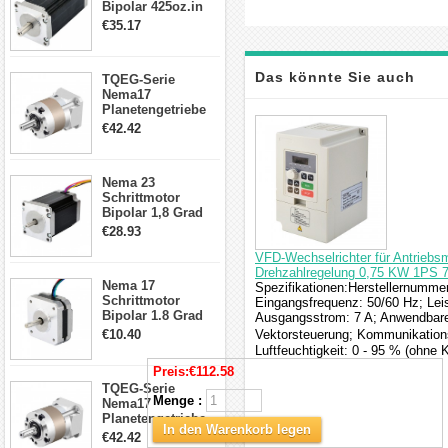
Bipolar 425oz.in
4.2A 57x57x114mm
€35.17
4 Draht Hybrid
Schrittmotor
Das könnte Sie auch
TQEG-Serie
Nema17
Planetengetriebe
interessieren
5:1 Spiel 15Arc-
€42.42
min für Nema 17
Getriebe
Schrittmotor
Nema 23
Schrittmotor
Bipolar 1,8 Grad
2,83Nm 4 A 2,26V
€28.93
CNC Hybrid-
Schrittmotor mit 8
VFD-Wechselrichter für Antriebsm
Anschlüssen
Drehzahlregelung 0,75 KW 1PS 
Nema 17
Spezifikationen:Herstellernumme
Schrittmotor
Eingangsfrequenz: 50/60 Hz; Lei
Bipolar 1.8 Grad
Ausgangsstrom: 7 A; Anwendbare
8.7Ncm 1A 3.5V 4
€10.40
Vektorsteuerung; Kommunikations
Draden Hybrid-
Luftfeuchtigkeit: 0 - 95 % (ohne 
Schrittmotor
Preis:
€112.58
TQEG-Serie
Menge :
Nema17
Planetengetriebe
In den Warenkorb legen
10:1 Spiel 15Arc-
€42.42