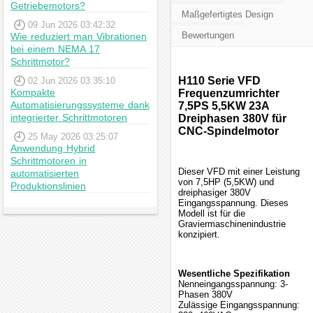
Getriebemotors?
Maßgefertigtes Design
09 Jun 2026 03:42:32
Bewertungen
Wie reduziert man Vibrationen
bei einem NEMA 17
Schrittmotor?
H110 Serie VFD
02 Jun 2026 03:35:10
Kompakte
Frequenzumrichter
Automatisierungssysteme dank
7,5PS 5,5KW 23A
integrierter Schrittmotoren
Dreiphasen 380V für
CNC-Spindelmotor
25 May 2026 03:25:07
Anwendung Hybrid
Schrittmotoren in
Dieser VFD mit einer Leistung
automatisierten
von 7,5HP (5,5KW) und
Produktionslinien
dreiphasiger 380V
Eingangsspannung. Dieses
Modell ist für die
Graviermaschinenindustrie
konzipiert.
Wesentliche Spezifikation
Nenneingangsspannung: 3-
Phasen 380V
Zulässige Eingangsspannung: