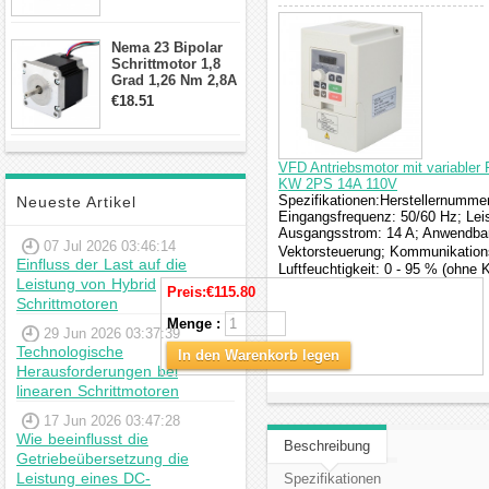
min für Nema 17
Getriebe
Schrittmotor
Nema 23 Bipolar
Schrittmotor 1,8
Grad 1,26 Nm 2,8A
2,5V 4 Drähte
€18.51
23hs22-2804s
Hybrid-
Schrittmotor
VFD Antriebsmotor mit variabler 
KW 2PS 14A 110V
Spezifikationen:Herstellernumme
Neueste Artikel
Eingangsfrequenz: 50/60 Hz; Lei
Ausgangsstrom: 14 A; Anwendbar
07 Jul 2026 03:46:14
Vektorsteuerung; Kommunikations
Einfluss der Last auf die
Luftfeuchtigkeit: 0 - 95 % (ohne 
Leistung von Hybrid
Preis:
€115.80
Schrittmotoren
Menge :
29 Jun 2026 03:37:39
Technologische
In den Warenkorb legen
Herausforderungen bei
linearen Schrittmotoren
17 Jun 2026 03:47:28
Wie beeinflusst die
Beschreibung
Getriebeübersetzung die
Leistung eines DC-
Spezifikationen