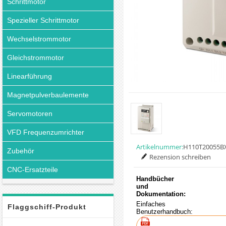
Schrittmotor
Spezieller Schrittmotor
Wechselstrommotor
Gleichstrommotor
Linearführung
Magnetpulverbaulemente
Servomotoren
VFD Frequenzumrichter
Artikelnummer:
H110T20055B
Zubehör
Rezension schreiben
CNC-Ersatzteile
Handbücher
und
Dokumentation:
Einfaches
Flaggschiff-Produkt
Benutzerhandbuch: