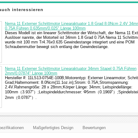
auch interessieren
Nema 11 Externer Schrittmotor Linearaktuator 1.8 Grad 8.0Ncm 2.4V 34m
0.75A Führen 0.635mm/0.025" Länge 100mm
Dieses Modell ist ein linearer Schrittmotor der Wirtschaft, der Nema 11 Ext
Auslöser nannte, der Motorteil ist 34mm 1.8 Grad 0.75A Nema 11 Schrittm
wurde mit 100 mm Tr4.76x0.635 Gewindestange integriert und eine POM
Schraubenmutter bewegt sich entlang der Gewindestange.
Nema 11 Externer Schrittmotor Linearaktuator 34mm Stapel 0.75A Führen
2mm/0.07874" Länge 100mm
Hersteller #: 11LS13-0754E-100B;Motorentyp: Externer Linearmotor; Schrit
Grad;Haltemoment: 8.0Ncm(11.1oz.in);Strom: 0.75A;Stromspannung:
2.4V.Rahmengröße: 28 x 28mm;Körper Länge: 34mm; Leitspindellänge:
100mm（3.937"）;Leitspindeldurchmesser: Φ5mm（0.1969"）;Spindelstei
2mm（0.0787"）.
ezifikationen
Maßgefertigtes Design
Bewertungen