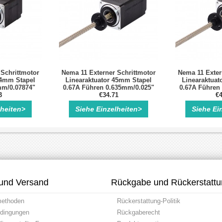
 Schrittmotor
Nema 11 Externer Schrittmotor
Nema 11 Exter
34mm Stapel
Linearaktuator 45mm Stapel
Linearaktuat
mm/0.07874"
0.67A Führen 0.635mm/0.025"
0.67A Führen
00mm
3
Länge 101mm
€34.71
Läng
€4
lheiten>
Siehe Einzelheiten>
Siehe Ei
und Versand
Rückgabe und Rückerstatt
methoden
Rückerstattung-Politik
dingungen
Rückgaberecht