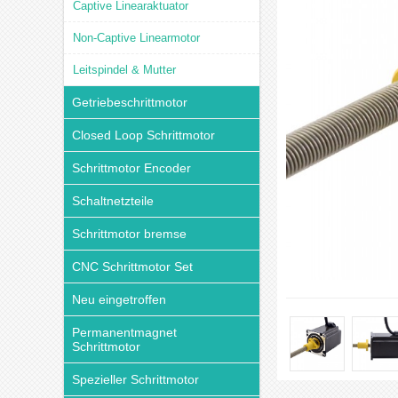
Captive Linearaktuator
Non-Captive Linearmotor
Leitspindel & Mutter
Getriebeschrittmotor
Closed Loop Schrittmotor
Schrittmotor Encoder
Schaltnetzteile
Schrittmotor bremse
CNC Schrittmotor Set
Neu eingetroffen
Permanentmagnet
Schrittmotor
Spezieller Schrittmotor