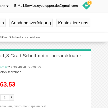
0
E-Mail:Service.oyostepper.de@gmail.com
tsch
glish
utsch
en
Sendungsverfolgung
Kontaktiere uns
ançais
pañol
 Grad Schrittmotor Linearaktuator
1,8 Grad Schrittmotor Linearaktuator
ummer:
23E30S4004HG5-200RS
sion schreiben
63.53
+
e kaufen, desto mehr sparen Sie!