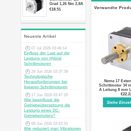
Grad 1,26 Nm 2,8A
Verwandte Prod
2,5V 4 Drähte
€18.51
23hs22-2804s
Hybrid-
Schrittmotor
Neueste Artikel
07 Jul 2026 03:46:14
Einfluss der Last auf die
Leistung von Hybrid
Schrittmotoren
29 Jun 2026 03:37:39
Technologische
Nema 17 Exter
Herausforderungen bei
Schrittmotor 34 
linearen Schrittmotoren
A Leitung 8 mm 
für DIY 3D Dru
€22.2
17 Jun 2026 03:47:28
Wie beeinflusst die
Siehe Einze
Getriebeübersetzung die
Leistung eines DC-
Getriebemotors?
09 Jun 2026 03:42:32
Wie reduziert man Vibrationen