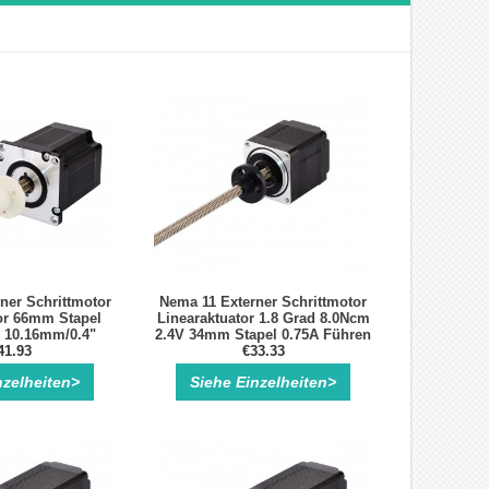
ner Schrittmotor
Nema 11 Externer Schrittmotor
or 66mm Stapel
Linearaktuator 1.8 Grad 8.0Ncm
 10.16mm/0.4"
2.4V 34mm Stapel 0.75A Führen
e 250mm
41.93
0.635mm/0.025" Länge 100mm
€33.33
nzelheiten>
Siehe Einzelheiten>