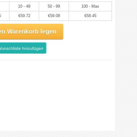
10 - 49
50 - 99
100 - Max
5
€59.72
€59.08
€58.45
en Warenkorb legen
unschliste hinzufügen