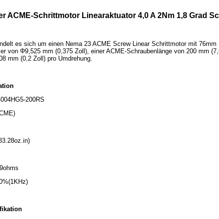
r ACME-Schrittmotor Linearaktuator 4,0 A 2Nm 1,8 Grad Sch
ndelt es sich um einen Nema 23 ACME Screw Linear Schrittmotor mit 76mm Kö
r von Φ9,525 mm (0,375 Zoll), einer ACME-Schraubenlänge von 200 mm (7,87
,08 mm (0,2 Zoll) pro Umdrehung.
ation
S4004HG5-200RS
ACME)
3.28oz.in)
.9ohms
±20%(1KHz)
fikation