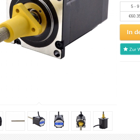
5 - 9
€60.3
In d
Zur W