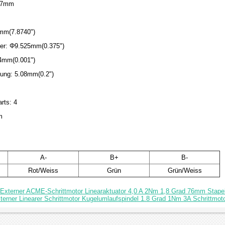
57mm
0mm(7.8740")
ser: Φ9.525mm(0.375")
54mm(0.001")
ung: 5.08mm(0.2")
rts: 4
m
A-
B+
B-
Rot/Weiss
Grün
Grün/Weiss
Externer ACME-Schrittmotor Linearaktuator 4,0 A 2Nm 1,8 Grad 76mm Stap
erner Linearer Schrittmotor Kugelumlaufspindel 1.8 Grad 1Nm 3A Schrittmoto