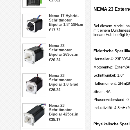
€37.02
Treiber 1.0-4.2A 20-
50VDC für Nema
NEMA 23 Externe
17, 23, 24
Nema 17 Hybrid-
Schrittmotor
Schrittmotor
Bipolar 1.8° 59Ncm
Bei diesem Modell ha
2A 4 Drähte mit 1m
€13.32
mit einem Durchmesse
Kabel & Stecker
lineare Hub beträgt 5
für 3D
Drucker/CNC
Nema 23
Schrittmotor
Elektrische Spezifik
Bipolar 269oz.in
2,8A 57x57x76mm
Hersteller #: 23E30
€26.24
4-Draht-
Motorentyp: Extern(
Schrittmotor
23HS30-2804S
Schrittwinkel: 1.8°
Nema 23
Schrittmotor
Haltemoment: 2Nm(28
Bipolar 1.8 Grad
1.9Nm 3A 3.36V 4
€26.24
Strom: 4A
Drähte CNC
Schrittmotor DIY
Phasenwiderstand: 0
CNC Fräse
Nema 23
Induktivität: 4.3mH
Schrittmotor
Bipolar 425oz.in
4.2A 57x57x114mm
€35.17
4 Draht Hybrid
Physikalische Spezi
Schrittmotor