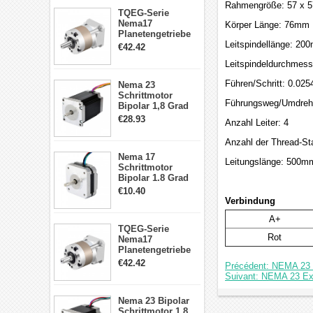
Rahmengröße: 57 x 
TQEG-Serie
Nema17
Körper Länge: 76mm
Planetengetriebe
5:1 Spiel 15Arc-
Leitspindellänge: 20
€42.42
min für Nema 17
Leitspindeldurchmes
Getriebe
Schrittmotor
Führen/Schritt: 0.02
Nema 23
Schrittmotor
Führungsweg/Umdreh
Bipolar 1,8 Grad
2,83Nm 4 A 2,26V
€28.93
Anzahl Leiter: 4
CNC Hybrid-
Schrittmotor mit 8
Anzahl der Thread-Sta
Anschlüssen
Nema 17
Leitungslänge: 500m
Schrittmotor
Bipolar 1.8 Grad
8.7Ncm 1A 3.5V 4
€10.40
Draden Hybrid-
Verbindung
Schrittmotor
A+
TQEG-Serie
Rot
Nema17
Planetengetriebe
10:1 Spiel 15Arc-
€42.42
Précédent: NEMA 23 
min für Nema 17
Suivant: NEMA 23 Ext
Getriebe
Schrittmotor
Nema 23 Bipolar
Schrittmotor 1,8