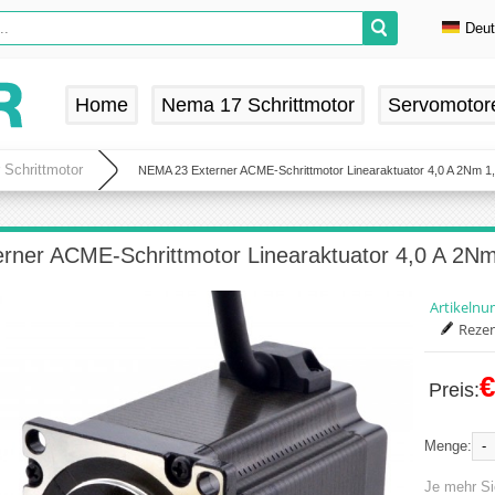
Deu
En
De
Home
Nema 17 Schrittmotor
Servomotor
Fr
Es
 Schrittmotor
NEMA 23 Externer ACME-Schrittmotor Linearaktuator 4,0 A 2Nm 1,8
ner ACME-Schrittmotor Linearaktuator 4,0 A 2Nm 
Artikeln
Rezen
€
Preis:
-
Menge:
Je mehr Si