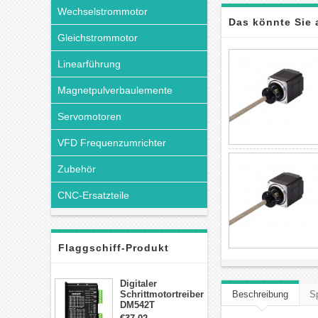
Wechselstrommotor
Das könnte Sie 
Gleichstrommotor
Linearführung
Magnetpulverbaulemente
Servomotoren
VFD Frequenzumrichter
Zubehör
CNC-Ersatzteile
Flaggschiff-Produkt
Digitaler
Schrittmotortreiber
Beschreibung
Sp
DM542T
Schrittmotor