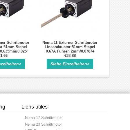
ner Schrittmotor
Nema 11 Externer Schrittmotor
or 51mm Stapel
Linearaktuator 51mm Stapel
 0.635mm/0.025"
0.67A Führen 2mm/0.07874
e 100mm
1.66
Länge 100mm
€38.88
nzelheiten>
Siehe Einzelheiten>
ung
Liens utiles
Nema 17 Schrittmotor
Nema 23 Schrittmotor