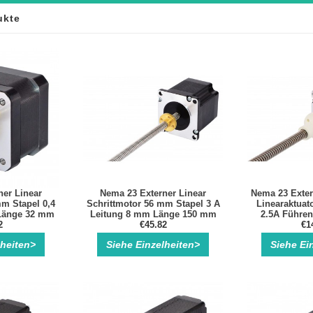
ukte
ner Linear
Nema 23 Externer Linear
Nema 23 Exter
mm Stapel 0,4
Schrittmotor 56 mm Stapel 3 A
Linearaktuat
Länge 32 mm
Leitung 8 mm Länge 150 mm
2.5A Führen
cker Kits
2
Bipolar 1.3Nm 3.3V
€45.82
Läng
€1
Schrittmotor Linearaktuator
lheiten>
Siehe Einzelheiten>
Siehe Ei