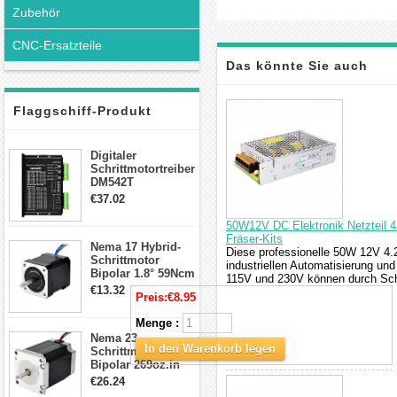
Zubehör
CNC-Ersatzteile
Das könnte Sie auch
interessieren
Flaggschiff-Produkt
Digitaler
Schrittmotortreiber
DM542T
Schrittmotor
€37.02
Treiber 1.0-4.2A 20-
50VDC für Nema
50W12V DC Elektronik Netzteil 4
17, 23, 24
Fräser-Kits
Nema 17 Hybrid-
Schrittmotor
Diese professionelle 50W 12V 4.
Schrittmotor
industriellen Automatisierung u
Bipolar 1.8° 59Ncm
115V und 230V können durch Sch
2A 4 Drähte mit 1m
€13.32
Preis:
€8.95
Kabel & Stecker
für 3D
Menge :
Drucker/CNC
Nema 23
In den Warenkorb legen
Schrittmotor
Bipolar 269oz.in
2,8A 57x57x76mm
€26.24
4-Draht-