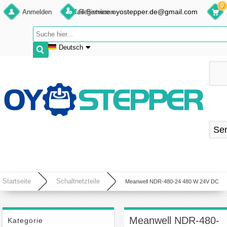
0
E-Mail:Service.oyostepper.de@gmail.com
Anmelden
Registrieren
Deutsch
English
Deutsch
Français
Español
Se
Startseite
Schaltnetzteile
Meanwell NDR-480-24 480 W 24V DC
Netzteil Hutschiene 20 A 115/230 VAC DIN-Schienen-Netzteil
Meanwell NDR-480-
Kategorie