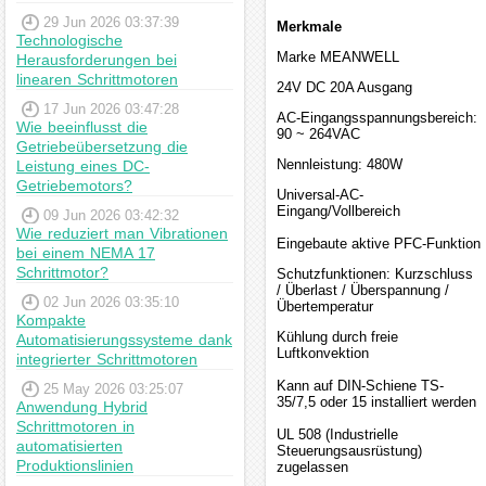
29 Jun 2026 03:37:39
Merkmale
Technologische
Marke MEANWELL
Herausforderungen bei
linearen Schrittmotoren
24V DC 20A Ausgang
17 Jun 2026 03:47:28
AC-Eingangsspannungsbereich:
Wie beeinflusst die
90 ~ 264VAC
Getriebeübersetzung die
Nennleistung: 480W
Leistung eines DC-
Getriebemotors?
Universal-AC-
Eingang/Vollbereich
09 Jun 2026 03:42:32
Wie reduziert man Vibrationen
Eingebaute aktive PFC-Funktion
bei einem NEMA 17
Schrittmotor?
Schutzfunktionen: Kurzschluss
/ Überlast / Überspannung /
02 Jun 2026 03:35:10
Übertemperatur
Kompakte
Kühlung durch freie
Automatisierungssysteme dank
Luftkonvektion
integrierter Schrittmotoren
Kann auf DIN-Schiene TS-
25 May 2026 03:25:07
35/7,5 oder 15 installiert werden
Anwendung Hybrid
Schrittmotoren in
UL 508 (Industrielle
automatisierten
Steuerungsausrüstung)
Produktionslinien
zugelassen