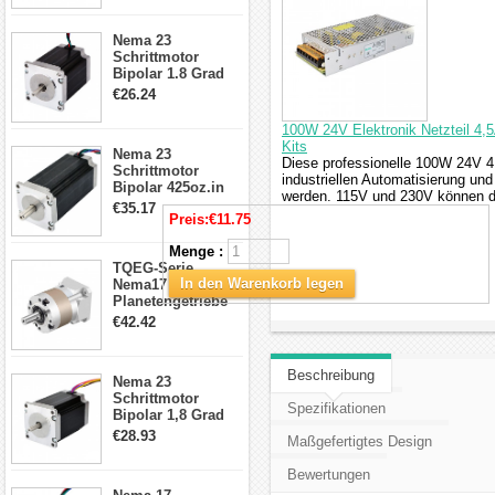
Schrittmotor
23HS30-2804S
Nema 23
Schrittmotor
Bipolar 1.8 Grad
1.9Nm 3A 3.36V 4
€26.24
Drähte CNC
Schrittmotor DIY
100W 24V Elektronik Netzteil 4,5
CNC Fräse
Kits
Nema 23
Diese professionelle 100W 24V 4
Schrittmotor
industriellen Automatisierung u
Bipolar 425oz.in
werden. 115V und 230V können d
4.2A 57x57x114mm
€35.17
Preis:
€11.75
4 Draht Hybrid
Schrittmotor
Menge :
TQEG-Serie
In den Warenkorb legen
Nema17
Planetengetriebe
5:1 Spiel 15Arc-
€42.42
min für Nema 17
Getriebe
Schrittmotor
Beschreibung
Nema 23
Schrittmotor
Spezifikationen
Bipolar 1,8 Grad
2,83Nm 4 A 2,26V
€28.93
Maßgefertigtes Design
CNC Hybrid-
Schrittmotor mit 8
Bewertungen
Anschlüssen