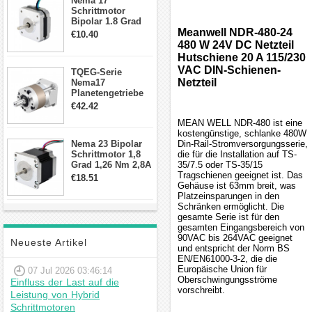
Nema 17
Schrittmotor
Bipolar 1.8 Grad
8.7Ncm 1A 3.5V 4
Meanwell NDR-480-24
€10.40
Draden Hybrid-
480 W 24V DC Netzteil
Schrittmotor
Hutschiene 20 A 115/230
VAC DIN-Schienen-
TQEG-Serie
Netzteil
Nema17
Planetengetriebe
10:1 Spiel 15Arc-
€42.42
min für Nema 17
MEAN WELL NDR-480 ist eine
Getriebe
kostengünstige, schlanke 480W
Schrittmotor
Nema 23 Bipolar
Din-Rail-Stromversorgungsserie,
Schrittmotor 1,8
die für die Installation auf TS-
Grad 1,26 Nm 2,8A
35/7.5 oder TS-35/15
2,5V 4 Drähte
Tragschienen geeignet ist. Das
€18.51
23hs22-2804s
Gehäuse ist 63mm breit, was
Hybrid-
Platzeinsparungen in den
Schrittmotor
Schränken ermöglicht. Die
gesamte Serie ist für den
gesamten Eingangsbereich von
90VAC bis 264VAC geeignet
Neueste Artikel
und entspricht der Norm BS
EN/EN61000-3-2, die die
Europäische Union für
07 Jul 2026 03:46:14
Oberschwingungsströme
Einfluss der Last auf die
vorschreibt.
Leistung von Hybrid
Schrittmotoren