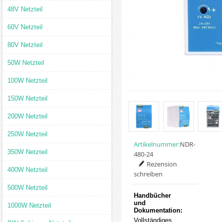
48V Netzteil
60V Netzteil
80V Netzteil
50W Netzteil
100W Netzteil
150W Netzteil
200W Netzteil
250W Netzteil
Artikelnummer:
NDR-
350W Netzteil
480-24
Rezension
400W Netzteil
schreiben
500W Netzteil
Handbücher
und
1000W Netzteil
Dokumentation:
Vollständiges