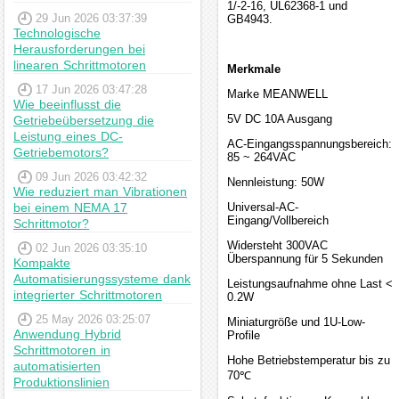
1/-2-16, UL62368-1 und
29 Jun 2026 03:37:39
GB4943.
Technologische
Herausforderungen bei
linearen Schrittmotoren
Merkmale
17 Jun 2026 03:47:28
Marke MEANWELL
Wie beeinflusst die
5V DC 10A Ausgang
Getriebeübersetzung die
Leistung eines DC-
AC-Eingangsspannungsbereich:
Getriebemotors?
85 ~ 264VAC
09 Jun 2026 03:42:32
Nennleistung: 50W
Wie reduziert man Vibrationen
bei einem NEMA 17
Universal-AC-
Eingang/Vollbereich
Schrittmotor?
Widersteht 300VAC
02 Jun 2026 03:35:10
Überspannung für 5 Sekunden
Kompakte
Automatisierungssysteme dank
Leistungsaufnahme ohne Last <
integrierter Schrittmotoren
0.2W
25 May 2026 03:25:07
Miniaturgröße und 1U-Low-
Anwendung Hybrid
Profile
Schrittmotoren in
Hohe Betriebstemperatur bis zu
automatisierten
70℃
Produktionslinien