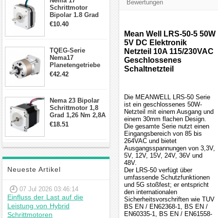
Nema 17
Bewertungen
Schrittmotor
Bipolar 1.8 Grad
8.7Ncm 1A 3.5V 4
€10.40
Draden Hybrid-
Mean Well LRS-50-5 50W
Schrittmotor
5V DC Elektronik
TQEG-Serie
Netzteil 10A 115/230VAC
Nema17
Geschlossenes
Planetengetriebe
Schaltnetzteil
10:1 Spiel 15Arc-
€42.42
min für Nema 17
Getriebe
Schrittmotor
Die MEANWELL LRS-50 Serie
Nema 23 Bipolar
ist ein geschlossenes 50W-
Schrittmotor 1,8
Netzteil mit einem Ausgang und
Grad 1,26 Nm 2,8A
einem 30mm flachen Design.
2,5V 4 Drähte
€18.51
Die gesamte Serie nutzt einen
23hs22-2804s
Eingangsbereich von 85 bis
Hybrid-
264VAC und bietet
Schrittmotor
Ausgangsspannungen von 3,3V,
5V, 12V, 15V, 24V, 36V und
48V.
Neueste Artikel
Der LRS-50 verfügt über
umfassende Schutzfunktionen
und 5G stoßfest; er entspricht
07 Jul 2026 03:46:14
den internationalen
Einfluss der Last auf die
Sicherheitsvorschriften wie TUV
Leistung von Hybrid
BS EN / EN62368-1, BS EN /
EN60335-1, BS EN / EN61558-
Schrittmotoren