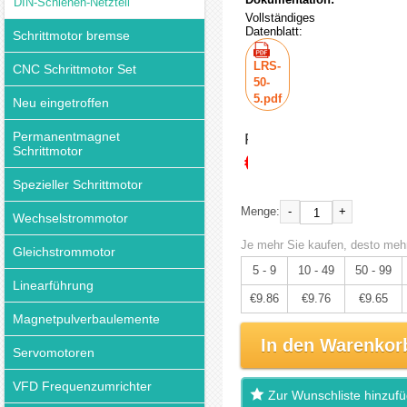
DIN-Schienen-Netzteil
Vollständiges
Datenblatt:
Schrittmotor bremse
LRS-
CNC Schrittmotor Set
50-
5.pdf
Neu eingetroffen
Permanentmagnet
Preis:
Schrittmotor
€10.38
Spezieller Schrittmotor
-
+
Menge:
Wechselstrommotor
Je mehr Sie kaufen, desto mehr
Gleichstrommotor
5 - 9
10 - 49
50 - 99
Linearführung
€9.86
€9.76
€9.65
Magnetpulverbaulemente
In den Warenkor
Servomotoren
VFD Frequenzumrichter
Zur Wunschliste hinzuf