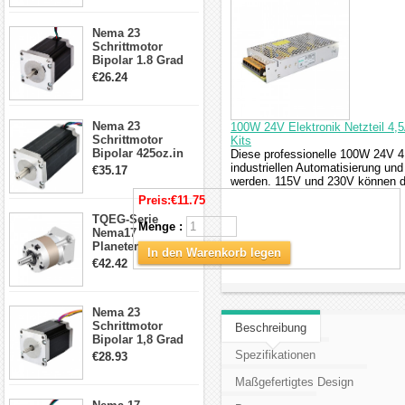
Schrittmotor
23HS30-2804S
Nema 23
Schrittmotor
Bipolar 1.8 Grad
1.9Nm 3A 3.36V 4
€26.24
Drähte CNC
Schrittmotor DIY
CNC Fräse
Nema 23
100W 24V Elektronik Netzteil 4,5
Schrittmotor
Kits
Bipolar 425oz.in
Diese professionelle 100W 24V 4
4.2A 57x57x114mm
industriellen Automatisierung u
€35.17
4 Draht Hybrid
werden. 115V und 230V können d
Schrittmotor
Preis:
€11.75
TQEG-Serie
Menge :
Nema17
Planetengetriebe
In den Warenkorb legen
5:1 Spiel 15Arc-
€42.42
min für Nema 17
Getriebe
Schrittmotor
Nema 23
Schrittmotor
Beschreibung
Bipolar 1,8 Grad
2,83Nm 4 A 2,26V
Spezifikationen
€28.93
CNC Hybrid-
Schrittmotor mit 8
Maßgefertigtes Design
Anschlüssen