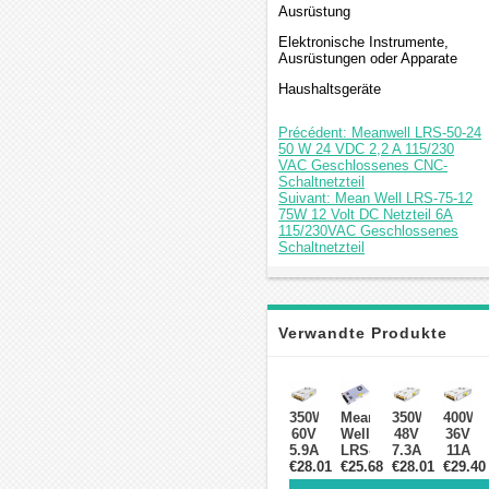
Ausrüstung
Elektronische Instrumente,
Ausrüstungen oder Apparate
Haushaltsgeräte
Précédent: Meanwell LRS-50-24
50 W 24 VDC 2,2 A 115/230
VAC Geschlossenes CNC-
Schaltnetzteil
Suivant: Mean Well LRS-75-12
75W 12 Volt DC Netzteil 6A
115/230VAC Geschlossenes
Schaltnetzteil
Verwandte Produkte
350W
Mean
350W
400W
60V
Well
48V
36V
5.9A
LRS-
7.3A
11A
115/230V
€28.01
€25.68
350-
115/230V
€28.01
115/23
€29.40
CNC-
24
CNC-
CNC-