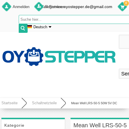
0
E-Mail:Service.oyostepper.de@gmail.com
Anmelden
Registrieren
Deutsch
English
Deutsch
Français
Español
Se
Startseite
Schaltnetzteile
Mean Well LRS-50-5 50W 5V DC
Elektronik Netzteil 10A 115/230VAC Geschlossenes Schaltnetzteil
Mean Well LRS-50-5
Kategorie