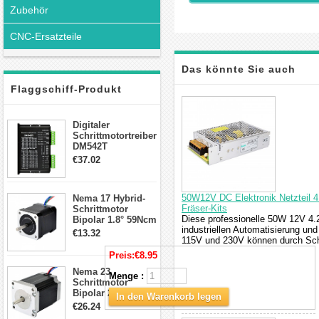
Zubehör
CNC-Ersatzteile
Das könnte Sie auch
Flaggschiff-Produkt
interessieren
Digitaler
Schrittmotortreiber
DM542T
Schrittmotor
€37.02
Treiber 1.0-4.2A 20-
50VDC für Nema
17, 23, 24
50W12V DC Elektronik Netzteil 4
Nema 17 Hybrid-
Schrittmotor
Fräser-Kits
Schrittmotor
Diese professionelle 50W 12V 4.
Bipolar 1.8° 59Ncm
industriellen Automatisierung u
2A 4 Drähte mit 1m
€13.32
115V und 230V können durch Sch
Kabel & Stecker
für 3D
Preis:
€8.95
Drucker/CNC
Nema 23
Menge :
Schrittmotor
Bipolar 269oz.in
In den Warenkorb legen
2,8A 57x57x76mm
€26.24
4-Draht-