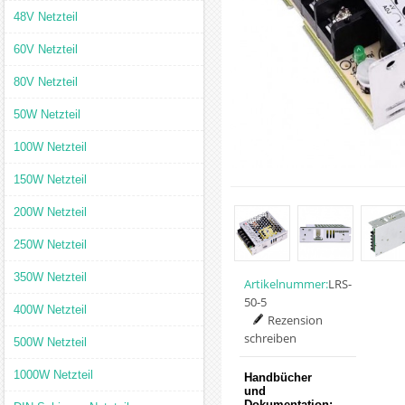
48V Netzteil
60V Netzteil
80V Netzteil
50W Netzteil
100W Netzteil
150W Netzteil
200W Netzteil
250W Netzteil
350W Netzteil
Artikelnummer:
LRS-
50-5
400W Netzteil
Rezension
schreiben
500W Netzteil
1000W Netzteil
Handbücher
und
Dokumentation: