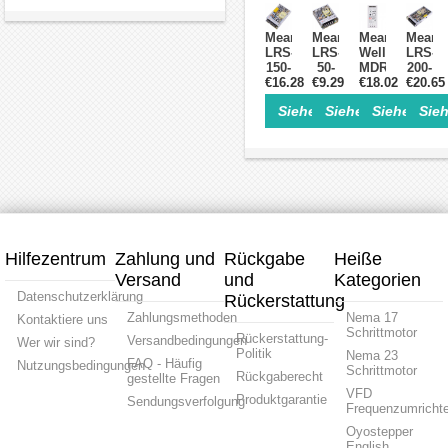
Fräser-
VDC
Fräser-
CNC-
Kits
14,6
Kits
Fräser
Meanwell
Meanwell
Mean
Meanw
A
Kits
LRS-
LRS-
Well
LRS-
115/230
150-
50-
MDR-
200-
VAC
€16.28
12
€9.29
24
€18.02
60-5
€20.65
24
Geschlossenes
150
50
60
200
Schaltnetzteil
Siehe Einzelheiten>
Siehe Einzelheite
Siehe Einz
Sieh
W
W
W 5
W
12
24
VDC
24
VDC
VDC
10 A
VDC
12,5
2,2
115/230
8,8
A
A
VAC
A
115/230
115/230
DIN-
115/23
VAC
VAC
Schienen-
VAC
Geschlossenes
Geschlossenes
Netzteil
Gesch
CNC-
CNC-
CNC-
Schrittmotor-
Schaltnetzteil
Schaltn
Hilfezentrum
Zahlung und
Rückgabe
Heiße
Schaltnetzteil
Versand
und
Kategorien
Datenschutzerklärung
Rückerstattung
Zahlungsmethoden
Nema 17
Kontaktiere uns
Schrittmotor
Rückerstattung-
Versandbedingungen
Wer wir sind?
Politik
Nema 23
FAQ - Häufig
Nutzungsbedingungen
Schrittmotor
Rückgaberecht
gestellte Fragen
VFD
Produktgarantie
Sendungsverfolgung
Frequenzumrichte
Oyostepper
English