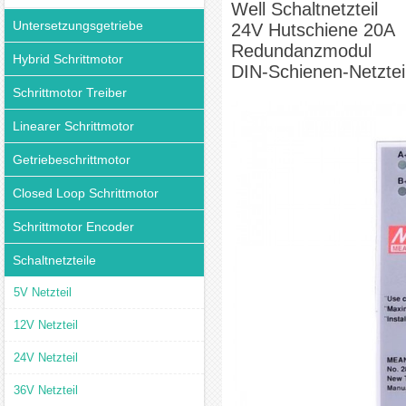
Well Schaltnetzteil
Untersetzungsgetriebe
24V Hutschiene 20A
Redundanzmodul
Hybrid Schrittmotor
DIN-Schienen-Netztei
Schrittmotor Treiber
Linearer Schrittmotor
Getriebeschrittmotor
Closed Loop Schrittmotor
Schrittmotor Encoder
Schaltnetzteile
5V Netzteil
12V Netzteil
24V Netzteil
36V Netzteil