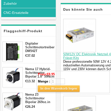
Zubehör
Das könnte Sie auch
CNC-Ersatzteile
interessieren
Flaggschiff-Produkt
Digitaler
Schrittmotortreiber
DM542T
50W12V DC Elektronik Netzteil 4
Schrittmotor
€37.02
Fräser-Kits
Treiber 1.0-4.2A 20-
Diese professionelle 50W 12V 4.
50VDC für Nema
industriellen Automatisierung u
17, 23, 24
Nema 17 Hybrid-
115V und 230V können durch Sch
Schrittmotor
Schrittmotor
Preis:
€8.95
Bipolar 1.8° 59Ncm
2A 4 Drähte mit 1m
€13.32
Menge :
Kabel & Stecker
für 3D
In den Warenkorb legen
Drucker/CNC
Nema 23
Schrittmotor
Bipolar 269oz.in
2,8A 57x57x76mm
€26.24
4-Draht-