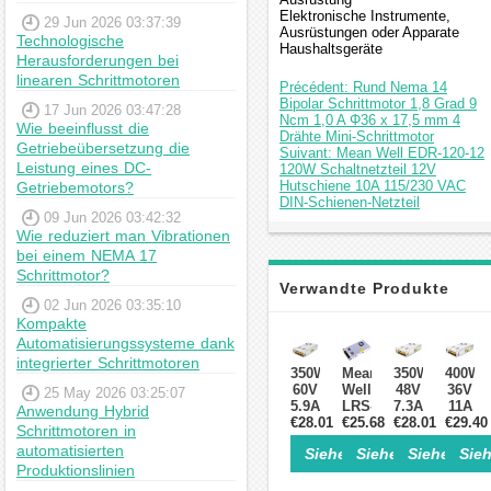
Elektronische Instrumente,
29 Jun 2026 03:37:39
Ausrüstungen oder Apparate
Technologische
Haushaltsgeräte
Herausforderungen bei
linearen Schrittmotoren
Précédent: Rund Nema 14
Bipolar Schrittmotor 1,8 Grad 9
17 Jun 2026 03:47:28
Ncm 1,0 A Φ36 x 17,5 mm 4
Wie beeinflusst die
Drähte Mini-Schrittmotor
Getriebeübersetzung die
Suivant: Mean Well EDR-120-12
Leistung eines DC-
120W Schaltnetzteil 12V
Hutschiene 10A 115/230 VAC
Getriebemotors?
DIN-Schienen-Netzteil
09 Jun 2026 03:42:32
Wie reduziert man Vibrationen
bei einem NEMA 17
Schrittmotor?
Verwandte Produkte
02 Jun 2026 03:35:10
Kompakte
Automatisierungssysteme dank
integrierter Schrittmotoren
350W
Mean
350W
400W
60V
Well
48V
36V
25 May 2026 03:25:07
5.9A
LRS-
7.3A
11A
Anwendung Hybrid
115/230V
€28.01
€25.68
350-
115/230V
€28.01
115/23
€29.40
Schrittmotoren in
CNC-
24
CNC-
CNC-
automatisierten
Siehe Einzelheiten>
Siehe Einzelheite
Siehe Einz
Sieh
Schaltnetzteil
350
Schaltnetzteil
Schaltn
Produktionslinien
Schrittmotor
W
Schrittmotor
für
CNC-
24
CNC-
Schrit