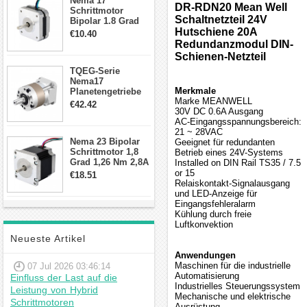
Nema 17
DR-RDN20 Mean Well
Schrittmotor
Schaltnetzteil 24V
Bipolar 1.8 Grad
8.7Ncm 1A 3.5V 4
Hutschiene 20A
€10.40
Draden Hybrid-
Redundanzmodul DIN-
Schrittmotor
Schienen-Netzteil
TQEG-Serie
Nema17
Merkmale
Planetengetriebe
Marke MEANWELL
10:1 Spiel 15Arc-
€42.42
30V DC 0.6A Ausgang
min für Nema 17
AC-Eingangsspannungsbereich:
Getriebe
21 ~ 28VAC
Schrittmotor
Nema 23 Bipolar
Geeignet für redundanten
Schrittmotor 1,8
Betrieb eines 24V-Systems
Grad 1,26 Nm 2,8A
Installed on DIN Rail TS35 / 7.5
2,5V 4 Drähte
or 15
€18.51
23hs22-2804s
Relaiskontakt-Signalausgang
Hybrid-
und LED-Anzeige für
Schrittmotor
Eingangsfehleralarm
Kühlung durch freie
Luftkonvektion
Neueste Artikel
Anwendungen
Maschinen für die industrielle
07 Jul 2026 03:46:14
Automatisierung
Einfluss der Last auf die
Industrielles Steuerungssystem
Leistung von Hybrid
Mechanische und elektrische
Schrittmotoren
Ausrüstung