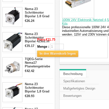
Schrittmotor
23HS30-2804S
Nema 23
Schrittmotor
Bipolar 1.8 Grad
1.9Nm 3A 3.36V 4
100W 24V Elektronik Netzteil 4,5
€26.24
Drähte CNC
Kits
Schrittmotor DIY
Diese professionelle 100W 24V 4
CNC Fräse
industriellen Automatisierung u
Nema 23
werden. 115V und 230V können d
Schrittmotor
Preis:
€11.75
Bipolar 425oz.in
4.2A 57x57x114mm
€35.17
Menge :
4 Draht Hybrid
Schrittmotor
In den Warenkorb legen
TQEG-Serie
Nema17
Planetengetriebe
5:1 Spiel 15Arc-
€42.42
min für Nema 17
Beschreibung
Getriebe
Schrittmotor
Spezifikationen
Nema 23
Schrittmotor
Maßgefertigtes Design
Bipolar 1,8 Grad
2,83Nm 4 A 2,26V
Bewertungen
€28.93
CNC Hybrid-
Schrittmotor mit 8
Anschlüssen