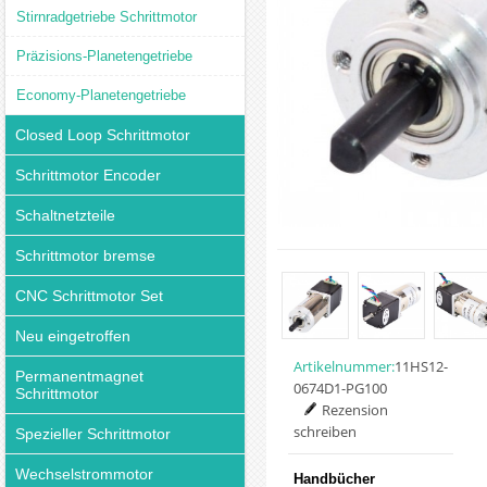
Stirnradgetriebe Schrittmotor
Präzisions-Planetengetriebe
Economy-Planetengetriebe
Closed Loop Schrittmotor
Schrittmotor Encoder
Schaltnetzteile
Schrittmotor bremse
CNC Schrittmotor Set
Neu eingetroffen
Artikelnummer:
11HS12-
Permanentmagnet
0674D1-PG100
Schrittmotor
Rezension
schreiben
Spezieller Schrittmotor
Wechselstrommotor
Handbücher