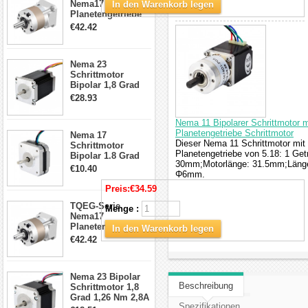
Nema17
In den Warenkorb legen
Planetengetriebe
5:1 Spiel 15Arc-
€42.42
min für Nema 17
Getriebe
Schrittmotor
Nema 23
Schrittmotor
Bipolar 1,8 Grad
2,83Nm 4 A 2,26V
€28.93
CNC Hybrid-
Schrittmotor mit 8
Nema 11 Bipolarer Schrittmotor
Anschlüssen
Planetengetriebe Schrittmotor
Nema 17
Dieser Nema 11 Schrittmotor mit
Schrittmotor
Planetengetriebe von 5.18: 1 Ge
Bipolar 1.8 Grad
30mm;Motorlänge: 31.5mm;Länge
8.7Ncm 1A 3.5V 4
€10.40
Φ6mm.
Draden Hybrid-
Schrittmotor
Preis:
€34.59
TQEG-Serie
Menge :
Nema17
Planetengetriebe
In den Warenkorb legen
10:1 Spiel 15Arc-
€42.42
min für Nema 17
Getriebe
Schrittmotor
Nema 23 Bipolar
Beschreibung
Schrittmotor 1,8
Grad 1,26 Nm 2,8A
Spezifikationen
2,5V 4 Drähte