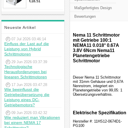
€18.51
23hs22-2804s
Maßgefertigtes Design
Hybrid-
Schrittmotor
Bewertungen
Neueste Artikel
Nema 11 Schrittmotor
07 Jul 2026 03:46:14
mit Getriebe 100:1
Einfluss der Last auf die
NEMA11 0.018° 0.67A
Leistung von Hybrid
3.8V 6Ncm Nema11
Schrittmotoren
Planetengetriebe
Schrittmotor
29 Jun 2026 03:37:39
Technologische
Herausforderungen bei
linearen Schrittmotoren
Dieser Nema 11 Schrittmotor
mit 31mm Gehäuse und 0,67A
17 Jun 2026 03:47:28
Nennstrom, integriert ein
Wie beeinflusst die
Planetengetriebe von 99,05: 1
Getriebeübersetzung die
Übersetzungsverhältnis.
Leistung eines DC-
Getriebemotors?
Elektrische Spezifikation
09 Jun 2026 03:42:32
Wie reduziert man Vibrationen
Hersteller #: 11HS12-0674D1-
bei einem NEMA 17
PG100
Schrittmotor?