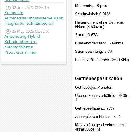
Motorentyp: Bipolar
02 Jun 2026 03:35:10
Kompakte
Schrittwinkel: 0.018°
Automatisierungssysteme dank
Haltemoment ohne Getriebe:
integrierter Schrittmotoren
6Ncm (8.50oz.in)
25 May 2026 03:25:07
Strom: 0.67A
Anwendung Hybrid
Schrittmotoren in
Phasenwiderstand: 5.6ohms
automatisierten
Stromspannung: 3.8V
Produktionslinien
Induktivität: 4.2mH±20%(1KHz)
Getriebespezifikation
Getriebetyp: Planeten
Übersetzungsverhältnis: 99.05:
1
Getriebeeffizienz: 73%
Zahnspiel bei Nulllast: <=1°
Max.zulässiges Drehmoment:
4Nm(566oz.in)