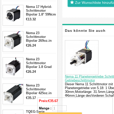
Zur Wunschliste hinzuf
17, 23, 24
Nema 17 Hybrid-
Schrittmotor
Schrittmotor
Bipolar 1.8° 59Ncm
2A 4 Drähte mit 1m
€13.32
Kabel & Stecker
für 3D
Drucker/CNC
Das könnte Sie auch
Nema 23
Schrittmotor
Bipolar 269oz.in
interessieren
2,8A 57x57x76mm
€26.24
4-Draht-
Schrittmotor
23HS30-2804S
Nema 23
Schrittmotor
Bipolar 1.8 Grad
1.9Nm 3A 3.36V 4
€26.24
Drähte CNC
Nema 11 Planetengetriebe Schritt
Schrittmotor DIY
Getriebeschrittmotor
CNC Fräse
Dieser Nema 11 Schrittmotor mit
Nema 23
Planetengetriebe von 5.18: 1 Üb
Schrittmotor
30mm;Motorlänge: 31.5mm;Länge
Bipolar 425oz.in
Φ6mm;Länge desVorderen Schaft
4.2A 57x57x114mm
€35.17
4 Draht Hybrid
Preis:
€35.67
Schrittmotor
Menge :
TQEG-Serie