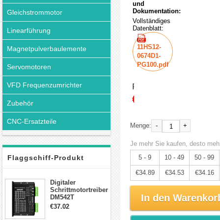
und
Dokumentation:
Gleichstrommotor
Vollständiges
Datenblatt:
Linearführung
11HS12-
Magnetpulverbaulemente
0674D1-
PG100.pdf
Servomotoren
VFD Frequenzumrichter
Preis:
€36.73
Zubehör
CNC-Ersatzteile
-
+
Menge:
Je mehr Sie kaufen, desto mehr
Flaggschiff-Produkt
5 - 9
10 - 49
50 - 99
€34.89
€34.53
€34.16
Digitaler
Schrittmotortreiber
In den Warenkor
DM542T
Schrittmotor
€37.02
Treiber 1.0-4.2A 20-
50VDC für Nema