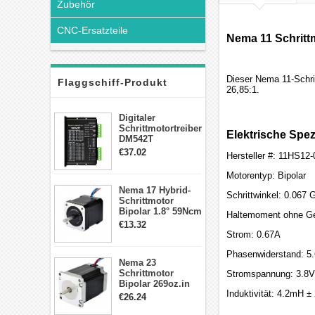
Zubehör
CNC-Ersatzteile
Nema 11 Schritt
Dieser Nema 11-Schri
Flaggschiff-Produkt
26,85:1.
Digitaler
Schrittmotortreiber
Elektrische Spez
DM542T
Schrittmotor
€37.02
Hersteller #: 11HS1
Treiber 1.0-4.2A 20-
50VDC für Nema
Motorentyp: Bipolar
17, 23, 24
Nema 17 Hybrid-
Schrittmotor
Schrittwinkel: 0.067 
Schrittmotor
Bipolar 1.8° 59Ncm
Haltemoment ohne Get
2A 4 Drähte mit 1m
€13.32
Kabel & Stecker
Strom: 0.67A
für 3D
Drucker/CNC
Phasenwiderstand: 5
Nema 23
Schrittmotor
Stromspannung: 3.8V
Bipolar 269oz.in
Induktivität: 4.2mH 
2,8A 57x57x76mm
€26.24
4-Draht-