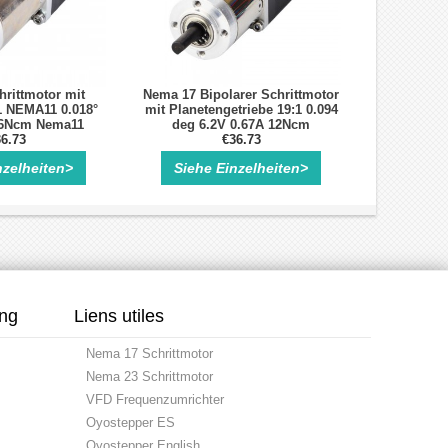
rittmotor mit
Nema 17 Bipolarer Schrittmotor
1 NEMA11 0.018°
mit Planetengetriebe 19:1 0.094
 6Ncm Nema11
deg 6.2V 0.67A 12Ncm
ebe Schrittmotor
6.73
Getriebeschrittmotor
€36.73
nzelheiten>
Siehe Einzelheiten>
ung
Liens utiles
Nema 17 Schrittmotor
Nema 23 Schrittmotor
VFD Frequenzumrichter
Oyostepper ES
Oyostepper English