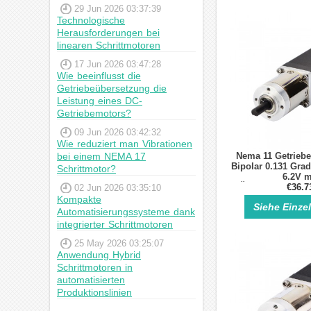
29 Jun 2026 03:37:39
Technologische
Herausforderungen bei
linearen Schrittmotoren
17 Jun 2026 03:47:28
Wie beeinflusst die
Getriebeübersetzung die
Leistung eines DC-
Getriebemotors?
09 Jun 2026 03:42:32
Wie reduziert man Vibrationen
bei einem NEMA 17
Nema 11 Getriebe
Bipolar 0.131 Gra
Schrittmotor?
6.2V m
Übersetzungsver
€36.7
02 Jun 2026 03:35:10
Planetenge
Kompakte
Siehe Einze
Automatisierungssysteme dank
integrierter Schrittmotoren
25 May 2026 03:25:07
Anwendung Hybrid
Schrittmotoren in
automatisierten
Produktionslinien