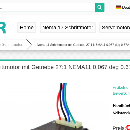
Deu
En
De
Home
Nema 17 Schrittmotor
Servomotor
Fr
Es
 Schrittmotor
Nema 11 Schrittmotor mit Getriebe 27:1 NEMA11 0.067 deg 0.67A
ittmotor mit Getriebe 27:1 NEMA11 0.067 deg 0.
Artikeln
Bewertun
Handbüch
Vollständ
€
Preis: