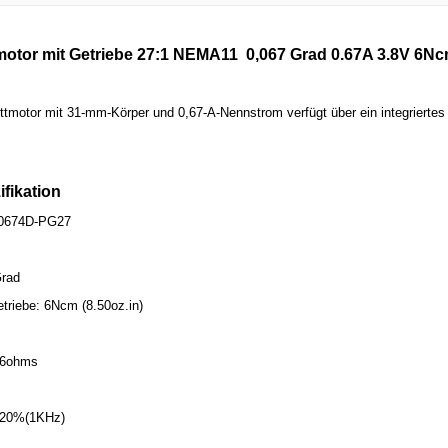
motor mit Getriebe 27:1 NEMA11 0,067 Grad 0.67A 3.8V 6Nc
ttmotor mit 31-mm-Körper und 0,67-A-Nennstrom verfügt über ein integriertes
ifikation
2-0674D-PG27
Grad
riebe: 6Ncm (8.50oz.in)
.6ohms
± 20%(1KHz)