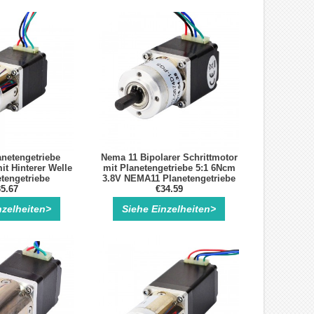
netengetriebe
Nema 11 Bipolarer Schrittmotor
it Hinterer Welle
mit Planetengetriebe 5:1 6Ncm
etengetriebe
3.8V NEMA11 Planetengetriebe
chrittmotor
5.67
Schrittmotor
€34.59
nzelheiten>
Siehe Einzelheiten>