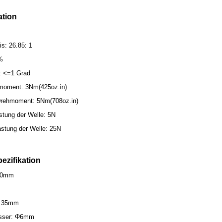
ation
s: 26.85: 1
%
t: <=1 Grad
moment: 3Nm(425oz.in)
rehmoment: 5Nm(708oz.in)
stung der Welle: 5N
astung der Welle: 25N
ezifikation
30mm
: 35mm
esser: Φ6mm