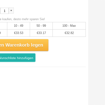
+
e kaufen, desto mehr sparen Sie!
10 - 49
50 - 99
100 - Max
9
€33.53
€33.17
€32.82
en Warenkorb legen
unschliste hinzufügen