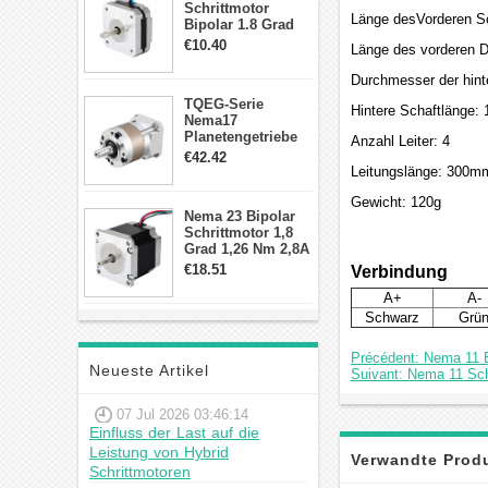
Schrittmotor
Länge desVorderen S
Bipolar 1.8 Grad
8.7Ncm 1A 3.5V 4
€10.40
Länge des vorderen 
Draden Hybrid-
Schrittmotor
Durchmesser der hin
TQEG-Serie
Hintere Schaftlänge
Nema17
Planetengetriebe
Anzahl Leiter: 4
10:1 Spiel 15Arc-
€42.42
min für Nema 17
Leitungslänge: 300m
Getriebe
Schrittmotor
Gewicht: 120g
Nema 23 Bipolar
Schrittmotor 1,8
Grad 1,26 Nm 2,8A
2,5V 4 Drähte
€18.51
Verbindung
23hs22-2804s
Hybrid-
A+
A-
Schrittmotor
Schwarz
Grü
Précédent: Nema 11 B
Neueste Artikel
Suivant: Nema 11 Sch
07 Jul 2026 03:46:14
Einfluss der Last auf die
Leistung von Hybrid
Verwandte Prod
Schrittmotoren