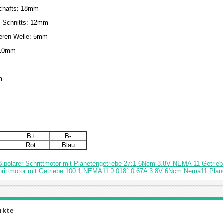
chafts: 18mm
D-Schnitts: 12mm
teren Welle: 5mm
: 10mm
m
B+
B-
n
Rot
Blau
ipolarer Schrittmotor mit Planetengetriebe 27:1 6Ncm 3.8V NEMA 11 Getriebe
rittmotor mit Getriebe 100:1 NEMA11 0.018° 0.67A 3.8V 6Ncm Nema11 Plane
ukte