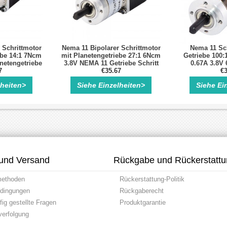
 Schrittmotor
Nema 11 Bipolarer Schrittmotor
Nema 11 Sch
ebe 14:1 7Ncm
mit Planetengetriebe 27:1 6Ncm
Getriebe 100:
netengetriebe
3.8V NEMA 11 Getriebe Schritt
0.67A 3.8V
otor
7
€35.67
Motor
Planetengetri
€3
lheiten>
Siehe Einzelheiten>
Siehe Ei
und Versand
Rückgabe und Rückerstatt
methoden
Rückerstattung-Politik
dingungen
Rückgaberecht
ig gestellte Fragen
Produktgarantie
erfolgung