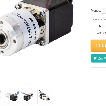
-
Menge:
Je mehr Si
5 - 9
€33.8
In d
Zur W