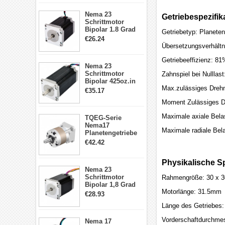
Schrittmotor
23HS30-2804S
Nema 23
Getriebespezifik
Schrittmotor
Bipolar 1.8 Grad
Getriebetyp: Planeten
1.9Nm 3A 3.36V 4
€26.24
Drähte CNC
Übersetzungsverhältni
Schrittmotor DIY
CNC Fräse
Getriebeeffizienz: 81
Nema 23
Schrittmotor
Zahnspiel bei Nulllas
Bipolar 425oz.in
Max.zulässiges Dreh
4.2A 57x57x114mm
€35.17
4 Draht Hybrid
Moment Zulässiges D
Schrittmotor
Maximale axiale Bela
TQEG-Serie
Nema17
Maximale radiale Bel
Planetengetriebe
5:1 Spiel 15Arc-
€42.42
min für Nema 17
Getriebe
Physikalische Sp
Schrittmotor
Nema 23
Schrittmotor
Rahmengröße: 30 x 
Bipolar 1,8 Grad
Motorlänge: 31.5mm
2,83Nm 4 A 2,26V
€28.93
CNC Hybrid-
Länge des Getriebes
Schrittmotor mit 8
Anschlüssen
Vorderschaftdurchm
Nema 17