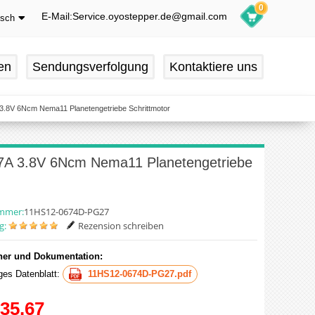
0
E-Mail:Service.oyostepper.de@gmail.com
tsch
glish
utsch
en
Sendungsverfolgung
Kontaktiere uns
ançais
pañol
 3.8V 6Ncm Nema11 Planetengetriebe Schrittmotor
67A 3.8V 6Ncm Nema11 Planetengetriebe
ummer:
11HS12-0674D-PG27
g:
Rezension schreiben
er und Dokumentation:
iges Datenblatt:
11HS12-0674D-PG27.pdf
35.67