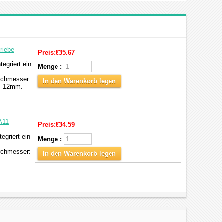
riebe
Preis:
€35.67
egriert ein
Menge :
rchmesser:
In den Warenkorb legen
s: 12mm.
A11
Preis:
€34.59
griert ein
Menge :
rchmesser:
In den Warenkorb legen