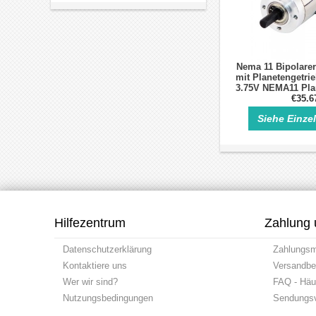
Nema 11 Bipolarer
mit Planetengetri
3.75V NEMA11 Pla
Schrittm
€35.6
Siehe Einze
Hilfezentrum
Zahlung 
Datenschutzerklärung
Zahlungs
Kontaktiere uns
Versandbe
Wer wir sind?
FAQ - Häuf
Nutzungsbedingungen
Sendungsv