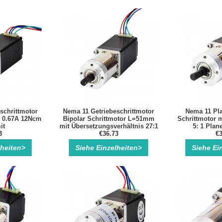
schrittmotor
Nema 11 Getriebeschrittmotor
Nema 11 Pla
d 0.67A 12Ncm
Bipolar Schrittmotor L=51mm
Schrittmotor m
it
mit Übersetzungsverhältnis 27:1
5: 1 Plan
hältnis 14:1
3
Planetengetriebe
€36.73
Getriebes
€3
triebe
lheiten>
Siehe Einzelheiten>
Siehe Ei