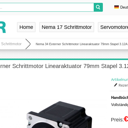
Deu
En
De
Home
Nema 17 Schrittmotor
Servomotor
Fr
Es
 Schrittmotor
Nema 34 Externer Schrittmotor Linearaktuator 79mm Stapel 3.12
rner Schrittmotor Linearaktuator 79mm Stapel 3
Artikeln
Rezen
Handbüch
Vollständ
€
Preis: