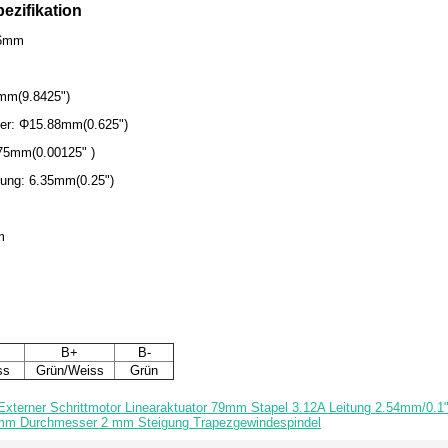
ezifikation
86mm
0mm(9.8425")
ser: Φ15.88mm(0.625")
175mm(0.00125" )
ung: 6.35mm(0.25")
m
B+
B-
ss
Grün/Weiss
Grün
xterner Schrittmotor Linearaktuator 79mm Stapel 3.12A Leitung 2.54mm/0.
mm Durchmesser 2 mm Steigung Trapezgewindespindel