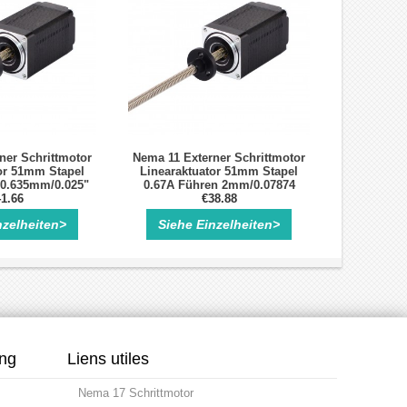
ner Schrittmotor
Nema 11 Externer Schrittmotor
or 51mm Stapel
Linearaktuator 51mm Stapel
 0.635mm/0.025"
0.67A Führen 2mm/0.07874
e 100mm
1.66
Länge 100mm
€38.88
nzelheiten>
Siehe Einzelheiten>
ung
Liens utiles
Nema 17 Schrittmotor