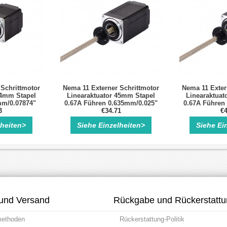
 Schrittmotor
Nema 11 Externer Schrittmotor
Nema 11 Exter
34mm Stapel
Linearaktuator 45mm Stapel
Linearaktuat
mm/0.07874"
0.67A Führen 0.635mm/0.025"
0.67A Führen
00mm
3
Länge 101mm
€34.71
Läng
€4
lheiten>
Siehe Einzelheiten>
Siehe Ei
und Versand
Rückgabe und Rückerstatt
methoden
Rückerstattung-Politik