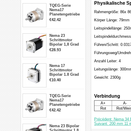
Physikalische Sp
TQEG-Serie
Nema17
Rahmengröße: 86x 
Planetengetriebe
5:1 Spiel 15Arc-
€42.42
Körper Länge: 79mm
min für Nema 17
Getriebe
Leitspindellänge: 25
Schrittmotor
Nema 23
Leitspindeldurchmes
Schrittmotor
Bipolar 1,8 Grad
Führen/Schritt: 0.03
2,83Nm 4 A 2,26V
€28.93
Führungsweg/Umdreh
CNC Hybrid-
Schrittmotor mit 8
Anzahl Leiter: 4
Anschlüssen
Nema 17
Leitungslänge: 300m
Schrittmotor
Bipolar 1.8 Grad
Gewicht: 2300g
8.7Ncm 1A 3.5V 4
€10.40
Draden Hybrid-
Schrittmotor
TQEG-Serie
Verbindung
Nema17
A+
A-
Planetengetriebe
Rot
Rot/Wei
10:1 Spiel 15Arc-
€42.42
min für Nema 17
Getriebe
Précédent: Nema 34 E
Schrittmotor
Suivant: 200 mm 11 
Nema 23 Bipolar
Schrittmotor 1,8