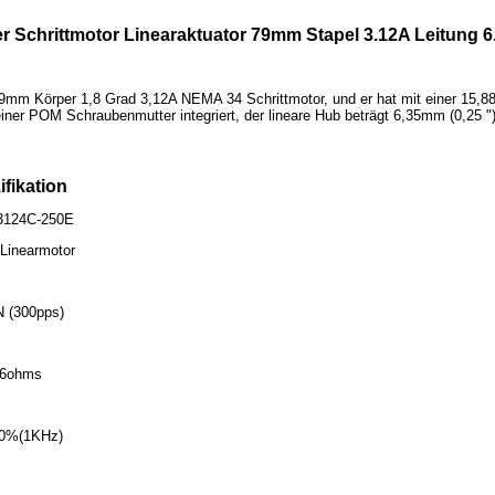
r Schrittmotor Linearaktuator 79mm Stapel 3.12A Leitung
n 79mm Körper 1,8 Grad 3,12A NEMA 34 Schrittmotor, und er hat mit einer 15
iner POM Schraubenmutter integriert, der lineare Hub beträgt 6,35mm (0,25 
ifikation
-3124C-250E
 Linearmotor
N (300pps)
.6ohms
±20%(1KHz)