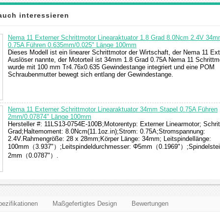
auch interessieren
Nema 11 Externer Schrittmotor Linearaktuator 1.8 Grad 8.0Ncm 2.4V 34m
0.75A Führen 0.635mm/0.025" Länge 100mm
Dieses Modell ist ein linearer Schrittmotor der Wirtschaft, der Nema 11 Ext
Auslöser nannte, der Motorteil ist 34mm 1.8 Grad 0.75A Nema 11 Schrittm
wurde mit 100 mm Tr4.76x0.635 Gewindestange integriert und eine POM
Schraubenmutter bewegt sich entlang der Gewindestange.
Nema 11 Externer Schrittmotor Linearaktuator 34mm Stapel 0.75A Führen
2mm/0.07874" Länge 100mm
Hersteller #: 11LS13-0754E-100B;Motorentyp: Externer Linearmotor; Schrit
Grad;Haltemoment: 8.0Ncm(11.1oz.in);Strom: 0.75A;Stromspannung:
2.4V.Rahmengröße: 28 x 28mm;Körper Länge: 34mm; Leitspindellänge:
100mm（3.937"）;Leitspindeldurchmesser: Φ5mm（0.1969"）;Spindelstei
2mm（0.0787"）.
ezifikationen
Maßgefertigtes Design
Bewertungen