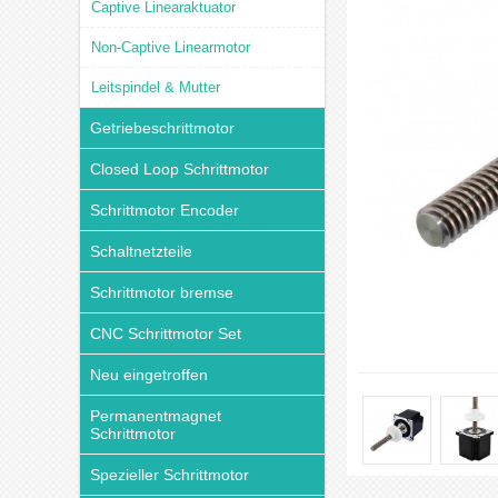
Captive Linearaktuator
Non-Captive Linearmotor
Leitspindel & Mutter
Getriebeschrittmotor
Closed Loop Schrittmotor
Schrittmotor Encoder
Schaltnetzteile
Schrittmotor bremse
CNC Schrittmotor Set
Neu eingetroffen
Permanentmagnet
Schrittmotor
Spezieller Schrittmotor