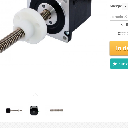
-
Menge:
Je mehr Si
5 - 9
€222.
In d
Zur W