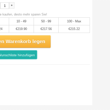
+
e kaufen, desto mehr sparen Sie!
10 - 49
50 - 99
100 - Max
24
€219.90
€217.56
€215.22
en Warenkorb legen
unschliste hinzufügen