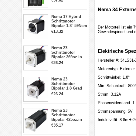
€37.02
Treiber 1.0-4.2A 20-
50VDC für Nema
Nema 34 Externe
17, 23, 24
Nema 17 Hybrid-
Schrittmotor
Schrittmotor
Bipolar 1.8° 59Ncm
Der Motorteil ist ei
2A 4 Drähte mit 1m
€13.32
Gewindespindel und e
Kabel & Stecker
für 3D
Drucker/CNC
Nema 23
Elektrische Spez
Schrittmotor
Bipolar 269oz.in
Hersteller #: 34LS31
2,8A 57x57x76mm
€26.24
4-Draht-
Motorentyp: Externer
Schrittmotor
23HS30-2804S
Schrittwinkel: 1.8°
Nema 23
Schrittmotor
Min. Schubkraft: 800
Bipolar 1.8 Grad
1.9Nm 3A 3.36V 4
€26.24
Strom: 3.12A
Drähte CNC
Schrittmotor DIY
Phasenwiderstand: 1
CNC Fräse
Nema 23
Stromspannung: 5V
Schrittmotor
Bipolar 425oz.in
Induktivität: 8.8mH
4.2A 57x57x114mm
€35.17
4 Draht Hybrid
Schrittmotor