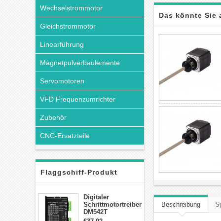
Wechselstrommotor
Das könnte Sie 
Gleichstrommotor
Linearführung
Magnetpulverbaulemente
Servomotoren
VFD Frequenzumrichter
Zubehör
CNC-Ersatzteile
Flaggschiff-Produkt
Digitaler
Schrittmotortreiber
Beschreibung
Sp
DM542T
Schrittmotor