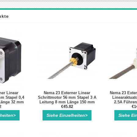
ukte
ner Linear
Nema 23 Externer Linear
Nema 23 Exter
mm Stapel 0,4
Schrittmotor 56 mm Stapel 3 A
Linearaktuat
Länge 32 mm
Leitung 8 mm Länge 150 mm
2.5A Führen
cker Kits
2
Bipolar 1.3Nm 3.3V
€45.82
Läng
€1
Schrittmotor Linearaktuator
lheiten>
Siehe Einzelheiten>
Siehe Ei