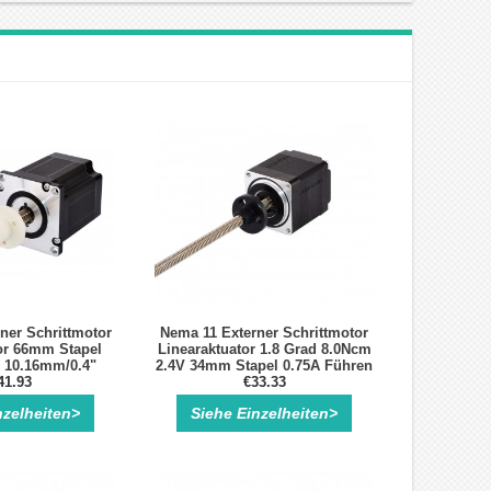
ner Schrittmotor
Nema 11 Externer Schrittmotor
or 66mm Stapel
Linearaktuator 1.8 Grad 8.0Ncm
 10.16mm/0.4"
2.4V 34mm Stapel 0.75A Führen
e 250mm
41.93
0.635mm/0.025" Länge 100mm
€33.33
nzelheiten>
Siehe Einzelheiten>