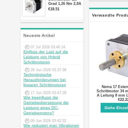
Grad 1,26 Nm 2,8A
2,5V 4 Drähte
€18.51
23hs22-2804s
Verwandte Prod
Hybrid-
Schrittmotor
Neueste Artikel
07 Jul 2026 03:46:14
Einfluss der Last auf die
Leistung von Hybrid
Schrittmotoren
29 Jun 2026 03:37:39
Technologische
Herausforderungen bei
linearen Schrittmotoren
Nema 17 Exter
Schrittmotor 34 
17 Jun 2026 03:47:28
A Leitung 8 mm 
Wie beeinflusst die
für DIY 3D Dru
€22.2
Getriebeübersetzung die
Leistung eines DC-
Siehe Einze
Getriebemotors?
09 Jun 2026 03:42:32
Wie reduziert man Vibrationen