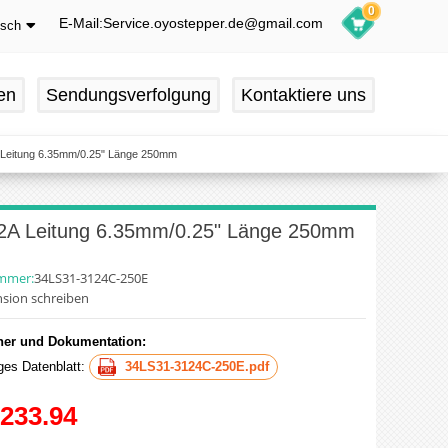
0
E-Mail:Service.oyostepper.de@gmail.com
tsch
glish
utsch
en
Sendungsverfolgung
Kontaktiere uns
ançais
pañol
A Leitung 6.35mm/0.25" Länge 250mm
.12A Leitung 6.35mm/0.25" Länge 250mm
ummer:
34LS31-3124C-250E
sion schreiben
er und Dokumentation:
iges Datenblatt:
34LS31-3124C-250E.pdf
233.94