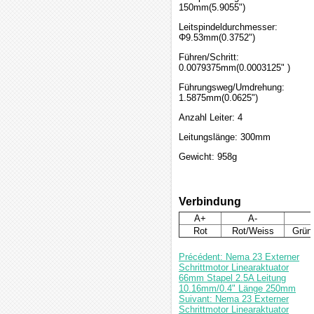
150mm(5.9055")
Leitspindeldurchmesser:
Φ9.53mm(0.3752")
Führen/Schritt:
0.0079375mm(0.0003125" )
Führungsweg/Umdrehung:
1.5875mm(0.0625")
Anzahl Leiter: 4
Leitungslänge: 300mm
Gewicht: 958g
Verbindung
A+
A-
Rot
Rot/Weiss
Grün
Précédent: Nema 23 Externer
Schrittmotor Linearaktuator
66mm Stapel 2.5A Leitung
10.16mm/0.4" Länge 250mm
Suivant: Nema 23 Externer
Schrittmotor Linearaktuator