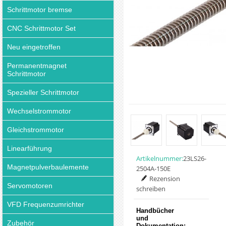
Schrittmotor bremse
CNC Schrittmotor Set
Neu eingetroffen
Permanentmagnet
Schrittmotor
Spezieller Schrittmotor
Wechselstrommotor
Gleichstrommotor
Linearführung
Artikelnummer:
23LS26-
Magnetpulverbaulemente
2504A-150E
Rezension
Servomotoren
schreiben
VFD Frequenzumrichter
Handbücher
und
Zubehör
Dokumentation: