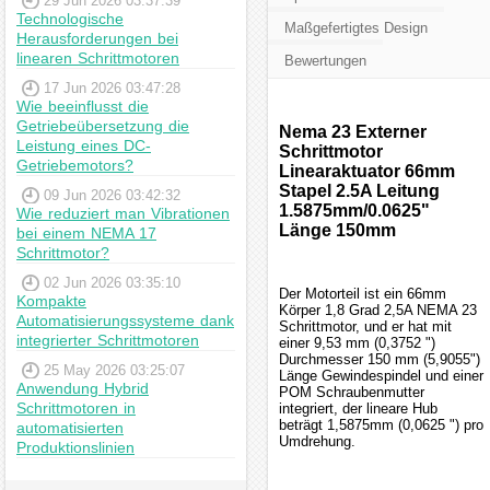
29 Jun 2026 03:37:39
Technologische
Maßgefertigtes Design
Herausforderungen bei
linearen Schrittmotoren
Bewertungen
17 Jun 2026 03:47:28
Wie beeinflusst die
Getriebeübersetzung die
Nema 23 Externer
Leistung eines DC-
Schrittmotor
Getriebemotors?
Linearaktuator 66mm
Stapel 2.5A Leitung
09 Jun 2026 03:42:32
1.5875mm/0.0625"
Wie reduziert man Vibrationen
Länge 150mm
bei einem NEMA 17
Schrittmotor?
02 Jun 2026 03:35:10
Der Motorteil ist ein 66mm
Kompakte
Körper 1,8 Grad 2,5A NEMA 23
Automatisierungssysteme dank
Schrittmotor, und er hat mit
integrierter Schrittmotoren
einer 9,53 mm (0,3752 ")
Durchmesser 150 mm (5,9055")
25 May 2026 03:25:07
Länge Gewindespindel und einer
Anwendung Hybrid
POM Schraubenmutter
Schrittmotoren in
integriert, der lineare Hub
beträgt 1,5875mm (0,0625 ") pro
automatisierten
Umdrehung.
Produktionslinien