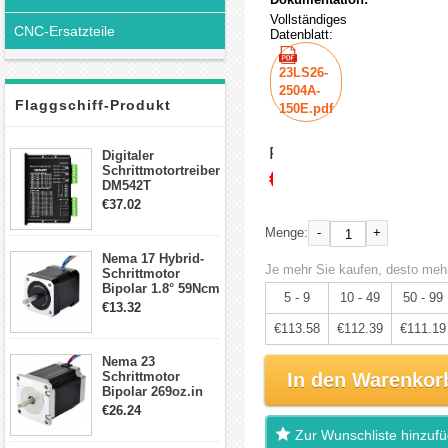
Vollständiges
CNC-Ersatzteile
Datenblatt:
23LS26-
2504A-
Flaggschiff-Produkt
150E.pdf
Preis:
Digitaler
Schrittmotortreiber
€119.56
DM542T
Schrittmotor
€37.02
Treiber 1.0-4.2A 20-
50VDC für Nema
-
+
Menge:
17, 23, 24
Nema 17 Hybrid-
Schrittmotor
Je mehr Sie kaufen, desto mehr
Schrittmotor
Bipolar 1.8° 59Ncm
5 - 9
10 - 49
50 - 99
2A 4 Drähte mit 1m
€13.32
Kabel & Stecker
€113.58
€112.39
€111.19
für 3D
Drucker/CNC
Nema 23
Schrittmotor
In den Warenkor
Bipolar 269oz.in
2,8A 57x57x76mm
€26.24
4-Draht-
Zur Wunschliste hinzuf
Schrittmotor