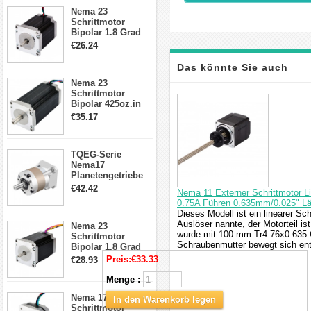
23HS30-2804S
Nema 23
Schrittmotor
Bipolar 1.8 Grad
1.9Nm 3A 3.36V 4
€26.24
Drähte CNC
Schrittmotor DIY
Das könnte Sie auch
CNC Fräse
Nema 23
Schrittmotor
interessieren
Bipolar 425oz.in
4.2A 57x57x114mm
€35.17
4 Draht Hybrid
Schrittmotor
TQEG-Serie
Nema17
Planetengetriebe
5:1 Spiel 15Arc-
€42.42
Nema 11 Externer Schrittmotor 
min für Nema 17
0.75A Führen 0.635mm/0.025" 
Getriebe
Dieses Modell ist ein linearer Sc
Schrittmotor
Auslöser nannte, der Motorteil i
Nema 23
wurde mit 100 mm Tr4.76x0.635 
Schrittmotor
Schraubenmutter bewegt sich en
Bipolar 1,8 Grad
2,83Nm 4 A 2,26V
Preis:
€33.33
€28.93
CNC Hybrid-
Schrittmotor mit 8
Menge :
Anschlüssen
Nema 17
In den Warenkorb legen
Schrittmotor