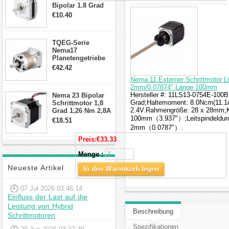
Bipolar 1.8 Grad
8.7Ncm 1A 3.5V 4
€10.40
Draden Hybrid-
Schrittmotor
TQEG-Serie
Nema17
Planetengetriebe
10:1 Spiel 15Arc-
€42.42
min für Nema 17
Nema 11 Externer Schrittmotor L
Getriebe
2mm/0.07874" Länge 100mm
Schrittmotor
Hersteller #: 11LS13-0754E-100B;
Nema 23 Bipolar
Grad;Haltemoment: 8.0Ncm(11.1o
Schrittmotor 1,8
2.4V.Rahmengröße: 28 x 28mm;Kö
Grad 1,26 Nm 2,8A
2,5V 4 Drähte
100mm（3.937"）;Leitspindeldur
€18.51
23hs22-2804s
2mm（0.0787"）.
Hybrid-
Preis:
€33.33
Schrittmotor
Menge :
Neueste Artikel
In den Warenkorb legen
07 Jul 2026 03:46:14
Einfluss der Last auf die
Leistung von Hybrid
Beschreibung
Schrittmotoren
Spezifikationen