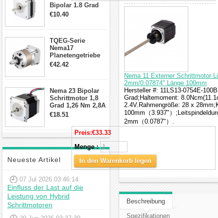
Bipolar 1.8 Grad
8.7Ncm 1A 3.5V 4
€10.40
Draden Hybrid-
Schrittmotor
TQEG-Serie
Nema17
Planetengetriebe
10:1 Spiel 15Arc-
€42.42
min für Nema 17
Nema 11 Externer Schrittmotor L
Getriebe
2mm/0.07874" Länge 100mm
Schrittmotor
Hersteller #: 11LS13-0754E-100B;
Nema 23 Bipolar
Grad;Haltemoment: 8.0Ncm(11.1o
Schrittmotor 1,8
2.4V.Rahmengröße: 28 x 28mm;Kö
Grad 1,26 Nm 2,8A
2,5V 4 Drähte
100mm（3.937"）;Leitspindeldur
€18.51
23hs22-2804s
2mm（0.0787"）.
Hybrid-
Preis:
€33.33
Schrittmotor
Menge :
Neueste Artikel
In den Warenkorb legen
07 Jul 2026 03:46:14
Einfluss der Last auf die
Leistung von Hybrid
Beschreibung
Schrittmotoren
Spezifikationen