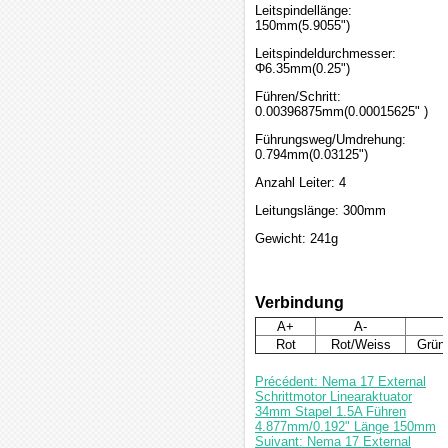
Leitspindellänge:
150mm(5.9055")
Leitspindeldurchmesser:
Φ6.35mm(0.25")
Führen/Schritt:
0.00396875mm(0.00015625" )
Führungsweg/Umdrehung:
0.794mm(0.03125")
Anzahl Leiter: 4
Leitungslänge: 300mm
Gewicht: 241g
Verbindung
A+
A-
Rot
Rot/Weiss
Grün
Précédent: Nema 17 External
Schrittmotor Linearaktuator
34mm Stapel 1.5A Führen
4.877mm/0.192" Länge 150mm
Suivant: Nema 17 External