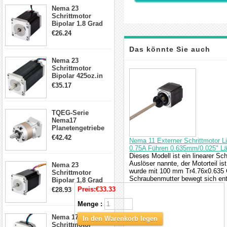
23HS30-2804S
Nema 23
Schrittmotor
Bipolar 1.8 Grad
1.9Nm 3A 3.36V 4
€26.24
Drähte CNC
Schrittmotor DIY
Das könnte Sie auch
CNC Fräse
Nema 23
Schrittmotor
interessieren
Bipolar 425oz.in
4.2A 57x57x114mm
€35.17
4 Draht Hybrid
Schrittmotor
TQEG-Serie
Nema17
Planetengetriebe
5:1 Spiel 15Arc-
€42.42
Nema 11 Externer Schrittmotor 
min für Nema 17
0.75A Führen 0.635mm/0.025" 
Getriebe
Dieses Modell ist ein linearer Sc
Schrittmotor
Auslöser nannte, der Motorteil i
Nema 23
wurde mit 100 mm Tr4.76x0.635 
Schrittmotor
Schraubenmutter bewegt sich en
Bipolar 1,8 Grad
2,83Nm 4 A 2,26V
Preis:
€33.33
€28.93
CNC Hybrid-
Schrittmotor mit 8
Menge :
Anschlüssen
Nema 17
In den Warenkorb legen
Schrittmotor