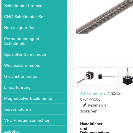
Schrittmotor bremse
CNC Schrittmotor Set
Neu eingetroffen
Permanentmagnet
Schrittmotor
Spezieller Schrittmotor
Wechselstrommotor
Gleichstrommotor
Linearführung
Artikelnummer:
17LS13-
Magnetpulverbaulemente
0704P-150E
Rezension
Servomotoren
schreiben
VFD Frequenzumrichter
Handbücher
und
Zubehör
Dokumentation: