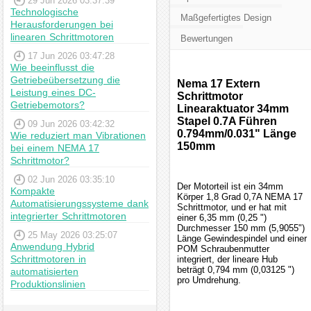
29 Jun 2026 03:37:39
Technologische
Maßgefertigtes Design
Herausforderungen bei
linearen Schrittmotoren
Bewertungen
17 Jun 2026 03:47:28
Wie beeinflusst die
Getriebeübersetzung die
Nema 17 Extern
Leistung eines DC-
Schrittmotor
Getriebemotors?
Linearaktuator 34mm
Stapel 0.7A Führen
09 Jun 2026 03:42:32
0.794mm/0.031" Länge
Wie reduziert man Vibrationen
150mm
bei einem NEMA 17
Schrittmotor?
02 Jun 2026 03:35:10
Der Motorteil ist ein 34mm
Kompakte
Körper 1,8 Grad 0,7A NEMA 17
Automatisierungssysteme dank
Schrittmotor, und er hat mit
integrierter Schrittmotoren
einer 6,35 mm (0,25 ")
Durchmesser 150 mm (5,9055")
25 May 2026 03:25:07
Länge Gewindespindel und einer
Anwendung Hybrid
POM Schraubenmutter
Schrittmotoren in
integriert, der lineare Hub
beträgt 0,794 mm (0,03125 ")
automatisierten
pro Umdrehung.
Produktionslinien