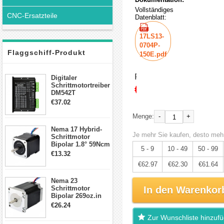
Vollständiges
CNC-Ersatzteile
Datenblatt:
17LS13-
0704P-
Flaggschiff-Produkt
150E.pdf
Preis:
Digitaler
Schrittmotortreiber
€66.28
DM542T
Schrittmotor
€37.02
Treiber 1.0-4.2A 20-
50VDC für Nema
-
+
Menge:
17, 23, 24
Nema 17 Hybrid-
Schrittmotor
Je mehr Sie kaufen, desto mehr
Schrittmotor
Bipolar 1.8° 59Ncm
5 - 9
10 - 49
50 - 99
2A 4 Drähte mit 1m
€13.32
Kabel & Stecker
€62.97
€62.30
€61.64
für 3D
Drucker/CNC
Nema 23
Schrittmotor
In den Warenkor
Bipolar 269oz.in
2,8A 57x57x76mm
€26.24
4-Draht-
Zur Wunschliste hinzuf
Schrittmotor