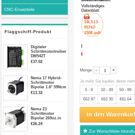
Vollständiges
CNC-Ersatzteile
Datenblatt:
14LS13-
0574J-
Flaggschiff-Produkt
150E.pdf
Preis:
Digitaler
Schrittmotortreiber
€66.28
DM542T
Schrittmotor
€37.02
Treiber 1.0-4.2A 20-
50VDC für Nema
-
+
Menge:
17, 23, 24
Nema 17 Hybrid-
Schrittmotor
Je mehr Sie kaufen, desto mehr
Schrittmotor
Bipolar 1.8° 59Ncm
5 - 9
10 - 49
50 - 99
2A 4 Drähte mit 1m
€13.32
Kabel & Stecker
€62.97
€62.30
€61.64
für 3D
Drucker/CNC
Nema 23
Schrittmotor
In den Warenkor
Bipolar 269oz.in
2,8A 57x57x76mm
€26.24
4-Draht-
Zur Wunschliste hinzuf
Schrittmotor