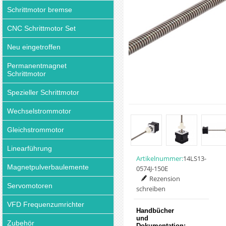
Schrittmotor bremse
CNC Schrittmotor Set
Neu eingetroffen
Permanentmagnet
Schrittmotor
Spezieller Schrittmotor
Wechselstrommotor
Gleichstrommotor
Linearführung
Artikelnummer:
14LS13-
Magnetpulverbaulemente
0574J-150E
Rezension
Servomotoren
schreiben
VFD Frequenzumrichter
Handbücher
und
Zubehör
Dokumentation: