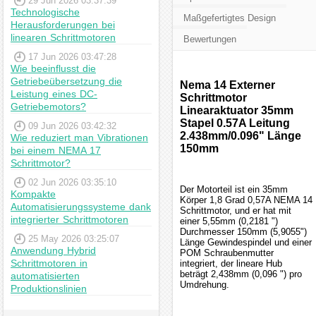
29 Jun 2026 03:37:39
Technologische
Maßgefertigtes Design
Herausforderungen bei
linearen Schrittmotoren
Bewertungen
17 Jun 2026 03:47:28
Wie beeinflusst die
Getriebeübersetzung die
Nema 14 Externer
Leistung eines DC-
Schrittmotor
Getriebemotors?
Linearaktuator 35mm
Stapel 0.57A Leitung
09 Jun 2026 03:42:32
2.438mm/0.096" Länge
Wie reduziert man Vibrationen
150mm
bei einem NEMA 17
Schrittmotor?
02 Jun 2026 03:35:10
Der Motorteil ist ein 35mm
Kompakte
Körper 1,8 Grad 0,57A NEMA 14
Automatisierungssysteme dank
Schrittmotor, und er hat mit
integrierter Schrittmotoren
einer 5,55mm (0,2181 ")
Durchmesser 150mm (5,9055")
25 May 2026 03:25:07
Länge Gewindespindel und einer
Anwendung Hybrid
POM Schraubenmutter
Schrittmotoren in
integriert, der lineare Hub
beträgt 2,438mm (0,096 ") pro
automatisierten
Umdrehung.
Produktionslinien