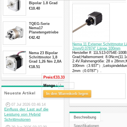
Bipolar 1.8 Grad
8.7Ncm 1A 3.5V 4
€10.40
Draden Hybrid-
Schrittmotor
TQEG-Serie
Nema17
Planetengetriebe
10:1 Spiel 15Arc-
€42.42
min für Nema 17
Nema 11 Externer Schrittmotor L
Getriebe
2mm/0.07874" Länge 100mm
Schrittmotor
Hersteller #: 11LS13-0754E-100B;
Nema 23 Bipolar
Grad;Haltemoment: 8.0Ncm(11.1o
Schrittmotor 1,8
2.4V.Rahmengröße: 28 x 28mm;Kö
Grad 1,26 Nm 2,8A
2,5V 4 Drähte
100mm（3.937"）;Leitspindeldur
€18.51
23hs22-2804s
2mm（0.0787"）.
Hybrid-
Preis:
€33.33
Schrittmotor
Menge :
Neueste Artikel
In den Warenkorb legen
07 Jul 2026 03:46:14
Einfluss der Last auf die
Leistung von Hybrid
Beschreibung
Schrittmotoren
Spezifikationen