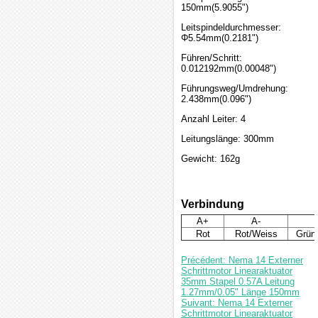
150mm(5.9055")
Leitspindeldurchmesser:
Φ5.54mm(0.2181")
Führen/Schritt:
0.012192mm(0.00048")
Führungsweg/Umdrehung:
2.438mm(0.096")
Anzahl Leiter: 4
Leitungslänge: 300mm
Gewicht: 162g
Verbindung
A+
A-
Rot
Rot/Weiss
Grün
Précédent: Nema 14 Externer
Schrittmotor Linearaktuator
35mm Stapel 0.57A Leitung
1.27mm/0.05" Länge 150mm
Suivant: Nema 14 Externer
Schrittmotor Linearaktuator