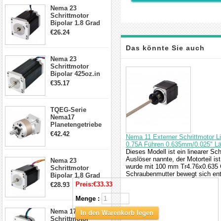
23HS30-2804S
Nema 23
Schrittmotor
Bipolar 1.8 Grad
1.9Nm 3A 3.36V 4
€26.24
Drähte CNC
Schrittmotor DIY
Das könnte Sie auch
CNC Fräse
Nema 23
Schrittmotor
interessieren
Bipolar 425oz.in
4.2A 57x57x114mm
€35.17
4 Draht Hybrid
Schrittmotor
TQEG-Serie
Nema17
Planetengetriebe
5:1 Spiel 15Arc-
€42.42
Nema 11 Externer Schrittmotor 
min für Nema 17
0.75A Führen 0.635mm/0.025" 
Getriebe
Dieses Modell ist ein linearer Sc
Schrittmotor
Auslöser nannte, der Motorteil i
Nema 23
wurde mit 100 mm Tr4.76x0.635 
Schrittmotor
Schraubenmutter bewegt sich en
Bipolar 1,8 Grad
2,83Nm 4 A 2,26V
Preis:
€33.33
€28.93
CNC Hybrid-
Schrittmotor mit 8
Menge :
Anschlüssen
Nema 17
In den Warenkorb legen
Schrittmotor