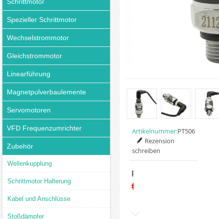
Schrittmotor
Spezieller Schrittmotor
Wechselstrommotor
Gleichstrommotor
Linearführung
Magnetpulverbaulemente
Servomotoren
VFD Frequenzumrichter
Artikelnummer:
PT506
Rezension
Zubehör
schreiben
Wellenkupplung
Preis:
Schrittmotor Halterung
€13.78
Kabel und Anschlüsse
Stoßdämpfer