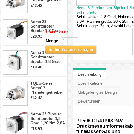
5:1 Spiel 15Arc-
€42.42
Nema 8 Schrittmotor Bipolar 1,8
min für Nema 17
Schrittmotor
Getriebe
Schrittwinkel: 1.8 Grad; Haltem
Schrittmotor
3.9V; Rahmengröße: 20 x 20mm;
Nema 23
Schnittlänge: 7mm; Anzahl Leite
Schrittmotor
Bipolar 1,8 Grad
Preis:
€20.83
2,83Nm 4 A 2,26V
€28.93
CNC Hybrid-
Menge :
Schrittmotor mit 8
Anschlüssen
In den Warenkorb legen
Nema 17
Schrittmotor
Bipolar 1.8 Grad
8.7Ncm 1A 3.5V 4
€10.40
Draden Hybrid-
Beschreibung
Schrittmotor
TQEG-Serie
Spezifikationen
Nema17
Planetengetriebe
Maßgefertigtes Design
10:1 Spiel 15Arc-
€42.42
min für Nema 17
Bewertungen
Getriebe
Schrittmotor
Nema 23 Bipolar
Schrittmotor 1,8
PT506 G1/4 IP68 24V
Grad 1,26 Nm 2,8A
Druckmessumformerkabel
2,5V 4 Drähte
€18.51
für Wasser,Gas und
23hs22-2804s