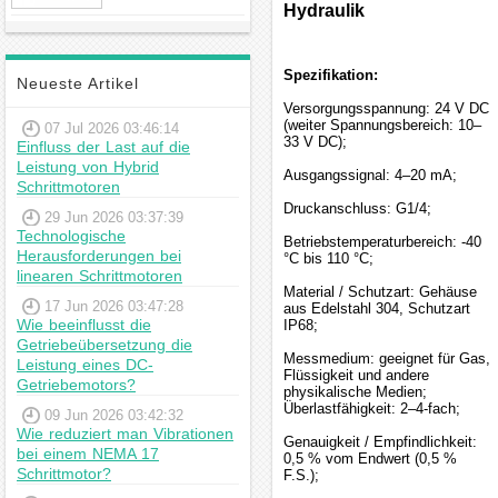
Hybrid-
Hydraulik
Schrittmotor
Spezifikation:
Neueste Artikel
Versorgungsspannung: 24 V DC
(weiter Spannungsbereich: 10–
07 Jul 2026 03:46:14
33 V DC);
Einfluss der Last auf die
Leistung von Hybrid
Ausgangssignal: 4–20 mA;
Schrittmotoren
Druckanschluss: G1/4;
29 Jun 2026 03:37:39
Technologische
Betriebstemperaturbereich: -40
Herausforderungen bei
°C bis 110 °C;
linearen Schrittmotoren
Material / Schutzart: Gehäuse
17 Jun 2026 03:47:28
aus Edelstahl 304, Schutzart
Wie beeinflusst die
IP68;
Getriebeübersetzung die
Messmedium: geeignet für Gas,
Leistung eines DC-
Flüssigkeit und andere
Getriebemotors?
physikalische Medien;
Überlastfähigkeit: 2–4-fach;
09 Jun 2026 03:42:32
Wie reduziert man Vibrationen
Genauigkeit / Empfindlichkeit:
bei einem NEMA 17
0,5 % vom Endwert (0,5 %
Schrittmotor?
F.S.);