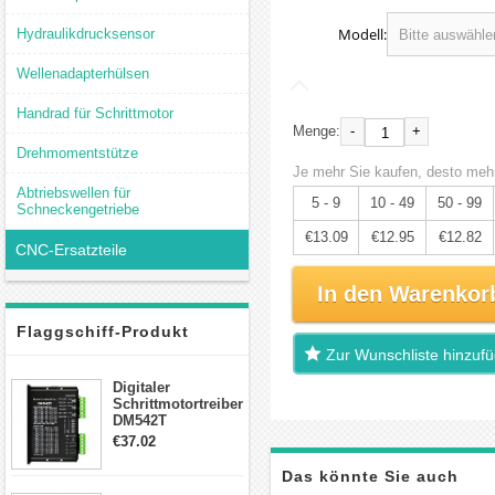
Modell:
Hydraulikdrucksensor
Wellenadapterhülsen
Handrad für Schrittmotor
-
+
Menge:
Drehmomentstütze
Je mehr Sie kaufen, desto mehr
Abtriebswellen für
5 - 9
10 - 49
50 - 99
Schneckengetriebe
€13.09
€12.95
€12.82
CNC-Ersatzteile
In den Warenkor
Flaggschiff-Produkt
Zur Wunschliste hinzuf
Digitaler
Schrittmotortreiber
DM542T
Schrittmotor
€37.02
Treiber 1.0-4.2A 20-
50VDC für Nema
Das könnte Sie auch
17, 23, 24