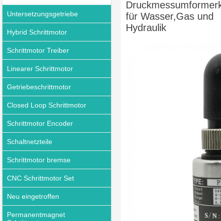
Druckmessumformerka
Untersetzungsgetriebe
für Wasser,Gas und
Hydraulik
Hybrid Schrittmotor
Schrittmotor Treiber
Linearer Schrittmotor
Getriebeschrittmotor
Closed Loop Schrittmotor
Schrittmotor Encoder
Schaltnetzteile
Schrittmotor bremse
CNC Schrittmotor Set
Neu eingetroffen
Permanentmagnet