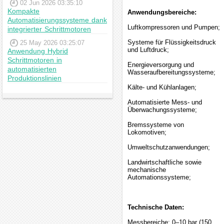
02 Jun 2026 03:35:10
Kompakte
Anwendungsbereiche:
Automatisierungssysteme dank
Luftkompressoren und Pumpen;
integrierter Schrittmotoren
Systeme für Flüssigkeitsdruck
25 May 2026 03:25:07
und Luftdruck;
Anwendung Hybrid
Schrittmotoren in
Energieversorgung und
automatisierten
Wasseraufbereitungssysteme;
Produktionslinien
Kälte- und Kühlanlagen;
Automatisierte Mess- und
Überwachungssysteme;
Bremssysteme von
Lokomotiven;
Umweltschutzanwendungen;
Landwirtschaftliche sowie
mechanische
Automationssysteme;
Technische Daten:
Messbereiche: 0–10 bar (150