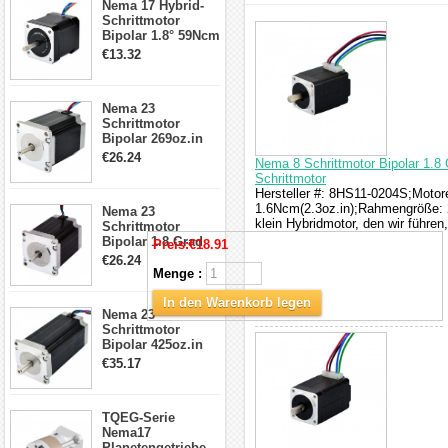
Nema 17 Hybrid-
Schrittmotor
Schrittmotor
interessieren
Bipolar 1.8° 59Ncm
2A 4 Drähte mit 1m
€13.32
Kabel & Stecker
für 3D
Drucker/CNC
Nema 23
Schrittmotor
Bipolar 269oz.in
2,8A 57x57x76mm
€26.24
Nema 8 Schrittmotor Bipolar 1.8 
4-Draht-
Schrittmotor
Schrittmotor
Hersteller #: 8HS11-0204S;Motore
23HS30-2804S
1.6Ncm(2.3oz.in);Rahmengröße: 2
Nema 23
klein Hybridmotor, den wir führe
Schrittmotor
Bipolar 1.8 Grad
Preis:
€18.91
1.9Nm 3A 3.36V 4
€26.24
Drähte CNC
Menge :
Schrittmotor DIY
CNC Fräse
In den Warenkorb legen
Nema 23
Schrittmotor
Bipolar 425oz.in
4.2A 57x57x114mm
€35.17
4 Draht Hybrid
Schrittmotor
TQEG-Serie
Nema17
Planetengetriebe