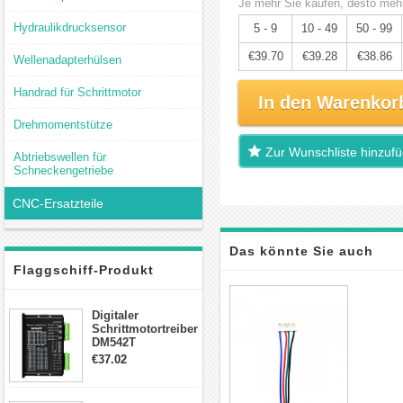
Je mehr Sie kaufen, desto mehr
Hydraulikdrucksensor
5 - 9
10 - 49
50 - 99
€39.70
€39.28
€38.86
Wellenadapterhülsen
Handrad für Schrittmotor
In den Warenkor
Drehmomentstütze
Zur Wunschliste hinzuf
Abtriebswellen für
Schneckengetriebe
CNC-Ersatzteile
Das könnte Sie auch
Flaggschiff-Produkt
interessieren
Digitaler
Schrittmotortreiber
DM542T
Schrittmotor
€37.02
Treiber 1.0-4.2A 20-
50VDC für Nema
17, 23, 24