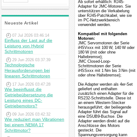
Ab sofort erhältlich: RJ45-
Hybrid-
Adapter für JMC-Motoren. Sie
Schrittmotor
unterstützen die Verkabelung
über RJ45-Patchkabel, wie sie
im PC-Netzwerkbereich
Neueste Artikel
verwendet werden.
Kompatibel mit folgenden
07 Jul 2026 03:46:14
Motoren:
Einfluss der Last auf die
JMC Servomotoren der Serie
Leistung von Hybrid
iHSVxxx mit 100 W, 140 W oder
Schrittmotoren
180 W (mit oder ohne
Haltebremse);
29 Jun 2026 03:37:39
JMC Closed-Loop-
Technologische
Schrittmotoren der Serie
Herausforderungen bei
iHSSxxx mit 1 Nm bis 3 Nm (mit
oder ohne Haltebremse);
linearen Schrittmotoren
17 Jun 2026 03:47:28
Die Adapter werden als 4er-Set
geliefert und enthalten
Wie beeinflusst die
zusätzlich einen Adapter für die
Getriebeübersetzung die
RS232-Schnittstelle. Diese ist
Leistung eines DC-
an einem Western-Stecker
Getriebemotors?
herausgeführt; der beiliegende
Adapter führt das Signal auf
09 Jun 2026 03:42:32
eine DSUB9-Buchse. Die
Wie reduziert man Vibrationen
Adapter werden direkt auf die
bei einem NEMA 17
Anschlüsse des Motors
Schrittmotor?
gesteckt. Die
Spannungsversorgung kann