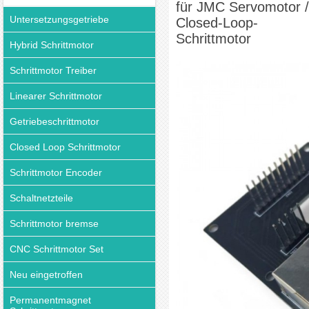
für JMC Servomotor /
Untersetzungsgetriebe
Closed-Loop-
Schrittmotor
Hybrid Schrittmotor
Schrittmotor Treiber
Linearer Schrittmotor
Getriebeschrittmotor
Closed Loop Schrittmotor
Schrittmotor Encoder
Schaltnetzteile
Schrittmotor bremse
CNC Schrittmotor Set
Neu eingetroffen
Permanentmagnet