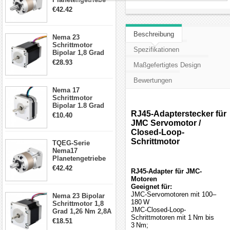
5:1 Spiel 15Arc-
€42.42
min für Nema 17
Getriebe
Schrittmotor
Beschreibung
Nema 23
Schrittmotor
Spezifikationen
Bipolar 1,8 Grad
2,83Nm 4 A 2,26V
€28.93
Maßgefertigtes Design
CNC Hybrid-
Schrittmotor mit 8
Bewertungen
Anschlüssen
Nema 17
Schrittmotor
Bipolar 1.8 Grad
8.7Ncm 1A 3.5V 4
RJ45-Adapterstecker für
€10.40
Draden Hybrid-
JMC Servomotor /
Schrittmotor
Closed-Loop-
Schrittmotor
TQEG-Serie
Nema17
Planetengetriebe
10:1 Spiel 15Arc-
€42.42
RJ45-Adapter für JMC-
min für Nema 17
Motoren
Getriebe
Geeignet für:
Schrittmotor
JMC-Servomotoren mit 100–
Nema 23 Bipolar
180 W
Schrittmotor 1,8
JMC-Closed-Loop-
Grad 1,26 Nm 2,8A
Schrittmotoren mit 1 Nm bis
2,5V 4 Drähte
€18.51
3 Nm;
23hs22-2804s