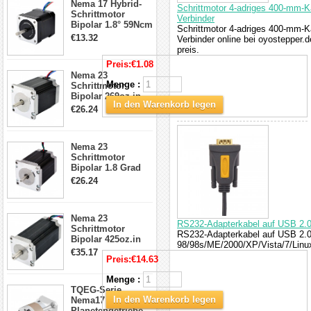
Nema 17 Hybrid-
Schrittmotor
Schrittmotor 4-adriges 400-mm-K
Schrittmotor
Verbinder
Bipolar 1.8° 59Ncm
Schrittmotor 4-adriges 400-mm-K
2A 4 Drähte mit 1m
€13.32
Verbinder online bei oyostepper.d
Kabel & Stecker
preis.
für 3D
Preis:
€1.08
Drucker/CNC
Nema 23
Menge :
Schrittmotor
Bipolar 269oz.in
In den Warenkorb legen
2,8A 57x57x76mm
€26.24
4-Draht-
Schrittmotor
23HS30-2804S
Nema 23
Schrittmotor
Bipolar 1.8 Grad
1.9Nm 3A 3.36V 4
€26.24
Drähte CNC
Schrittmotor DIY
CNC Fräse
Nema 23
RS232-Adapterkabel auf USB 2.
Schrittmotor
RS232-Adapterkabel auf USB 2.0
Bipolar 425oz.in
98/98s/ME/2000/XP/Vista/7/Linu
4.2A 57x57x114mm
€35.17
Preis:
€14.63
4 Draht Hybrid
Schrittmotor
Menge :
TQEG-Serie
In den Warenkorb legen
Nema17
Planetengetriebe