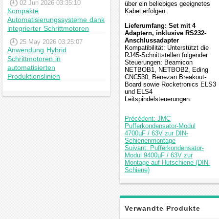
02 Jun 2026 03:35:10
über ein beliebiges geeignetes
Kompakte
Kabel erfolgen.
Automatisierungssysteme dank
Lieferumfang: Set mit 4
integrierter Schrittmotoren
Adaptern, inklusive RS232-
Anschlussadapter
25 May 2026 03:25:07
Kompatibilität: Unterstützt die
Anwendung Hybrid
RJ45-Schnittstellen folgender
Schrittmotoren in
Steuerungen: Beamicon
automatisierten
NETBOB1, NETBOB2, Eding
Produktionslinien
CNC530, Benezan Breakout-
Board sowie Rocketronics ELS3
und ELS4
Leitspindelsteuerungen.
Précédent: JMC
Pufferkondensator-Modul
4700µF / 63V zur DIN-
Schienenmontage
Suivant: Pufferkondensator-
Modul 9400µF / 63V zur
Montage auf Hutschiene (DIN-
Schiene)
Verwandte Produkte