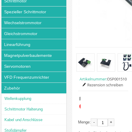
Schrittmotor
Spezieller Schrittmotor
Wechselstrommotor
Gleichstrommotor
Linearführung
Magnetpulverbaulemente
Servomotoren
VFD Frequenzumrichter
Artikelnummer:
OSP001510
Rezension schreiben
Zubehör
Preis:
Wellenkupplung
€41.79
Schrittmotor Halterung
Kabel und Anschlüsse
-
+
Menge:
Stoßdämpfer