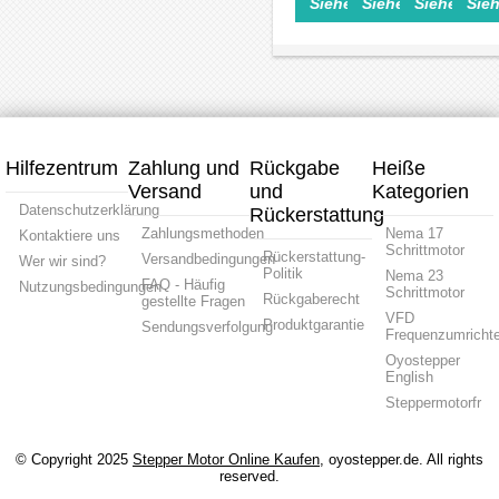
Siehe Einzelheiten>
Siehe Einzelheite
Siehe Einz
Sieh
34mm
45mm
51mm
51mm
mm
Bipolar
100m
Stapel
Stapel
Stapel
Stapel
für
1.3Nm
0.75A
0.67A
0.67A
0.67A
DIY
3.3V
Führen
Führen
Führen
Führe
3D
Schrittmotor
2mm/0.07874"
0.635mm/0.025"
0.635mm/0.02
2mm/0
Drucker
Linearaktuator
Länge
Länge
Länge
Länge
Kits
100mm
101mm
100mm
100m
Hilfezentrum
Zahlung und
Rückgabe
Heiße
Versand
und
Kategorien
Datenschutzerklärung
Rückerstattung
Zahlungsmethoden
Nema 17
Kontaktiere uns
Schrittmotor
Rückerstattung-
Versandbedingungen
Wer wir sind?
Politik
Nema 23
FAQ - Häufig
Nutzungsbedingungen
Schrittmotor
Rückgaberecht
gestellte Fragen
VFD
Produktgarantie
Sendungsverfolgung
Frequenzumrichte
Oyostepper
English
Steppermotorfr
© Copyright 2025
Stepper Motor Online Kaufen
, oyostepper.de. All rights
reserved.