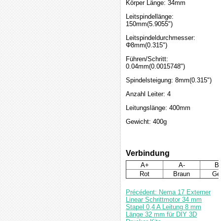
Körper Länge: 34mm
Leitspindellänge:
150mm(5.9055")
Leitspindeldurchmesser:
Φ8mm(0.315")
Führen/Schritt:
0.04mm(0.0015748")
Spindelsteigung: 8mm(0.315")
Anzahl Leiter: 4
Leitungslänge: 400mm
Gewicht: 400g
Verbindung
A+
A-
B
Rot
Braun
Ge
Précédent: Nema 17 Externer
Linear Schrittmotor 34 mm
Stapel 0,4 A Leitung 8 mm
Länge 32 mm für DIY 3D