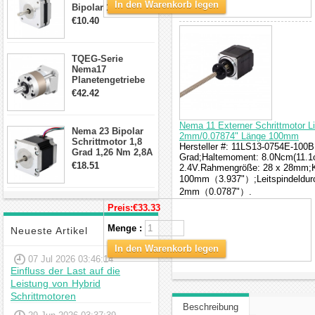
In den Warenkorb legen
Bipolar 1.8 Grad
8.7Ncm 1A 3.5V 4
€10.40
Draden Hybrid-
Schrittmotor
TQEG-Serie
Nema17
Planetengetriebe
10:1 Spiel 15Arc-
€42.42
min für Nema 17
Getriebe
Schrittmotor
Nema 11 Externer Schrittmotor L
Nema 23 Bipolar
2mm/0.07874" Länge 100mm
Schrittmotor 1,8
Hersteller #: 11LS13-0754E-100B;
Grad 1,26 Nm 2,8A
Grad;Haltemoment: 8.0Ncm(11.1o
2,5V 4 Drähte
€18.51
2.4V.Rahmengröße: 28 x 28mm;Kö
23hs22-2804s
100mm（3.937"）;Leitspindeldur
Hybrid-
2mm（0.0787"）.
Schrittmotor
Preis:
€33.33
Menge :
Neueste Artikel
In den Warenkorb legen
07 Jul 2026 03:46:14
Einfluss der Last auf die
Leistung von Hybrid
Schrittmotoren
Beschreibung