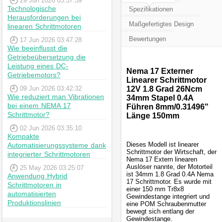
29 Jun 2026 03:37:39
Technologische
Spezifikationen
Herausforderungen bei
Maßgefertigtes Design
linearen Schrittmotoren
Bewertungen
17 Jun 2026 03:47:28
Wie beeinflusst die
Getriebeübersetzung die
Leistung eines DC-
Nema 17 Externer
Getriebemotors?
Linearer Schrittmotor
09 Jun 2026 03:42:32
12V 1.8 Grad 26Ncm
Wie reduziert man Vibrationen
34mm Stapel 0.4A
bei einem NEMA 17
Führen 8mm/0.31496"
Schrittmotor?
Länge 150mm
02 Jun 2026 03:35:10
Kompakte
Dieses Modell ist linearer
Automatisierungssysteme dank
Schrittmotor der Wirtschaft, der
integrierter Schrittmotoren
Nema 17 Extern linearen
Auslöser nannte, der Motorteil
25 May 2026 03:25:07
ist 34mm 1.8 Grad 0.4A Nema
Anwendung Hybrid
17 Schrittmotor. Es wurde mit
Schrittmotoren in
einer 150 mm Tr8x8
automatisierten
Gewindestange integriert und
Produktionslinien
eine POM Schraubenmutter
bewegt sich entlang der
Gewindestange.