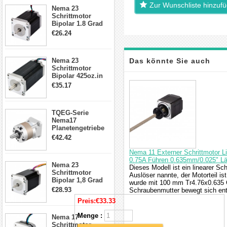
23HS30-2804S
Zur Wunschliste hinzuf
Nema 23
Schrittmotor
Bipolar 1.8 Grad
1.9Nm 3A 3.36V 4
€26.24
Drähte CNC
Schrittmotor DIY
CNC Fräse
Nema 23
Das könnte Sie auch
Schrittmotor
Bipolar 425oz.in
interessieren
4.2A 57x57x114mm
€35.17
4 Draht Hybrid
Schrittmotor
TQEG-Serie
Nema17
Planetengetriebe
5:1 Spiel 15Arc-
€42.42
min für Nema 17
Getriebe
Nema 11 Externer Schrittmotor 
Schrittmotor
0.75A Führen 0.635mm/0.025" 
Nema 23
Dieses Modell ist ein linearer Sc
Schrittmotor
Auslöser nannte, der Motorteil i
Bipolar 1,8 Grad
wurde mit 100 mm Tr4.76x0.635 
2,83Nm 4 A 2,26V
€28.93
Schraubenmutter bewegt sich en
CNC Hybrid-
Preis:
€33.33
Schrittmotor mit 8
Anschlüssen
Menge :
Nema 17
Schrittmotor