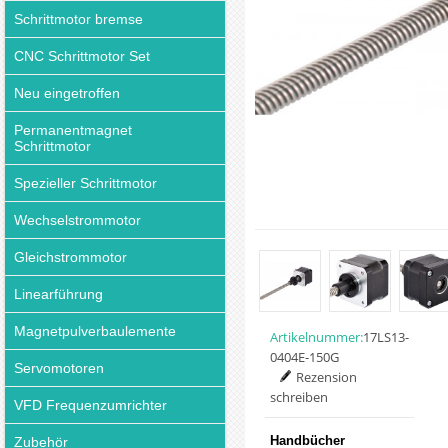
Schrittmotor bremse
CNC Schrittmotor Set
Neu eingetroffen
Permanentmagnet
Schrittmotor
Spezieller Schrittmotor
Wechselstrommotor
Gleichstrommotor
Linearführung
Magnetpulverbaulemente
Artikelnummer:
17LS13-
0404E-150G
Servomotoren
Rezension
schreiben
VFD Frequenzumrichter
Handbücher
Zubehör