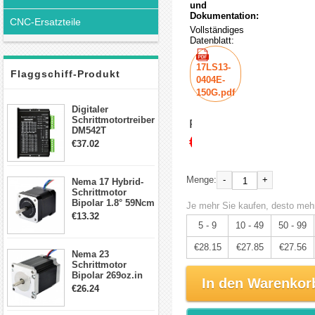
und
Dokumentation:
CNC-Ersatzteile
Vollständiges
Datenblatt:
17LS13-
Flaggschiff-Produkt
0404E-
150G.pdf
Digitaler
Schrittmotortreiber
Preis:
DM542T
€29.63
Schrittmotor
€37.02
Treiber 1.0-4.2A 20-
50VDC für Nema
17, 23, 24
-
+
Menge:
Nema 17 Hybrid-
Schrittmotor
Schrittmotor
Bipolar 1.8° 59Ncm
Je mehr Sie kaufen, desto mehr
2A 4 Drähte mit 1m
€13.32
Kabel & Stecker
5 - 9
10 - 49
50 - 99
für 3D
Drucker/CNC
€28.15
€27.85
€27.56
Nema 23
Schrittmotor
Bipolar 269oz.in
In den Warenkor
2,8A 57x57x76mm
€26.24
4-Draht-
Schrittmotor