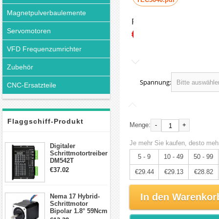
Magnetpulverbaulemente
Preis:
Servomotoren
€30.99
VFD Frequenzumrichter
Zubehör
Spannung:
CNC-Ersatzteile
Flaggschiff-Produkt
-
+
Menge:
Je mehr Sie kaufen, desto mehr
Digitaler
Schrittmotortreiber
5 - 9
10 - 49
50 - 99
DM542T
Schrittmotor
€37.02
€29.44
€29.13
€28.82
Treiber 1.0-4.2A 20-
50VDC für Nema
17, 23, 24
In den Warenkor
Nema 17 Hybrid-
Schrittmotor
Schrittmotor
Bipolar 1.8° 59Ncm
2A 4 Drähte mit 1m