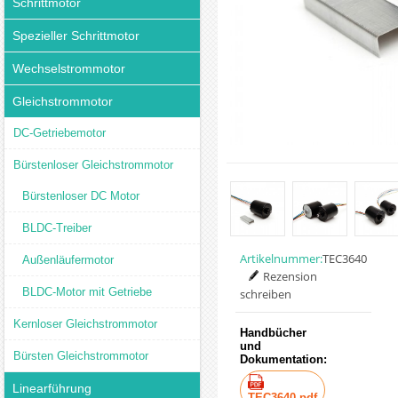
Schrittmotor
Spezieller Schrittmotor
Wechselstrommotor
Gleichstrommotor
DC-Getriebemotor
Bürstenloser Gleichstrommotor
Bürstenloser DC Motor
BLDC-Treiber
Artikelnummer:
TEC3640
Außenläufermotor
Rezension
BLDC-Motor mit Getriebe
schreiben
Kernloser Gleichstrommotor
Handbücher
und
Bürsten Gleichstrommotor
Dokumentation:
Linearführung
TEC3640.pdf