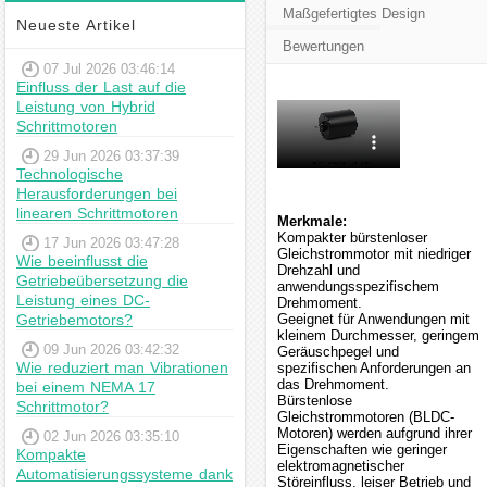
Maßgefertigtes Design
Neueste Artikel
Bewertungen
07 Jul 2026 03:46:14
Einfluss der Last auf die
Leistung von Hybrid
Schrittmotoren
29 Jun 2026 03:37:39
Technologische
Herausforderungen bei
linearen Schrittmotoren
Merkmale:
Kompakter bürstenloser
17 Jun 2026 03:47:28
Gleichstrommotor mit niedriger
Wie beeinflusst die
Drehzahl und
Getriebeübersetzung die
anwendungsspezifischem
Leistung eines DC-
Drehmoment.
Getriebemotors?
Geeignet für Anwendungen mit
kleinem Durchmesser, geringem
09 Jun 2026 03:42:32
Geräuschpegel und
Wie reduziert man Vibrationen
spezifischen Anforderungen an
das Drehmoment.
bei einem NEMA 17
Bürstenlose
Schrittmotor?
Gleichstrommotoren (BLDC-
Motoren) werden aufgrund ihrer
02 Jun 2026 03:35:10
Eigenschaften wie geringer
Kompakte
elektromagnetischer
Automatisierungssysteme dank
Störeinfluss, leiser Betrieb und