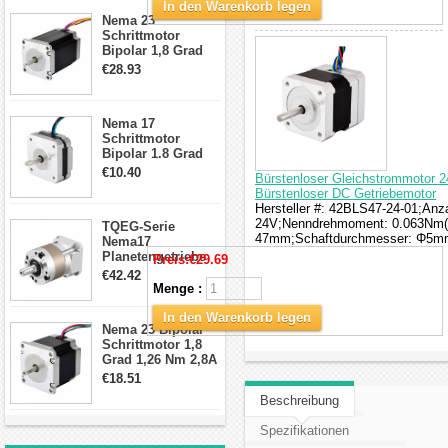
In den Warenkorb legen
Schrittmotor
Nema 23
Schrittmotor
Bipolar 1,8 Grad
2,83Nm 4 A 2,26V
€28.93
CNC Hybrid-
Schrittmotor mit 8
Anschlüssen
Nema 17
Schrittmotor
Bipolar 1.8 Grad
8.7Ncm 1A 3.5V 4
€10.40
Bürstenloser Gleichstrommotor
Draden Hybrid-
Bürstenloser DC Getriebemotor
Schrittmotor
Hersteller #: 42BLS47-24-01;Anz
24V;Nenndrehmoment: 0.063Nm(8
TQEG-Serie
47mm;Schaftdurchmesser: Φ5mm
Nema17
Planetengetriebe
Preis:
€29.69
10:1 Spiel 15Arc-
€42.42
min für Nema 17
Menge :
Getriebe
Schrittmotor
In den Warenkorb legen
Nema 23 Bipolar
Schrittmotor 1,8
Grad 1,26 Nm 2,8A
2,5V 4 Drähte
€18.51
23hs22-2804s
Beschreibung
Hybrid-
Schrittmotor
Spezifikationen