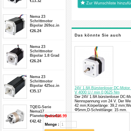
€13.32
Zur Wunschliste hinzuf
Kabel & Stecker
für 3D
Drucker/CNC
Nema 23
Schrittmotor
Bipolar 269oz.in
2,8A 57x57x76mm
€26.24
4-Draht-
Das könnte Sie auch
Schrittmotor
23HS30-2804S
Nema 23
interessieren
Schrittmotor
Bipolar 1.8 Grad
1.9Nm 3A 3.36V 4
€26.24
Drähte CNC
Schrittmotor DIY
CNC Fräse
Nema 23
Schrittmotor
Bipolar 425oz.in
24V 1.8A Bürstenloser DC-Motor
4.2A 57x57x114mm
€35.17
V 4000 U / min 0,0625 Nm
4 Draht Hybrid
Der 24V 1.8A bürstenloser DC-Mo
Schrittmotor
Nennspannung von 24 V. Der We
42 mm;Körperlänge: 39,2 mm;We
TQEG-Serie
Φ5mm;D-Schnittlänge: 15 mm.
Nema17
Planetengetriebe
Preis:
€28.99
5:1 Spiel 15Arc-
€42.42
min für Nema 17
Menge :
Getriebe