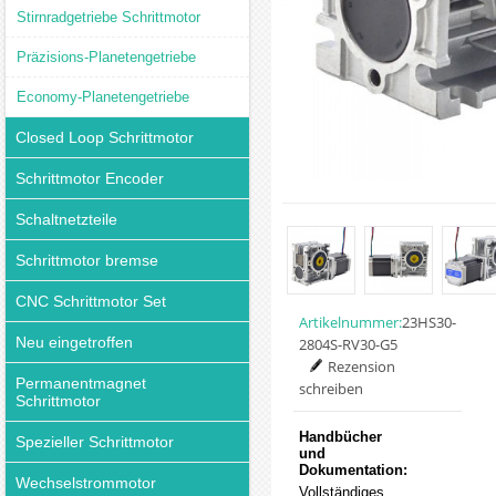
Stirnradgetriebe Schrittmotor
Präzisions-Planetengetriebe
Economy-Planetengetriebe
Closed Loop Schrittmotor
Schrittmotor Encoder
Schaltnetzteile
Schrittmotor bremse
CNC Schrittmotor Set
Artikelnummer:
23HS30-
Neu eingetroffen
2804S-RV30-G5
Rezension
Permanentmagnet
schreiben
Schrittmotor
Handbücher
Spezieller Schrittmotor
und
Dokumentation:
Wechselstrommotor
Vollständiges