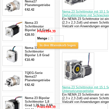
Nema17
Planetengetriebe
5:1 Spiel 15Arc-
€42.42
Nema 23 Schrittmotor mit 10:1
min für Nema 17
Drehzahlminderer mit Schnecken
Getriebe
Ein NEMA 23 Schrittmotor ist ein
Schrittmotor
(2,3 x 2,3 Zoll) und einem Schrit
Nema 23
Vielzahl von Anwendungen eingese
Schrittmotor
Bipolar 1,8 Grad
Preis:
€64.39
2,83Nm 4 A 2,26V
€28.93
CNC Hybrid-
Menge :
Schrittmotor mit 8
Anschlüssen
In den Warenkorb legen
Nema 17
Schrittmotor
Bipolar 1.8 Grad
8.7Ncm 1A 3.5V 4
€10.40
Draden Hybrid-
Schrittmotor
TQEG-Serie
Nema17
Planetengetriebe
10:1 Spiel 15Arc-
€42.42
Nema 23 Schrittmotor mit 15:1
min für Nema 17
Untersetzungsgetriebe
Getriebe
Ein NEMA 23 Schrittmotor ist ein
Schrittmotor
Nema 23 Bipolar
(2,3 x 2,3 Zoll) und einem Schrit
Schrittmotor 1,8
Vielzahl von Anwendungen eingese
Grad 1,26 Nm 2,8A
Preis:
€64.39
2,5V 4 Drähte