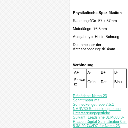
Physikalische Spezifikation
Rahmengröße: 57 x 57mm
Motorlänge: 76.5mm
Ausgabetyp: Hohle Bohrung
Durchmesser der
Abtriebsbohrung: Φ14mm
Verbindung
A+
A-
B+
B-
Schwa
Grün
Rot
Blau
rz
Précédent: Nema 23
Schrittmotor mit
Schneckengetriebe 7,5:1
NMRV30 Schneckengetriebe
Untersetzungsgetriebe
Suivant: Leadshine 3DM883 3-
Phasen Digital Schritttreiber 0.5-
8.3A 20-74VDC für Nema 23,