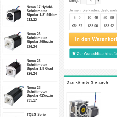
-
+
Menge:
17, 23, 24
Nema 17 Hybrid-
Schrittmotor
Je mehr Sie kaufen, desto mehr
Schrittmotor
Bipolar 1.8° 59Ncm
5 - 9
10 - 49
50 - 99
2A 4 Drähte mit 1m
€13.32
Kabel & Stecker
€54.57
€53.99
€53.42
für 3D
Drucker/CNC
Nema 23
Schrittmotor
In den Warenkor
Bipolar 269oz.in
2,8A 57x57x76mm
€26.24
4-Draht-
Schrittmotor
Zur Wunschliste hinzuf
23HS30-2804S
Nema 23
Schrittmotor
Bipolar 1.8 Grad
1.9Nm 3A 3.36V 4
€26.24
Drähte CNC
Schrittmotor DIY
Das könnte Sie auch
CNC Fräse
Nema 23
Schrittmotor
interessieren
Bipolar 425oz.in
4.2A 57x57x114mm
€35.17
4 Draht Hybrid
Schrittmotor
TQEG-Serie