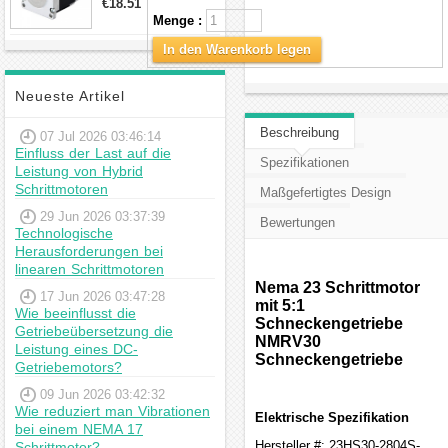
€18.51
23hs22-2804s
Menge :
Hybrid-
Schrittmotor
In den Warenkorb legen
Neueste Artikel
Beschreibung
07 Jul 2026 03:46:14
Einfluss der Last auf die
Spezifikationen
Leistung von Hybrid
Schrittmotoren
Maßgefertigtes Design
29 Jun 2026 03:37:39
Bewertungen
Technologische
Herausforderungen bei
linearen Schrittmotoren
Nema 23 Schrittmotor
17 Jun 2026 03:47:28
mit 5:1
Wie beeinflusst die
Schneckengetriebe
Getriebeübersetzung die
NMRV30
Leistung eines DC-
Schneckengetriebe
Getriebemotors?
09 Jun 2026 03:42:32
Wie reduziert man Vibrationen
Elektrische Spezifikation
bei einem NEMA 17
Hersteller #: 23HS30-2804S-
Schrittmotor?