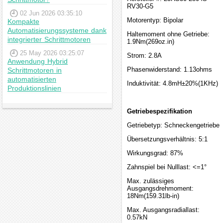
RV30-G5
02 Jun 2026 03:35:10
Motorentyp: Bipolar
Kompakte
Automatisierungssysteme dank
Haltemoment ohne Getriebe:
integrierter Schrittmotoren
1.9Nm(269oz.in)
25 May 2026 03:25:07
Strom: 2.8A
Anwendung Hybrid
Phasenwiderstand: 1.13ohms
Schrittmotoren in
automatisierten
Induktivität: 4.8mH±20%(1KHz)
Produktionslinien
Getriebespezifikation
Getriebetyp: Schneckengetriebe
Übersetzungsverhältnis: 5:1
Wirkungsgrad: 87%
Zahnspiel bei Nulllast: <=1°
Max. zulässiges
Ausgangsdrehmoment:
18Nm(159.31lb-in)
Max. Ausgangsradiallast:
0.57kN