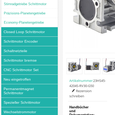
Stirnradgetriebe Schrittmotor
Präzisions-Planetengetriebe
Economy-Planetengetriebe
Closed Loop Schrittmotor
Schrittmotor Encoder
Schaltnetzteile
Schrittmotor bremse
CNC Schrittmotor Set
Neu eingetroffen
Artikelnummer:
23HS45-
4204S-RV30-G50
Permanentmagnet
Rezension
Schrittmotor
schreiben
Spezieller Schrittmotor
Handbücher
und
Wechselstrommotor
Dokumentation: