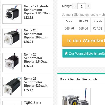
17, 23, 24
-
+
Menge:
Nema 17 Hybrid-
Schrittmotor
Schrittmotor
Bipolar 1.8° 59Ncm
Je mehr Sie kaufen, desto mehr
2A 4 Drähte mit 1m
€13.32
Kabel & Stecker
5 - 9
10 - 49
50 - 99
für 3D
Drucker/CNC
€68.76
€68.04
€67.31
Nema 23
Schrittmotor
Bipolar 269oz.in
In den Warenkor
2,8A 57x57x76mm
€26.24
4-Draht-
Schrittmotor
23HS30-2804S
Zur Wunschliste hinzuf
Nema 23
Schrittmotor
Bipolar 1.8 Grad
1.9Nm 3A 3.36V 4
€26.24
Drähte CNC
Schrittmotor DIY
CNC Fräse
Nema 23
Das könnte Sie auch
Schrittmotor
Bipolar 425oz.in
interessieren
4.2A 57x57x114mm
€35.17
4 Draht Hybrid
Schrittmotor
TQEG-Serie