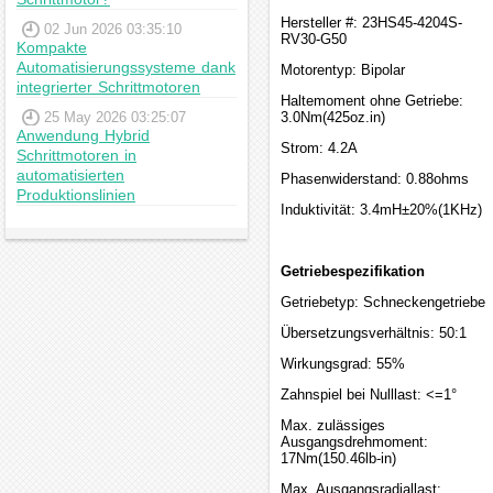
Hersteller #: 23HS45-4204S-
02 Jun 2026 03:35:10
RV30-G50
Kompakte
Automatisierungssysteme dank
Motorentyp: Bipolar
integrierter Schrittmotoren
Haltemoment ohne Getriebe:
25 May 2026 03:25:07
3.0Nm(425oz.in)
Anwendung Hybrid
Strom: 4.2A
Schrittmotoren in
automatisierten
Phasenwiderstand: 0.88ohms
Produktionslinien
Induktivität: 3.4mH±20%(1KHz)
Getriebespezifikation
Getriebetyp: Schneckengetriebe
Übersetzungsverhältnis: 50:1
Wirkungsgrad: 55%
Zahnspiel bei Nulllast: <=1°
Max. zulässiges
Ausgangsdrehmoment:
17Nm(150.46lb-in)
Max. Ausgangsradiallast: