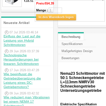
€18.51
23hs22-2804s
Preis:
€64.39
Hybrid-
Menge :
Schrittmotor
In den Warenkorb legen
Neueste Artikel
07 Jul 2026 03:46:14
Einfluss der Last auf die
Beschreibung
Leistung von Hybrid
Spezifikationen
Schrittmotoren
Maßgefertigtes Design
29 Jun 2026 03:37:39
Technologische
Bewertungen
Herausforderungen bei
linearen Schrittmotoren
17 Jun 2026 03:47:28
Nema23 Schrittmotor mit
Wie beeinflusst die
50:1 Schneckengetriebe
Getriebeübersetzung die
L=113mm NMRV30
Leistung eines DC-
Schneckengetriebe
Getriebemotors?
Untersetzungsgetriebe
09 Jun 2026 03:42:32
Wie reduziert man Vibrationen
bei einem NEMA 17
Elektrische Spezifikation
Schrittmotor?