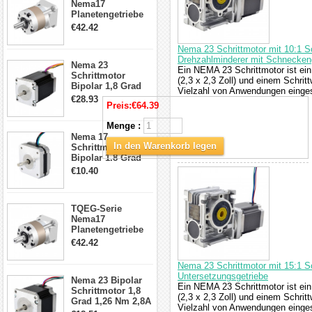
Nema17
Planetengetriebe
5:1 Spiel 15Arc-
€42.42
min für Nema 17
Getriebe
Nema 23 Schrittmotor mit 10:1
Schrittmotor
Drehzahlminderer mit Schnecken
Nema 23
Ein NEMA 23 Schrittmotor ist ein
Schrittmotor
(2,3 x 2,3 Zoll) und einem Schrit
Bipolar 1,8 Grad
Vielzahl von Anwendungen eingese
2,83Nm 4 A 2,26V
€28.93
Preis:
€64.39
CNC Hybrid-
Schrittmotor mit 8
Menge :
Anschlüssen
Nema 17
In den Warenkorb legen
Schrittmotor
Bipolar 1.8 Grad
8.7Ncm 1A 3.5V 4
€10.40
Draden Hybrid-
Schrittmotor
TQEG-Serie
Nema17
Planetengetriebe
10:1 Spiel 15Arc-
€42.42
min für Nema 17
Getriebe
Nema 23 Schrittmotor mit 15:1
Schrittmotor
Untersetzungsgetriebe
Nema 23 Bipolar
Ein NEMA 23 Schrittmotor ist ein
Schrittmotor 1,8
(2,3 x 2,3 Zoll) und einem Schrit
Grad 1,26 Nm 2,8A
Vielzahl von Anwendungen eingese
2,5V 4 Drähte