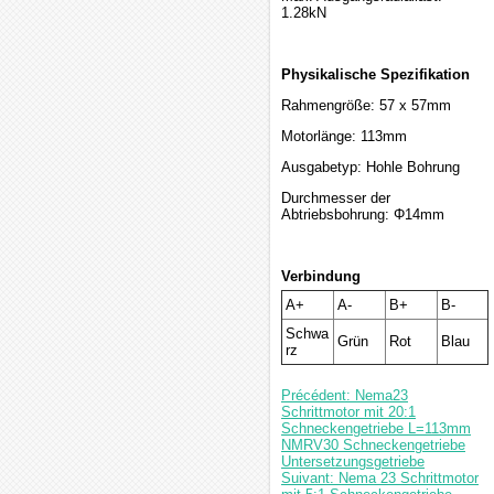
1.28kN
Physikalische Spezifikation
Rahmengröße: 57 x 57mm
Motorlänge: 113mm
Ausgabetyp: Hohle Bohrung
Durchmesser der
Abtriebsbohrung: Φ14mm
Verbindung
A+
A-
B+
B-
Schwa
Grün
Rot
Blau
rz
Précédent: Nema23
Schrittmotor mit 20:1
Schneckengetriebe L=113mm
NMRV30 Schneckengetriebe
Untersetzungsgetriebe
Suivant: Nema 23 Schrittmotor