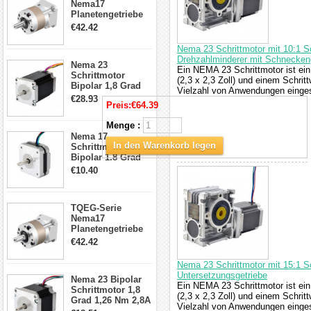
Nema17
Planetengetriebe
5:1 Spiel 15Arc-
€42.42
min für Nema 17
Getriebe
Nema 23 Schrittmotor mit 10:1
Schrittmotor
Drehzahlminderer mit Schnecken
Nema 23
Ein NEMA 23 Schrittmotor ist ein
Schrittmotor
(2,3 x 2,3 Zoll) und einem Schrit
Bipolar 1,8 Grad
Vielzahl von Anwendungen eingese
2,83Nm 4 A 2,26V
€28.93
Preis:
€64.39
CNC Hybrid-
Schrittmotor mit 8
Menge :
Anschlüssen
Nema 17
In den Warenkorb legen
Schrittmotor
Bipolar 1.8 Grad
8.7Ncm 1A 3.5V 4
€10.40
Draden Hybrid-
Schrittmotor
TQEG-Serie
Nema17
Planetengetriebe
10:1 Spiel 15Arc-
€42.42
min für Nema 17
Getriebe
Nema 23 Schrittmotor mit 15:1
Schrittmotor
Untersetzungsgetriebe
Nema 23 Bipolar
Ein NEMA 23 Schrittmotor ist ein
Schrittmotor 1,8
(2,3 x 2,3 Zoll) und einem Schrit
Grad 1,26 Nm 2,8A
Vielzahl von Anwendungen eingese
2,5V 4 Drähte