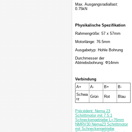
Max. Ausgangsradiallast:
0.75kN
Physikalische Spezifikation
Rahmengröße: 57 x 57mm
Motorlänge: 76.5mm
Ausgabetyp: Hohle Bohrung
Durchmesser der
Abtriebsbohrung: Φ14mm
Verbindung
A+
A-
B+
B-
Schwa
Grün
Rot
Blau
rz
Précédent: Nema 23
Schrittmotor mit 7.5:1
Schneckengetriebe L=76mm
NMRV30 Nema23 Schrittmotor
mit Schneckengetriebe