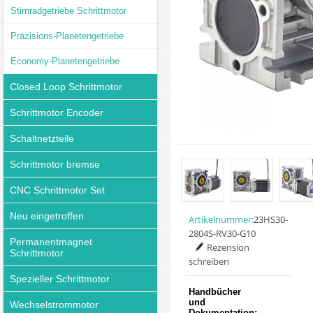
Stirnradgetriebe Schrittmotor
Präzisions-Planetengetriebe
Economy-Planetengetriebe
Closed Loop Schrittmotor
Schrittmotor Encoder
Schaltnetzteile
Schrittmotor bremse
CNC Schrittmotor Set
Neu eingetroffen
Artikelnummer:
23HS30-
2804S-RV30-G10
Permanentmagnet
Rezension
Schrittmotor
schreiben
Spezieller Schrittmotor
Handbücher
und
Wechselstrommotor
Dokumentation: