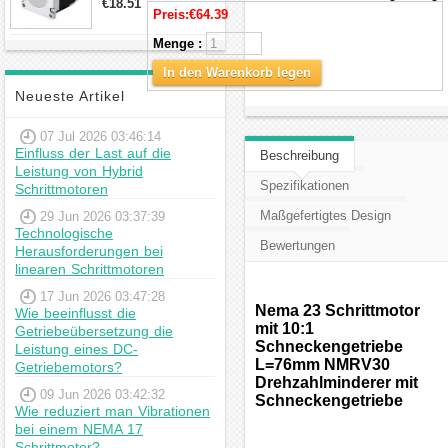
€18.51
23hs22-2804s
Preis:
€64.39
Hybrid-
Menge :
Schrittmotor
In den Warenkorb legen
Neueste Artikel
07 Jul 2026 03:46:14
Einfluss der Last auf die
Beschreibung
Leistung von Hybrid
Spezifikationen
Schrittmotoren
Maßgefertigtes Design
29 Jun 2026 03:37:39
Technologische
Bewertungen
Herausforderungen bei
linearen Schrittmotoren
17 Jun 2026 03:47:28
Nema 23 Schrittmotor
Wie beeinflusst die
mit 10:1
Getriebeübersetzung die
Schneckengetriebe
Leistung eines DC-
L=76mm NMRV30
Getriebemotors?
Drehzahlminderer mit
09 Jun 2026 03:42:32
Schneckengetriebe
Wie reduziert man Vibrationen
bei einem NEMA 17
Schrittmotor?