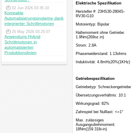
Elektrische Spezifikation
02 Jun 2026 03:35:10
Hersteller #: 23HS30-2804S-
Kompakte
RV30-G10
Automatisierungssysteme dank
integrierter Schrittmotoren
Motorentyp: Bipolar
25 May 2026 03:25:07
Haltemoment ohne Getriebe:
Anwendung Hybrid
1.9Nm(269oz.in)
Schrittmotoren in
Strom: 2.8A
automatisierten
Produktionslinien
Phasenwiderstand: 1.13ohms
Induktivität: 4.8mH±20%(1KHz)
Getriebespezifikation
Getriebetyp: Schneckengetriebe
Übersetzungsverhältnis: 10:1
Wirkungsgrad: 82%
Zahnspiel bei Nulllast: <=1°
Max. zulässiges
Ausgangsdrehmoment:
18Nm(159.31lb-in)