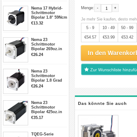
17, 23, 24
-
+
Menge:
Nema 17 Hybrid-
Schrittmotor
Schrittmotor
Bipolar 1.8° 59Ncm
Je mehr Sie kaufen, desto mehr
2A 4 Drähte mit 1m
€13.32
Kabel & Stecker
5 - 9
10 - 49
50 - 99
für 3D
Drucker/CNC
€54.57
€53.99
€53.42
Nema 23
Schrittmotor
Bipolar 269oz.in
In den Warenkor
2,8A 57x57x76mm
€26.24
4-Draht-
Schrittmotor
23HS30-2804S
Zur Wunschliste hinzuf
Nema 23
Schrittmotor
Bipolar 1.8 Grad
1.9Nm 3A 3.36V 4
€26.24
Drähte CNC
Schrittmotor DIY
CNC Fräse
Nema 23
Das könnte Sie auch
Schrittmotor
Bipolar 425oz.in
interessieren
4.2A 57x57x114mm
€35.17
4 Draht Hybrid
Schrittmotor
TQEG-Serie