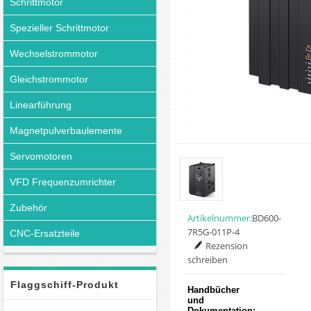
Schrittmotor
Spezieller Schrittmotor
Wechselstrommotor
Gleichstrommotor
Linearführung
Magnetpulverbaulemente
Servomotoren
VFD Frequenzumrichter
Zubehör
Artikelnummer:
BD600-
7R5G-011P-4
CNC-Ersatzteile
Rezension
schreiben
Flaggschiff-Produkt
Handbücher
und
Dokumentation: