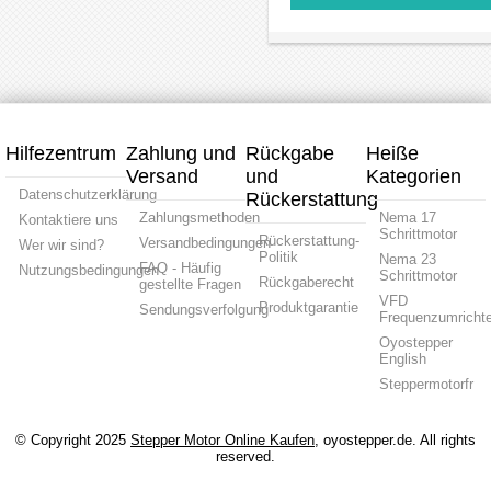
kW
5,5
Antriebsmotor
Frequ
15,2
kW
mit
für
A
23 A
variabler
Spinde
Ein/Dreiphasen
Dreiphasen
Frequenz
Drehza
220V
220V-
für
0,75
Antrieb
Antrieb
Drehzahlrege
KW
mit
mit
des
1PS
Variabler
Variabler
Spindelmotor
7A
Frequenz
Frequenz
110V
Hilfezentrum
Zahlung und
Rückgabe
Heiße
Versand
und
Kategorien
Datenschutzerklärung
Rückerstattung
Zahlungsmethoden
Nema 17
Kontaktiere uns
Schrittmotor
Rückerstattung-
Versandbedingungen
Wer wir sind?
Politik
Nema 23
FAQ - Häufig
Nutzungsbedingungen
Schrittmotor
Rückgaberecht
gestellte Fragen
VFD
Produktgarantie
Sendungsverfolgung
Frequenzumrichte
Oyostepper
English
Steppermotorfr
© Copyright 2025
Stepper Motor Online Kaufen
, oyostepper.de. All rights
reserved.