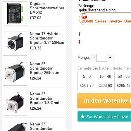
Digitaler
Volledige
Schrittmotortreiber
gebruikershandleiding:
DM542T
Schrittmotor
€37.02
Treiber 1.0-4.2A 20-
BD600_Series_Inverter_Use
50VDC für Nema
17, 23, 24
Preis:
Nema 17 Hybrid-
Schrittmotor
Schrittmotor
€317.66
Bipolar 1.8° 59Ncm
2A 4 Drähte mit 1m
€13.32
Kabel & Stecker
für 3D
-
+
Menge:
Drucker/CNC
Nema 23
Schrittmotor
Je mehr Sie kaufen, desto mehr
Bipolar 269oz.in
5 - 9
10 - 49
50 - 99
2,8A 57x57x76mm
€26.24
4-Draht-
€301.78
€298.60
€295.42
Schrittmotor
23HS30-2804S
Nema 23
Schrittmotor
In den Warenkor
Bipolar 1.8 Grad
1.9Nm 3A 3.36V 4
€26.24
Drähte CNC
Schrittmotor DIY
Zur Wunschliste hinzuf
CNC Fräse
Nema 23
Schrittmotor