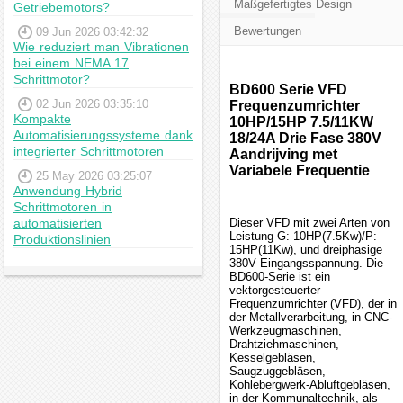
Maßgefertigtes Design
Getriebemotors?
Bewertungen
09 Jun 2026 03:42:32
Wie reduziert man Vibrationen
bei einem NEMA 17
Schrittmotor?
BD600 Serie VFD
02 Jun 2026 03:35:10
Frequenzumrichter
Kompakte
10HP/15HP 7.5/11KW
Automatisierungssysteme dank
18/24A Drie Fase 380V
integrierter Schrittmotoren
Aandrijving met
Variabele Frequentie
25 May 2026 03:25:07
Anwendung Hybrid
Schrittmotoren in
automatisierten
Dieser VFD mit zwei Arten von
Leistung G: 10HP(7.5Kw)/P:
Produktionslinien
15HP(11Kw), und dreiphasige
380V Eingangsspannung. Die
BD600-Serie ist ein
vektorgesteuerter
Frequenzumrichter (VFD), der in
der Metallverarbeitung, in CNC-
Werkzeugmaschinen,
Drahtziehmaschinen,
Kesselgebläsen,
Saugzuggebläsen,
Kohlebergwerk-Abluftgebläsen,
in der Kommunaltechnik, als