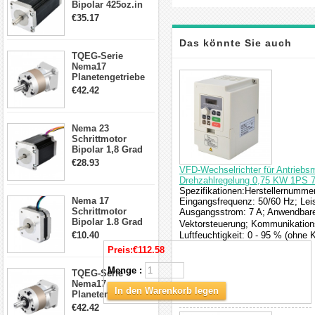
Bipolar 425oz.in
4.2A 57x57x114mm
€35.17
4 Draht Hybrid
Schrittmotor
Das könnte Sie auch
TQEG-Serie
Nema17
interessieren
Planetengetriebe
5:1 Spiel 15Arc-
€42.42
min für Nema 17
Getriebe
Schrittmotor
Nema 23
Schrittmotor
Bipolar 1,8 Grad
2,83Nm 4 A 2,26V
€28.93
VFD-Wechselrichter für Antriebsm
CNC Hybrid-
Drehzahlregelung 0,75 KW 1PS 
Schrittmotor mit 8
Spezifikationen:Herstellernumme
Anschlüssen
Nema 17
Eingangsfrequenz: 50/60 Hz; Lei
Schrittmotor
Ausgangsstrom: 7 A; Anwendbare
Bipolar 1.8 Grad
Vektorsteuerung; Kommunikations
8.7Ncm 1A 3.5V 4
€10.40
Luftfeuchtigkeit: 0 - 95 % (ohne 
Draden Hybrid-
Preis:
€112.58
Schrittmotor
Menge :
TQEG-Serie
Nema17
In den Warenkorb legen
Planetengetriebe
10:1 Spiel 15Arc-
€42.42