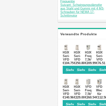
Frequentie
Suivant: Schwingungsdämpfer
aus Stahl und Gummi mit 4 M3-
Schrauben für NEMA 17-
Schrittmotor
Verwandte Produkte
H100
H100-
H100
H100
Serie
Serie
Frequenzumri
Serie
VFD
VFD
7,5kW
VFD
Antrieb
€104.75
Antrieb
€250.80
220V/380V
€209.99
Freque
€76.51
mit
mit
Drehstrom
2HP
Siehe Einzelheiten>
Siehe Einzelheite
Siehe Einz
Sieh
Variabler
variabler
für
1.5KW
Frequenz
Frequenz
CNC
7A
3HP
10
Spindeln
Einpha
2.2KW
PS
220V
12.5A
7,5
Antrie
H100-
H100-
VFD
VFD-
Ein-/Dreiphasen
kW
mit
Serie
Serie
Frequenzumri
Wechse
220V
31 A
Variab
VFD
VFD
7,5kW
für
Frequenzumrichter
Dreiphasen
Frequ
Frequenzumrichter
€140.96
Frequenzumrichter
€229.00
10PS
€260.54
Antrie
€112.5
220V
5PS
7,5
17,5A
mit
Siehe Einzelheiten>
Siehe Einzelheite
Siehe Einz
Sieh
3,7
PS
380V
variabl