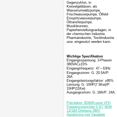
Gegenzyklon, in
Kreiselgebläsen, als
Wasserumwälzpumpe,
Frischwasserpumpe, Ölfeld-
Einspritzwasserpumpe,
Öltransferpumpe,
Musikbrunnen,
Papierherstellungsanlagen, in
der chemischen Industrie,
Pharmaindustrie, Textilindustrie
usw. eingesetzt werden kann.
Wichtige Spezifikation
Eingangsspannung: 3-Phasen
380VAC±15%
Eingangsfrequenz: 47～63Hz
Eingangsstrom: G: 20.5A/P:
26A
Eingangsleistungsfaktor: ≥95%
Leistung: G: 10HP(7.5Kw)/P:
15HP(11Kw)
Ausgangsstrom: G: 18A/P: 24A;
Précédent: BD600-serie VFD
Frequenzumrichter 5,5/7,5KW
13/18A Driefasig 380V
Aandrijving met Variabele