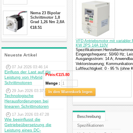
min für Nema 17
Getriebe
Schrittmotor
Nema 23 Bipolar
Schrittmotor 1,8
Grad 1,26 Nm 2,8A
2,5V 4 Drähte
€18.51
23hs22-2804s
Hybrid-
Schrittmotor
VFD Antriebsmotor mit variabler 
KW 2PS 14A 110V
Spezifikationen:Herstellernumme
Eingangsfrequenz: 50/60 Hz; Lei
Neueste Artikel
Ausgangsstrom: 14 A; Anwendbar
Vektorsteuerung; Kommunikations
07 Jul 2026 03:46:14
Luftfeuchtigkeit: 0 - 95 % (ohne 
Einfluss der Last auf die
Preis:
€115.80
Leistung von Hybrid
Schrittmotoren
Menge :
29 Jun 2026 03:37:39
In den Warenkorb legen
Technologische
Herausforderungen bei
linearen Schrittmotoren
17 Jun 2026 03:47:28
Beschreibung
Wie beeinflusst die
Getriebeübersetzung die
Spezifikationen
Leistung eines DC-