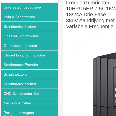
Frequenzumrichter
Untersetzungsgetriebe
10HP/15HP 7.5/11K
18/24A Drie Fase
Hybrid Schrittmotor
380V Aandrijving met
Variabele Frequentie
Schrittmotor Treiber
Linearer Schrittmotor
Getriebeschrittmotor
Closed Loop Schrittmotor
Schrittmotor Encoder
Schaltnetzteile
Schrittmotor bremse
CNC Schrittmotor Set
Neu eingetroffen
Permanentmagnet