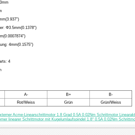
20mm
m
0mm(3.937")
ser: Φ3.5mm(0.1378")
mm(0.0007874")
ung: 4mm(0.1575")
rts: 4
m
A-
B+
B-
Rot/Weiss
Grün
Grün/Weiss
terner Acme-Linearschrittmotor 1.8 Grad 0.5A 0.02Nm Schrittmotor Lineara
ner linearer Schrittmotor mit Kugelumlaufspindel 1.8° 0.5A 0.02Nm Schrittmo