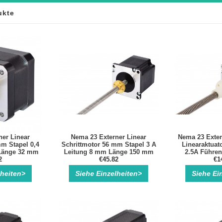
ukte
ner Linear
Nema 23 Externer Linear
Nema 23 Exter
mm Stapel 0,4
Schrittmotor 56 mm Stapel 3 A
Linearaktuat
Länge 32 mm
Leitung 8 mm Länge 150 mm
2.5A Führen
cker Kits
2
Bipolar 1.3Nm 3.3V
€45.82
Läng
€1
Schrittmotor Linearaktuator
lheiten>
Siehe Einzelheiten>
Siehe Ei