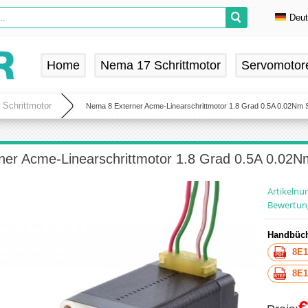
Deu
En
De
Home
Nema 17 Schrittmotor
Servomotor
Fr
Es
 Schrittmotor
Nema 8 Externer Acme-Linearschrittmotor 1.8 Grad 0.5A 0.02Nm Sc
er Acme-Linearschrittmotor 1.8 Grad 0.5A 0.02Nm
Artikeln
Bewertun
Handbüch
8E1
8E1
€