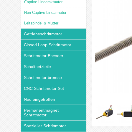
Captive Linearaktuator
Non-Captive Linearmotor
Leitspindel & Mutter
Getriebeschrittmotor
Closed Loop Schrittmotor
Schrittmotor Encoder
Schaltnetzteile
Schrittmotor bremse
CNC Schrittmotor Set
Neu eingetroffen
Permanentmagnet
Schrittmotor
Spezieller Schrittmotor