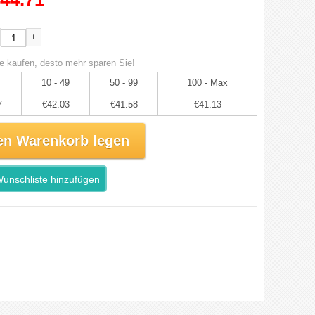
+
e kaufen, desto mehr sparen Sie!
10 - 49
50 - 99
100 - Max
7
€42.03
€41.58
€41.13
en Warenkorb legen
unschliste hinzufügen