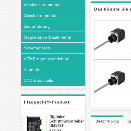
Wechselstrommotor
Das könnte Sie 
Gleichstrommotor
Linearführung
Magnetpulverbaulemente
Servomotoren
VFD Frequenzumrichter
Zubehör
CNC-Ersatzteile
Flaggschiff-Produkt
Digitaler
Schrittmotortreiber
Beschreibung
Sp
DM542T
Schrittmotor