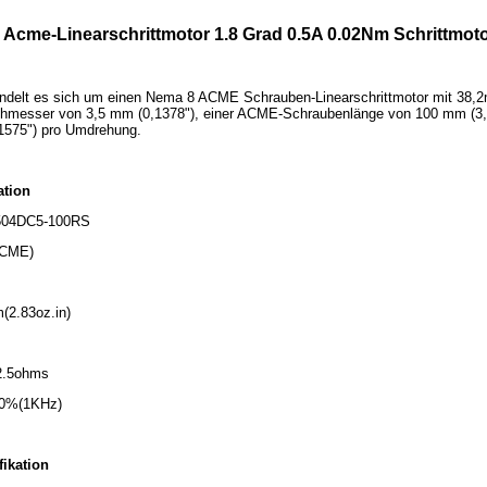
 Acme-Linearschrittmotor 1.8 Grad 0.5A 0.02Nm Schrittmoto
ndelt es sich um einen Nema 8 ACME Schrauben-Linearschrittmotor mit 38,2
chmesser von 3,5 mm (0,1378"), einer ACME-Schraubenlänge von 100 mm (3,93
1575") pro Umdrehung.
ation
0504DC5-100RS
ACME)
(2.83oz.in)
2.5ohms
±20%(1KHz)
fikation