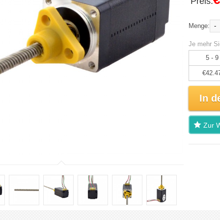
Preis:
-
Menge:
Je mehr Si
5 - 9
€42.4
In d
Zur W