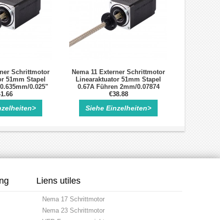
ner Schrittmotor
Nema 11 Externer Schrittmotor
or 51mm Stapel
Linearaktuator 51mm Stapel
 0.635mm/0.025"
0.67A Führen 2mm/0.07874
e 100mm
1.66
Länge 100mm
€38.88
nzelheiten>
Siehe Einzelheiten>
ung
Liens utiles
Nema 17 Schrittmotor
Nema 23 Schrittmotor