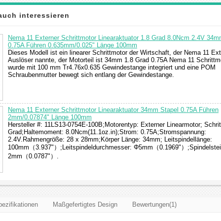
auch interessieren
Nema 11 Externer Schrittmotor Linearaktuator 1.8 Grad 8.0Ncm 2.4V 34m
0.75A Führen 0.635mm/0.025" Länge 100mm
Dieses Modell ist ein linearer Schrittmotor der Wirtschaft, der Nema 11 Ext
Auslöser nannte, der Motorteil ist 34mm 1.8 Grad 0.75A Nema 11 Schrittm
wurde mit 100 mm Tr4.76x0.635 Gewindestange integriert und eine POM
Schraubenmutter bewegt sich entlang der Gewindestange.
Nema 11 Externer Schrittmotor Linearaktuator 34mm Stapel 0.75A Führen
2mm/0.07874" Länge 100mm
Hersteller #: 11LS13-0754E-100B;Motorentyp: Externer Linearmotor; Schrit
Grad;Haltemoment: 8.0Ncm(11.1oz.in);Strom: 0.75A;Stromspannung:
2.4V.Rahmengröße: 28 x 28mm;Körper Länge: 34mm; Leitspindellänge:
100mm（3.937"）;Leitspindeldurchmesser: Φ5mm（0.1969"）;Spindelstei
2mm（0.0787"）.
ezifikationen
Maßgefertigtes Design
Bewertungen(1)