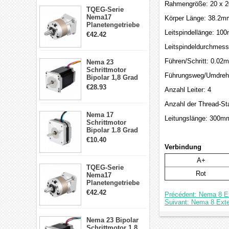
Rahmengröße: 20 x 
TQEG-Serie
Nema17
Körper Länge: 38.2m
Planetengetriebe
5:1 Spiel 15Arc-
Leitspindellänge: 10
€42.42
min für Nema 17
Leitspindeldurchmes
Getriebe
Schrittmotor
Führen/Schritt: 0.02
Nema 23
Schrittmotor
Führungsweg/Umdreh
Bipolar 1,8 Grad
2,83Nm 4 A 2,26V
€28.93
Anzahl Leiter: 4
CNC Hybrid-
Schrittmotor mit 8
Anzahl der Thread-Sta
Anschlüssen
Nema 17
Leitungslänge: 300m
Schrittmotor
Bipolar 1.8 Grad
8.7Ncm 1A 3.5V 4
€10.40
Draden Hybrid-
Verbindung
Schrittmotor
A+
TQEG-Serie
Rot
Nema17
Planetengetriebe
10:1 Spiel 15Arc-
€42.42
Précédent: Nema 8 Ex
min für Nema 17
Suivant: Nema 8 Exter
Getriebe
Schrittmotor
Nema 23 Bipolar
Schrittmotor 1,8