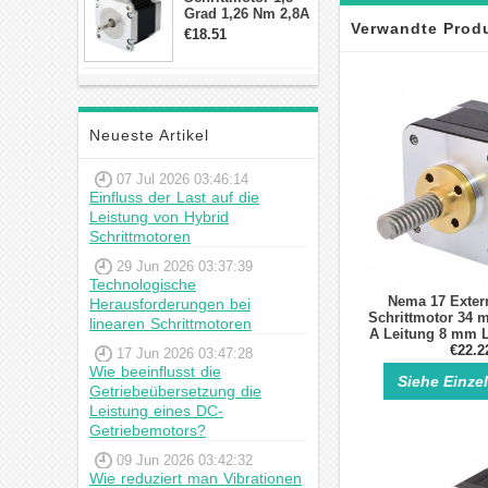
Grad 1,26 Nm 2,8A
Verwandte Prod
2,5V 4 Drähte
€18.51
23hs22-2804s
Hybrid-
Schrittmotor
Neueste Artikel
07 Jul 2026 03:46:14
Einfluss der Last auf die
Leistung von Hybrid
Schrittmotoren
29 Jun 2026 03:37:39
Technologische
Nema 17 Exter
Herausforderungen bei
Schrittmotor 34 
linearen Schrittmotoren
A Leitung 8 mm 
für DIY 3D Dru
€22.2
17 Jun 2026 03:47:28
Wie beeinflusst die
Siehe Einze
Getriebeübersetzung die
Leistung eines DC-
Getriebemotors?
09 Jun 2026 03:42:32
Wie reduziert man Vibrationen