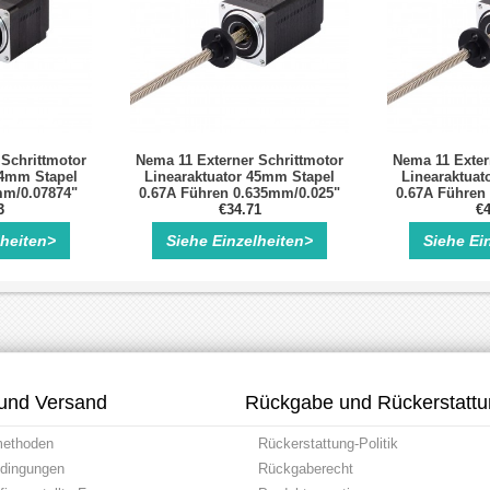
 Schrittmotor
Nema 11 Externer Schrittmotor
Nema 11 Exter
34mm Stapel
Linearaktuator 45mm Stapel
Linearaktuat
mm/0.07874"
0.67A Führen 0.635mm/0.025"
0.67A Führen
00mm
3
Länge 101mm
€34.71
Läng
€4
lheiten>
Siehe Einzelheiten>
Siehe Ei
und Versand
Rückgabe und Rückerstatt
methoden
Rückerstattung-Politik
dingungen
Rückgaberecht