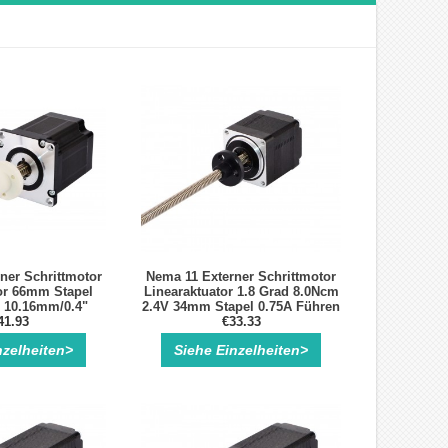
ner Schrittmotor
Nema 11 Externer Schrittmotor
or 66mm Stapel
Linearaktuator 1.8 Grad 8.0Ncm
 10.16mm/0.4"
2.4V 34mm Stapel 0.75A Führen
e 250mm
41.93
0.635mm/0.025" Länge 100mm
€33.33
nzelheiten>
Siehe Einzelheiten>