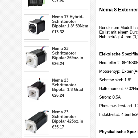
€37.02
Treiber 1.0-4.2A 20-
50VDC für Nema
Nema 8 Externer
17, 23, 24
Nema 17 Hybrid-
Schrittmotor
Schrittmotor
Bipolar 1.8° 59Ncm
Bei diesem Modell ha
2A 4 Drähte mit 1m
€13.32
Es ist mit einem Dur
Kabel & Stecker
Hub beträgt 4 mm (0,
für 3D
Drucker/CNC
Nema 23
Schrittmotor
Elektrische Spezifik
Bipolar 269oz.in
2,8A 57x57x76mm
Hersteller #: 8E15S
€26.24
4-Draht-
Motorentyp: Extern(
Schrittmotor
23HS30-2804S
Schrittwinkel: 1.8°
Nema 23
Schrittmotor
Haltemoment: 0.02Nm
Bipolar 1.8 Grad
1.9Nm 3A 3.36V 4
€26.24
Strom: 0.5A
Drähte CNC
Schrittmotor DIY
Phasenwiderstand: 1
CNC Fräse
Nema 23
Induktivität: 4.5mH
Schrittmotor
Bipolar 425oz.in
4.2A 57x57x114mm
€35.17
4 Draht Hybrid
Physikalische Spezi
Schrittmotor