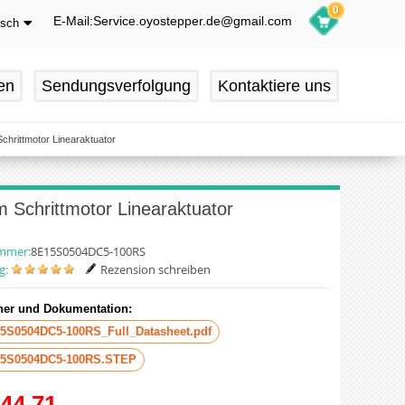
0
E-Mail:Service.oyostepper.de@gmail.com
tsch
glish
utsch
en
Sendungsverfolgung
Kontaktiere uns
ançais
pañol
hrittmotor Linearaktuator
 Schrittmotor Linearaktuator
ummer:
8E15S0504DC5-100RS
g:
Rezension schreiben
er und Dokumentation:
5S0504DC5-100RS_Full_Datasheet.pdf
5S0504DC5-100RS.STEP
44.71