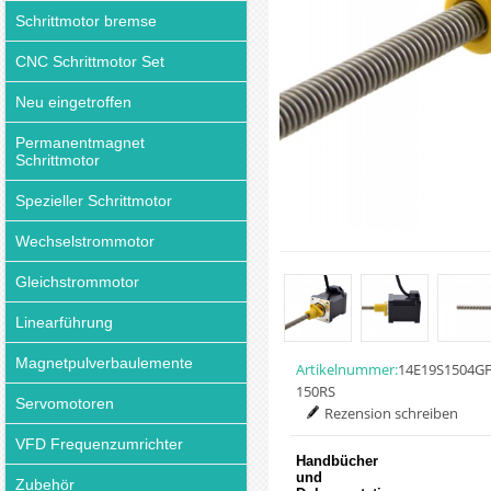
Schrittmotor bremse
CNC Schrittmotor Set
Neu eingetroffen
Permanentmagnet
Schrittmotor
Spezieller Schrittmotor
Wechselstrommotor
Gleichstrommotor
Linearführung
Magnetpulverbaulemente
Artikelnummer:
14E19S1504GF
150RS
Servomotoren
Rezension schreiben
VFD Frequenzumrichter
Handbücher
und
Zubehör