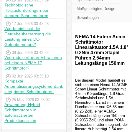
29 Jun 2026 03:37:39
Technologische
Maßgefertigtes Design
Herausforderungen bei
linearen Schrittmotoren
Bewertungen
17 Jun 2026 03:47:28
Wie beeinflusst die
Getriebeübersetzung die
NEMA 14 Extern Acme
Leistung eines DC-
Schrittmotor
Getriebemotors?
Linearaktuator 1.5A 1.8°
0.2Nm 47mm Stapel
09 Jun 2026 03:42:32
Wie reduziert man Vibrationen
Führen 2.54mm
bei einem NEMA 17
Leitungslänge 150mm
Schrittmotor?
02 Jun 2026 03:35:10
Bei diesem Modell handelt es
Kompakte
sich um einen Nema 14 ACME
Automatisierungssysteme dank
Screw Linear Schrittmotor mit
integrierter Schrittmotoren
47mm Körperlänge, 1,8 Grad
Schrittwinkel und 1,5A
25 May 2026 03:25:07
Nennstrom. Es ist mit einem
Anwendung Hybrid
Durchmesser von Φ6,35 mm
Schrittmotoren in
(0,25 Zoll), einer ACME-
automatisierten
Schraubenlänge von 150 mm
(5,9055 Zoll) und einer POM-
Produktionslinien
Schraubenmutter integriert, der
lineare Hub beträgt 2,54 mm