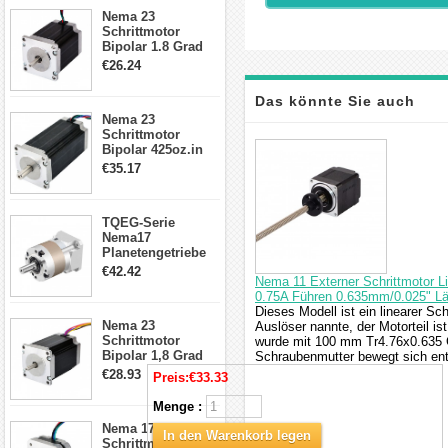
23HS30-2804S
Nema 23
Schrittmotor
Bipolar 1.8 Grad
1.9Nm 3A 3.36V 4
€26.24
Drähte CNC
Schrittmotor DIY
Das könnte Sie auch
CNC Fräse
Nema 23
Schrittmotor
interessieren
Bipolar 425oz.in
4.2A 57x57x114mm
€35.17
4 Draht Hybrid
Schrittmotor
TQEG-Serie
Nema17
Planetengetriebe
5:1 Spiel 15Arc-
€42.42
Nema 11 Externer Schrittmotor 
min für Nema 17
0.75A Führen 0.635mm/0.025" 
Getriebe
Dieses Modell ist ein linearer Sc
Schrittmotor
Nema 23
Auslöser nannte, der Motorteil i
Schrittmotor
wurde mit 100 mm Tr4.76x0.635 
Bipolar 1,8 Grad
Schraubenmutter bewegt sich en
2,83Nm 4 A 2,26V
€28.93
Preis:
€33.33
CNC Hybrid-
Schrittmotor mit 8
Menge :
Anschlüssen
Nema 17
In den Warenkorb legen
Schrittmotor