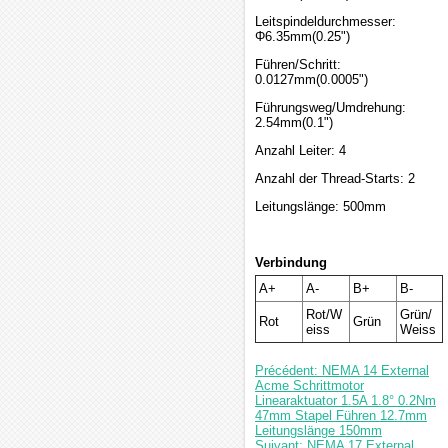
Leitspindeldurchmesser:
Φ6.35mm(0.25")
Führen/Schritt:
0.0127mm(0.0005")
Führungsweg/Umdrehung:
2.54mm(0.1")
Anzahl Leiter: 4
Anzahl der Thread-Starts: 2
Leitungslänge: 500mm
Verbindung
A+
A-
B+
B-
Rot/W
Grün/
Rot
Grün
eiss
Weiss
Précédent: NEMA 14 External
Acme Schrittmotor
Linearaktuator 1.5A 1.8° 0.2Nm
47mm Stapel Führen 12.7mm
Leitungslänge 150mm
Suivant: NEMA 17 External