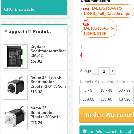
Dokumentation:
14E19S1504GF5-
CNC-Ersatzteile
150RS_Full_Datasheet.pdf
14E19S1504GF5-
Flaggschiff-Produkt
150RS.STEP
Preis:
Digitaler
Schrittmotortreiber
€40.00
DM542T
Schrittmotor
€37.02
Treiber 1.0-4.2A 20-
50VDC für Nema
-
+
Menge:
17, 23, 24
Nema 17 Hybrid-
Schrittmotor
Schrittmotor
Je mehr Sie kaufen, desto mehr
Bipolar 1.8° 59Ncm
5 - 9
10 - 49
50 - 99
2A 4 Drähte mit 1m
€13.32
Kabel & Stecker
€38.00
€37.60
€37.20
für 3D
Drucker/CNC
Nema 23
Schrittmotor
In den Warenkor
Bipolar 269oz.in
2,8A 57x57x76mm
€26.24
4-Draht-
Schrittmotor
Zur Wunschliste hinzuf