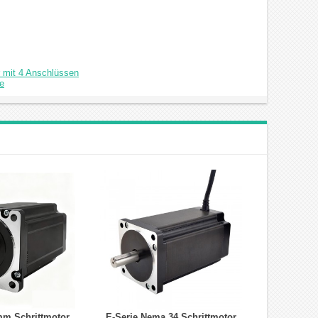
 mit 4 Anschlüssen
e
m Schrittmotor
E-Serie Nema 34 Schrittmotor