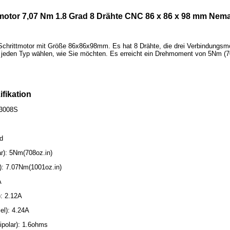
motor 7,07 Nm 1.8 Grad 8 Drähte CNC 86 x 86 x 98 mm Nema
hrittmotor mit Größe 86x86x98mm. Es hat 8 Drähte, die drei Verbindungsmögli
n jeden Typ wählen, wie Sie möchten. Es erreicht ein Drehmoment von 5Nm (70
ifikation
-3008S
ad
r): 5Nm(708oz.in)
): 7.07Nm(1001oz.in)
A
): 2.12A
el): 4.24A
polar): 1.6ohms