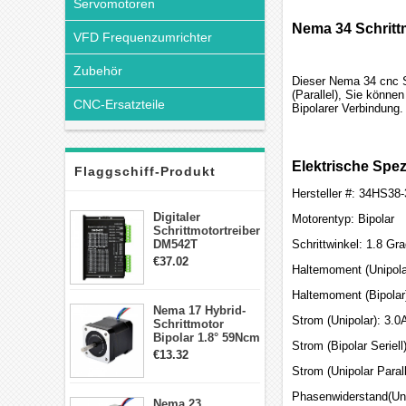
Servomotoren
Nema 34 Schritt
VFD Frequenzumrichter
Zubehör
Dieser Nema 34 cnc Sc
(Parallel), Sie könne
CNC-Ersatzteile
Bipolarer Verbindung.
Elektrische Spez
Flaggschiff-Produkt
Hersteller #: 34HS38
Digitaler
Motorentyp: Bipolar
Schrittmotortreiber
DM542T
Schrittwinkel: 1.8 Gr
Schrittmotor
€37.02
Haltemoment (Unipola
Treiber 1.0-4.2A 20-
50VDC für Nema
Haltemoment (Bipolar
17, 23, 24
Nema 17 Hybrid-
Schrittmotor
Strom (Unipolar): 3.0
Schrittmotor
Bipolar 1.8° 59Ncm
Strom (Bipolar Seriell
2A 4 Drähte mit 1m
€13.32
Kabel & Stecker
Strom (Unipolar Parall
für 3D
Drucker/CNC
Phasenwiderstand(Uni
Nema 23