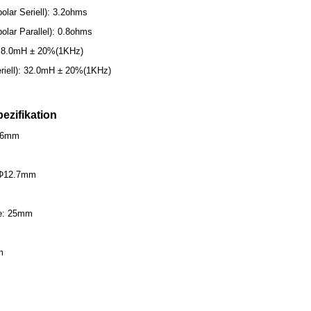
lar Seriell): 3.2ohms
olar Parallel): 0.8ohms
): 8.0mH ± 20%(1KHz)
Seriell): 32.0mH ± 20%(1KHz)
ezifikation
86mm
 Φ12.7mm
ge: 25mm
m