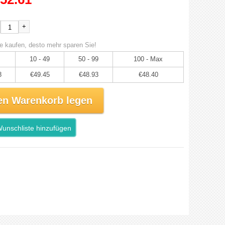
+
e kaufen, desto mehr sparen Sie!
10 - 49
50 - 99
100 - Max
8
€49.45
€48.93
€48.40
en Warenkorb legen
unschliste hinzufügen