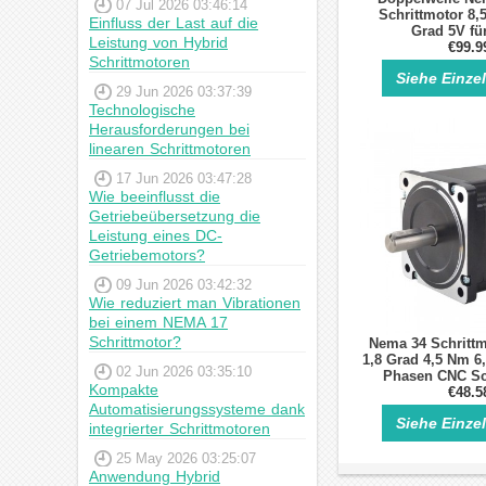
07 Jul 2026 03:46:14
Schrittmotor 8,
Einfluss der Last auf die
Grad 5V fü
Leistung von Hybrid
Fräsfräsma
€99.9
Schrittmotoren
Siehe Einze
29 Jun 2026 03:37:39
Technologische
Herausforderungen bei
linearen Schrittmotoren
17 Jun 2026 03:47:28
Wie beeinflusst die
Getriebeübersetzung die
Leistung eines DC-
Getriebemotors?
09 Jun 2026 03:42:32
Wie reduziert man Vibrationen
bei einem NEMA 17
Schrittmotor?
Nema 34 Schrittm
1,8 Grad 4,5 Nm 6,
02 Jun 2026 03:35:10
Phasen CNC Sc
Kompakte
€48.5
Automatisierungssysteme dank
Siehe Einze
integrierter Schrittmotoren
25 May 2026 03:25:07
Anwendung Hybrid