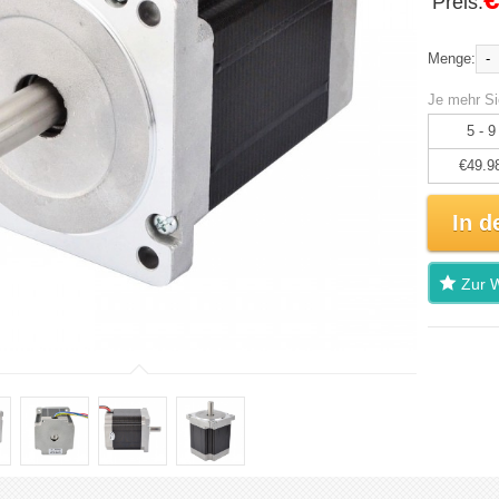
Preis:
-
Menge:
Je mehr Si
5 - 9
€49.9
In d
Zur W