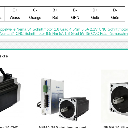
C+
C-
B+
B-
D+
D-
z
Weiss
Orange
Rot
GRN
Gelb
Grün
oppelwelle Nema 34 Schrittmotor 1.8 Grad 4.5Nm 5.5A 2.2V CNC Schrittmotor
e Nema 34 CNC-Schrittmotor 8,5 Nm 5A 1.8 Grad 5V für CNC-Fräsfräsmaschin
ukte
ma 34 CNC-
NEMA 34 Schrittmotor und
NEMA 34 86 m