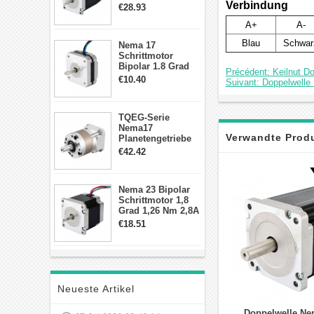
2,83Nm 4 A 2,26V
Verbindung
€28.93
CNC Hybrid-
A+
A-
Schrittmotor mit 8
Anschlüssen
Blau
Schwar
Nema 17
Schrittmotor
Bipolar 1.8 Grad
Précédent: Keilnut D
8.7Ncm 1A 3.5V 4
€10.40
Suivant: Doppelwell
Draden Hybrid-
Schrittmotor
TQEG-Serie
Nema17
Verwandte Prod
Planetengetriebe
10:1 Spiel 15Arc-
€42.42
min für Nema 17
Getriebe
Schrittmotor
Nema 23 Bipolar
Schrittmotor 1,8
Grad 1,26 Nm 2,8A
2,5V 4 Drähte
€18.51
23hs22-2804s
Hybrid-
Schrittmotor
Neueste Artikel
Doppelwelle Ne