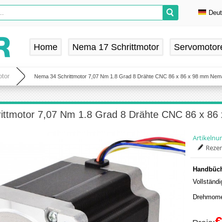
Deu
En
De
Home
Nema 17 Schrittmotor
Servomotor
Fr
Es
tor
Nema 34 Schrittmotor 7,07 Nm 1.8 Grad 8 Drähte CNC 86 x 86 x 98 mm Nema
ittmotor 7,07 Nm 1.8 Grad 8 Drähte CNC 86 x 86
Artikeln
Rezen
Handbüch
Vollständ
Drehmome
€