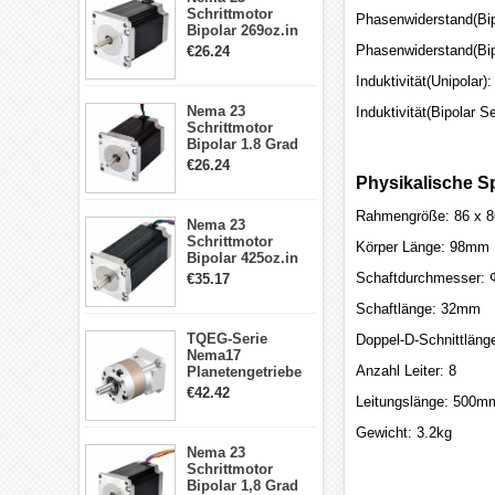
Schrittmotor
Phasenwiderstand(Bipo
Bipolar 269oz.in
2,8A 57x57x76mm
Phasenwiderstand(Bip
€26.24
4-Draht-
Schrittmotor
Induktivität(Unipolar
23HS30-2804S
Nema 23
Induktivität(Bipolar 
Schrittmotor
Bipolar 1.8 Grad
1.9Nm 3A 3.36V 4
€26.24
Drähte CNC
Physikalische Sp
Schrittmotor DIY
CNC Fräse
Rahmengröße: 86 x 
Nema 23
Schrittmotor
Körper Länge: 98mm
Bipolar 425oz.in
4.2A 57x57x114mm
Schaftdurchmesser:
€35.17
4 Draht Hybrid
Schrittmotor
Schaftlänge: 32mm
TQEG-Serie
Doppel-D-Schnittlän
Nema17
Anzahl Leiter: 8
Planetengetriebe
5:1 Spiel 15Arc-
€42.42
Leitungslänge: 500m
min für Nema 17
Getriebe
Gewicht: 3.2kg
Schrittmotor
Nema 23
Schrittmotor
Bipolar 1,8 Grad