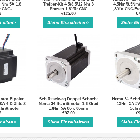
5 Nm 5A 1.8
Treiber-Kit 4,5/8,5/12 Nm 3
4,5Nm/8,5Nm
r CNC-
Phasen 1,8°für CNC
1,8°für CNC-F
schine
9
Fräsmaschinen und Router
€125.00
-R
€7
lheiten>
Siehe Einzelheiten>
Siehe Ei
otor Bipolar
Schlüsselweg Doppel Schacht
Nema 34 Schri
0A 4 Drähte 2
Nema 34 Schrittmotor 1.8 Grad
13Nm 5A 5V
hrittmotor
13Nm 5A 86 x 86mm
Schri
8
€97.00
€9
lheiten>
Siehe Einzelheiten>
Siehe Ei