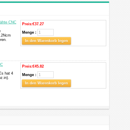
rähte CNC
Preis:
€37.27
e
Menge :
2.2Ncm
ren.
In den Warenkorb legen
NC
Preis:
€45.82
Es hat 4
Menge :
z.in).
In den Warenkorb legen