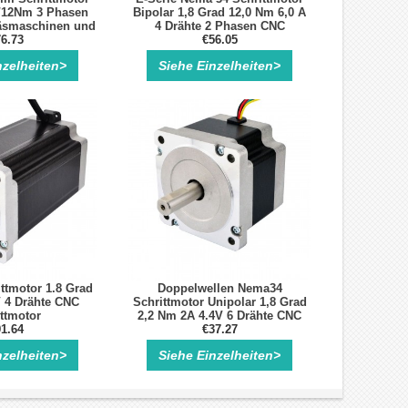
/12Nm 3 Phasen
Bipolar 1,8 Grad 12,0 Nm 6,0 A
räsmaschinen und
4 Drähte 2 Phasen CNC
outer
6.73
Schrittmotor
€56.05
nzelheiten>
Siehe Einzelheiten>
ttmotor 1.8 Grad
Doppelwellen Nema34
 4 Drähte CNC
Schrittmotor Unipolar 1,8 Grad
ttmotor
2,2 Nm 2A 4.4V 6 Drähte CNC
1.64
Schrittmotor mit 6 Anschlüsse
€37.27
nzelheiten>
Siehe Einzelheiten>