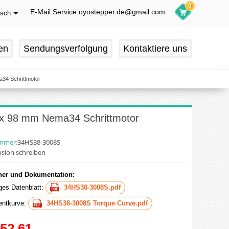
0
E-Mail:Service.oyostepper.de@gmail.com
tsch
glish
utsch
en
Sendungsverfolgung
Kontaktiere uns
ançais
pañol
34 Schrittmotor
 x 98 mm Nema34 Schrittmotor
ummer:
34HS38-3008S
sion schreiben
er und Dokumentation:
iges Datenblatt:
34HS38-3008S.pdf
ntkurve:
34HS38-3008S Torque Curve.pdf
52.61