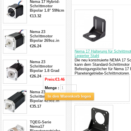
Nema 17 Hybrid-
Schrittmotor
Schrittmotor
Bipolar 1.8° 59Ncm
interessieren
2A 4 Drähte mit 1m
€13.32
Kabel & Stecker
für 3D
Drucker/CNC
Nema 23
Schrittmotor
Bipolar 269oz.in
2,8A 57x57x76mm
€26.24
4-Draht-
Nema 17 Halterung für Schrittmo
Schrittmotor
Legierter Stahl
23HS30-2804S
Die neu konstruierte NEMA 17 Sc
Nema 23
kann dem Standard-Schrittmotor
Schrittmotor
Befestigungslöcher für Nema 17 
Bipolar 1.8 Grad
Planetengetriebe-Schrittmotoren.
1.9Nm 3A 3.36V 4
€26.24
Drähte CNC
Preis:
€3.46
Schrittmotor DIY
Menge :
CNC Fräse
Nema 23
Schrittmotor
In den Warenkorb legen
Bipolar 425oz.in
4.2A 57x57x114mm
€35.17
4 Draht Hybrid
Schrittmotor
TQEG-Serie
Nema17
Planetengetriebe