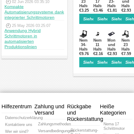
23
17
23-
und
02 Jun 2026 03:35:10
Halterung
Halterung
Halterung
Halter
Kompakte
€3.25
für
€3.46
für
€1.81
für
€2.93
für
Automatisierungssysteme dank
Schrittmotor
Schrittmotor
Planetengetri
Nema
integrierter Schrittmotoren
Siehe Einzelheiten>
Siehe Einzelheite
Siehe Einz
Sieh
und
und
Legierter
17-
Getriebeschrittmotor
Getriebeschrittmotor
Stahl
Schrit
25 May 2026 03:25:07
Legierter
Hobby
und
Anwendung Hybrid
Stahl
CNC/3D-
Getrie
Schrittmotoren in
Schrittmotor
Drucker
der
Nema
Nema
Montageplatte
Nema
automatisierten
Halterung
Legierter
PG-
34-
11
und
23
Stahl
Serie
Produktionslinien
Halterung
Halterung
Halterung
Halter
€9.76
für
€2.16
für
€2.93
für
€7.59
für
Schrittmotor-
Schrittmotor
Getriebeschri
Stirnr
Siehe Einzelheiten>
Siehe Einzelheite
Siehe Einz
Sieh
Halterung
und
der
Schrit
aus
Getriebe
Nema
Schrit
legiertem
Schrittmotor
17
Schrit
Stahl
Legierter
HG-
Zubeh
Stahl
Serie
und
TQEG-
und
TQMG-
Getriebe
Hilfezentrum
Zahlung und
Rückgabe
Heiße
Versand
und
Kategorien
Datenschutzerklärung
Rückerstattung
Zahlungsmethoden
Nema 17
Kontaktiere uns
Schrittmotor
Rückerstattung-
Versandbedingungen
Wer wir sind?