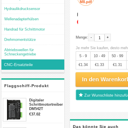
M8.pdf
Hydraulikdrucksensor
Preis:
Wellenadapterhülsen
€1.41
Handrad für Schrittmotor
-
+
Menge:
Drehmomentstütze
Je mehr Sie kaufen, desto mehr
Abtriebswellen für
Schneckengetriebe
5 - 9
10 - 49
50 - 99
CNC-Ersatzteile
€1.34
€1.33
€1.31
In den Warenkor
Flaggschiff-Produkt
Zur Wunschliste hinzuf
Digitaler
Schrittmotortreiber
DM542T
Schrittmotor
€37.02
Treiber 1.0-4.2A 20-
50VDC für Nema
17, 23, 24
Das könnte Sie auch