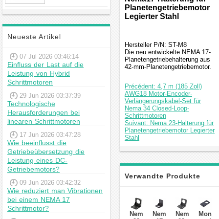
Hybrid-
Planetengetriebemotor
Schrittmotor
Legierter Stahl
Neueste Artikel
Hersteller P/N: ST-M8
Die neu entwickelte NEMA 17-
07 Jul 2026 03:46:14
Planetengetriebehalterung aus
Einfluss der Last auf die
42-mm-Planetengetriebemotor.
Leistung von Hybrid
Schrittmotoren
Précédent: 4,7 m (185 Zoll)
AWG18 Motor-Encoder-
29 Jun 2026 03:37:39
Verlängerungskabel-Set für
Technologische
Nema 34 Closed-Loop-
Herausforderungen bei
Schrittmotoren
linearen Schrittmotoren
Suivant: Nema 23-Halterung für
Planetengetriebemotor Legierter
17 Jun 2026 03:47:28
Stahl
Wie beeinflusst die
Getriebeübersetzung die
Leistung eines DC-
Getriebemotors?
Verwandte Produkte
09 Jun 2026 03:42:32
Wie reduziert man Vibrationen
bei einem NEMA 17
Schrittmotor?
Nema
Nema
Nema
Montag