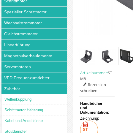
Schrittmotor
Spezieller Schrittmotor
Wechselstrommotor
Gleichstrommotor
Linearführung
Magnetpulverbaulemente
Servomotoren
Artikelnummer:
ST-
VFD Frequenzumrichter
M8
Rezension
Zubehör
schreiben
Wellenkupplung
Handbücher
und
Schrittmotor Halterung
Dokumentation:
Zeichnung:
Kabel und Anschlüsse
ST-
Stoßdämpfer