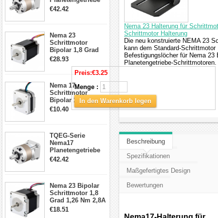
5:1 Spiel 15Arc-
€42.42
min für Nema 17
Getriebe
Nema 23 Halterung für Schrittmot
Schrittmotor
Schrittmotor Halterung
Nema 23
Die neu konstruierte NEMA 23 Sc
Schrittmotor
kann dem Standard-Schrittmotor
Bipolar 1,8 Grad
Befestigungslöcher für Nema 23
2,83Nm 4 A 2,26V
€28.93
Planetengetriebe-Schrittmotoren.
CNC Hybrid-
Schrittmotor mit 8
Preis:
€3.25
Anschlüssen
Nema 17
Menge :
Schrittmotor
Bipolar 1.8 Grad
In den Warenkorb legen
8.7Ncm 1A 3.5V 4
€10.40
Draden Hybrid-
Schrittmotor
TQEG-Serie
Beschreibung
Nema17
Planetengetriebe
Spezifikationen
10:1 Spiel 15Arc-
€42.42
min für Nema 17
Maßgefertigtes Design
Getriebe
Schrittmotor
Bewertungen
Nema 23 Bipolar
Schrittmotor 1,8
Grad 1,26 Nm 2,8A
2,5V 4 Drähte
€18.51
23hs22-2804s
Nema17-Halterung für