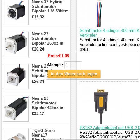
Nema 17 Hybrid-
Schrittmotor
Schrittmotor
Bipolar 1.8° 59Ncm
2A 4 Drähte mit 1m
€13.32
Kabel & Stecker
für 3D
Drucker/CNC
Schrittmotor 4-adriges 400-mm-K
Nema 23
Verbinder
Schrittmotor
Schrittmotor 4-adriges 400-mm-K
Bipolar 269oz.in
Verbinder online bei oyostepper.d
2,8A 57x57x76mm
€26.24
preis.
4-Draht-
Preis:
€1.08
Schrittmotor
23HS30-2804S
Menge :
Nema 23
Schrittmotor
In den Warenkorb legen
Bipolar 1.8 Grad
1.9Nm 3A 3.36V 4
€26.24
Drähte CNC
Schrittmotor DIY
CNC Fräse
Nema 23
Schrittmotor
Bipolar 425oz.in
4.2A 57x57x114mm
€35.17
4 Draht Hybrid
Schrittmotor
RS232-Adapterkabel auf USB 2.
TQEG-Serie
RS232-Adapterkabel auf USB 2.0
Nema17
98/98s/ME/2000/XP/Vista/7/Linu
Planetengetriebe