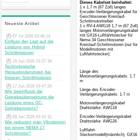
Dieses Kabelset beinhaltet:
Hybrid-
1 x 1,7 m (67 Zoll) langes
Schrittmotor
Encoder-Verlängerungskabel für
Geschlossener Kreislauf-
Schrittmotortreiber
Neueste Artikel
1 x RV-4 AWG18 1,7 m (67 Zoll)
langes Motorverlängerungskabel
mit GX16-Luftfahrtstecker für
07 Jul 2026 03:46:14
Nema 34 Geschlossener
Einfluss der Last auf die
Kreislauf-Schrittmotoren (nur für
Leistung von Hybrid
Modellmotoren mit
Schrittmotoren
Luftfahrtstecker);
29 Jun 2026 03:37:39
Technologische
Länge des
Herausforderungen bei
Motorverlängerungskabels: 1.7
linearen Schrittmotoren
m
17 Jun 2026 03:47:28
Länge des Encoder-
Wie beeinflusst die
Verlängerungskabels: 1.7 m
Getriebeübersetzung die
Leistung eines DC-
Motorverlängerungskabel
Drahtstärke: AWG18
Getriebemotors?
Encoder-Verlängerungskabel
09 Jun 2026 03:42:32
Drahtstärke: AWG26
Wie reduziert man Vibrationen
bei einem NEMA 17
Luftfahrt-
Schrittmotor?
Steckermodell(männlich): GX16