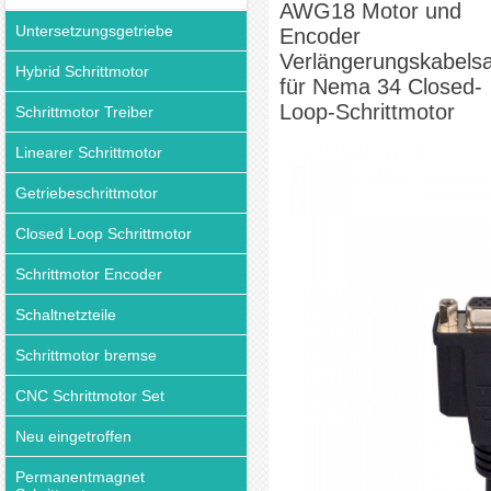
AWG18 Motor und
Untersetzungsgetriebe
Encoder
Verlängerungskabelsa
Hybrid Schrittmotor
für Nema 34 Closed-
Loop-Schrittmotor
Schrittmotor Treiber
Linearer Schrittmotor
Getriebeschrittmotor
Closed Loop Schrittmotor
Schrittmotor Encoder
Schaltnetzteile
Schrittmotor bremse
CNC Schrittmotor Set
Neu eingetroffen
Permanentmagnet