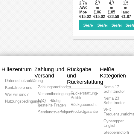
für
Motoren
Schrit
2.7m(106")
2,7
4,7
1,5
Nema
NEMA
PH2.0
AWG18
m
m
m
34
23 /
auf
Motor-
(106
(185
langes
Closed-
24 /
XH2.5
€15.02
und
Zoll)
€15.02
Zoll)
€23.59
RS232
€1.87
Loop-
34
Encoder-
AWG20
AWG20
Kabel
Schrittmotoren
Siehe Einzelheiten>
Siehe Einzelheite
Siehe Einz
Sieh
Verlängerungskabelsatz
Motor
Motor-
für
für
und
und
Closed
Nema
Encoder-
Encoder-
Loop-
34
Verlängerungskabel-
Verlängerungs
Schrit
Closed
Set
Set
Loop
für
für
Schrittmotor
Nema
Nema
23
23
und
und
24
24
Hilfezentrum
Zahlung und
Rückgabe
Heiße
Closed
Closed
Versand
und
Loop
Kategorien
Loop
Schrittmotor
Schrittmotor
Datenschutzerklärung
Rückerstattung
Zahlungsmethoden
Nema 17
Kontaktiere uns
Schrittmotor
Rückerstattung-
Versandbedingungen
Wer wir sind?
Politik
Nema 23
FAQ - Häufig
Nutzungsbedingungen
Schrittmotor
Rückgaberecht
gestellte Fragen
VFD
Produktgarantie
Sendungsverfolgung
Frequenzumrichte
Oyostepper
English
Steppermotorfr