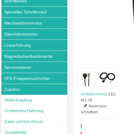
Schrittmotor
Spezieller Schrittmotor
Wechselstrommotor
Gleichstrommotor
Linearführung
Magnetpulverbaulemente
Servomotoren
VFD Frequenzumrichter
Zubehör
Artikelnummer:
CE2-
M2-18
Wellenkupplung
Rezension
Schrittmotor Halterung
schreiben
Kabel und Anschlüsse
Preis:
€10.72
Stoßdämpfer