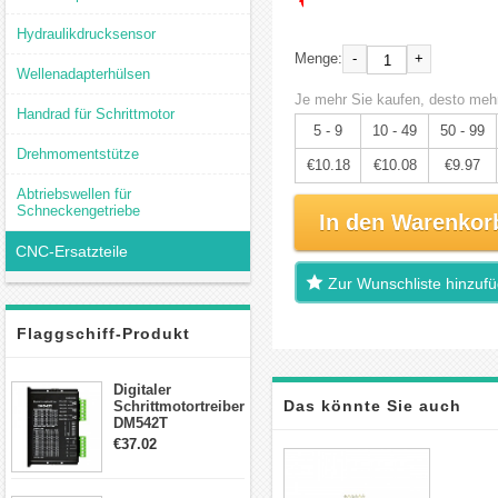
Hydraulikdrucksensor
-
+
Menge:
Wellenadapterhülsen
Je mehr Sie kaufen, desto mehr
Handrad für Schrittmotor
5 - 9
10 - 49
50 - 99
Drehmomentstütze
€10.18
€10.08
€9.97
Abtriebswellen für
Schneckengetriebe
In den Warenkor
CNC-Ersatzteile
Zur Wunschliste hinzuf
Flaggschiff-Produkt
Digitaler
Das könnte Sie auch
Schrittmotortreiber
DM542T
Schrittmotor
€37.02
interessieren
Treiber 1.0-4.2A 20-
50VDC für Nema
17, 23, 24