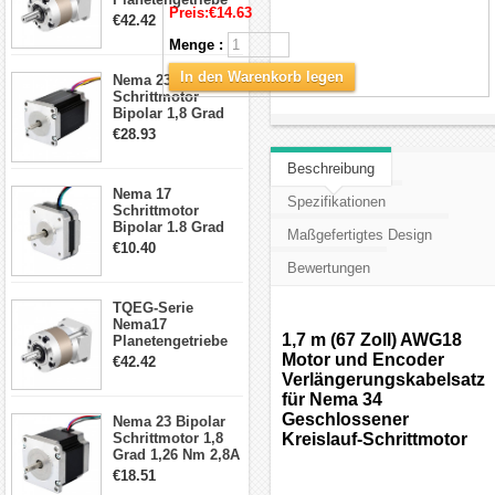
Preis:
€14.63
5:1 Spiel 15Arc-
€42.42
min für Nema 17
Menge :
Getriebe
Schrittmotor
In den Warenkorb legen
Nema 23
Schrittmotor
Bipolar 1,8 Grad
2,83Nm 4 A 2,26V
€28.93
CNC Hybrid-
Schrittmotor mit 8
Beschreibung
Anschlüssen
Nema 17
Spezifikationen
Schrittmotor
Bipolar 1.8 Grad
Maßgefertigtes Design
8.7Ncm 1A 3.5V 4
€10.40
Draden Hybrid-
Bewertungen
Schrittmotor
TQEG-Serie
Nema17
1,7 m (67 Zoll) AWG18
Planetengetriebe
10:1 Spiel 15Arc-
Motor und Encoder
€42.42
min für Nema 17
Verlängerungskabelsatz
Getriebe
für Nema 34
Schrittmotor
Geschlossener
Nema 23 Bipolar
Schrittmotor 1,8
Kreislauf-Schrittmotor
Grad 1,26 Nm 2,8A
2,5V 4 Drähte
€18.51
23hs22-2804s