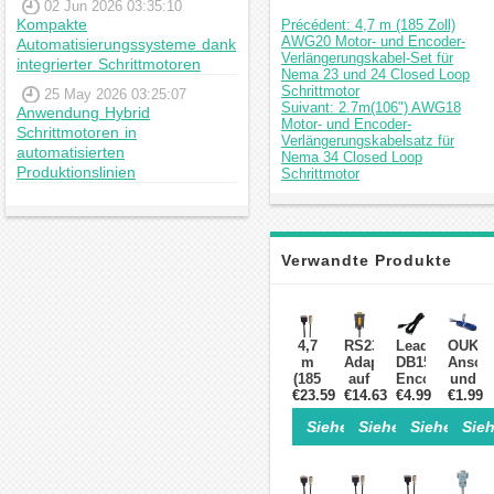
02 Jun 2026 03:35:10
Kompakte
Précédent: 4,7 m (185 Zoll)
AWG20 Motor- und Encoder-
Automatisierungssysteme dank
Verlängerungskabel-Set für
integrierter Schrittmotoren
Nema 23 und 24 Closed Loop
Schrittmotor
25 May 2026 03:25:07
Suivant: 2.7m(106") AWG18
Anwendung Hybrid
Motor- und Encoder-
Schrittmotoren in
Verlängerungskabelsatz für
automatisierten
Nema 34 Closed Loop
Produktionslinien
Schrittmotor
Verwandte Produkte
4,7
RS232-
Leadshine
OUKE
m
Adapterkabel
DB15
Ansch
(185
auf
Encoder-
und
Zoll)
€23.59
USB
€14.63
Kabel
€4.99
Verlän
€1.99
AWG18
2.0
6-
XH2.5
Siehe Einzelheiten>
Siehe Einzelheite
Siehe Einz
Sieh
Motor-
polig
passe
Encoder-
für
für
Verlängerungskabel-
Closed-
NEMA
Set
Loop-
17