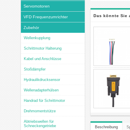
Servomotoren
Das könnte Sie 
VFD Frequenzumrichter
Zubehör
Wellenkupplung
Schrittmotor Halterung
Kabel und Anschlüsse
Stoßdämpfer
Hydraulikdrucksensor
Wellenadapterhülsen
Handrad für Schrittmotor
Drehmomentstütze
Abtriebswellen für
Schneckengetriebe
Beschreibung
Sp