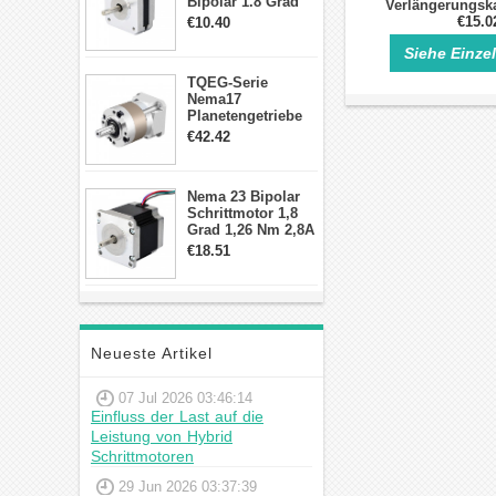
Bipolar 1.8 Grad
Verlängerungska
8.7Ncm 1A 3.5V 4
Nema 34 Clo
€15.0
€10.40
Draden Hybrid-
Schrittm
Schrittmotor
Siehe Einze
TQEG-Serie
Nema17
Planetengetriebe
10:1 Spiel 15Arc-
€42.42
min für Nema 17
Getriebe
Schrittmotor
Nema 23 Bipolar
Schrittmotor 1,8
Grad 1,26 Nm 2,8A
2,5V 4 Drähte
€18.51
23hs22-2804s
Hybrid-
Schrittmotor
Neueste Artikel
07 Jul 2026 03:46:14
Einfluss der Last auf die
Leistung von Hybrid
Schrittmotoren
29 Jun 2026 03:37:39