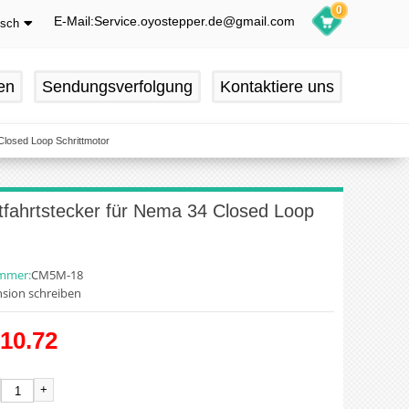
0
E-Mail:Service.oyostepper.de@gmail.com
tsch
glish
utsch
en
Sendungsverfolgung
Kontaktiere uns
ançais
pañol
Closed Loop Schrittmotor
fahrtstecker für Nema 34 Closed Loop
ummer:
CM5M-18
sion schreiben
10.72
+