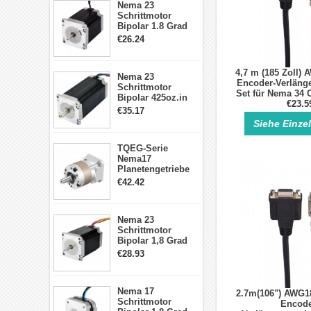
Nema 23
Schrittmotor
Bipolar 1.8 Grad
1.9Nm 3A 3.36V 4
€26.24
Drähte CNC
Schrittmotor DIY
CNC Fräse
4,7 m (185 Zoll)
Nema 23
Encoder-Verläng
Schrittmotor
Set für Nema 34 
Bipolar 425oz.in
Schrittmo
€23.5
4.2A 57x57x114mm
€35.17
4 Draht Hybrid
Siehe Einze
Schrittmotor
TQEG-Serie
Nema17
Planetengetriebe
5:1 Spiel 15Arc-
€42.42
min für Nema 17
Getriebe
Schrittmotor
Nema 23
Schrittmotor
Bipolar 1,8 Grad
2,83Nm 4 A 2,26V
€28.93
CNC Hybrid-
Schrittmotor mit 8
Anschlüssen
Nema 17
2.7m(106") AWG1
Schrittmotor
Encode