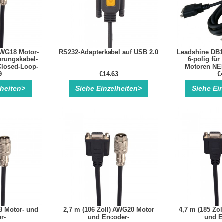
 AWG18 Motor-
RS232-Adapterkabel auf USB 2.0
Leadshine DB1
erungskabel-
6-polig für
Closed-Loop-
Motoren NEM
toren
9
€14.63
€
lheiten>
Siehe Einzelheiten>
Siehe Ei
8 Motor- und
2,7 m (106 Zoll) AWG20 Motor
4,7 m (185 Zo
r-
und Encoder-
und E