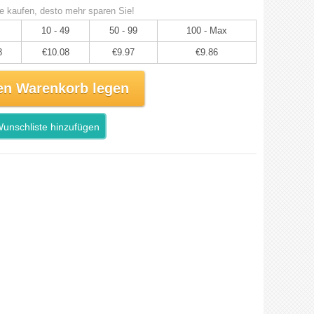
e kaufen, desto mehr sparen Sie!
10 - 49
50 - 99
100 - Max
8
€10.08
€9.97
€9.86
en Warenkorb legen
unschliste hinzufügen