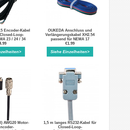
5 Encoder-Kabel
OUKEDA Anschluss und
 Closed-Loop-
Verlängerungskabel XH2.54
A 23 / 24 / 34
passend für NEMA 17
4.99
Schrittmotor, PH2.0 auf XH2.54
€1.99
nzelheiten>
Siehe Einzelheiten>
ll) AWG20 Motor-
1,5 m langes RS232-Kabel für
ncoder-
Closed-Loop-