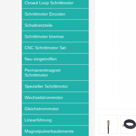
Closed Loop Schrittmotor
Schrittmotor Encoder
Schaltnetzteile
Schrittmotor bremse
CNC Schrittmotor Set
Neu eingetroffen
Permanentmagnet
Schrittmotor
Spezieller Schrittmotor
Wechselstrommotor
Gleichstrommotor
Linearführung
Magnetpulverbaulemente