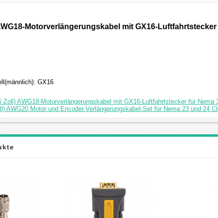
) AWG18-Motorverlängerungskabel mit GX16-Luftfahrtstecker
ell(männlich): GX16
6 Zoll) AWG18-Motorverlängerungskabel mit GX16-Luftfahrtstecker für Nema 
oll) AWG20 Motor und Encoder-Verlängerungskabel-Set für Nema 23 und 24 Cl
ukte