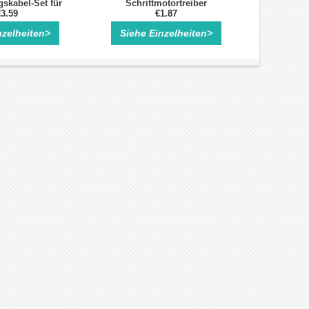
skabel-Set für
Schrittmotortreiber
24 Closed Loop
3.59
€1.87
ttmotor
nzelheiten>
Siehe Einzelheiten>