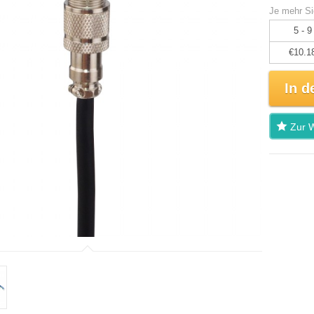
Je mehr Si
5 - 9
€10.1
In d
Zur W