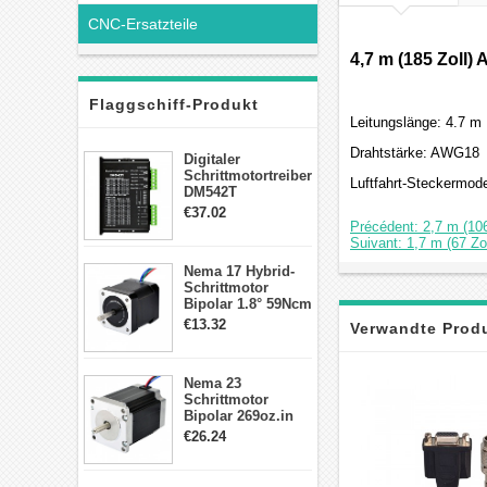
CNC-Ersatzteile
4,7 m (185 Zoll
Flaggschiff-Produkt
Leitungslänge: 4.7 m
Drahtstärke: AWG18
Digitaler
Schrittmotortreiber
Luftfahrt-Steckermod
DM542T
Schrittmotor
€37.02
Treiber 1.0-4.2A 20-
Précédent: 2,7 m (10
50VDC für Nema
Suivant: 1,7 m (67 Z
17, 23, 24
Nema 17 Hybrid-
Schrittmotor
Schrittmotor
Bipolar 1.8° 59Ncm
2A 4 Drähte mit 1m
€13.32
Verwandte Prod
Kabel & Stecker
für 3D
Drucker/CNC
Nema 23
Schrittmotor
Bipolar 269oz.in
2,8A 57x57x76mm
€26.24
4-Draht-
Schrittmotor
23HS30-2804S