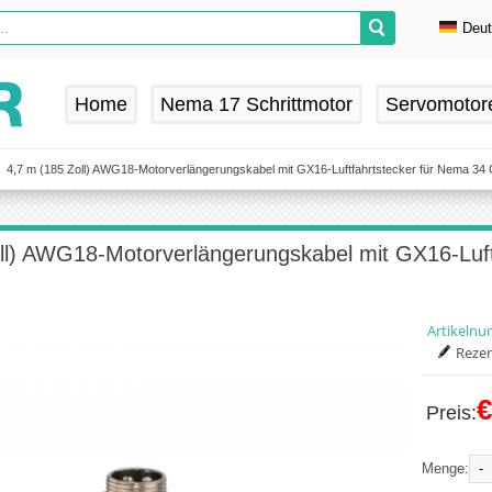
Deu
En
De
Home
Nema 17 Schrittmotor
Servomotor
Fr
Es
4,7 m (185 Zoll) AWG18-Motorverlängerungskabel mit GX16-Luftfahrtstecker für Nema 34 
ll) AWG18-Motorverlängerungskabel mit GX16-Luft
Artikeln
Rezen
€
Preis:
-
Menge: