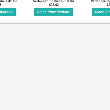
belsatz für
Verlängerungskabel-Set für
Verlängerung
sed Loop
2
Nema 23 und 24 Closed Loop
€15.02
Nema 23 und 
€2
otor
Schrittmotor
Schri
lheiten>
Siehe Einzelheiten>
Siehe Ei