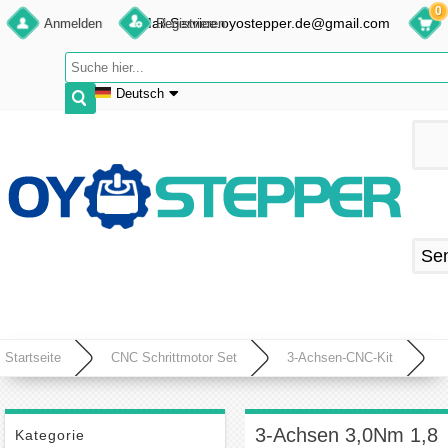
0
E-Mail:Service.oyostepper.de@gmail.com
Anmelden
Registrieren
Deutsch
English
Deutsch
Français
Español
Se
Startseite
CNC Schrittmotor Set
3-Achsen-CNC-Kit
3-Achsen 3,0Nm 1,8 Grad Bipolar Nema-23 Schrittmotor, Schritttreiber und Netzteil
3-Achsen 3,0Nm 1,8
Kategorie