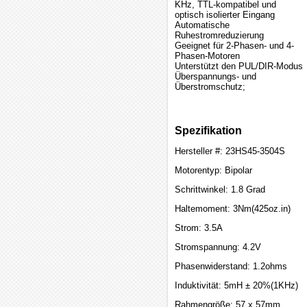
KHz, TTL-kompatibel und
optisch isolierter Eingang
Automatische
Ruhestromreduzierung
Geeignet für 2-Phasen- und 4-
Phasen-Motoren
Unterstützt den PUL/DIR-Modus
Überspannungs- und
Überstromschutz;
Spezifikation
Hersteller #: 23HS45-3504S
Motorentyp: Bipolar
Schrittwinkel: 1.8 Grad
Haltemoment: 3Nm(425oz.in)
Strom: 3.5A
Stromspannung: 4.2V
Phasenwiderstand: 1.2ohms
Induktivität: 5mH ± 20%(1KHz)
Rahmengröße: 57 x 57mm