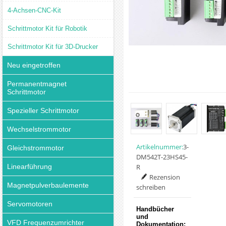
4-Achsen-CNC-Kit
Schrittmotor Kit für Robotik
Schrittmotor Kit für 3D-Drucker
Neu eingetroffen
Permanentmagnet
Schrittmotor
Spezieller Schrittmotor
Wechselstrommotor
Artikelnummer:
3-
Gleichstrommotor
DM542T-23HS45-
Linearführung
R
Rezension
Magnetpulverbaulemente
schreiben
Servomotoren
Handbücher
und
VFD Frequenzumrichter
Dokumentation: