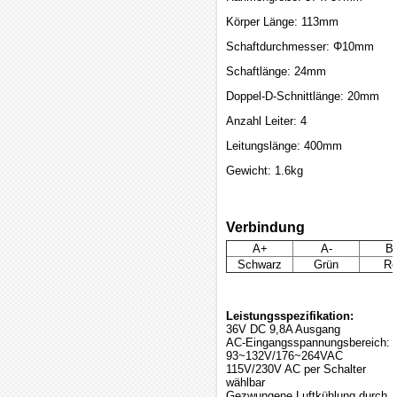
Körper Länge: 113mm
Schaftdurchmesser: Φ10mm
Schaftlänge: 24mm
Doppel-D-Schnittlänge: 20mm
Anzahl Leiter: 4
Leitungslänge: 400mm
Gewicht: 1.6kg
Verbindung
A+
A-
B
Schwarz
Grün
Ro
Leistungsspezifikation:
36V DC 9,8A Ausgang
AC-Eingangsspannungsbereich:
93~132V/176~264VAC
115V/230V AC per Schalter
wählbar
Gezwungene Luftkühlung durch