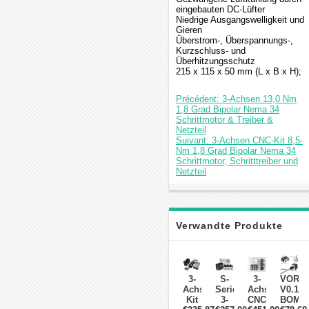
eingebauten DC-Lüfter
Niedrige Ausgangswelligkeit und
Gieren
Überstrom-, Überspannungs-,
Kurzschluss- und
Überhitzungsschutz
215 x 115 x 50 mm (L x B x H);
Précédent: 3-Achsen 13,0 Nm
1,8 Grad Bipolar Nema 34
Schrittmotor & Treiber &
Netzteil
Suivant: 3-Achsen CNC-Kit 8,5-
Nm 1,8 Grad Bipolar Nema 34
Schrittmotor, Schritttreiber und
Netzteil
Verwandte Produkte
3-
S-
3-
VORO
Achsen-
Serie
Achsen
V0.1
Kit
3-
CNC-
BOM