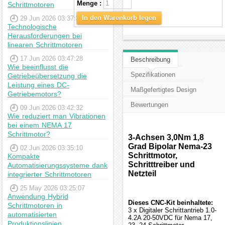
Menge :
Schrittmotoren
In den Warenkorb legen
29 Jun 2026 03:37:39
Technologische
Herausforderungen bei
linearen Schrittmotoren
17 Jun 2026 03:47:28
Beschreibung
Wie beeinflusst die
Spezifikationen
Getriebeübersetzung die
Leistung eines DC-
Maßgefertigtes Design
Getriebemotors?
Bewertungen
09 Jun 2026 03:42:32
Wie reduziert man Vibrationen
bei einem NEMA 17
Schrittmotor?
3-Achsen 3,0Nm 1,8
Grad Bipolar Nema-23
02 Jun 2026 03:35:10
Schrittmotor,
Kompakte
Schritttreiber und
Automatisierungssysteme dank
Netzteil
integrierter Schrittmotoren
25 May 2026 03:25:07
Anwendung Hybrid
Dieses CNC-Kit beinhaltete:
Schrittmotoren in
3 x Digitaler Schrittantrieb 1.0-
automatisierten
4.2A 20-50VDC für Nema 17,
Produktionslinien