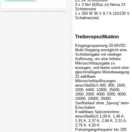
23, 24 Schrittmotor
3 x 3 Nm (425oz.in) Nema 23
Schrittmotor
1 x 350 W 36 V 9,7 A 115/230 V
Schaltnetzteil;
Treiberspezifikation
Eingangsspannung 20-50VDC
Multi-Stepping ermöglicht eine
Schritteingabe mit niedriger
Auflösung, um eine höhere
Mikroschrittausgabe zu
erzeugen, und bietet somit eine
gleichmäßigere Motorbewegung
15 wählbare
Mikroschrittauflösungen
einschließlich 400, 800, 1600,
3200, 6400, 12800, 25600,
1000, 2000, 4000, 5000, 8000,
10000, 20000, 25000
Sanftanlauf ohne „Sprung“ beim
Einschalten
8 wählbare Spitzenströme
einschließlich 1,00 A, 1,46 A,
1,91 A, 2,37 A, 2,84 A, 3,31 A,
3,76 A, 4,20 A
Pulseingangsfrequenz bis 200