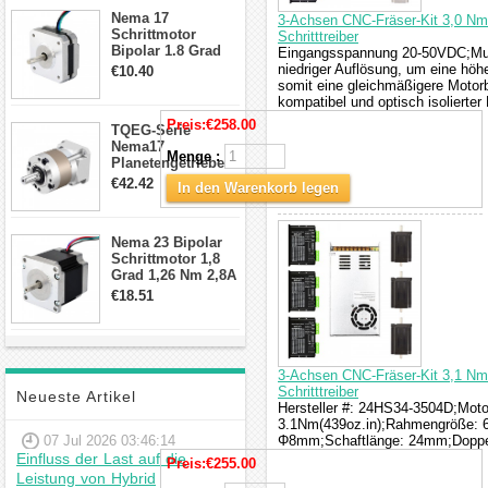
Anschlüssen
Nema 17
3-Achsen CNC-Fräser-Kit 3,0 Nm 
Schrittmotor
Schritttreiber
Bipolar 1.8 Grad
Eingangsspannung 20-50VDC;Multi
8.7Ncm 1A 3.5V 4
niedriger Auflösung, um eine höh
€10.40
Draden Hybrid-
somit eine gleichmäßigere Moto
Schrittmotor
kompatibel und optisch isolierter
Preis:
€258.00
TQEG-Serie
Nema17
Menge :
Planetengetriebe
10:1 Spiel 15Arc-
€42.42
In den Warenkorb legen
min für Nema 17
Getriebe
Schrittmotor
Nema 23 Bipolar
Schrittmotor 1,8
Grad 1,26 Nm 2,8A
2,5V 4 Drähte
€18.51
23hs22-2804s
Hybrid-
Schrittmotor
3-Achsen CNC-Fräser-Kit 3,1 Nm 
Schritttreiber
Neueste Artikel
Hersteller #: 24HS34-3504D;Motor
3.1Nm(439oz.in);Rahmengröße: 
07 Jul 2026 03:46:14
Φ8mm;Schaftlänge: 24mm;Doppel
Einfluss der Last auf die
Preis:
€255.00
Leistung von Hybrid