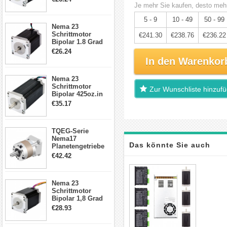
4-Draht-
Je mehr Sie kaufen, desto mehr
Schrittmotor
5 - 9
10 - 49
50 - 99
23HS30-2804S
Nema 23
Schrittmotor
€241.30
€238.76
€236.22
Bipolar 1.8 Grad
1.9Nm 3A 3.36V 4
€26.24
Drähte CNC
In den Warenkor
Schrittmotor DIY
CNC Fräse
Nema 23
Schrittmotor
Zur Wunschliste hinzuf
Bipolar 425oz.in
4.2A 57x57x114mm
€35.17
4 Draht Hybrid
Schrittmotor
TQEG-Serie
Nema17
Das könnte Sie auch
Planetengetriebe
5:1 Spiel 15Arc-
€42.42
min für Nema 17
interessieren
Getriebe
Schrittmotor
Nema 23
Schrittmotor
Bipolar 1,8 Grad
2,83Nm 4 A 2,26V
€28.93
CNC Hybrid-
Schrittmotor mit 8