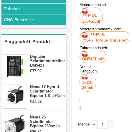
Motordatenblatt:
Zubehör
23HS45-
CNC-Ersatzteile
3504S.pdf
Motordrehmomentkurve:
23HS45-
3504S_Torque_Curve.pdf
Flaggschiff-Produkt
Fahrerhandbuch:
Digitaler
DM542T.pdf
Schrittmotortreiber
DM542T
Netzteil
Schrittmotor
€37.02
Handbuch:
Treiber 1.0-4.2A 20-
50VDC für Nema
S-350-
17, 23, 24
Nema 17 Hybrid-
Schrittmotor
36.pdf
Schrittmotor
Bipolar 1.8° 59Ncm
2A 4 Drähte mit 1m
Preis:
€13.32
Kabel & Stecker
€254.00
für 3D
Drucker/CNC
Nema 23
Schrittmotor
-
+
Menge:
Bipolar 269oz.in
2,8A 57x57x76mm
€26.24