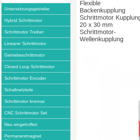
Flexible
Untersetzungsgetriebe
Backenkupplung
Schrittmotor Kupplun
Hybrid Schrittmotor
20 x 30 mm
Schrittmotor-
Schrittmotor Treiber
Wellenkupplung
Linearer Schrittmotor
Getriebeschrittmotor
Closed Loop Schrittmotor
Schrittmotor Encoder
Schaltnetzteile
Schrittmotor bremse
CNC Schrittmotor Set
Neu eingetroffen
Permanentmagnet