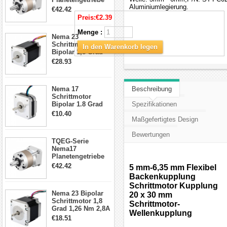
Aluminiumlegierung.
5:1 Spiel 15Arc-
€42.42
min für Nema 17
Preis:
€2.39
Getriebe
Schrittmotor
Menge :
Nema 23
Schrittmotor
In den Warenkorb legen
Bipolar 1,8 Grad
2,83Nm 4 A 2,26V
€28.93
CNC Hybrid-
Schrittmotor mit 8
Anschlüssen
Nema 17
Beschreibung
Schrittmotor
Bipolar 1.8 Grad
Spezifikationen
8.7Ncm 1A 3.5V 4
€10.40
Draden Hybrid-
Maßgefertigtes Design
Schrittmotor
Bewertungen
TQEG-Serie
Nema17
Planetengetriebe
10:1 Spiel 15Arc-
€42.42
5 mm-6,35 mm Flexibel
min für Nema 17
Backenkupplung
Getriebe
Schrittmotor Kupplung
Schrittmotor
Nema 23 Bipolar
20 x 30 mm
Schrittmotor 1,8
Schrittmotor-
Grad 1,26 Nm 2,8A
Wellenkupplung
2,5V 4 Drähte
€18.51
23hs22-2804s