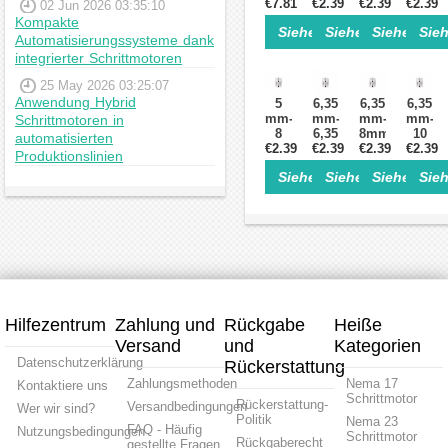
Flexibel
€7.81
€2.39
mm
€2.39
mm
€2.39
mm
02 Jun 2026 03:35:10
Klauenkupplung
Flexible
Flexible
Flexib
Kompakte
Siehe Einzelheiten>
Siehe Einzelheite
Siehe Einz
Sieh
Wellenkupplung
Wellenkupplung
Wellenkupplu
Welle
Automatisierungssysteme dank
30x40mm
Schrittmotor
Schrittmotor
Schrit
integrierter Schrittmotoren
CNC
Kupplung
Kupplung
Kuppl
Schrittmotor
18 x
18 x
18 x
25 May 2026 03:25:07
Keilnut
25mm
25
25mm
Anwendung Hybrid
5
6,35
6,35
6,35
Wellenkoppler
Schrittmotor-
mm
Schrit
mm-
mm-
mm-
mm-
Schrittmotoren in
Wellenkupplung
Schrittmotor-
Welle
8
6,35
8mm
10
automatisierten
Wellenkupplu
€2.39
mm
€2.39
mm
flexible
€2.39
€2.39
mm
Produktionslinien
flexible
Flexible
Wellenkupplu
Flexib
Siehe Einzelheiten>
Siehe Einzelheite
Siehe Einz
Sieh
Wellenkupplung
Wellenkupplung
18 x
Welle
18 x
18 x
25
18 x
25
25
mm
25
mm
mm
Schrittmotor
mm
Schrittmotor-
Schrittmotor
Wellenkupplu
Schrit
Wellenkupplung
Wellenkupplung
Welle
Schrit
Kuppl
Hilfezentrum
Zahlung und
Rückgabe
Heiße
Versand
und
Kategorien
Datenschutzerklärung
Rückerstattung
Zahlungsmethoden
Nema 17
Kontaktiere uns
Schrittmotor
Rückerstattung-
Versandbedingungen
Wer wir sind?
Politik
Nema 23
FAQ - Häufig
Nutzungsbedingungen
Schrittmotor
Rückgaberecht
gestellte Fragen