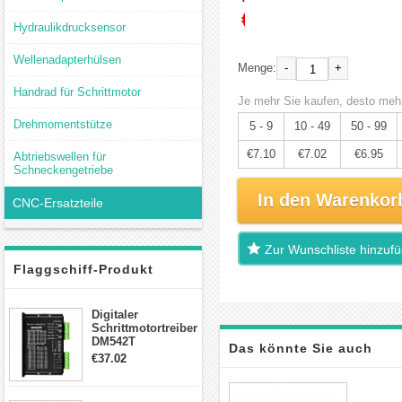
€7.47
Hydraulikdrucksensor
Wellenadapterhülsen
-
+
Menge:
Handrad für Schrittmotor
Je mehr Sie kaufen, desto mehr
Drehmomentstütze
5 - 9
10 - 49
50 - 99
€7.10
€7.02
€6.95
Abtriebswellen für
Schneckengetriebe
In den Warenkor
CNC-Ersatzteile
Zur Wunschliste hinzuf
Flaggschiff-Produkt
Digitaler
Schrittmotortreiber
DM542T
Das könnte Sie auch
Schrittmotor
€37.02
Treiber 1.0-4.2A 20-
50VDC für Nema
interessieren
17, 23, 24