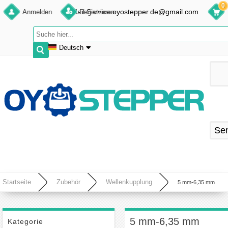
0
E-Mail:Service.oyostepper.de@gmail.com
Anmelden
Registrieren
Deutsch
English
Deutsch
Français
Español
Se
Startseite
Zubehör
Wellenkupplung
5 mm-6,35 mm
Flexible Backenkupplung Schrittmotor Kupplung 20 x 30 mm Schrittmotor-Wellenkupplung
5 mm-6,35 mm
Kategorie