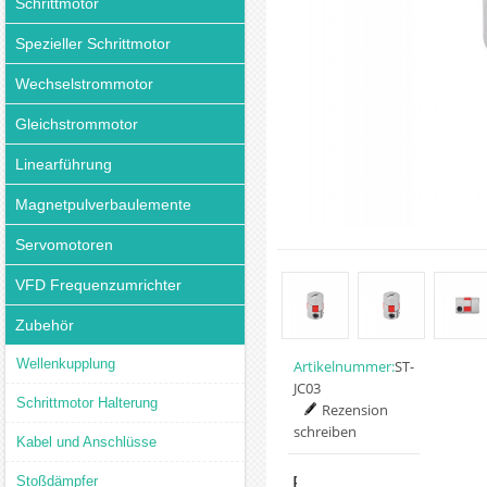
Schrittmotor
Spezieller Schrittmotor
Wechselstrommotor
Gleichstrommotor
Linearführung
Magnetpulverbaulemente
Servomotoren
VFD Frequenzumrichter
Zubehör
Wellenkupplung
Artikelnummer:
ST-
JC03
Schrittmotor Halterung
Rezension
schreiben
Kabel und Anschlüsse
Preis:
Stoßdämpfer