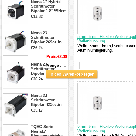
Nema 17 Hybrid-
Schrittmotor
Schrittmotor
Bipolar 1.8° 59Ncm
2A 4 Drähte mit 1m
€13.32
Kabel & Stecker
für 3D
Drucker/CNC
Nema 23
5 mm-5 mm Flexible Wellenkuppl
Schrittmotor
Wellenkupplung
Bipolar 269oz.in
Welle: 5mm - 5mm;Durchmesser:
2,8A 57x57x76mm
€26.24
Aluminiumlegierung.
4-Draht-
Schrittmotor
Preis:
€2.39
23HS30-2804S
Nema 23
Menge :
Schrittmotor
Bipolar 1.8 Grad
In den Warenkorb legen
1.9Nm 3A 3.36V 4
€26.24
Drähte CNC
Schrittmotor DIY
CNC Fräse
Nema 23
Schrittmotor
Bipolar 425oz.in
4.2A 57x57x114mm
€35.17
4 Draht Hybrid
Schrittmotor
5 mm-6 mm Flexible Wellenkuppl
TQEG-Serie
Wellenkupplung
Nema17
Welle: 5mm - 6mm;P/N: ST-FC02
Planetengetriebe