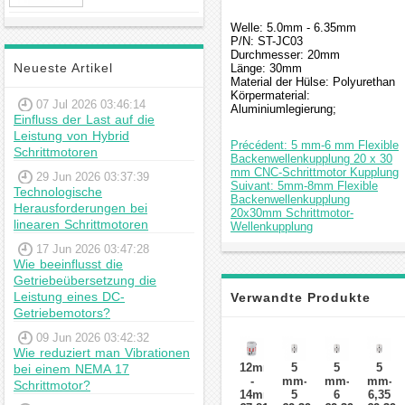
Hybrid-
Schrittmotor
Welle: 5.0mm - 6.35mm
P/N: ST-JC03
Durchmesser: 20mm
Neueste Artikel
Länge: 30mm
Material der Hülse: Polyurethan
Körpermaterial:
07 Jul 2026 03:46:14
Aluminiumlegierung;
Einfluss der Last auf die
Leistung von Hybrid
Précédent: 5 mm-6 mm Flexible
Schrittmotoren
Backenwellenkupplung 20 x 30
mm CNC-Schrittmotor Kupplung
29 Jun 2026 03:37:39
Suivant: 5mm-8mm Flexible
Technologische
Backenwellenkupplung
Herausforderungen bei
20x30mm Schrittmotor-
linearen Schrittmotoren
Wellenkupplung
17 Jun 2026 03:47:28
Wie beeinflusst die
Getriebeübersetzung die
Leistung eines DC-
Verwandte Produkte
Getriebemotors?
09 Jun 2026 03:42:32
Wie reduziert man Vibrationen
12mm
5
5
5
bei einem NEMA 17
-
mm-
mm-
mm-
Schrittmotor?
14mm
5
6
6,35