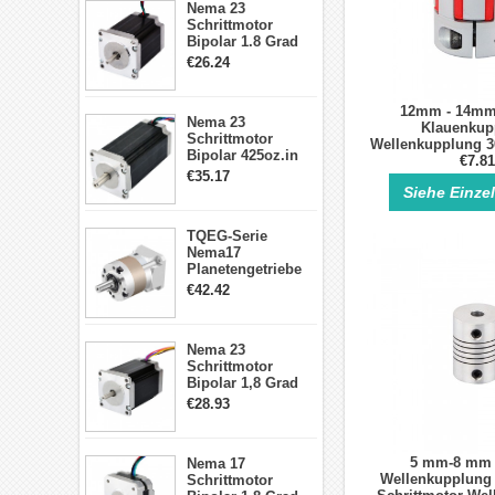
Nema 23
Schrittmotor
Bipolar 1.8 Grad
1.9Nm 3A 3.36V 4
€26.24
Drähte CNC
Schrittmotor DIY
CNC Fräse
12mm - 14mm 
Nema 23
Klauenkup
Schrittmotor
Wellenkupplung 
Bipolar 425oz.in
Schrittmotor
€7.81
4.2A 57x57x114mm
€35.17
Wellenko
4 Draht Hybrid
Siehe Einze
Schrittmotor
TQEG-Serie
Nema17
Planetengetriebe
5:1 Spiel 15Arc-
€42.42
min für Nema 17
Getriebe
Schrittmotor
Nema 23
Schrittmotor
Bipolar 1,8 Grad
2,83Nm 4 A 2,26V
€28.93
CNC Hybrid-
Schrittmotor mit 8
Anschlüssen
5 mm-8 mm f
Nema 17
Wellenkupplung
Schrittmotor