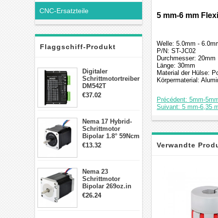
CNC-Ersatzteile
5 mm-6 mm Flex
Welle: 5.0mm - 6.0m
Flaggschiff-Produkt
P/N: ST-JC02
Durchmesser: 20mm
Länge: 30mm
Digitaler
Material der Hülse: P
Schrittmotortreiber
Körpermaterial: Alumi
DM542T
Schrittmotor
€37.02
Précédent: 5mm-5mm 
Treiber 1.0-4.2A 20-
Suivant: 5 mm-6,35 m
50VDC für Nema
17, 23, 24
Nema 17 Hybrid-
Schrittmotor
Schrittmotor
Bipolar 1.8° 59Ncm
2A 4 Drähte mit 1m
Verwandte Prod
€13.32
Kabel & Stecker
für 3D
Drucker/CNC
Nema 23
Schrittmotor
Bipolar 269oz.in
2,8A 57x57x76mm
€26.24
4-Draht-
Schrittmotor
23HS30-2804S