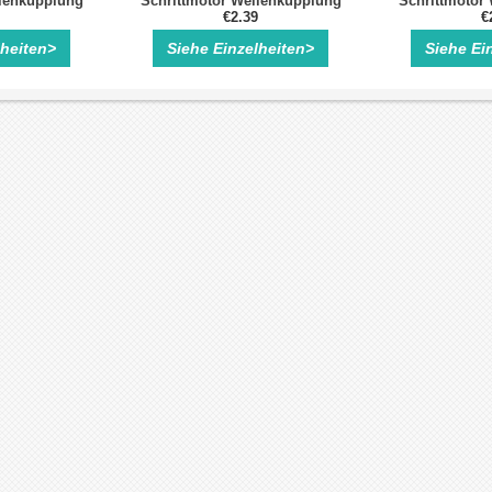
llenkupplung
Schrittmotor Wellenkupplung
Schrittmotor
€2.39
€
lheiten>
Siehe Einzelheiten>
Siehe Ei