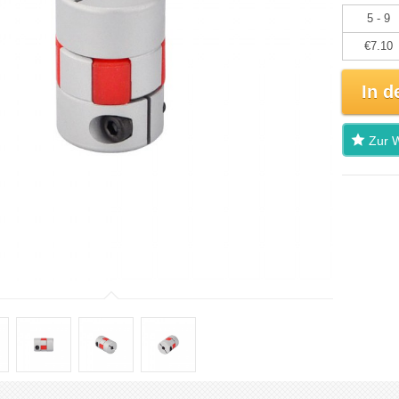
5 - 9
€7.10
In d
Zur W