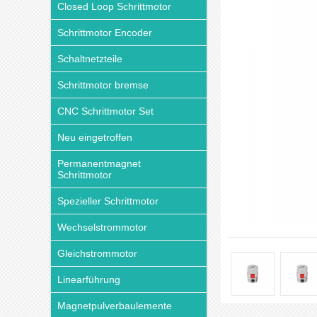
Closed Loop Schrittmotor
Schrittmotor Encoder
Schaltnetzteile
Schrittmotor bremse
CNC Schrittmotor Set
Neu eingetroffen
Permanentmagnet
Schrittmotor
Spezieller Schrittmotor
Wechselstrommotor
Gleichstrommotor
Linearführung
Magnetpulverbaulemente