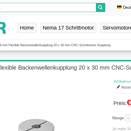
Deu
En
De
Home
Nema 17 Schrittmotor
Servomotor
Fr
Es
6 mm Flexible Backenwellenkupplung 20 x 30 mm CNC-Schrittmotor Kupplung
exible Backenwellenkupplung 20 x 30 mm CNC-Sc
Artikeln
Rezen
€
Preis:
-
Menge:
Je mehr Si