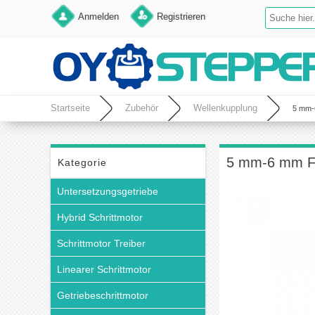
Anmelden
Registrieren
Startseite
Zubehör
Wellenkupplung
5 mm-
5 mm-6 mm Fl
Kategorie
Untersetzungsgetriebe
Hybrid Schrittmotor
Schrittmotor Treiber
Linearer Schrittmotor
Getriebeschrittmotor