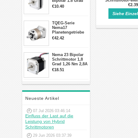
Schrittmotor-We
Bipolar 1.8 Grad
€2.39
8.7Ncm 1A 3.5V 4
€10.40
Draden Hybrid-
Siehe Einze
Schrittmotor
TQEG-Serie
Nema17
Planetengetriebe
10:1 Spiel 15Arc-
€42.42
min für Nema 17
Getriebe
Schrittmotor
Nema 23 Bipolar
Schrittmotor 1,8
Grad 1,26 Nm 2,8A
2,5V 4 Drähte
€18.51
23hs22-2804s
Hybrid-
Schrittmotor
Neueste Artikel
07 Jul 2026 03:46:14
Einfluss der Last auf die
Leistung von Hybrid
Schrittmotoren
29 Jun 2026 03:37:39