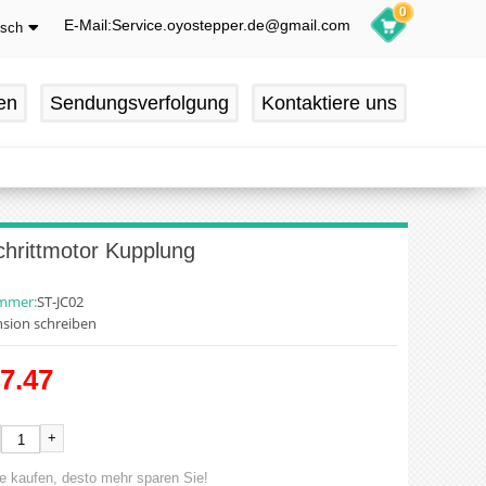
0
E-Mail:Service.oyostepper.de@gmail.com
tsch
glish
utsch
en
Sendungsverfolgung
Kontaktiere uns
ançais
pañol
hrittmotor Kupplung
ummer:
ST-JC02
sion schreiben
7.47
+
e kaufen, desto mehr sparen Sie!