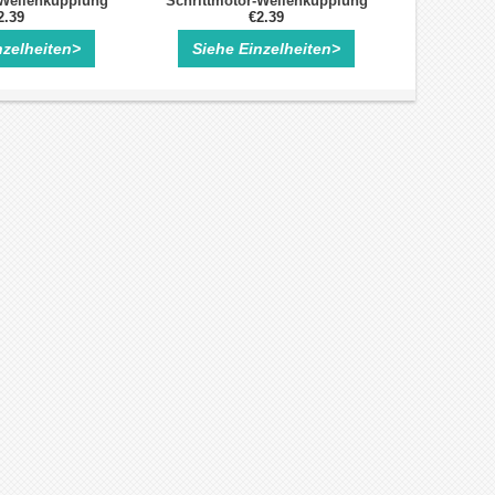
 Wellenkupplung
Schrittmotor-Wellenkupplung
2.39
Schrittmotor Kupplung
€2.39
nzelheiten>
Siehe Einzelheiten>