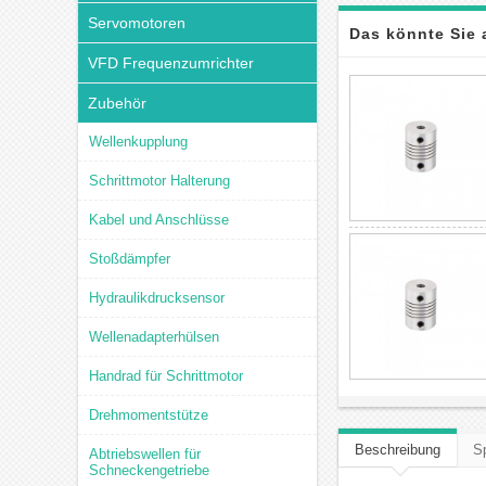
Servomotoren
Das könnte Sie 
VFD Frequenzumrichter
Zubehör
Wellenkupplung
Schrittmotor Halterung
Kabel und Anschlüsse
Stoßdämpfer
Hydraulikdrucksensor
Wellenadapterhülsen
Handrad für Schrittmotor
Drehmomentstütze
Beschreibung
Sp
Abtriebswellen für
Schneckengetriebe