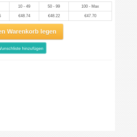
10 - 49
50 - 99
100 - Max
6
€48.74
€48.22
€47.70
en Warenkorb legen
unschliste hinzufügen