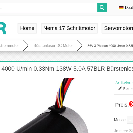
Deu
En
De
Home
Nema 17 Schrittmotor
Servomotor
Fr
Es
hstrommotor
Bürstenloser DC Motor
36V 3 Phasen 4000 U/min 0.33
 4000 U/min 0.33Nm 138W 5.0A 57BLR Bürstenlos
Artikeln
Rezen
€
Preis:
-
Menge:
Je mehr Si