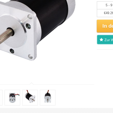
5 - 9
€49.2
In d
Zur W