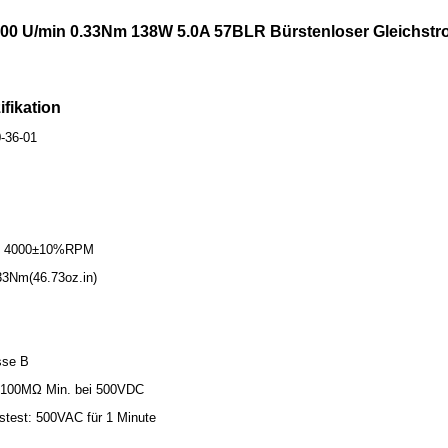
00 U/min 0.33Nm 138W 5.0A 57BLR Bürstenloser Gleichst
ifikation
0-36-01
t: 4000±10%RPM
3Nm(46.73oz.in)
sse B
: 100MΩ Min. bei 500VDC
stest: 500VAC für 1 Minute