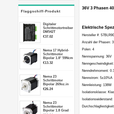
36V 3 Phasen 40
Flaggschiff-Produkt
Digitaler
Elektrische Spez
Schrittmotortreiber
DM542T
Hersteller #: 57BLR9
Schrittmotor
€37.02
Treiber 1.0-4.2A 20-
Anzahl der Phasen: 3
50VDC für Nema
17, 23, 24
Polen: 4
Nema 17 Hybrid-
Schrittmotor
Schrittmotor
Nennspannung: 36V
Bipolar 1.8° 59Ncm
2A 4 Drähte mit 1m
€13.32
Nenngeschwindigkei
Kabel & Stecker
für 3D
Nenndrehmoment: 0.3
Drucker/CNC
Nema 23
Nennstrom: 5±10%A
Schrittmotor
Bipolar 269oz.in
Nennleistung: 138W
2,8A 57x57x76mm
€26.24
4-Draht-
Isolationsklasse: Kla
Schrittmotor
Isolationswiderstand
23HS30-2804S
Nema 23
Durchschlagfestigkeit
Schrittmotor
Bipolar 1.8 Grad