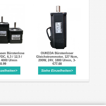
sen Bürstenlose
OUKEDA Bürstenloser
C, 6,3 / 12,5 /
Gleichstrommotor, 127 Ncm,
 4000 U/min
200W, 24V, 1800 U/min, 3-
Gleichstrommotor
0.99
Phasen, Ø60 mm mit
€77.00
Passfedernut
nzelheiten>
Siehe Einzelheiten>