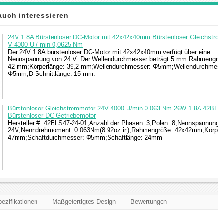
auch interessieren
24V 1.8A Bürstenloser DC-Motor mit 42x42x40mm Bürstenloser Gleichstr
V 4000 U / min 0,0625 Nm
Der 24V 1.8A bürstenloser DC-Motor mit 42x42x40mm verfügt über eine
Nennspannung von 24 V. Der Wellendurchmesser beträgt 5 mm.Rahmengr
42 mm;Körperlänge: 39,2 mm;Wellendurchmesser: Φ5mm;Wellendurchme
Φ5mm;D-Schnittlänge: 15 mm.
Bürstenloser Gleichstrommotor 24V 4000 U/min 0.063 Nm 26W 1.9A 42B
Bürstenloser DC Getriebemotor
Hersteller #: 42BLS47-24-01;Anzahl der Phasen: 3;Polen: 8;Nennspannung
24V;Nenndrehmoment: 0.063Nm(8.92oz.in);Rahmengröße: 42x42mm;Körpe
47mm;Schaftdurchmesser: Φ5mm;Schaftlänge: 24mm.
ezifikationen
Maßgefertigtes Design
Bewertungen