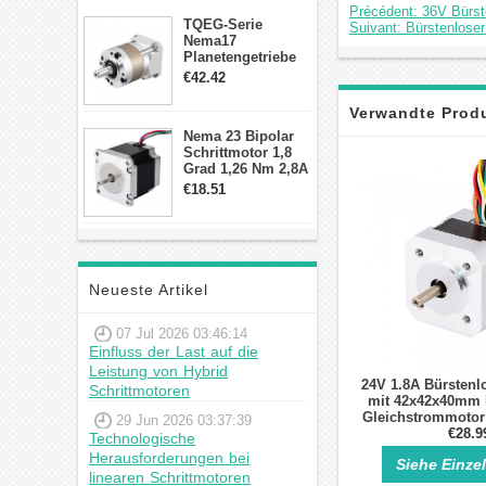
Précédent: 36V Bürs
TQEG-Serie
Suivant: Bürstenlos
Nema17
Planetengetriebe
10:1 Spiel 15Arc-
€42.42
min für Nema 17
Getriebe
Verwandte Prod
Schrittmotor
Nema 23 Bipolar
Schrittmotor 1,8
Grad 1,26 Nm 2,8A
2,5V 4 Drähte
€18.51
23hs22-2804s
Hybrid-
Schrittmotor
Neueste Artikel
07 Jul 2026 03:46:14
Einfluss der Last auf die
Leistung von Hybrid
24V 1.8A Bürstenl
Schrittmotoren
mit 42x42x40mm 
Gleichstrommotor 
29 Jun 2026 03:37:39
min 0,06
€28.9
Technologische
Herausforderungen bei
Siehe Einze
linearen Schrittmotoren