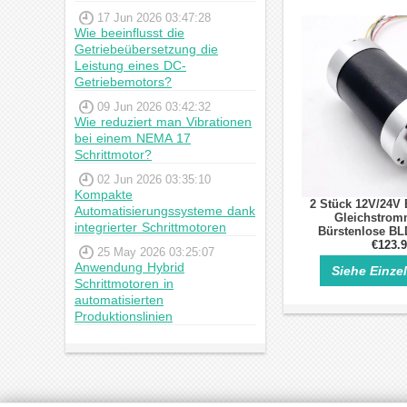
17 Jun 2026 03:47:28
Wie beeinflusst die
Getriebeübersetzung die
Leistung eines DC-
Getriebemotors?
09 Jun 2026 03:42:32
Wie reduziert man Vibrationen
bei einem NEMA 17
Schrittmotor?
02 Jun 2026 03:35:10
Kompakte
2 Stück 12V/24V 
Automatisierungssysteme dank
Gleichstrom
integrierter Schrittmotoren
Bürstenlose BL
kg.cm 800–80
€123.
25 May 2026 03:25:07
Anwendung Hybrid
Siehe Einze
Schrittmotoren in
automatisierten
Produktionslinien