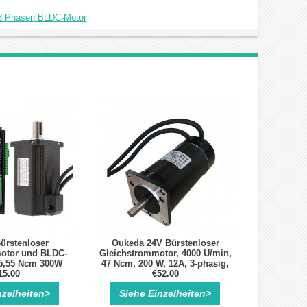
 3 Phasen BLDC-Motor
ürstenloser
Oukeda 24V Bürstenloser
otor und BLDC-
Gleichstrommotor, 4000 U/min,
95,55 Ncm 300W
47 Ncm, 200 W, 12A, 3-phasig,
U/min Drehstrom
15.00
57mm, BLDC-Motor
€52.00
nzelheiten>
Siehe Einzelheiten>