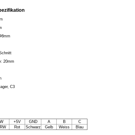
ezifikation
mm
m
 Φ8mm
Schnitt
ge: 20mm
m
ager, C3
W
+5V
GND
A
B
C
RW
Rot
Schwarz
Gelb
Weiss
Blau