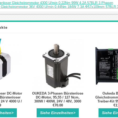
tenloser Gleichstrommotor 4300 U/min 0.22Nm 99W 4.2A 57BLR 3 Phasen
er Gleichstrommotor 36V 4000 U/min 0.44Nm 184W 7.3A Ф57x109mm 57BLR
ukte
oser DC-Motor
OUKEDA 3-Phasen Bürstenlose
Oukeda B
Bürstenloser
DC-Motor, 95,55 / 127 Ncm,
Gleichstromm
24 V 4000 U /
300W / 400W, 24V / 48V, 3000
Treiber-Kit 
25 Nm
9
€70.00
U/min
24V/48V 3000 
€1
lheiten>
Siehe Einzelheiten>
Siehe Ei