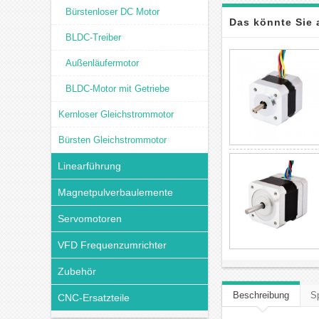
Bürstenloser DC Motor
Das könnte Sie 
BLDC-Treiber
Außenläufermotor
BLDC-Motor mit Getriebe
Kernloser Gleichstrommotor
Bürsten Gleichstrommotor
Linearführung
Magnetpulverbaulemente
Servomotoren
VFD Frequenzumrichter
Zubehör
Beschreibung
Sp
CNC-Ersatzteile