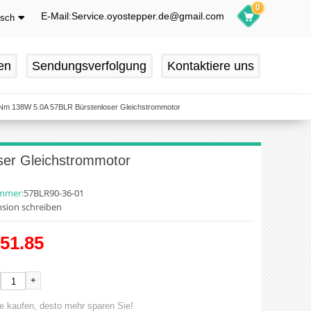
0
E-Mail:Service.oyostepper.de@gmail.com
tsch
glish
utsch
en
Sendungsverfolgung
Kontaktiere uns
ançais
pañol
Nm 138W 5.0A 57BLR Bürstenloser Gleichstrommotor
er Gleichstrommotor
ummer:
57BLR90-36-01
sion schreiben
51.85
+
e kaufen, desto mehr sparen Sie!