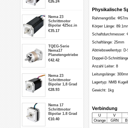
1.9Nm 3A 3.36V 4
€26.24
Drähte CNC
Schrittmotor DIY
Physikalische Sp
CNC Fräse
Nema 23
Rahmengröße: Φ57
Schrittmotor
Bipolar 425oz.in
Körper Länge: 89.1m
4.2A 57x57x114mm
€35.17
4 Draht Hybrid
Schaftdurchmesser:
Schrittmotor
Schaftlänge: 25mm
TQEG-Serie
Abtriebswellentyp: D-
Nema17
Planetengetriebe
Doppel-D-Schnittlän
5:1 Spiel 15Arc-
€42.42
min für Nema 17
Anzahl Leiter: 8
Getriebe
Schrittmotor
Leitungslänge: 300m
Nema 23
Schrittmotor
Lagertyp: NMB Kugell
Bipolar 1,8 Grad
2,83Nm 4 A 2,26V
€28.93
Gewicht: 1kg
CNC Hybrid-
Schrittmotor mit 8
Anschlüssen
Nema 17
Verbindung
Schrittmotor
Bipolar 1.8 Grad
U
V
8.7Ncm 1A 3.5V 4
€10.40
Orange
GRN
B
Draden Hybrid-
Schrittmotor