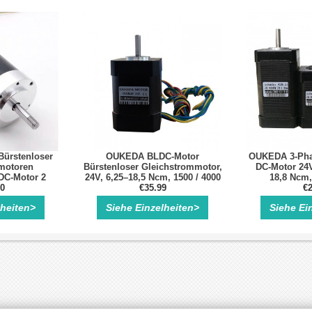
Bürstenloser
OUKEDA BLDC-Motor
OUKEDA 3-Pha
motoren
Bürstenloser Gleichstrommotor,
DC-Motor 24VD
DC-Motor 2
24V, 6,25–18,5 Ncm, 1500 / 4000
18,8 Ncm,
00 U/min
90
U/min, 3-Phasen, Ø42 mm mit
€35.99
Bürstenloser 
€2
Keilnut
lheiten>
Siehe Einzelheiten>
Siehe Ei