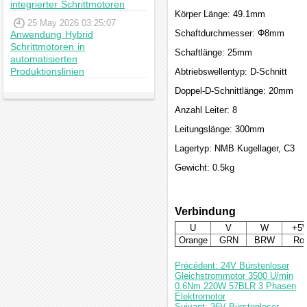
integrierter Schrittmotoren
Körper Länge: 49.1mm
25 May 2026 03:25:07
Schaftdurchmesser: Φ8mm
Anwendung Hybrid
Schrittmotoren in
Schaftlänge: 25mm
automatisierten
Produktionslinien
Abtriebswellentyp: D-Schnitt
Doppel-D-Schnittlänge: 20mm
Anzahl Leiter: 8
Leitungslänge: 300mm
Lagertyp: NMB Kugellager, C3
Gewicht: 0.5kg
Verbindung
U
V
W
+5
Orange
GRN
BRW
Rot
Précédent: 24V Bürstenloser
Gleichstrommotor 3500 U/min
0.6Nm 220W 57BLR 3 Phasen
Elektromotor
Suivant: 36V Bürstenloser