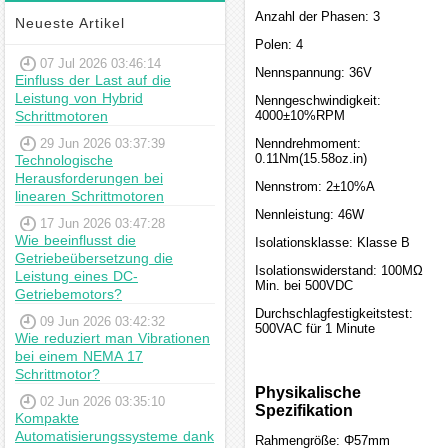
Anzahl der Phasen: 3
Neueste Artikel
Polen: 4
07 Jul 2026 03:46:14
Nennspannung: 36V
Einfluss der Last auf die
Leistung von Hybrid
Nenngeschwindigkeit:
Schrittmotoren
4000±10%RPM
29 Jun 2026 03:37:39
Nenndrehmoment:
0.11Nm(15.58oz.in)
Technologische
Herausforderungen bei
Nennstrom: 2±10%A
linearen Schrittmotoren
Nennleistung: 46W
17 Jun 2026 03:47:28
Wie beeinflusst die
Isolationsklasse: Klasse B
Getriebeübersetzung die
Isolationswiderstand: 100MΩ
Leistung eines DC-
Min. bei 500VDC
Getriebemotors?
Durchschlagfestigkeitstest:
09 Jun 2026 03:42:32
500VAC für 1 Minute
Wie reduziert man Vibrationen
bei einem NEMA 17
Schrittmotor?
Physikalische
02 Jun 2026 03:35:10
Spezifikation
Kompakte
Automatisierungssysteme dank
Rahmengröße: Φ57mm