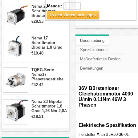
Schrittmotor
Menge :
Nema 23
Schrittmotor
In den Warenkorb legen
Bipolar 1,8 Grad
2,83Nm 4 A 2,26V
€28.93
CNC Hybrid-
Schrittmotor mit 8
Anschlüssen
Nema 17
Beschreibung
Schrittmotor
Bipolar 1.8 Grad
Spezifikationen
8.7Ncm 1A 3.5V 4
€10.40
Draden Hybrid-
Maßgefertigtes Design
Schrittmotor
Bewertungen
TQEG-Serie
Nema17
Planetengetriebe
10:1 Spiel 15Arc-
€42.42
36V Bürstenloser
min für Nema 17
Getriebe
Gleichstrommotor 4000
Schrittmotor
U/min 0.11Nm 46W 3
Nema 23 Bipolar
Phasen
Schrittmotor 1,8
Grad 1,26 Nm 2,8A
2,5V 4 Drähte
€18.51
23hs22-2804s
Hybrid-
Elektrische Spezifikation
Schrittmotor
Hersteller #: 57BLR50-36-01