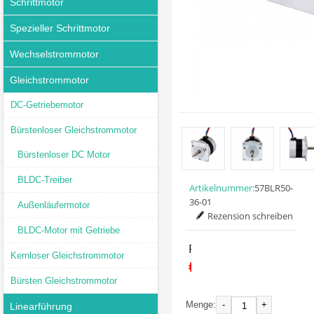
Schrittmotor
Spezieller Schrittmotor
Wechselstrommotor
Gleichstrommotor
DC-Getriebemotor
Bürstenloser Gleichstrommotor
Bürstenloser DC Motor
BLDC-Treiber
Artikelnummer:
57BLR50-
36-01
Außenläufermotor
Rezension schreiben
BLDC-Motor mit Getriebe
Preis:
Kernloser Gleichstrommotor
€35.17
Bürsten Gleichstrommotor
-
+
Menge:
Linearführung