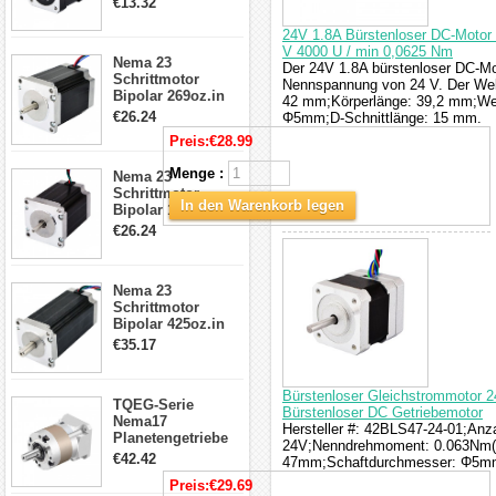
€13.32
Kabel & Stecker
für 3D
24V 1.8A Bürstenloser DC-Motor
Drucker/CNC
V 4000 U / min 0,0625 Nm
Nema 23
Der 24V 1.8A bürstenloser DC-Mo
Schrittmotor
Nennspannung von 24 V. Der We
Bipolar 269oz.in
42 mm;Körperlänge: 39,2 mm;We
2,8A 57x57x76mm
€26.24
Φ5mm;D-Schnittlänge: 15 mm.
4-Draht-
Preis:
€28.99
Schrittmotor
23HS30-2804S
Menge :
Nema 23
Schrittmotor
In den Warenkorb legen
Bipolar 1.8 Grad
1.9Nm 3A 3.36V 4
€26.24
Drähte CNC
Schrittmotor DIY
CNC Fräse
Nema 23
Schrittmotor
Bipolar 425oz.in
4.2A 57x57x114mm
€35.17
4 Draht Hybrid
Schrittmotor
Bürstenloser Gleichstrommotor
TQEG-Serie
Bürstenloser DC Getriebemotor
Nema17
Hersteller #: 42BLS47-24-01;Anz
Planetengetriebe
24V;Nenndrehmoment: 0.063Nm(8
5:1 Spiel 15Arc-
€42.42
47mm;Schaftdurchmesser: Φ5mm
min für Nema 17
Preis:
€29.69
Getriebe