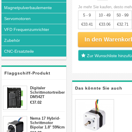
Je mehr Sie kaufen, desto mehr
Magnetpulverbaulemente
5 - 9
10 - 49
50 - 99
Servomotoren
€33.41
€33.06
€32.71
VFD Frequenzumrichter
In den Warenkor
Zubehör
CNC-Ersatzteile
Zur Wunschliste hinzuf
Flaggschiff-Produkt
Digitaler
Das könnte Sie auch
Schrittmotortreiber
DM542T
interessieren
Schrittmotor
€37.02
Treiber 1.0-4.2A 20-
50VDC für Nema
17, 23, 24
Nema 17 Hybrid-
Schrittmotor
Schrittmotor
Bipolar 1.8° 59Ncm
2A 4 Drähte mit 1m