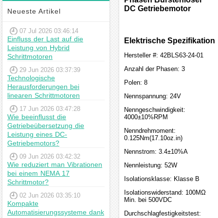
DC Getriebemotor
Neueste Artikel
07 Jul 2026 03:46:14
Einfluss der Last auf die
Elektrische Spezifikation
Leistung von Hybrid
Hersteller #: 42BLS63-24-01
Schrittmotoren
Anzahl der Phasen: 3
29 Jun 2026 03:37:39
Technologische
Polen: 8
Herausforderungen bei
linearen Schrittmotoren
Nennspannung: 24V
17 Jun 2026 03:47:28
Nenngeschwindigkeit:
Wie beeinflusst die
4000±10%RPM
Getriebeübersetzung die
Nenndrehmoment:
Leistung eines DC-
0.125Nm(17.10oz.in)
Getriebemotors?
Nennstrom: 3.4±10%A
09 Jun 2026 03:42:32
Wie reduziert man Vibrationen
Nennleistung: 52W
bei einem NEMA 17
Isolationsklasse: Klasse B
Schrittmotor?
Isolationswiderstand: 100MΩ
02 Jun 2026 03:35:10
Min. bei 500VDC
Kompakte
Automatisierungssysteme dank
Durchschlagfestigkeitstest: