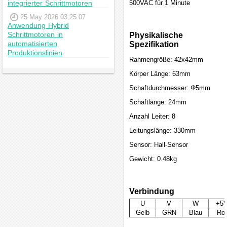
integrierter Schrittmotoren
500VAC für 1 Minute
25 May 2026 03:25:07
Anwendung Hybrid
Schrittmotoren in
Physikalische
automatisierten
Spezifikation
Produktionslinien
Rahmengröße: 42x42mm
Körper Länge: 63mm
Schaftdurchmesser: Φ5mm
Schaftlänge: 24mm
Anzahl Leiter: 8
Leitungslänge: 330mm
Sensor: Hall-Sensor
Gewicht: 0.48kg
Verbindung
U
V
W
+5
Gelb
GRN
Blau
Rot