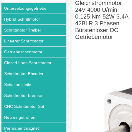
Gleichstrommotor
Bürstenloser DC Getriebemotor
Untersetzungsgetriebe
24V 4000 U/min
0.125 Nm 52W 3.4A
Hybrid Schrittmotor
42BLR 3 Phasen
Bürstenloser DC
Schrittmotor Treiber
Getriebemotor
Linearer Schrittmotor
Getriebeschrittmotor
Closed Loop Schrittmotor
Schrittmotor Encoder
Schaltnetzteile
Schrittmotor bremse
CNC Schrittmotor Set
Neu eingetroffen
Permanentmagnet