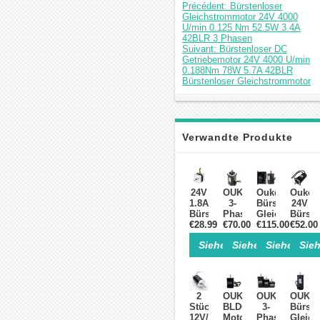
Précédent: Bürstenloser
Gleichstrommotor 24V 4000
U/min 0.125 Nm 52.5W 3.4A
42BLR 3 Phasen
Suivant: Bürstenloser DC
Getriebemotor 24V 4000 U/min
0.188Nm 78W 5.7A 42BLR
Bürstenloser Gleichstrommotor
Verwandte Produkte
24V
OUKEDA
Oukeda
Ouked
1.8A
3-
Bürstenloser
24V
Bürstenloser
Phasen
Gleichstromm
Bürste
€28.99
DC-
Bürstenlose
€70.00
€115.00
und
Gleich
€52.00
Motor
DC-
BLDC-
4000
Siehe Einzelheiten>
Siehe Einzelheite
Siehe Einz
Sieh
mit
Motor,
Treiber-
U/min,
42x42x40mm
95,55
Kit
47
Bürstenloser
/
95,55
Ncm,
Gleichstrommotor
127
Ncm
200
24 V
Ncm,
300W
W,
2
OUKEDA
OUKEDA
OUKE
4000
300W
24V/48V
12A,
Stück
BLDC-
3-
Bürste
U /
/
3000
3-
12V/24V
Motor
Phasen
Gleich