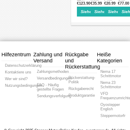
min
400W,
U/min
phasig
Bürstenloser
€123.90
Bürstenloser
€35.99
Bürstenlose
€20.99
€77.00
127
0,0625
24V
Drehstrom
57mm,
Gleichstrommotoren
Gleichstrommotor,
DC-
Ncm,
Nm
/
BLDC-
Siehe Einzelheiten>
Siehe Einzelheite
Siehe Einz
Sieh
Bürstenlose
24V,
Motor
200W,
48V,
Motor
BLDC-
6,25–
24VDC,
24V,
3000
Motor
18,5
6,3 /
1800
U/min
2
Ncm,
12,5
U/min,
kg.cm
1500
/
3-
800–
/
18,8
Phase
8000
4000
Ncm,
Ø60
U/min
U/min,
4000
mm
3-
U/min
mit
Phasen,
Bürstenloser
Passfe
Hilfezentrum
Zahlung und
Rückgabe
Heiße
Ø42
Gleichstromm
Versand
und
mm
Kategorien
mit
Datenschutzerklärung
Rückerstattung
Keilnut
Zahlungsmethoden
Nema 17
Kontaktiere uns
Schrittmotor
Rückerstattung-
Versandbedingungen
Wer wir sind?
Politik
Nema 23
FAQ - Häufig
Nutzungsbedingungen
Schrittmotor
Rückgaberecht
gestellte Fragen
VFD
Produktgarantie
Sendungsverfolgung
Frequenzumrichte
Oyostepper
English
Steppermotorfr