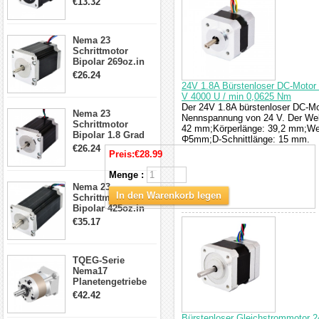
€13.32
Kabel & Stecker
für 3D
Drucker/CNC
Nema 23
Schrittmotor
Bipolar 269oz.in
2,8A 57x57x76mm
€26.24
4-Draht-
24V 1.8A Bürstenloser DC-Motor
Schrittmotor
V 4000 U / min 0,0625 Nm
23HS30-2804S
Der 24V 1.8A bürstenloser DC-Mo
Nema 23
Nennspannung von 24 V. Der We
Schrittmotor
42 mm;Körperlänge: 39,2 mm;We
Bipolar 1.8 Grad
Φ5mm;D-Schnittlänge: 15 mm.
1.9Nm 3A 3.36V 4
€26.24
Preis:
€28.99
Drähte CNC
Schrittmotor DIY
Menge :
CNC Fräse
Nema 23
In den Warenkorb legen
Schrittmotor
Bipolar 425oz.in
4.2A 57x57x114mm
€35.17
4 Draht Hybrid
Schrittmotor
TQEG-Serie
Nema17
Planetengetriebe
5:1 Spiel 15Arc-
€42.42
min für Nema 17
Getriebe
Bürstenloser Gleichstrommotor