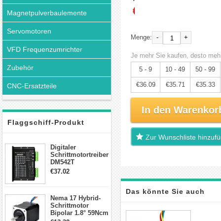
€37.99
Magnetpulverbaulemente
Servomotoren
-
+
Menge:
VFD Frequenzumrichter
Je mehr Sie kaufen, desto mehr
Zubehör
5 - 9
10 - 49
50 - 99
€36.09
€35.71
€35.33
CNC-Ersatzteile
In den Warenkor
Flaggschiff-Produkt
Zur Wunschliste hinzuf
Digitaler
Schrittmotortreiber
DM542T
Schrittmotor
€37.02
Treiber 1.0-4.2A 20-
50VDC für Nema
Das könnte Sie auch
17, 23, 24
Nema 17 Hybrid-
Schrittmotor
Schrittmotor
interessieren
Bipolar 1.8° 59Ncm
2A 4 Drähte mit 1m