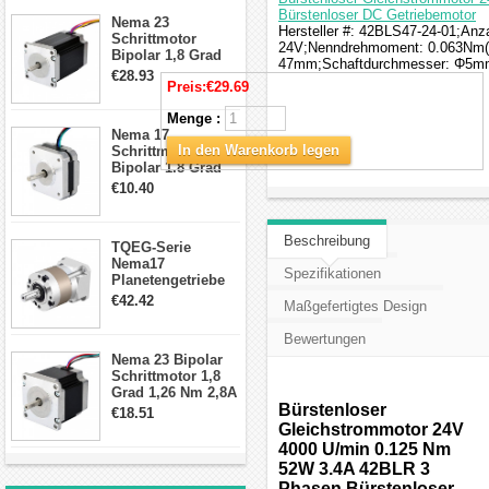
Schrittmotor
Bürstenloser DC Getriebemotor
Nema 23
Hersteller #: 42BLS47-24-01;Anz
Schrittmotor
24V;Nenndrehmoment: 0.063Nm(8
Bipolar 1,8 Grad
47mm;Schaftdurchmesser: Φ5mm
2,83Nm 4 A 2,26V
€28.93
Preis:
€29.69
CNC Hybrid-
Schrittmotor mit 8
Menge :
Anschlüssen
Nema 17
In den Warenkorb legen
Schrittmotor
Bipolar 1.8 Grad
8.7Ncm 1A 3.5V 4
€10.40
Draden Hybrid-
Schrittmotor
Beschreibung
TQEG-Serie
Nema17
Spezifikationen
Planetengetriebe
10:1 Spiel 15Arc-
€42.42
Maßgefertigtes Design
min für Nema 17
Getriebe
Bewertungen
Schrittmotor
Nema 23 Bipolar
Schrittmotor 1,8
Grad 1,26 Nm 2,8A
2,5V 4 Drähte
Bürstenloser
€18.51
23hs22-2804s
Gleichstrommotor 24V
Hybrid-
4000 U/min 0.125 Nm
Schrittmotor
52W 3.4A 42BLR 3
Phasen Bürstenloser