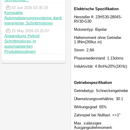
02 Jun 2026 03:35:10
Elektrische Spezifikation
Kompakte
Hersteller #: 23HS30-2804S-
Automatisierungssysteme dank
RV30-G30
integrierter Schrittmotoren
Motorentyp: Bipolar
25 May 2026 03:25:07
Anwendung Hybrid
Haltemoment ohne Getriebe:
Schrittmotoren in
1.9Nm(269oz.in)
automatisierten
Strom: 2.8A
Produktionslinien
Phasenwiderstand: 1.13ohms
Induktivität: 4.8mH±20%(1KHz)
Getriebespezifikation
Getriebetyp: Schneckengetriebe
Übersetzungsverhältnis: 30:1
Wirkungsgrad: 65%
Zahnspiel bei Nulllast: <=1°
Max. zulässiges
Ausgangsdrehmoment: