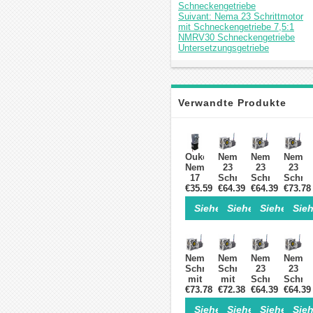
Schneckengetriebe
Suivant: Nema 23 Schrittmotor
mit Schneckengetriebe 7,5:1
NMRV30 Schneckengetriebe
Untersetzungsgetriebe
Verwandte Produkte
Oukeda
Nema
Nema
Nema
Nema
23
23
23
17
Schrittmotor
Schrittmotor
Schrit
Schneckengetriebe-
€35.59
€64.39
mit
€64.39
mit
€73.78
mit
Schrittmotor
10:1
15:1
30:1
Siehe Einzelheiten>
Siehe Einzelheite
Siehe Einz
Sieh
17:1/30:1/50:1/75:1/100:1/290:
Schneckengetriebe
Schneckenget
Schnec
1,8
L=113mm
NMRV30
NMRV
Grad
NMRV30
Schneckenget
Schnec
44Ncm
Drehzahlminderer
Untersetzungs
Unters
1,68A
mit
Nema23
Nema23
Nema
Nema
2
Schneckengetriebe
Schrittmotor
Schrittmotor
23
23
Phasen
mit
mit
Schrittmotor
Schrit
€73.78
20:1
€72.38
50:1
€64.39
mit
€64.39
mit
Schneckengetriebe
Schneckengetriebe
5:1
7.5:1
Siehe Einzelheiten>
Siehe Einzelheite
Siehe Einz
Sieh
L=113mm
L=113mm
Schneckenget
Schnec