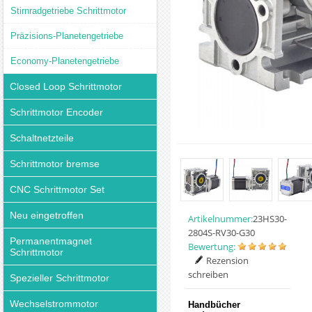
Stirnradgetriebe Schrittmotor
Präzisions-Planetengetriebe
Economy-Planetengetriebe
Closed Loop Schrittmotor
Schrittmotor Encoder
Schaltnetzteile
Schrittmotor bremse
CNC Schrittmotor Set
Neu eingetroffen
Artikelnummer:
23HS30-
2804S-RV30-G30
Permanentmagnet
Bewertung:
Schrittmotor
Rezension
schreiben
Spezieller Schrittmotor
Wechselstrommotor
Handbücher