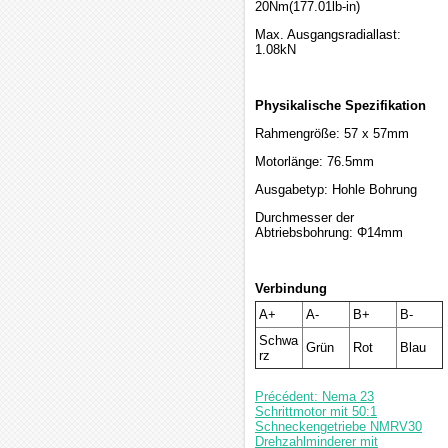
20Nm(177.01lb-in)
Max. Ausgangsradiallast:
1.08kN
Physikalische Spezifikation
Rahmengröße: 57 x 57mm
Motorlänge: 76.5mm
Ausgabetyp: Hohle Bohrung
Durchmesser der
Abtriebsbohrung: Φ14mm
Verbindung
A+
A-
B+
B-
Schwa
Grün
Rot
Blau
rz
Précédent: Nema 23
Schrittmotor mit 50:1
Schneckengetriebe NMRV30
Drehzahlminderer mit