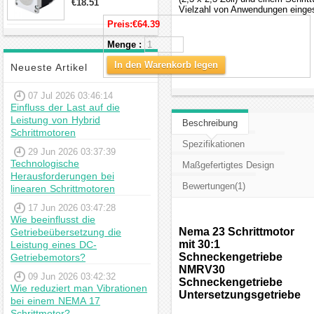
€18.51
Vielzahl von Anwendungen eingese
23hs22-2804s
Hybrid-
Preis:
€64.39
Schrittmotor
Menge :
In den Warenkorb legen
Neueste Artikel
07 Jul 2026 03:46:14
Einfluss der Last auf die
Leistung von Hybrid
Beschreibung
Schrittmotoren
Spezifikationen
29 Jun 2026 03:37:39
Technologische
Maßgefertigtes Design
Herausforderungen bei
Bewertungen(1)
linearen Schrittmotoren
17 Jun 2026 03:47:28
Wie beeinflusst die
Nema 23 Schrittmotor
Getriebeübersetzung die
mit 30:1
Leistung eines DC-
Schneckengetriebe
Getriebemotors?
NMRV30
09 Jun 2026 03:42:32
Schneckengetriebe
Wie reduziert man Vibrationen
Untersetzungsgetriebe
bei einem NEMA 17
Schrittmotor?