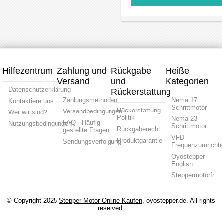
NMRV30
NMRV30
L=113mm
L=76
Schneckengetriebe
Schneckengetriebe
NMRV30
NMRV
Untersetzungsgetriebe
Untersetzungsgetrieb
Nema23
Nema2
Schrittmotor
Schrit
mit
mit
Schneckenget
Schnec
Hilfezentrum
Zahlung und
Rückgabe
Heiße
Versand
und
Kategorien
Datenschutzerklärung
Rückerstattung
Zahlungsmethoden
Nema 17
Kontaktiere uns
Schrittmotor
Rückerstattung-
Versandbedingungen
Wer wir sind?
Politik
Nema 23
FAQ - Häufig
Nutzungsbedingungen
Schrittmotor
Rückgaberecht
gestellte Fragen
VFD
Produktgarantie
Sendungsverfolgung
Frequenzumrichte
Oyostepper
English
Steppermotorfr
© Copyright 2025
Stepper Motor Online Kaufen
, oyostepper.de. All rights
reserved.