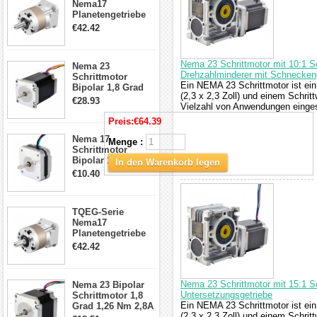
Nema17
Planetengetriebe
5:1 Spiel 15Arc-
€42.42
min für Nema 17
Getriebe
Schrittmotor
Nema 23 Schrittmotor mit 10:1
Nema 23
Drehzahlminderer mit Schnecken
Schrittmotor
Ein NEMA 23 Schrittmotor ist ein
Bipolar 1,8 Grad
(2,3 x 2,3 Zoll) und einem Schrit
2,83Nm 4 A 2,26V
€28.93
Vielzahl von Anwendungen eingese
CNC Hybrid-
Schrittmotor mit 8
Preis:
€64.39
Anschlüssen
Nema 17
Menge :
Schrittmotor
Bipolar 1.8 Grad
In den Warenkorb legen
8.7Ncm 1A 3.5V 4
€10.40
Draden Hybrid-
Schrittmotor
TQEG-Serie
Nema17
Planetengetriebe
10:1 Spiel 15Arc-
€42.42
min für Nema 17
Getriebe
Schrittmotor
Nema 23 Schrittmotor mit 15:1
Nema 23 Bipolar
Untersetzungsgetriebe
Schrittmotor 1,8
Ein NEMA 23 Schrittmotor ist ein
Grad 1,26 Nm 2,8A
(2,3 x 2,3 Zoll) und einem Schrit
2,5V 4 Drähte