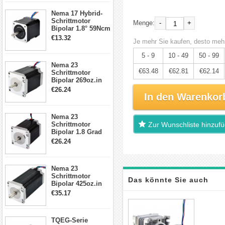
17, 23, 24
Nema 17 Hybrid-
Schrittmotor
Schrittmotor
-
+
Menge:
Bipolar 1.8° 59Ncm
2A 4 Drähte mit 1m
€13.32
Je mehr Sie kaufen, desto mehr
Kabel & Stecker
für 3D
5 - 9
10 - 49
50 - 99
Drucker/CNC
Nema 23
€63.48
€62.81
€62.14
Schrittmotor
Bipolar 269oz.in
2,8A 57x57x76mm
€26.24
4-Draht-
In den Warenkor
Schrittmotor
23HS30-2804S
Nema 23
Schrittmotor
Zur Wunschliste hinzuf
Bipolar 1.8 Grad
1.9Nm 3A 3.36V 4
€26.24
Drähte CNC
Schrittmotor DIY
CNC Fräse
Nema 23
Schrittmotor
Das könnte Sie auch
Bipolar 425oz.in
4.2A 57x57x114mm
€35.17
4 Draht Hybrid
interessieren
Schrittmotor
TQEG-Serie