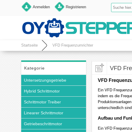
Anmelden
Registrieren
Startseite
VFD Frequenzumrichter
VFD Fre
Kategorie
Untersetzungsgetriebe
VFD Frequenzu
Ein VFD Frequenzumr
Hybrid Schrittmotor
indem es die Frequ
Schrittmotor Treiber
Produktionsanlagen
unterschiedlich sind
Linearer Schrittmotor
Aufbau und Fun
Getriebeschrittmotor
Ein VFD Frequenzumr