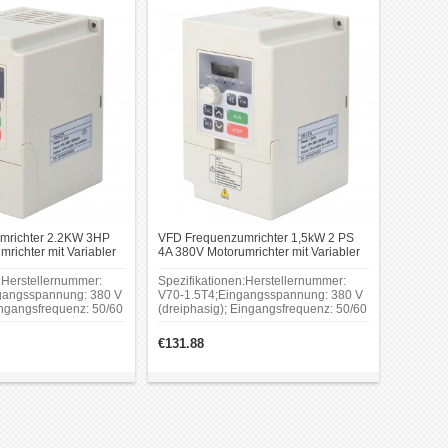
andere.
mrichter 2.2KW 3HP
VFD Frequenzumrichter 1,5kW 2 PS
richter mit Variabler
4A 380V Motorumrichter mit Variabler
pindelmotoren
Frequenz für Spindelmotoren
:Herstellernummer:
Spezifikationen:Herstellernummer:
gangsspannung: 380 V
V70-1.5T4;Eingangsspannung: 380 V
ingangsfrequenz: 50/60
(dreiphasig); Eingangsfrequenz: 50/60
,2 KW; Kapazität des
Hz; Leistung: 1,5 KW; Kapazität des
VA; Ausgangsstrom: 5 A;
Treibers: 3,2 KVA; Ausgangsstrom: 4A;
€131.88
tor: 2,2 KW;
Anwendbarer Motor: 1,5 KW;
F, Vektorsteuerung;
Steuermodus: V/F, Vektorsteuerung;
ssteuerung: RS-485;
Kommunikationssteuerung: RS-485;
tur: -10 - 40 ℃;
Betriebstemperatur: -10 - 40 ℃;
: 0 - 95 % (ohne
Luftfeuchtigkeit: 0 - 95 % (ohne
Vibration: Weniger als
Kondensation); Vibration: Weniger als
0,5 G.