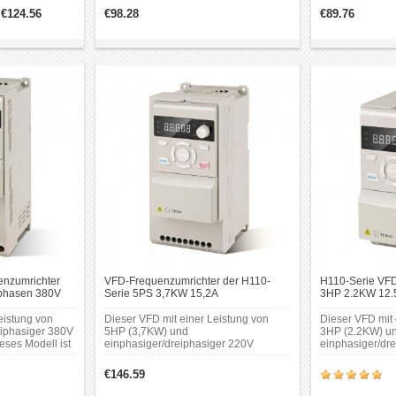
60Hz(+/-5%);
50/60Hz(+/-5%); Eingangsstrom: 6.5A;
konzipiert.
€124.56
€98.28
€89.76
istung:
Leistung: 3HP(2.2KW);
gsstrom: 14A;
Ausgangsstrom: 5.6A;
Ausgangsspannung:
nung;
0~Nenneingangsspannung;
1000Hz;
Ausgangsfrequenz: 0~1000Hz;
50% Nennstrom
Ausgangskapazität: 150% Nennstrom
2s.
60s, 180% Nennstrom 2s.
enzumrichter
VFD-Frequenzumrichter der H110-
H110-Serie VFD
phasen 380V
Serie 5PS 3,7KW 15,2A
3HP 2.2KW 12.5
ein-/dreiphasig 220V für CNC-
220V Antrieb mi
Spindelmotor
eistung von
Dieser VFD mit einer Leistung von
Dieser VFD mit 
iphasiger 380V
5HP (3,7KW) und
3HP (2.2KW) u
ses Modell ist
einphasiger/dreiphasiger 220V
einphasiger/dr
enindustrie
Eingangsspannung. Dieses Modell
Eingangsspannu
wurde für die
für die Gravier
€146.59
Graviermaschinenindustrie entwickelt.
konzipiert.