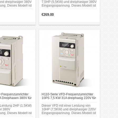
nd dreiphasiger 380V
7,5HP (5,5KW) und dreiphasiger 380V
ng. Dieses Modell ist
Eingangsspannung. Dieses Modell ist
maschinenindustrie
für die Graviermaschinenindustrie
fen, um festzustellen, ob Eingangsspannung,
konzipiert.
€269.00
räte für 1 Phasen / 3 Phasen sollten entsprechend der
 Frequenzumrichter
H110-Serie VFD-Frequenzumrichter
 Dreiphasen 380V für
10PS 7,5 KW 31A dreiphasig 220V für
tor
CNC-Spindelmotor
 Leistung 2HP (1.5KW)
Dieser VFD mit einer Leistung von
er 380V
10HP (7,5KW) und dreiphasiger 220V
ng. Dieses Modell ist
Eingangsspannung. Dieses Modell ist
maschinenindustrie
für die Graviermaschinenindustrie