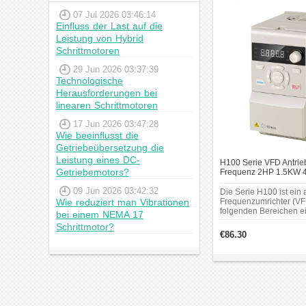
Holzbearbeitungsmasc
07 Jul 2026 03:46:14
Pumpenventilatoren,
Einfluss der Last auf die
Keramikmaschinen, S
Leistung von Hybrid
andere.
Schrittmotoren
29 Jun 2026 03:37:39
Technologische
Herausforderungen bei
linearen Schrittmotoren
17 Jun 2026 03:47:28
Wie beeinflusst die
Getriebeübersetzung die
Leistung eines DC-
H100 Serie VFD Antrieb
Getriebemotors?
Frequenz 2HP 1.5KW 
Dreiphasen 380V Freq
09 Jun 2026 03:42:32
Die Serie H100 ist ein
Wie reduziert man Vibrationen
Frequenzumrichter (VFD
folgenden Bereichen ei
bei einem NEMA 17
Textilmaschinen,
Schrittmotor?
Verpackungsmaschine
€86.30
Graviermaschinen, Dr
Lebensmittelmaschine
Holzbearbeitungsmasc
Pumpenventilatoren,
Keramikmaschinen, S
andere.