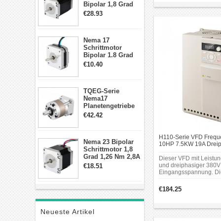
Bipolar 1,8 Grad
2,83Nm 4 A 2,26V
€28.93
CNC Hybrid-
Schrittmotor mit 8
Anschlüssen
Nema 17
Schrittmotor
Bipolar 1.8 Grad
8.7Ncm 1A 3.5V 4
€10.40
Draden Hybrid-
Schrittmotor
TQEG-Serie
Nema17
Planetengetriebe
10:1 Spiel 15Arc-
€42.42
min für Nema 17
Getriebe
Schrittmotor
H110-Serie VFD Frequ
Nema 23 Bipolar
10HP 7.5KW 19A Dreip
Schrittmotor 1,8
Antrieb mit Variabler 
Grad 1,26 Nm 2,8A
Dieser VFD mit Leistu
2,5V 4 Drähte
und dreiphasiger 380V
€18.51
23hs22-2804s
Eingangsspannung. Di
Hybrid-
ist ein allgemeiner vari
Schrittmotor
Frequenzantrieb (VFD),
€184.25
in der Anwendung von:
Textilmaschinen,
Verpackungsmaschine
Neueste Artikel
Graviermaschinen, Dr
Lebensmittelmaschine