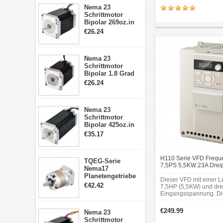
Drucker/CNC
Eingangsfrequenz: 50/
Nema 23
Eingangsstrom: 16A; Le
Schrittmotor
7.5HP(5.5KW); Ausgan
Bipolar 269oz.in
Ausgangsspannung:
2,8A 57x57x76mm
€26.24
0~Nenneingangsspan
4-Draht-
Ausgangsfrequenz: 0~
Schrittmotor
Ausgangskapazität: 1
23HS30-2804S
60s, 180% Nennstrom 
Nema 23
Schrittmotor
Bipolar 1.8 Grad
1.9Nm 3A 3.36V 4
€26.24
Drähte CNC
Schrittmotor DIY
CNC Fräse
Nema 23
Schrittmotor
Bipolar 425oz.in
4.2A 57x57x114mm
€35.17
4 Draht Hybrid
Schrittmotor
H110 Serie VFD Frequ
TQEG-Serie
7,5PS 5,5KW 23A Drei
Nema17
für CNC-Spindelmotor
Planetengetriebe
Dieser VFD mit einer L
5:1 Spiel 15Arc-
€42.42
7,5HP (5,5KW) und dre
min für Nema 17
Eingangsspannung. Die
Getriebe
für die Graviermaschin
Schrittmotor
konzipiert.
€249.99
Nema 23
Schrittmotor