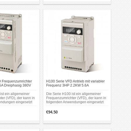
 Frequenzumrichter
H100 Serie VFD Antrieb mit variabler
5A Dreiphasig 380V
Frequenz 3HP 2.2KW 5.6A
iabler Frequenz
Dreiphasen 380V Frequenzumrichter
ist ein allgemeiner
Die Serie H100 ist ein allgemeiner
er (VFD), der kann in
Frequenzumrichter (VFD), der kann in
ndungen eingesetzt
folgenden Anwendungen eingesetzt
chinen,
wird: Textilmaschinen,
schinen,
Verpackungsmaschinen,
€94.50
en, Druckmaschinen,
Graviermaschinen, Druckmaschinen,
schinen,
Lebensmittelmaschinen,
ngsmaschinen,
Holzbearbeitungsmaschinen,
oren,
Pumpenventilatoren,
nen, Solarpumpen und
Keramikmaschinen, Solarpumpen und