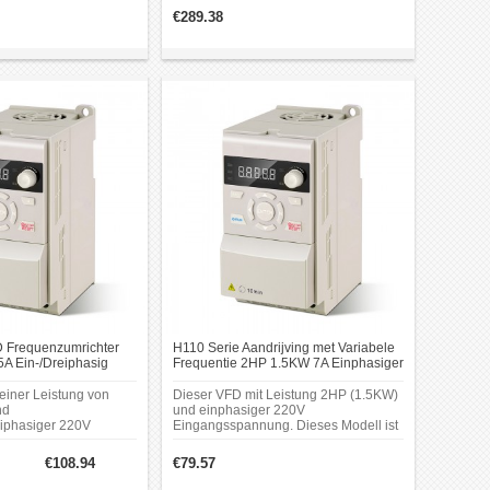
konzipiert.
€289.38
 Frequenzumrichter
H110 Serie Aandrijving met Variabele
A Ein-/Dreiphasig
Frequentie 2HP 1.5KW 7A Einphasiger
t Variabler Frequenz
220V VFD Frequenzumrichter
einer Leistung von
Dieser VFD mit Leistung 2HP (1.5KW)
nd
und einphasiger 220V
eiphasiger 220V
Eingangsspannung. Dieses Modell ist
ng. Dieses Modell ist
für die Graviermaschinenindustrie
maschinenindustrie
konzipiert.
€108.94
€79.57