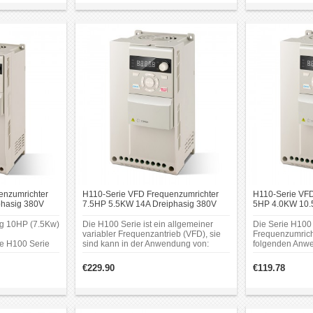
enzumrichter
H110-Serie VFD Frequenzumrichter
H110-Serie VFD
hasig 380V
7.5HP 5.5KW 14A Dreiphasig 380V
5HP 4.0KW 10.
Frequenz
Antrieb mit variabler Frequenz
Antrieb mit var
ng 10HP (7.5Kw)
Die H100 Serie ist ein allgemeiner
Die Serie H100 
variabler Frequenzantrieb (VFD), sie
Frequenzumricht
e H100 Serie
sind kann in der Anwendung von:
folgenden Anwe
abler
Textilmaschinen,
wird: Textilmas
 sie sind kann
Verpackungsmaschinen,
Verpackungsma
€229.90
€119.78
Graviermaschinen, Druckmaschinen,
Graviermaschin
Lebensmittelmaschinen,
Lebensmittelma
n,
Holzbearbeitungsmaschinen,
Holzbearbeitu
uckmaschinen,
Pumpenventilatoren,
Pumpenventilat
n,
Keramikmaschinen, Solarpumpen und
Keramikmaschi