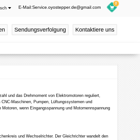
0
E-Mail:Service.oyostepper.de@gmail.com
tsch
glish
utsch
en
Sendungsverfolgung
Kontaktiere uns
ançais
pañol
hzahl und das Drehmoment von Elektromotoren reguliert,
n in CNC-Maschinen, Pumpen, Lüftungssystemen und
von Motoren, wenn Eingangsspannung und Motornennspannung
henkreis und Wechselrichter. Der Gleichrichter wandelt den