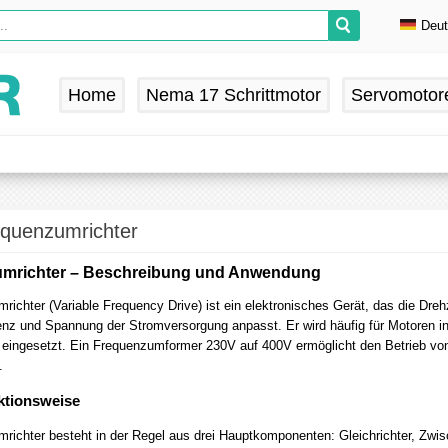
Deu
En
De
Home
Nema 17 Schrittmotor
Servomotor
Fr
Es
quenzumrichter
mrichter – Beschreibung und Anwendung
ichter (Variable Frequency Drive) ist ein elektronisches Gerät, das die Dre
enz und Spannung der Stromversorgung anpasst. Er wird häufig für Motore
 eingesetzt. Ein Frequenzumformer 230V auf 400V ermöglicht den Betrieb 
.
ktionsweise
ichter besteht in der Regel aus drei Hauptkomponenten: Gleichrichter, Zwisc