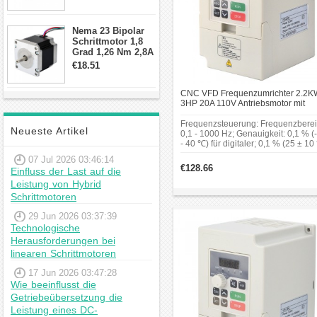
min für Nema 17
sorgfältig geprüft werden.
Getriebe
Ein Frequenzumformer 230V
Schrittmotor
auf 400V kann sinnvoll sein,
Nema 23 Bipolar
Schrittmotor 1,8
wenn der Motor für 400 V
Grad 1,26 Nm 2,8A
ausgelegt ist, aber nur ein
2,5V 4 Drähte
€18.51
230-V-Netz verfügbar ist.
23hs22-2804s
Hybrid-
Ebenso ist zu beachten, ob
CNC VFD Frequenzumrichter 2.2K
Schrittmotor
das Gerät für Motoren mit 1-
3HP 20A 110V Antriebsmotor mit
Variabler Frequenz für
Phasen- oder 3-Phasen-
Drehzahlregelung des Spindelmoto
Frequenzsteuerung: Frequenzberei
Anschluss ausgelegt ist.
Neueste Artikel
0,1 - 1000 Hz; Genauigkeit: 0,1 % (
Weitere technische Aspekte
- 40 ℃) für digitaler; 0,1 % (25 ± 10
für analog; Einstellauflösung: 0,1 H
sind Kühlmethode,
07 Jul 2026 03:46:14
für digitaler; 1 % von max.
€128.66
Schutzklasse und
Einfluss der Last auf die
Betriebsfrequenz für analog;
Leistung von Hybrid
Ausgangsauflösung: 0,1 Hz; Analo
Kompatibilität mit
Einstellmodus: Externe Spannung 0
Schrittmotoren
Steuerungen oder
5 V, 0 - 10 V, 4 - 20 mA, 0 - 20 mA;
Spindelmotoren.
Andere Funktionen: Drei
29 Jun 2026 03:37:39
Sprungfrequenzen (untere
Technologische
Frequenzgrenze, Startfrequenz und
Anwendungsbereiche
Herausforderungen bei
Stoppfrequenz) können jeweils
linearen Schrittmotoren
eingestellt werden.
VFD Frequenzumrichter
17 Jun 2026 03:47:28
werden in zahlreichen
Wie beeinflusst die
Industriezweigen eingesetzt,
Getriebeübersetzung die
darunter CNC-Bearbeitung,
Leistung eines DC-