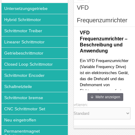
VFD
Untersetzungsgetriebe
Frequenzumrichter
Hybrid Schrittmotor
Schrittmotor Treiber
VFD
Frequenzumrichter –
Linearer Schrittmotor
Beschreibung und
Anwendung
Getriebeschrittmotor
Ein VFD Frequenzumrichter
Closed Loop Schrittmotor
(Variable Frequency Drive)
ist ein elektronisches Gerät,
Schrittmotor Encoder
das die Drehzahl und das
Drehmoment von
Schaltnetzteile
Elektromotoren reguliert,
indem es die Frequenz und
Mehr anzeigen
Schrittmotor bremse
Spannung der
Sortieren:
CNC Schrittmotor Set
Stromversorgung anpasst.
Er wird häufig für Motoren in
Neu eingetroffen
CNC-Maschinen, Pumpen,
Lüftungssystemen und
Permanentmagnet
Produktionsanlagen