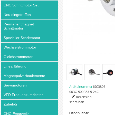
CNC Schrittmotor Set
Neu eingetroffen
Permanentmagnet
Schrittmotor
Spezieller Schrittmotor
Wechselstrommotor
Gleichstrommotor
Linearführung
Magnetpulverbaulemente
Servomotoren
Artikelnummer:
ISC3806-
003G-500BZ3-5-24C
VFD Frequenzumrichter
Rezension
schreiben
Zubehör
Handbücher
CNC-Ersatzteile