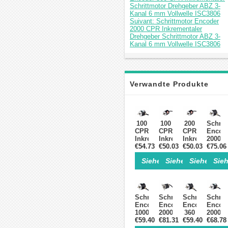
Schrittmotor Drehgeber ABZ 3-
Kanal 6 mm Vollwelle ISC3806
Suivant: Schrittmotor Encoder
2000 CPR Inkrementaler
Drehgeber Schrittmotor ABZ 3-
Kanal 6 mm Vollwelle ISC3806
Verwandte Produkte
100
100
200
Schrit
CPR
CPR
CPR
Encod
Inkrementaler
Inkrementaler
Inkrementaler
2000
Schrittmotor-
€54.73
Schrittmotor
€50.03
Schrittmotor
€50.03
CPR
€75.06
Drehgeber
Drehgeber
Drehgeber
Inkrem
Siehe Einzelheiten>
Siehe Einzelheite
Siehe Einz
Sieh
ABZ
AB
AB
Schrit
3-
2-
2-
Drehg
Kanal
Kanal
Kanal
ABZ
6
4
4
3-
mm
mm
mm
Kanal
Schrittmotor
Schrittmotor
Schrittmotor
Schrit
Vollwelle
Vollwelle
Vollwelle
8
Encoder
Encoder
Encoder
Encod
ISC3806
ISC3004
ISC3004
mm
1000
2000
360
2000
Vollwe
CPR
€59.40
CPR
€81.31
CPR
€59.40
CPR
€68.78
ISC52
Inkrementaler
Inkrementaler
Inkrementaler
Inkrem