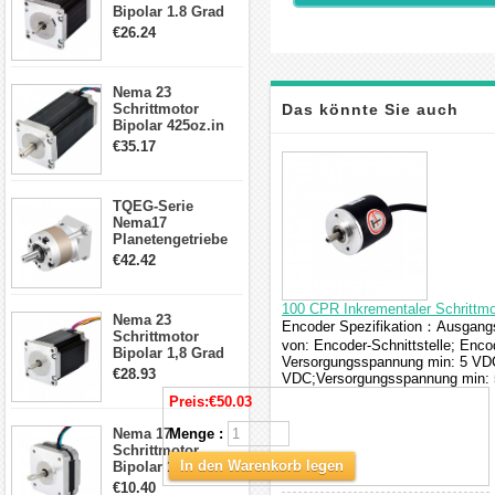
Bipolar 1.8 Grad
1.9Nm 3A 3.36V 4
€26.24
Drähte CNC
Schrittmotor DIY
CNC Fräse
Nema 23
Schrittmotor
Das könnte Sie auch
Bipolar 425oz.in
4.2A 57x57x114mm
€35.17
interessieren
4 Draht Hybrid
Schrittmotor
TQEG-Serie
Nema17
Planetengetriebe
5:1 Spiel 15Arc-
€42.42
min für Nema 17
Getriebe
Schrittmotor
100 CPR Inkrementaler Schrittm
Nema 23
Encoder Spezifikation：Ausgangss
Schrittmotor
von: Encoder-Schnittstelle; Enc
Bipolar 1,8 Grad
Versorgungsspannung min: 5 VD
2,83Nm 4 A 2,26V
€28.93
VDC;Versorgungsspannung min: 
CNC Hybrid-
Preis:
€50.03
Schrittmotor mit 8
Anschlüssen
Nema 17
Menge :
Schrittmotor
In den Warenkorb legen
Bipolar 1.8 Grad
8.7Ncm 1A 3.5V 4
€10.40