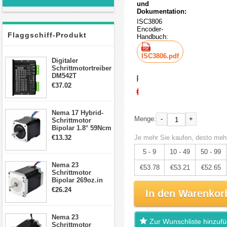
und
Dokumentation:
ISC3806
Encoder-
Flaggschiff-Produkt
Handbuch:
ISC3806.pdf
Digitaler
Schrittmotortreiber
DM542T
Preis:
Schrittmotor
€37.02
€56.61
Treiber 1.0-4.2A 20-
50VDC für Nema
17, 23, 24
Nema 17 Hybrid-
Schrittmotor
-
+
Menge:
Schrittmotor
Bipolar 1.8° 59Ncm
2A 4 Drähte mit 1m
€13.32
Je mehr Sie kaufen, desto mehr
Kabel & Stecker
für 3D
5 - 9
10 - 49
50 - 99
Drucker/CNC
Nema 23
€53.78
€53.21
€52.65
Schrittmotor
Bipolar 269oz.in
2,8A 57x57x76mm
€26.24
In den Warenkor
4-Draht-
Schrittmotor
23HS30-2804S
Nema 23
Zur Wunschliste hinzuf
Schrittmotor