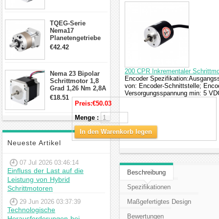
Draden Hybrid-
Schrittmotor
TQEG-Serie
Nema17
Planetengetriebe
10:1 Spiel 15Arc-
€42.42
min für Nema 17
Getriebe
Schrittmotor
200 CPR Inkrementaler Schrittm
Nema 23 Bipolar
Encoder Spezifikation:Ausgangssc
Schrittmotor 1,8
von: Encoder-Schnittstelle; Enc
Grad 1,26 Nm 2,8A
Versorgungsspannung min: 5 VD
2,5V 4 Drähte
€18.51
23hs22-2804s
Preis:
€50.03
Hybrid-
Schrittmotor
Menge :
In den Warenkorb legen
Neueste Artikel
07 Jul 2026 03:46:14
Einfluss der Last auf die
Beschreibung
Leistung von Hybrid
Spezifikationen
Schrittmotoren
29 Jun 2026 03:37:39
Maßgefertigtes Design
Technologische
Bewertungen
Herausforderungen bei