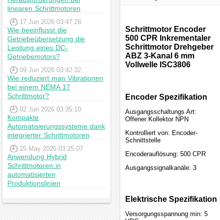
linearen Schrittmotoren
17 Jun 2026 03:47:28
Schrittmotor Encoder
Wie beeinflusst die
500 CPR Inkrementaler
Getriebeübersetzung die
Schrittmotor Drehgeber
Leistung eines DC-
ABZ 3-Kanal 6 mm
Getriebemotors?
Vollwelle ISC3806
09 Jun 2026 03:42:32
Wie reduziert man Vibrationen
bei einem NEMA 17
Schrittmotor?
Encoder Spezifikation
02 Jun 2026 03:35:10
Ausgangsschaltungs Art:
Kompakte
Offener Kollektor NPN
Automatisierungssysteme dank
Kontrolliert von: Encoder-
integrierter Schrittmotoren
Schnittstelle
25 May 2026 03:25:07
Encoderauflösung: 500 CPR
Anwendung Hybrid
Schrittmotoren in
Ausgangssignalkanäle: 3
automatisierten
Produktionslinien
Elektrische Spezifikation
Versorgungsspannung min: 5