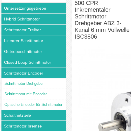
500 CPR
Untersetzungsgetriebe
Inkrementaler
Schrittmotor
Hybrid Schrittmotor
Drehgeber ABZ 3-
Kanal 6 mm Vollwelle
Schrittmotor Treiber
ISC3806
Linearer Schrittmotor
Getriebeschrittmotor
Closed Loop Schrittmotor
Schrittmotor Encoder
Schrittmotor Drehgeber
Schrittmotor mit Encoder
Optische Encoder für Schrittmotor
Schaltnetzteile
Schrittmotor bremse