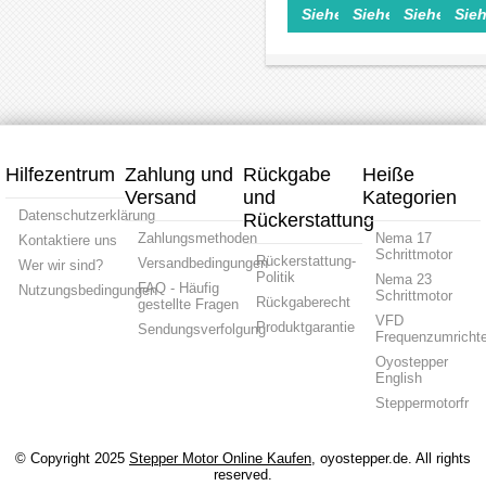
Siehe Einzelheiten>
Siehe Einzelheite
Siehe Einz
Sieh
Schrittmotor
Schrittmotor
Drehgeber
Drehg
Drehgeber
Drehgeber
Schrittmotor
Schrit
ABZ
ABZ
ABZ
ABZ
3-
3-
3-
3-
Kanal
Kanal
Kanal
Kanal
8mm
8mm
8mm
6
Vollwelle
Hohlwelle
Vollwelle
mm
ISC5208
IHC3808
ISC5208
Vollwe
ISC38
Hilfezentrum
Zahlung und
Rückgabe
Heiße
Versand
und
Kategorien
Datenschutzerklärung
Rückerstattung
Zahlungsmethoden
Nema 17
Kontaktiere uns
Schrittmotor
Rückerstattung-
Versandbedingungen
Wer wir sind?
Politik
Nema 23
FAQ - Häufig
Nutzungsbedingungen
Schrittmotor
Rückgaberecht
gestellte Fragen
VFD
Produktgarantie
Sendungsverfolgung
Frequenzumrichte
Oyostepper
English
Steppermotorfr
© Copyright 2025
Stepper Motor Online Kaufen
, oyostepper.de. All rights
reserved.