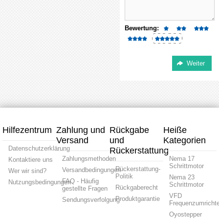
Bewertung:
Hilfezentrum
Zahlung und
Rückgabe
Heiße
Versand
und
Kategorien
Datenschutzerklärung
Rückerstattung
Zahlungsmethoden
Nema 17
Kontaktiere uns
Schrittmotor
Rückerstattung-
Versandbedingungen
Wer wir sind?
Politik
Nema 23
FAQ - Häufig
Nutzungsbedingungen
Schrittmotor
Rückgaberecht
gestellte Fragen
VFD
Produktgarantie
Sendungsverfolgung
Frequenzumrichte
Oyostepper