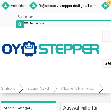
0
E-Mail:Service.oyostepper.de@gmail.com
Anmelden
Registrieren
Deutsch
English
Deutsch
Français
Español
Se
Startseite
Stepper-Artikel
Allgemeine Nachrichten
Auswahlhilfe für DC-Servotreiber
Auswahlhilfe für
Article Category