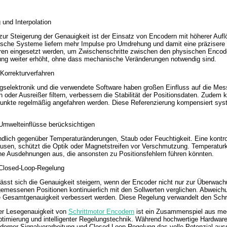
 und Interpolation
 zur Steigerung der Genauigkeit ist der Einsatz von Encodern mit höherer Aufl
ische Systeme liefern mehr Impulse pro Umdrehung und damit eine präzisere
ahren eingesetzt werden, um Zwischenschritte zwischen den physischen Enco
sung weiter erhöht, ohne dass mechanische Veränderungen notwendig sind.
 Korrekturverfahren
selektronik und die verwendete Software haben großen Einfluss auf die Messg
n oder Ausreißer filtern, verbessern die Stabilität der Positionsdaten. Zudem
unkte regelmäßig angefahren werden. Diese Referenzierung kompensiert syste
Umwelteinflüsse berücksichtigen
dlich gegenüber Temperaturänderungen, Staub oder Feuchtigkeit. Eine kontro
sen, schützt die Optik oder Magnetstreifen vor Verschmutzung. Temperaturko
e Ausdehnungen aus, die ansonsten zu Positionsfehlern führen könnten.
 Closed-Loop-Regelung
lässt sich die Genauigkeit steigern, wenn der Encoder nicht nur zur Überwachu
gemessenen Positionen kontinuierlich mit den Sollwerten verglichen. Abweichu
 Gesamtgenauigkeit verbessert werden. Diese Regelung verwandelt den Schrit
er Lesegenauigkeit von
Schrittmotor Encodern
ist ein Zusammenspiel aus mech
ptimierung und intelligenter Regelungstechnik. Während hochwertige Hardware
erner Signalverarbeitung und Closed-Loop-Regelung das volle Potenzial auss