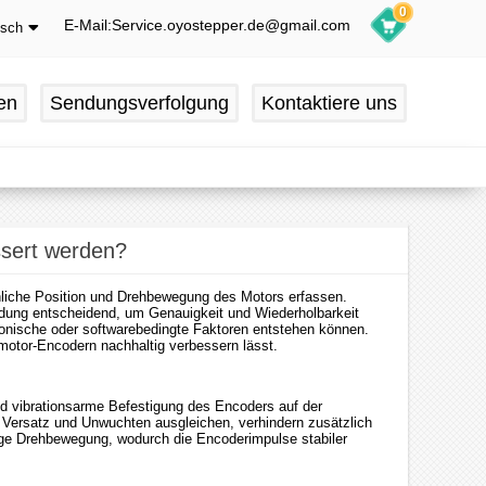
0
E-Mail:Service.oyostepper.de@gmail.com
tsch
glish
utsch
en
Sendungsverfolgung
Kontaktiere uns
ançais
pañol
ssert werden?
chliche Position und Drehbewegung des Motors erfassen.
ung entscheidend, um Genauigkeit und Wiederholbarkeit
ronische oder softwarebedingte Faktoren entstehen können.
motor-Encodern nachhaltig verbessern lässt.
und vibrationsarme Befestigung des Encoders auf der
Versatz und Unwuchten ausgleichen, verhindern zusätzlich
ige Drehbewegung, wodurch die Encoderimpulse stabiler