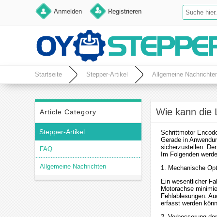
Anmelden
Registrieren
Startseite
Stepper-Artikel
Allgemeine Nachrichte
Wie kann die 
Article Category
Stepper-Artikel
Schrittmotor Encode
Gerade in Anwendun
sicherzustellen. De
FAQ
Im Folgenden werden
Allgemeine Nachrichten
1. Mechanische Opt
Ein wesentlicher Fa
Motorachse minimie
Fehlablesungen. Auc
erfasst werden kön
2. Verbesserung der