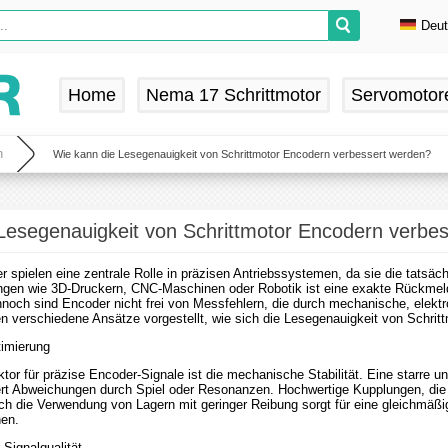
Deu
En
De
Home
Nema 17 Schrittmotor
Servomotor
Fr
Es
n
Wie kann die Lesegenauigkeit von Schrittmotor Encodern verbessert werden?
Lesegenauigkeit von Schrittmotor Encodern verbe
r spielen eine zentrale Rolle in präzisen Antriebssystemen, da sie die tatsä
gen wie 3D-Druckern, CNC-Maschinen oder Robotik ist eine exakte Rückmeld
nnoch sind Encoder nicht frei von Messfehlern, die durch mechanische, elekt
 verschiedene Ansätze vorgestellt, wie sich die Lesegenauigkeit von Schritt
imierung
ktor für präzise Encoder-Signale ist die mechanische Stabilität. Eine starre 
rt Abweichungen durch Spiel oder Resonanzen. Hochwertige Kupplungen, die 
h die Verwendung von Lagern mit geringer Reibung sorgt für eine gleichmäß
nen.
 Signalqualität