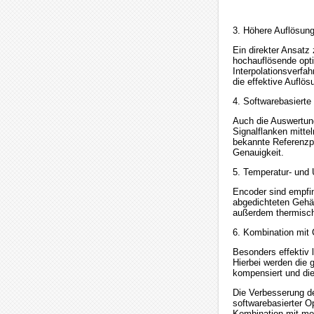
3. Höhere Auflösung
Ein direkter Ansatz
hochauflösende opt
Interpolationsverf
die effektive Auflö
4. Softwarebasierte
Auch die Auswertung
Signalflanken mittel
bekannte Referenzp
Genauigkeit.
5. Temperatur- und 
Encoder sind empfin
abgedichteten Gehäu
außerdem thermisch
6. Kombination mit
Besonders effektiv 
Hierbei werden die 
kompensiert und die
Die Verbesserung d
softwarebasierter O
Kombination mit mod