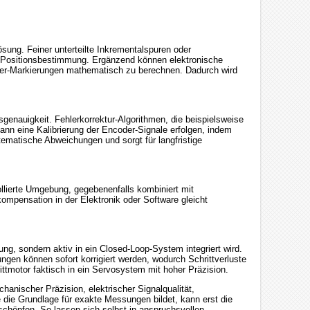
ösung. Feiner unterteilte Inkrementalspuren oder
 Positionsbestimmung. Ergänzend können elektronische
der-Markierungen mathematisch zu berechnen. Dadurch wird
enauigkeit. Fehlerkorrektur-Algorithmen, die beispielsweise
 kann eine Kalibrierung der Encoder-Signale erfolgen, indem
matische Abweichungen und sorgt für langfristige
llierte Umgebung, gegebenenfalls kombiniert mit
mpensation in der Elektronik oder Software gleicht
ng, sondern aktiv in ein Closed-Loop-System integriert wird.
ngen können sofort korrigiert werden, wodurch Schrittverluste
tmotor faktisch in ein Servosystem mit hoher Präzision.
anischer Präzision, elektrischer Signalqualität,
 die Grundlage für exakte Messungen bildet, kann erst die
chöpfen. So lassen sich selbst in anspruchsvollen