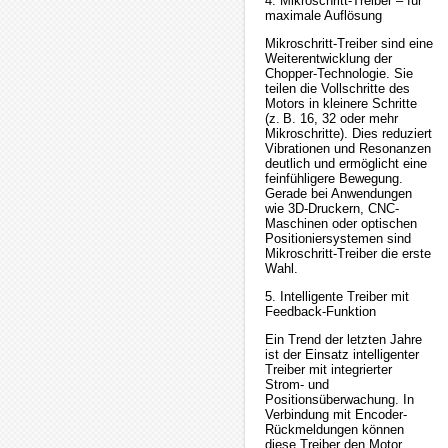
4. Mikroschritt-Treiber – für
maximale Auflösung
Mikroschritt-Treiber sind eine
Weiterentwicklung der
Chopper-Technologie. Sie
teilen die Vollschritte des
Motors in kleinere Schritte
(z. B. 16, 32 oder mehr
Mikroschritte). Dies reduziert
Vibrationen und Resonanzen
deutlich und ermöglicht eine
feinfühligere Bewegung.
Gerade bei Anwendungen
wie 3D-Druckern, CNC-
Maschinen oder optischen
Positioniersystemen sind
Mikroschritt-Treiber die erste
Wahl.
5. Intelligente Treiber mit
Feedback-Funktion
Ein Trend der letzten Jahre
ist der Einsatz intelligenter
Treiber mit integrierter
Strom- und
Positionsüberwachung. In
Verbindung mit Encoder-
Rückmeldungen können
diese Treiber den Motor