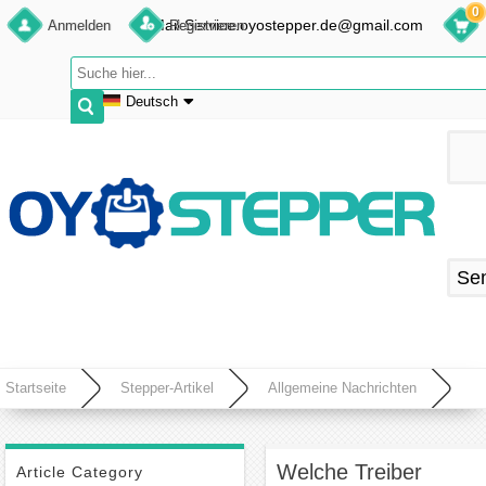
0
E-Mail:Service.oyostepper.de@gmail.com
Anmelden
Registrieren
Deutsch
English
Deutsch
Français
Español
Se
Startseite
Stepper-Artikel
Allgemeine Nachrichten
Welche Treiber eignen sich für Hybrid-Schrittmotoren?
Welche Treiber
Article Category