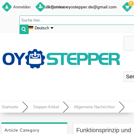
0
E-Mail:Service.oyostepper.de@gmail.com
Anmelden
Registrieren
Deutsch
English
Deutsch
Français
Español
Se
Startseite
Stepper-Artikel
Allgemeine Nachrichten
Funktionsprinzip und Anwendungsbereiche von PM-Schrittmotoren
Funktionsprinzip und
Article Category