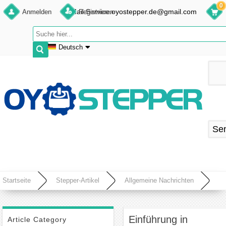
0
E-Mail:Service.oyostepper.de@gmail.com
Anmelden
Registrieren
Deutsch
English
Deutsch
Français
Español
Se
Startseite
Stepper-Artikel
Allgemeine Nachrichten
Einführung in Permanentmagnet-Schrittmotoren
Einführung in
Article Category