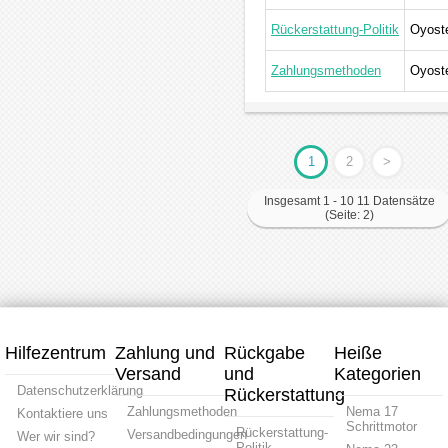
Rückerstattung-Politik
Oyost
Zahlungsmethoden
Oyost
1
2
>
Insgesamt 1 - 10 11 Datensätze
(Seite: 2)
Hilfezentrum
Zahlung und
Rückgabe
Heiße
Versand
und
Kategorien
Datenschutzerklärung
Rückerstattung
Zahlungsmethoden
Nema 17
Kontaktiere uns
Schrittmotor
Rückerstattung-
Versandbedingungen
Wer wir sind?
Politik