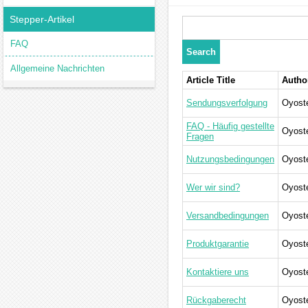
Stepper-Artikel
FAQ
Allgemeine Nachrichten
Article Title
Autho
Sendungsverfolgung
Oyost
FAQ - Häufig gestellte
Oyost
Fragen
Nutzungsbedingungen
Oyost
Wer wir sind?
Oyost
Versandbedingungen
Oyost
Produktgarantie
Oyost
Kontaktiere uns
Oyost
Rückgaberecht
Oyost